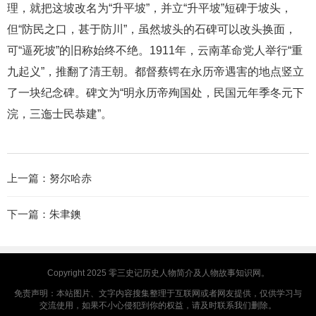
理，就把这坡改名为“升平坡”，并立“升平坡”短碑于坡头，
但“防民之口，甚于防川”，虽然坡头的石碑可以改头换面，
可“逼死坡”的旧称始终不绝。1911年，云南革命党人举行“重
九起义”，推翻了清王朝。都督蔡锷在永历帝遇害的地点竖立
了一块纪念碑。碑文为“明永历帝殉国处，民国元年季冬元下
浣，三迤士民恭建”。
上一篇：
努尔哈赤
下一篇：
朱聿鐭
Copyright 2025
零三史记
历史人物简介及人物故事知识网。
免责声明：本站图片、文字内容搜集整理于互联网或者网友提供，仅供学习与
交流使用，如果不小心侵犯到你的权益，请及时联系我们删除。