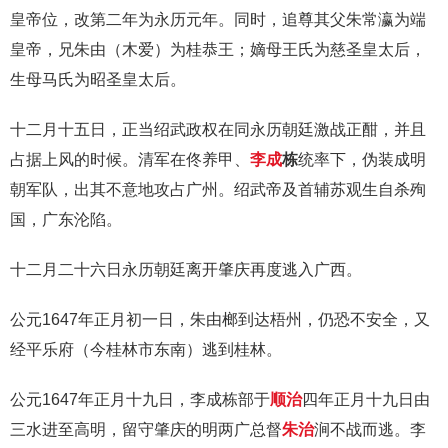
皇帝位，改第二年为永历元年。同时，追尊其父朱常瀛为端
皇帝，兄朱由（木爱）为桂恭王；嫡母王氏为慈圣皇太后，
生母马氏为昭圣皇太后。
十二月十五日，正当绍武政权在同永历朝廷激战正酣，并且
占据上风的时候。清军在佟养甲、
李成
栋
统率下，伪装成明
朝军队，出其不意地攻占广州。绍武帝及首辅苏观生自杀殉
国，广东沦陷。
十二月二十六日永历朝廷离开肇庆再度逃入广西。
公元1647年正月初一日，朱由榔到达梧州，仍恐不安全，又
经平乐府（今桂林市东南）逃到桂林。
公元1647年正月十九日，李成栋部于
顺治
四年正月十九日由
三水进至高明，留守肇庆的明两广总督
朱治
涧不战而逃。李