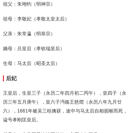
祖父：朱翊钧（明神宗）
祖母：李敬妃（孝敬太皇太后）
父亲：朱常瀛（明恭宗）
嫡母：吕皇后（孝钦端皇后）
生母：马太后（昭圣太后）
后妃
王皇后，生皇三子（永历二年四月初二丙午），皇四子（永
历三年五月庚午），皇六子沔殇王慈熠（永历八年九月廿
六），1661年被吴三桂擒获，途中与马太后自相扼喉而死，
谥号孝刚匡皇后。