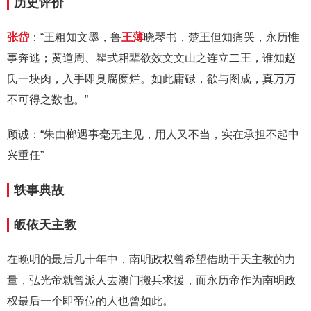
历史评价
张岱
：“王粗知文墨，鲁
王薄
晓琴书，楚王但知痛哭，永历惟
事奔逃；黄道周、瞿式耜辈欲效文文山之连立二王，谁知赵
氏一块肉，入手即臭腐糜烂。如此庸碌，欲与图成，真万万
不可得之数也。”
顾诚：“朱由榔遇事毫无主见，用人又不当，实在承担不起中
兴重任”
轶事典故
皈依天主教
在晚明的最后几十年中，南明政权曾希望借助于天主教的力
量，弘光帝就曾派人去澳门搬兵求援，而永历帝作为南明政
权最后一个即帝位的人也曾如此。