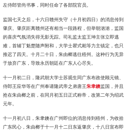
左侍郎管尚书事，同时任命了各部院官员。
监国七天之后，十六日赣州失守（十月初四日）的消息传到
肇庆。肇庆距离赣州还有相当一段路程，但举朝汹汹，监国
的喜庆气氛消失得无影无踪。司礼监太监王坤主张立即逃
难，首辅丁魁楚随声附和，大学士瞿式耜等力主镇定，也只
推迟了四天。十月二十日，朱由榔逃往梧州。这种行为无异
于放弃广东，导致永历朝廷在广东人心尽失。
十一月初二日，隆武朝大学士苏观生同广东布政使顾元镜、
侍郎王应华等在广州奉请隆武帝之弟唐王
朱聿鐭
监国，并且
抢在朱由榔之前，在同月初五日正式称帝，改第二年为绍武
元年。
十一月初八日，朱聿鐭在广州即位的消息传到梧州，为收拾
广东民心，朱由榔于十一月十二日东返肇庆，十八日宣布即