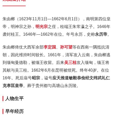
朱由榔（1623年11月1日—1662年6月1日），南明第四位皇
帝，明神宗之孙，
明光宗
之侄，桂端王朱常瀛之子。1646年
袭封桂王。1646年—1662年在位。年号永历，史称
永历帝
。
朱由榔倚仗大西军余部
李定国
、
孙可望
等在西南一隅抵抗清
朝，因此维持时间较长。1661年，清军攻入云南，朱由榔逃
到缅甸曼德勒，被缅王收留。后来
吴三桂
攻入缅甸，缅王将
其献与吴三桂。1662年6月在昆明被绞死。终年40岁。在位
16年。死后庙号
昭宗
，谥号
应天推道敏毅恭俭经文纬武礼仁
克孝匡皇帝
。葬于贵州都匀高塘山永历陵。
人物生平
早年经历