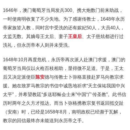
1646年，澳门葡萄牙当局发兵300、携大炮数门前来助战，
一时使南明收复了不少失地。为了感谢传教士，1648年永历
帝家族皆入教，同时宫中受洗的还有嫔妃50人，大员40人，
太监无数。其嫡母王太后、妻子
王皇后
、太子慈炫都进行过
洗礼，但永历帝本人则并未受洗。
1648年10月再度危机，永历帝再次派人赴澳门求援，澳门的
葡萄牙当局仅以火枪百枝相助，显得微不足道。于是，王太
后又决定派使臣
陈安
德与传教士卜弥格直接赴罗马向教宗求
援。她在致罗马教宗的书信中诚恳地祈求“天主保祐我国中兴
太平”，并希望教廷“多送耶稣会士来”中国“广传圣教”。此书信
历时两年之久方才抵达。而当卜弥格携教宗复书返回抵交趾
（安南）时，已经是1658年8月，南明政权已经濒于瓦解，
教宗的回信最终亦未能送到永历帝之手。