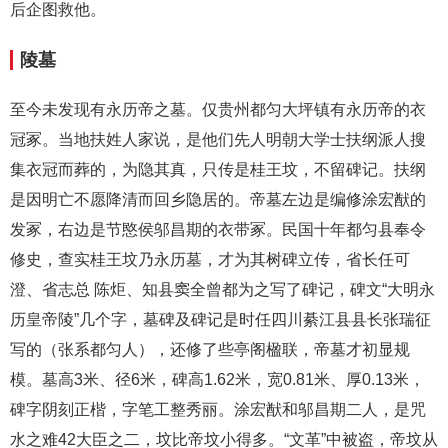
后企图救他。
陵墓
至今未发现有永历帝之墓。仅贵州都匀大坪镇有永历帝的衣
冠冢。当地扶姓人家说，是他们先人明朝大学士扶纲派人搜
集衣冠而葬的，为隐其真，只传是桂王坟，不留碑记。扶纲
是因明亡不愿降清而回乡隐居的。帝墓左边是编修涂宏猷的
发冢，右边是节愍侯邬昌期的衣带冢。民国十年都匀县奉令
修史，查实桂王坟乃永历墓，才为其树碑立传，省长任可
澄、省志总 陈炬、知县窦全曾都为之写了碑记，碑文“大明永
历皇帝陵”几个字，墓碑及碑记是时任四川綦江县县长张瑞征
写的（张系都匀人），还修了些亭阁楹联，帝墓才初显规
模。墓高3米、径6米，碑高1.62米，宽0.81米、厚0.13米，
碑字阴刻正楷，字笔工整秀丽。涂宏猷和邬昌期二人，是咒
水之难42大臣之二，坟比帝坟小得多。“文革”中被盗，帝坟从