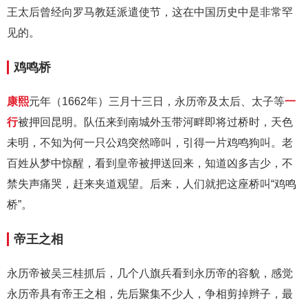
王太后曾经向罗马教廷派遣使节，这在中国历史中是非常罕
见的。
鸡鸣桥
康熙
元年（1662年）三月十三日，永历帝及太后、太子等
一
行
被押回昆明。队伍来到南城外玉带河畔即将过桥时，天色
未明，不知为何一只公鸡突然啼叫，引得一片鸡鸣狗叫。老
百姓从梦中惊醒，看到皇帝被押送回来，知道凶多吉少，不
禁失声痛哭，赶来夹道观望。后来，人们就把这座桥叫“鸡鸣
桥”。
帝王之相
永历帝被吴三桂抓后，几个八旗兵看到永历帝的容貌，感觉
永历帝具有帝王之相，先后聚集不少人，争相剪掉辫子，最