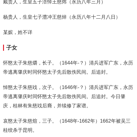
戴贵人，生皇五子涪悼王慈炜（永历八年三月）
杨贵人，生皇七子澧冲王慈焯（永历八年十二月八日）
某嫔，姓不详
子女
怀愍太子朱慈爝，长子。（1644年-？）清兵进军广东，永历
帝逃离肇庆时同怀愍太子先后散佚民间。后追封。
悼愍太子朱慈䇅，次子。（1646年-？）清兵进军广东，永历
帝逃离肇庆时同怀愍太子先后散佚民间。后追封。今日肇
庆，桂林有朱慈䇅后裔，并续修了家谱。
哀愍太子朱慈煊，三子。（1648年-1662年）1662年被吴三
桂绞杀于昆明。