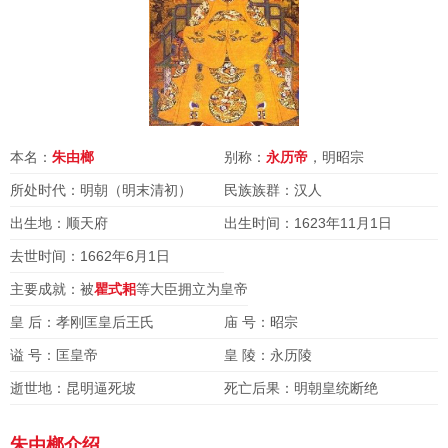
本名：
朱由榔
别称：
永历帝
，明昭宗
所处时代：明朝（明末清初）
民族族群：汉人
出生地：顺天府
出生时间：1623年11月1日
去世时间：1662年6月1日
主要成就：被
瞿式耜
等大臣拥立为皇帝
皇 后：孝刚匡皇后王氏
庙 号：昭宗
谥 号：匡皇帝
皇 陵：永历陵
逝世地：昆明逼死坡
死亡后果：明朝皇统断绝
朱由榔介绍