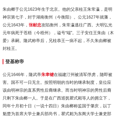
朱由榔于公元1623年生于北京。他的父亲桂王朱常瀛，是明
神宗第七子，封于湖南衡州（今衡阳）。公元1627年就藩，
公元1643年，
张献忠
攻陷衡州，朱常瀛逃往广西。大明弘光
元年病死于苍梧（今梧州），谥号“端”。三子安任王朱由（木
爱）承嗣。隆武称帝后，兄桂恭王一病不起，不久朱由榔被
封桂王。
登基称帝
公元1646年，隆武帝
朱聿键
在福建汀州被清军俘虏，随即被
害。国不可一日无主。按照明朝的当时的继承制度，皇位应
该由明神宗的直系男性后裔继承。而当时明神宗的男性后裔
只剩下朱由榔一人。于是在广西巡抚瞿式耜等人的拥立下，
同年十月初十日（一说十四日）朱由榔称监国于肇庆，以丁
魁楚为首席大学士兼兵部尚书，瞿式耜为东阁大学士兼吏部