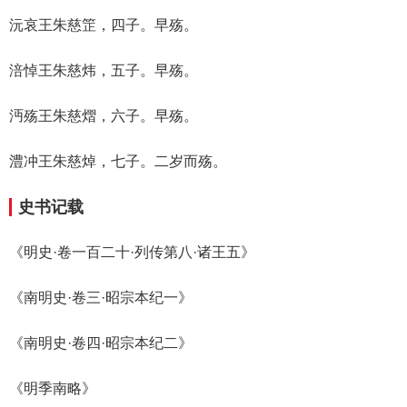
沅哀王朱慈䇥，四子。早殇。
涪悼王朱慈炜，五子。早殇。
沔殇王朱慈熠，六子。早殇。
澧冲王朱慈焯，七子。二岁而殇。
史书记载
《明史·卷一百二十·列传第八·诸王五》
《南明史·卷三·昭宗本纪一》
《南明史·卷四·昭宗本纪二》
《明季南略》