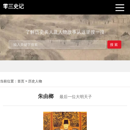
零三史记
了解历史名人及人物故事从这里搜一搜
搜索
当前位置：
首页
>
历史人物
朱由榔
最后一位大明天子