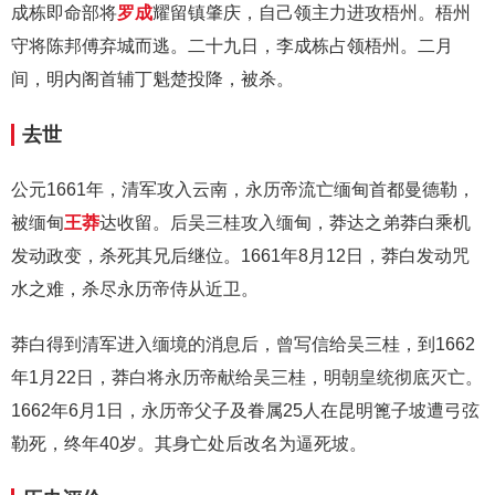
成栋即命部将
罗成
耀留镇肇庆，自己领主力进攻梧州。梧州
守将陈邦傅弃城而逃。二十九日，李成栋占领梧州。二月
间，明内阁首辅丁魁楚投降，被杀。
去世
公元1661年，清军攻入云南，永历帝流亡缅甸首都曼德勒，
被缅甸
王莽
达收留。后吴三桂攻入缅甸，莽达之弟莽白乘机
发动政变，杀死其兄后继位。1661年8月12日，莽白发动咒
水之难，杀尽永历帝侍从近卫。
莽白得到清军进入缅境的消息后，曾写信给吴三桂，到1662
年1月22日，莽白将永历帝献给吴三桂，明朝皇统彻底灭亡。
1662年6月1日，永历帝父子及眷属25人在昆明篦子坡遭弓弦
勒死，终年40岁。其身亡处后改名为逼死坡。