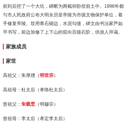
前到后挖了一个大坑，碑断为两截仰卧坟前土中。1996年都
匀市人民政府公布大明永历皇帝陵为市级文物保护单位，着
手修复帝陵。坟用青石砌边，水泥勾缝，碑文由书法家芦如
平书写，前边加修了上下山的双向百级石阶，供游人拜谒。
家族成员
家世
高祖父：朱厚熜（
明世宗
）
高祖母：杜太后（孝恪杜太后）
曾祖父：
朱载垕
（明穆宗）
曾祖母：李太后（孝定李太后）