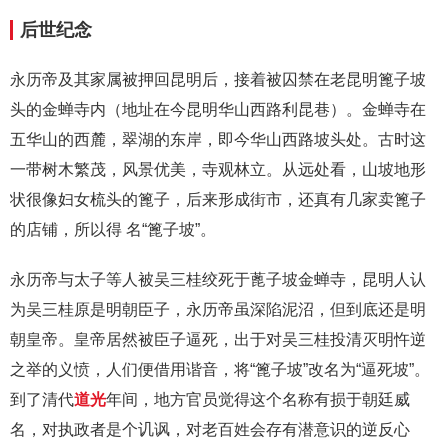
后世纪念
永历帝及其家属被押回昆明后，接着被囚禁在老昆明篦子坡
头的金蝉寺内（地址在今昆明华山西路利昆巷）。金蝉寺在
五华山的西麓，翠湖的东岸，即今华山西路坡头处。古时这
一带树木繁茂，风景优美，寺观林立。从远处看，山坡地形
状很像妇女梳头的篦子，后来形成街市，还真有几家卖篦子
的店铺，所以得 名“篦子坡”。
永历帝与太子等人被吴三桂绞死于蓖子坡金蝉寺，昆明人认
为吴三桂原是明朝臣子，永历帝虽深陷泥沼，但到底还是明
朝皇帝。皇帝居然被臣子逼死，出于对吴三桂投清灭明忤逆
之举的义愤，人们便借用谐音，将“篦子坡”改名为“逼死坡”。
到了清代
道光
年间，地方官员觉得这个名称有损于朝廷威
名，对执政者是个讥讽，对老百姓会存有潜意识的逆反心