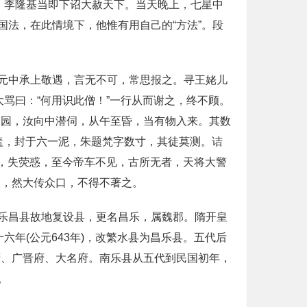
。李隆基当即下诏大赦天下。当天晚上，七星中
法，在此情境下，他惟有用自己的“方法”。段
元中承上敬遇，言无不可，常思报之。寻王姥儿
骂曰：“何用识此僧！”一行从而谢之，终不顾。
废园，汝向中潜伺，从午至昏，当有物入来。其数
盖，封于六一泥，朱题梵字数寸，其徒莫测。诘
时，失荧惑，至今帝车不见，古所无者，天将大警
怪，然大传众口，不得不著之。
乐昌县故地复设县，更名昌乐，属魏郡。隋开皇
十六年(公元643年)，改繁水县为昌乐县。五代后
府、广晋府、大名府。南乐县从五代到民国初年，
。