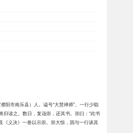
濮阳市南乐县）人。谥号“大慧禅师”。一行少聪
将归读之。数日，复诣崇，还其书。崇曰：“此书
》及《义决》一卷以示崇。崇大惊，因与一行谈其