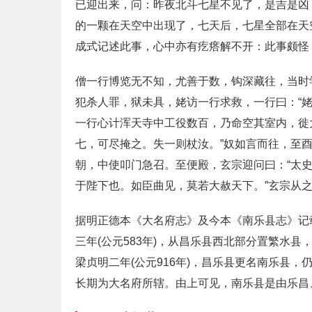
已迎出来，问：昨夜北斗七星不见了，是吉是凶
的一颗在天空中出现了，七天后，七星全部在天
成式记述此事，心中亦有疙瘩解不开：此事颇怪
僧一行博览无不知，尤善于数，钩深藏往，当时
犯杀人罪，狱未具，姥访一行求救，一行曰：“姥
一行心计浑天寺中工役数百，乃命空其室内，徙
七，可尽掩之。失一则杖汝。”奴如言而往，至
朝，中使叩门急召。至便殿，玄宗迎问曰：“太
于陛下也。如臣曲见，莫若大赦天下。”玄宗从
据明正德本《大名府志》及今本《南乐县志》记
三年(公元583年)，从昌乐县西北部分置繁水县
梁贞明二年(公元916年)，昌乐县更名南乐县
长期为大名府所辖。由上可见，南乐县是由乐昌