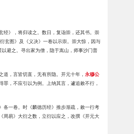
玄经》，将归读之。数日，复诣崇，还其书。崇
大衍玄图》及《义决》一卷以示崇。崇大惊，因与
匿以避之。寻出家为僧，隐于嵩山，师事沙门普
之道，言皆切直，无有所隐。开元十年，
永穆公
得罪，不应引以为例。上纳其言，遽追敕不行，
》各一卷。时《麟德历经》推步渐疏，敕一行考
《周易》大衍之数，立衍以应之，改撰《开元大