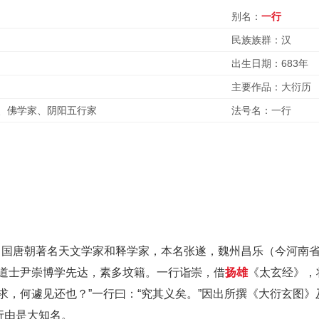
别名：
一行
民族族群：汉
出生日期：683年
主要作品：大衍历
、佛学家、阴阳五行家
法号名：一行
。中国唐朝著名天文学家和释学家，本名张遂，魏州昌乐（今河南省
道士尹崇博学先达，素多坟籍。一行诣崇，借
扬雄
《太玄经》，
求，何遽见还也？”一行曰：“究其义矣。”因出所撰《大衍玄图
行由是大知名。