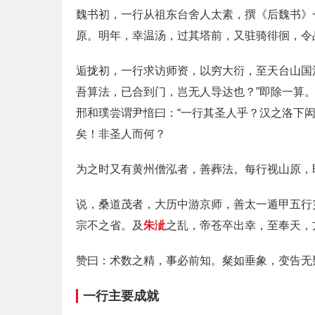
魏书初，一行从祖东台舍人太素，撰《后魏书》
原。明年，幸温汤，过其塔前，又驻骑徘徊，令
逅拢初，一行求访师资，以穷大衍，至天台山国
吾算法，已合到门，岂无人导达也？”即除一算
邢和璞尝谓尹愔曰：“一行其圣人乎？汉之洛下
矣！非圣人而何？
为之时又有黄州僧泓者，善葬法。每行视山原，
说，桑道茂者，大历中游京师，善太一遁甲五行
宗不之省。及
朱泚
之乱，帝苍卒出幸，至奉天，
赞曰：术数之精，事必前知。粲如垂象，变告无
一行主要成就