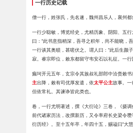
一行历史记载
僧一行，姓张氏，先名遂，魏州昌乐人，襄州都
一行少聪敏，博览经史，尤精历象、阴阳、五行
曰：“此书意指稍深，吾寻之积年，尚不能晓，吾
一行谈其奥赜，甚嗟伏之。谓人曰：“此后生颜子
寂。睿宗即位，敕东都留守韦安石以礼征。一行
癫坷开元五年，玄宗令其族叔礼部郎中洽赍敕书
主
出降，敕有司优厚发遣，依
太平公主
故事。一
但依常礼。其谏诤皆此类也。
卷，一行尤明著述，撰《大衍论》三卷，《摄调
前代诸家历法，改撰新历，又令率府长史梁令瓒
衍历经》。至十五年卒，年四十五，赐谥曰“大慧