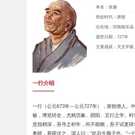
本名：张遂
所处时代：唐朝
出生地：河南南乐县
逝世日期：727年
主要成就：天文学家
一行介绍
一行（公元673年～公元727年），唐朝僧人
敏，博览经史，尤精历象、阴阳、五行之学。时
意指稍深，吾寻之积年，尚不能晓，吾子试更研
奥赜，甚嗟伏之。谓人曰：“此后生颜子也。”一