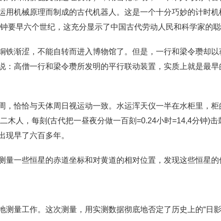
运用机械原理而制成的古代机器人。这是一个十分巧妙的计时机
威克钟要早六个世纪，这充分显示了中国古代劳动人民和科学家的
铜铁渐涩，不能自转而进入博物馆了。但是，一行和梁令瓒却以
说：高僧一行和梁令瓒所发明的平行联动装置，实质上就是最早
周，恰恰与天体周日视运动一致。水运浑天仪一半在水柜里，柜
木人，每刻(古代把一昼夜分做一百刻=0.24小时=14,4分钟
出现早了六百多年。
测量一些恒星的赤道坐标和对黄道的相对位置，发现这些恒星的
地测量工作。这次测量，用实测数据彻底地否定了历史上的“日影