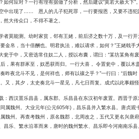
？如何应对？一行有理有据做了分析，然后建议“莫若大赦天下”
空中出现了…… 恩人的儿子犯死罪，一行要报恩，又要不违犯国
，然大传众口，不得不著之。
学者莫能测。幼时家贫，邻有王姥，前后济之数十万，及一行开
要金帛，当十倍酬也。明君执法，难以请求，如何？”王姥戟手大
大瓮于中，又密选常住奴二人，授以布囊，谓曰：“某坊某角有
酉后，果有群豕至，奴悉获而归。一行大喜， 令置瓮中，覆以木
史奏昨夜北斗不见，是何祥也，师有以禳之乎？”一行曰：“后魏
之。又，其夕，太史奏北斗一星见，凡七日而复。成式以此事颇
载：西汉置乐昌县，属东郡。乐昌县在东汉初年废置。西晋于原
，同属魏州。大业元年(公元605年)，昌乐县并入繁水县。唐贞观
，仍属魏州。再查考魏州，原名魏郡，北周改之，五代又更名兴唐
、昌乐、繁水沿革而来，唐时的魏州繁水、昌乐即今河南南乐县