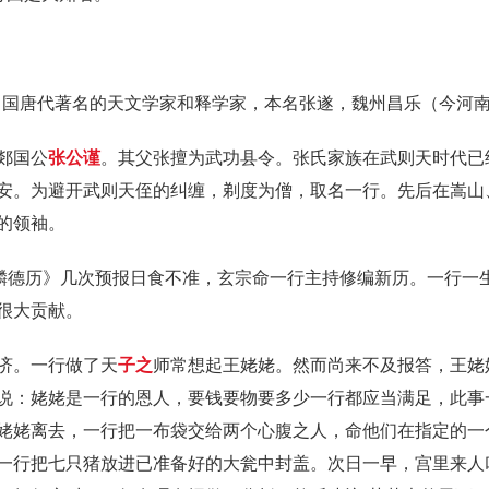
。中国唐代著名的天文学家和释学家，本名张遂，魏州昌乐（今河
郯国公
张公谨
。其父张擅为武功县令。张氏家族在武则天时代已
安。为避开武则天侄的纠缠，剃度为僧，取名一行。先后在嵩山
的领袖。
麟德历》几次预报日食不准，玄宗命一行主持修编新历。一行一
很大贡献。
济。一行做了天
子之
师常想起王姥姥。然而尚来不及报答，王姥
说：姥姥是一行的恩人，要钱要物要多少一行都应当满足，此事
姥姥离去，一行把一布袋交给两个心腹之人，命他们在指定的一
一行把七只猪放进已准备好的大瓮中封盖。次日一早，宫里来人