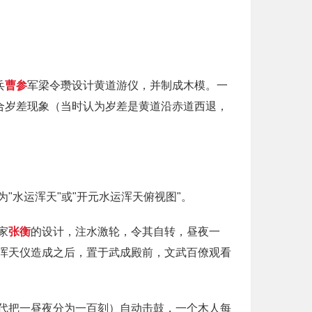
兵
曹参
军梁令瓒设计黄道游仪，并制成木模。一
合岁差现象（当时认为岁差是黄道沿赤道西退，
水运浑天"或"开元水运浑天俯视图"。
家
张衡
的设计，注水激轮，令其自转，昼夜一
浑天仪造成之后，置于武成殿前，文武百僚观看
代把一昼夜分为一百刻）自动击鼓，一个木人每