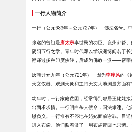
一行人物简介
一行（公元683年～公元727年），佛法名号
张遂的曾祖是
唐太宗
李世民的功臣、襄州都督、
阴阳五行之学。青年时代即以学识渊博闻名于长
翻译过多种印度佛经，后成为佛教一派——密宗
唐朝开元九年（公元721年），因为
李淳风
的《
天文仪器、观测天象和主持天文大地测量方面有
幼年时，一行家庭贫困，经常得到邻居王姥姥接
出面求求情。一行明白杀人偿命，国法难违。他
恩负义。一行惟有不停地在姥姥面前谢罪。目送
进入布袋。他们照着做了，用布袋带回七只猪。