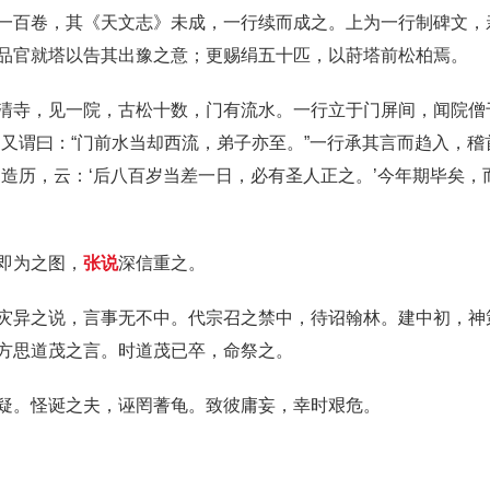
一百卷，其《天文志》未成，一行续而成之。上为一行制碑文，
品官就塔以告其出豫之意；更赐绢五十匹，以莳塔前松柏焉。
清寺，见一院，古松十数，门有流水。一行立于门屏间，闻院僧
。又谓曰：“门前水当却西流，弟子亦至。”一行承其言而趋入，
闳造历，云：‘后八百岁当差一日，必有圣人正之。’今年期毕矣
即为之图，
张说
深信重之。
灾异之说，言事无不中。代宗召之禁中，待诏翰林。建中初，神
方思道茂之言。时道茂已卒，命祭之。
疑。怪诞之夫，诬罔蓍龟。致彼庸妄，幸时艰危。