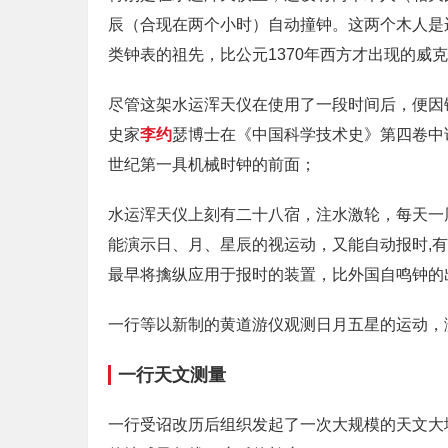
辰（合现在两个小时）自动撞钟。这两个木人是
类钟表的祖先，比公元1370年西方才出现的
尽管这架水运浑天仪在使用了一段时间后，便因
史家
李约
瑟博士在《中国科学技术史》第四卷中
世纪第一具机械时钟的前面；
水运浑天仪上刻有二十八宿，注水激轮，每天一
能演示日、月、星辰的视运动，又能自动报时,有二
最早将擒纵应用于报时的装置，比外国自鸣钟的
一行等以新制的黄道游仪观测日月五星的运动，
一行天文测量
一行受诏改历后组织发起了一次大规模的天文大