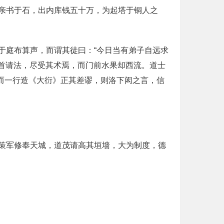
亲书于石，出内库钱五十万，为起塔于铜人之
于庭布算声，而谓其徒曰：“今日当有弟子自远求
稽首请法，尽受其术焉，而门前水果却西流。道士
，而一行造《大衍》正其差谬，则洛下闳之言，信
策军修奉天城，道茂请高其垣墙，大为制度，德