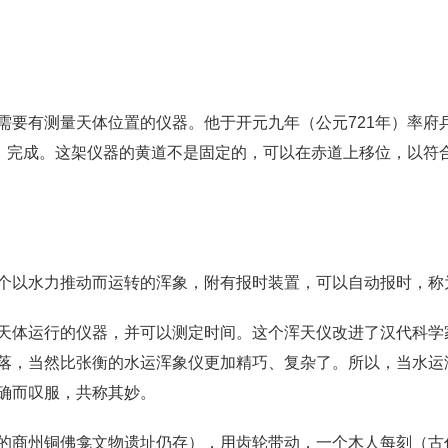
需要有测量天体位置的仪器。他于开元九年（公元721年）率府
年）完成。这架仪器的黄道不是固定的，可以在赤道上移位，以符
以水力推动而运转的浑象，附有报时装置，可以自动报时，称为"
天体运行的仪器，并可以测定时间。这个浑天仪改进了汉代科学
落，当然比张衡的水运浑象仪更加精巧、复杂了。所以，当水运
确而叹服，共称其妙。
的商州铜佛龛文物遗址仍存），用齿轮带动，一个木人每刻（古