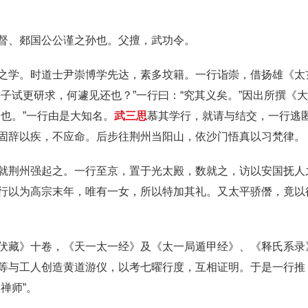
督、郯国公公谨之孙也。父擅，武功令。
之学。时道士尹崇博学先达，素多坟籍。一行诣崇，借扬雄《太
子试更研求，何遽见还也？”一行曰：“究其义矣。”因出所撰《
也。”一行由是大知名。
武三思
慕其学行，就请与结交，一行逃
固辞以疾，不应命。后步往荆州当阳山，依沙门悟真以习梵律。
就荆州强起之。一行至京，置于光太殿，数就之，访以安国抚人
行以为高宗末年，唯有一女，所以特加其礼。又太平骄僭，竟以
伏藏》十卷，《天一太一经》及《太一局遁甲经》、《释氏系录
等与工人创造黄道游仪，以考七曜行度，互相证明。于是一行推
禅师”。