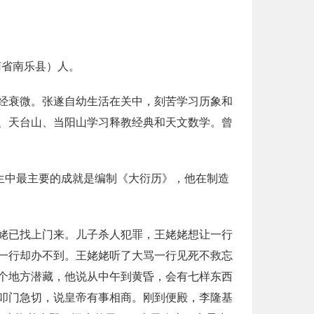
南省南乐县）人。
经衰微。张遂自幼生活在关中，刻苦学习历象和
、天台山、当阳山学习释教经典和天文数学。曾
生中最主要的成就是编制《大衍历》，他在制造
姥已找上门来。儿子杀人犯罪，王姥姥想让一行
一行却办不到。王姥姥听了大骂一行见死不救忘
个地方潜藏，他说从中午到黄昏，会有七样东西
叩门急切，说皇帝有事相商。刚到便殿，李隆基