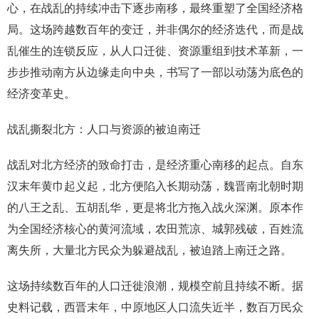
心，在战乱的持续冲击下逐步南移，最终重塑了全国经济格
局。这场跨越数百年的变迁，并非偶尔的经济迭代，而是战
乱催生的连锁反应，从人口迁徙、资源重组到技术革新，一
步步推动南方从边缘走向中央，书写了一部以动荡为底色的
经济变革史。
战乱撕裂北方：人口与资源的被迫南迁
战乱对北方经济的致命打击，是经济重心南移的起点。自东
汉末年黄巾起义起，北方便陷入长期动荡，魏晋南北朝时期
的八王之乱、五胡乱华，更是将北方拖入战火深渊。原本作
为全国经济核心的黄河流域，农田荒凉、城郭残破，百姓流
离失所，大量北方民众为躲避战乱，被迫踏上南迁之路。
这场持续数百年的人口迁徙浪潮，规模空前且持续不断。据
史料记载，西晋末年，中原地区人口流失近半，数百万民众