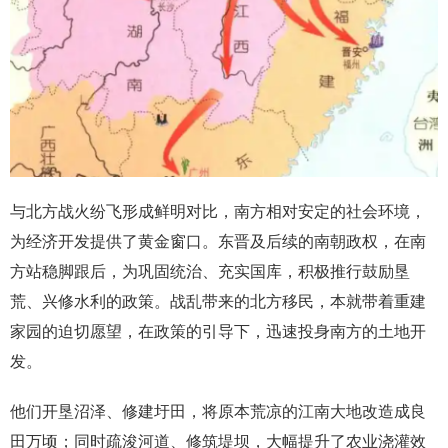
与北方战火纷飞形成鲜明对比，南方相对安定的社会环境，
为经济开发提供了黄金窗口。东晋及后续的南朝政权，在南
方站稳脚跟后，为巩固统治、充实国库，积极推行鼓励垦
荒、兴修水利的政策。战乱带来的北方移民，本就带着重建
家园的迫切愿望，在政策的引导下，迅速投身南方的土地开
发。
他们开垦沼泽、修建圩田，将原本荒凉的江南大地改造成良
田万顷；同时疏浚河道、修筑堤坝，大幅提升了农业浇灌效