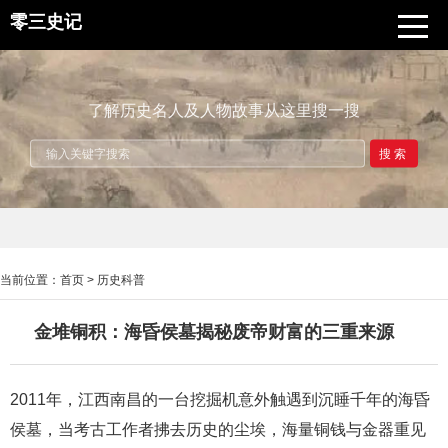
零三史记
了解历史名人及人物故事从这里搜一搜
搜索
当前位置：
首页
>
历史科普
金堆铜积：海昏侯墓揭秘废帝财富的三重来源
2011年，江西南昌的一台挖掘机意外触遇到沉睡千年的海昏
侯墓，当考古工作者拂去历史的尘埃，海量铜钱与金器重见