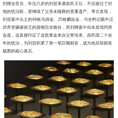
刘髆去世后，年仅六岁的刘贺承袭昌邑王位，不仅接过了封
地的统治权，更继续了父亲未随葬的贵重遗产。考古发现，
刘贺墓中出土的48枚马蹄金、25枚麟趾金，与史料记载中汉
武帝赏赐诸侯王的器物完全吻合，而刘髆墓中却未发现同类
金器，这直接印证了这批黄金来自父辈传承。昌邑国二十余
年的统治，为刘贺积累了第一笔巨额财富，成为他后续财富
版图的核心基石。