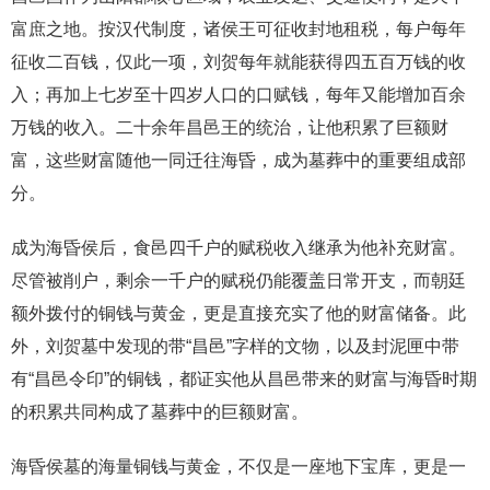
富庶之地。按汉代制度，诸侯王可征收封地租税，每户每年
征收二百钱，仅此一项，刘贺每年就能获得四五百万钱的收
入；再加上七岁至十四岁人口的口赋钱，每年又能增加百余
万钱的收入。二十余年昌邑王的统治，让他积累了巨额财
富，这些财富随他一同迁往海昏，成为墓葬中的重要组成部
分。
成为海昏侯后，食邑四千户的赋税收入继承为他补充财富。
尽管被削户，剩余一千户的赋税仍能覆盖日常开支，而朝廷
额外拨付的铜钱与黄金，更是直接充实了他的财富储备。此
外，刘贺墓中发现的带“昌邑”字样的文物，以及封泥匣中带
有“昌邑令印”的铜钱，都证实他从昌邑带来的财富与海昏时期
的积累共同构成了墓葬中的巨额财富。
海昏侯墓的海量铜钱与黄金，不仅是一座地下宝库，更是一