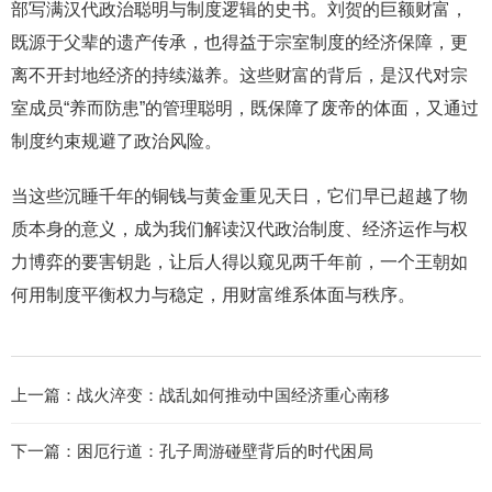
部写满汉代政治聪明与制度逻辑的史书。刘贺的巨额财富，
既源于父辈的遗产传承，也得益于宗室制度的经济保障，更
离不开封地经济的持续滋养。这些财富的背后，是汉代对宗
室成员“养而防患”的管理聪明，既保障了废帝的体面，又通过
制度约束规避了政治风险。
当这些沉睡千年的铜钱与黄金重见天日，它们早已超越了物
质本身的意义，成为我们解读汉代政治制度、经济运作与权
力博弈的要害钥匙，让后人得以窥见两千年前，一个王朝如
何用制度平衡权力与稳定，用财富维系体面与秩序。
上一篇：
战火淬变：战乱如何推动中国经济重心南移
下一篇：
困厄行道：孔子周游碰壁背后的时代困局