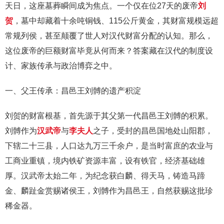
天日，这座墓葬瞬间成为焦点。一个仅在位27天的废帝
刘
贺
，墓中却藏着十余吨铜钱、115公斤黄金，其财富规模远超
常规列侯，甚至颠覆了世人对汉代财富分配的认知。那么，
这位废帝的巨额财富毕竟从何而来？答案藏在汉代的制度设
计、家族传承与政治博弈之中。
一、父王传承：昌邑王刘髆的遗产积淀
刘贺的财富根基，首先源于其父第一代昌邑王刘髆的积累。
刘髆作为
汉武帝
与
李夫人
之子，受封的昌邑国地处山阳郡，
下辖二十三县，人口达九万三千余户，是当时富庶的农业与
工商业重镇，境内铁矿资源丰富，设有铁官，经济基础雄
厚。汉武帝太始二年，为纪念获白麟、得天马，铸造马蹄
金、麟趾金赏赐诸侯王，刘髆作为昌邑王，自然获赐这批珍
稀金器。