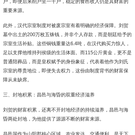
户，即便后来削户至一千户，稳定的食邑收入仍是其财富的
重要来源。
此外，汉代宗室制度对被废宗室有着明确的经济保障。刘贺
墓中出土的200万枚五铢钱，并非个人存款，而是朝廷给予的
宗室生活补贴。这些铜钱重量达6.4吨，在汉代购买力惊人，
足以支撑他维持列侯级的生活体面。而115公斤黄金，更不是
普通陪葬品，而是皇权赋予的身份象征，代表着他作为刘氏
宗室的尊贵地位，即便失去权力，这份由制度背书的财富保
障从未缺席。
三、封地积累：昌邑与海昏的双重经济滋养
刘贺的财富积累，还离不开封地经济的持续滋养，昌邑与海
昏两处封地，为他提供了源源不断的财富来源。
昌邑国作为山阳郡核心区域，农业发达、交通便利，是天下