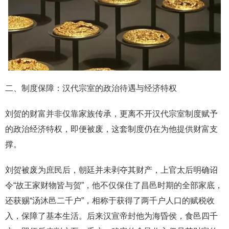
二、制度保障：汉代宗室的政治待遇与经济特权
刘贺的财富并非仅靠家族传承，更离不开汉代宗室制度赋予
的政治经济特权，即便被废，这套制度仍在为他提供财富支
撑。
刘贺被废为庶民后，朝廷并未剥夺其财产，上官太后明确诏
令“故王家财物皆与贺”，他不仅保住了昌邑时期的全部家底，
还获赐“汤沐邑二千户”，相称于获得了两千户人口的赋税收
入，保障了基本生活。后来汉宣帝封他为海昏侯，食邑四千