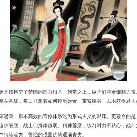
更直接掏空了楚国的国力根基。朝堂之上，臣子们将全部精力投
整军备战，每日只想着如何控制饮食、束紧腰身，以求获得君主
策迟缓，原本高效的官僚体系沦为形式主义的温床。更致命的是
追求细腰，战士们身体虚弱、精神萎靡，练习时力不从心，战斗
中持续流失，曾经的强国优势逐渐丧失。