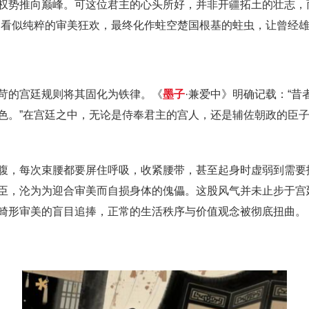
权势推向巅峰。可这位君主的心头所好，并非开疆拓土的壮志，
场看似纯粹的审美狂欢，最终化作蛀空楚国根基的蛀虫，让曾经
苛的宫廷规则将其固化为铁律。《
墨子
·兼爱中》明确记载：“
色。”在宫廷之中，无论是侍奉君主的宫人，还是辅佐朝政的臣
腹，每次束腰都要屏住呼吸，收紧腰带，甚至起身时虚弱到需要
臣，沦为为迎合审美而自损身体的傀儡。这股风气并未止步于宫
畸形审美的盲目追捧，正常的生活秩序与价值观念被彻底扭曲。