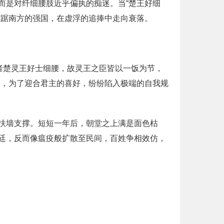
而是对纤细腰肢近乎偏执的痴迷。当“楚王好细
雄踞南方的强国，在虚浮的追捧中走向衰落。
昔者楚灵王好士细腰，故灵王之臣皆以一饭为节，
子，为了迎合君主的喜好，纷纷陷入极端的自我规
扶墙支撑。短短一年后，朝堂之上满是面色枯
廷，反而像瘟疫般扩散至民间，百姓争相效仿，