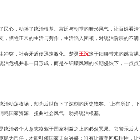
了民心，动摇了统治根基。宫廷与朝堂的畸形风气，让百姓看清
支，牺牲正常的生活与劳作，生活陷入困顿，对统治阶层的不满
生冲突，社会矛盾便迅速激化。楚灵
王沉
迷于细腰带来的感官满
统治危机并非一日形成，而是在细腰风潮的长期侵蚀下，一点点
统治动荡收场，却为后世留下了深刻的历史镜鉴。“上有所好，下
消耗国家资源、扭曲社会风气、动摇统治根基。
是统治者个人意志凌驾于国家利益之上的必然恶果。它警示后人
惠民为己任，才能引领国家走向兴盛；唯有让审美回归理性，让