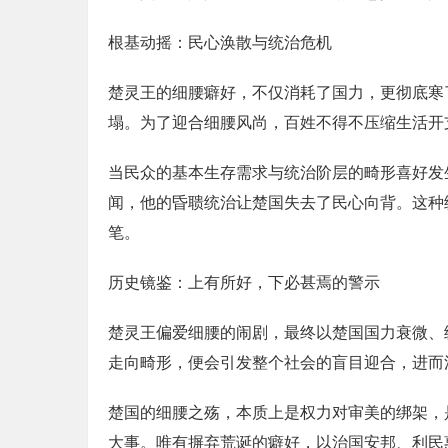
根基动摇：民心涣散与统治危机
楚灵王的细腰癖好，不仅消耗了国力，更彻底寒
塌。为了迎合细腰风尚，百姓不得不压缩生活开
当民众的基本生存需求与统治阶层的畸形喜好发
闻，他的昏聩统治让楚国失去了民心向背。这种
笔。
历史镜鉴：上有所好，下必甚焉的警示
楚灵王偏爱细腰的闹剧，最终以楚国国力衰微、
走向畸形，便会引发整个社会的盲目迎合，进而
楚国的细腰之殇，本质上是权力对审美的绑架，
大事。唯有摒弃荒诞的癖好，以治国安邦、利民