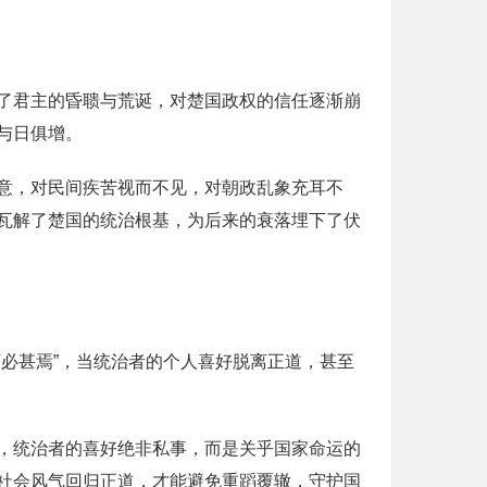
了君主的昏聩与荒诞，对楚国政权的信任逐渐崩
与日俱增。
意，对民间疾苦视而不见，对朝政乱象充耳不
瓦解了楚国的统治根基，为后来的衰落埋下了伏
必甚焉”，当统治者的个人喜好脱离正道，甚至
，统治者的喜好绝非私事，而是关乎国家命运的
社会风气回归正道，才能避免重蹈覆辙，守护国