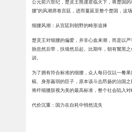
公元前六世纪，楚灵王熊虔君临天下，将楚国的
腰”的风潮席卷宫廷，进而蔓延至整个楚国，这
细腰风潮：从宫廷到朝野的畸形追捧
楚灵王对细腰的偏爱，并非心血来潮，而是以严
胁息然后带，扶墙然后起。比期年，朝有黧黑之
训。
为了拥有符合标准的细腰，众人每日仅以一餐果
槁、身形羸弱的臣子，原本该斗志昂扬的治国之
将纤细腰肢视为美的最高标准，整个社会陷入对
代价沉重：国力在自耗中悄然流失