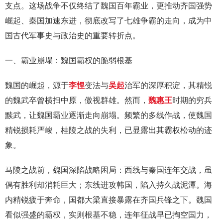
支点。这场战争不仅终结了魏国百年霸业，更推动齐国强势
崛起、秦国加速东进，彻底改写了七雄争霸的走向，成为中
国古代军事史与政治史的重要转折点。
一、霸业崩塌：魏国霸权的脆弱根基
魏国的崛起，源于
李悝
变法与
吴起
治军的深厚积淀，其精锐
的魏武卒曾横扫中原，傲视群雄。然而，
魏惠王
时期的穷兵
黩武，让魏国霸业逐渐走向崩塌。频繁的多线作战，使魏国
精锐损耗严峻，桂陵之战的失利，已显露出其霸权松动的迹
象。
马陵之战前，魏国深陷战略困局：西线与秦国连年交战，虽
偶有胜利却消耗巨大；东线进攻韩国，陷入持久战泥潭。海
内精锐疲于奔命，国都大梁直接暴露在齐国兵锋之下。魏国
看似强盛的霸权，实则根基不稳，连年征战早已掏空国力，