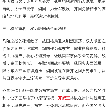
字诱敌点火，齐军万弩齐发，魏军精锐瞬间陷入绝境。庞涓
自刎、太子申被俘，魏国主力全军覆没，齐国凭借精准的谋
略与地形利用，赢得决定性胜利。
三、格局重构：权力版图的全面洗牌
马陵之战的硝烟散尽，战国格局迎来剧烈震荡，权力版图在
胜负之间被彻底重构。魏国作为战败方，霸业彻底崩塌。精
锐主力覆灭、核心将领殒命，让魏国军事体系瞬间瓦解。战
后，秦国趁机东进，夺取河西战略要地，魏国失去西线屏
障；东方齐国持续施压，魏国被迫在秦齐之间摇晃求生，从
昔日霸主沦为二流诸侯，再难主导中原局势。
齐国凭借此战一跃成为东方霸主，声威大振。马陵之战的胜
利，让齐国掌控了中原话语权，
齐威王
得以在徐州与魏惠王
相王，率先称王于东方，号令泗水流域诸侯。但齐国的强大