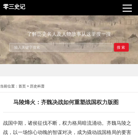
零三史记
了解历史名人及人物故事从这里搜一搜
搜索
当前位置：
首页
>
历史科普
马陵烽火：齐魏决战如何重塑战国权力版图
战国中期，诸侯征伐不断，权力格局暗流涌动。齐魏马陵之
战，以一场惊心动魄的智谋对决，成为撬动战国格局的要害