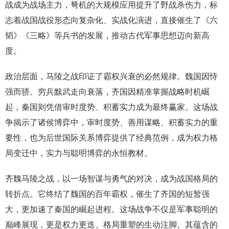
战成为战场主力，弩机的大规模应用提升了野战杀伤力，标
志着战国战役形态向复杂化、实战化演进，直接催生了《六
韬》《三略》等兵书的发展，推动古代军事思想迈向新高
度。
政治层面，马陵之战印证了霸权兴衰的必然规律。魏国因恃
强而骄、穷兵黩武走向衰落，齐国因精准掌握战略时机崛
起，秦国则凭借审时度势、积蓄实力成为最终赢家。这场战
争揭示了诸侯博弈中，审时度势、善用谋略、积蓄实力的重
要性，也为后世国际关系博弈提供了经典范例，成为权力格
局变迁中，实力与聪明博弈的永恒教材。
齐魏马陵之战，以一场智谋与勇气的对决，成为战国格局的
转折点。它终结了魏国的百年霸权，催生了齐国的短暂强
大，更加速了秦国的崛起进程。这场战争不仅是军事聪明的
巅峰展现，更是权力更迭、格局重塑的生动注脚。其蕴含的