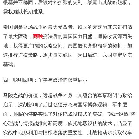
根基并不稳固，后续对外扩张的失利，暴露出其战略短板，
霸权难以长期维系。
秦国则是这场战争的最大受益者。魏国的衰落为其东进扫清
了最大障碍，
商鞅
变法后的秦国国力日盛，顺势收复河西失
地，获得更广阔的战略空间。秦国借助齐魏相争的契机，加
速推行连横策略，逐步孤立魏国，为日后统一六国奠定坚实
基础。
四、聪明回响：军事与政治的双重启示
马陵之战的价值，远超战争本身，其蕴含的军事聪明与政治
启示，深刻影响了后世战役形态与国际博弈逻辑。军事层
面，孙膑的谋略实现了对传统战役模式的突破。“减灶诱敌”将
心理战与情报战推向新高度，依托地形设伏的战术，凸显了
实战中地形利用与情报收集的重要性。此战推动步兵取代车