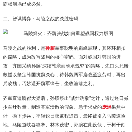
霸权崩塌已成必然。
二、智谋博弈：马陵之战的决胜密码
马陵之战的胜利，是
孙膑
军事聪明的巅峰展现，其环环相扣
的谋略，成为改写战局的核心密码。面对魏国对韩国的进
攻，齐国采纳孙膑“深结韩亲而晚承魏弊”的策略，先口头允诺
救援以坚定韩国抗魏决心，待韩魏两军鏖战至疲劳时，再出
兵攻魏，巧妙避开魏军锋芒，坐收渔翁之利。
齐军直逼魏都大梁后，孙膑祭出“减灶诱敌”之计，通过逐日减
少军灶数量，制造齐军溃散的假象。急于求成的
庞涓
果然中
计，抛下步兵，率轻锐日夜兼程追击，最终被引入马陵道险
地。马陵道峡谷狭窄、林木茂密，孙膑在此设伏，于树干刻