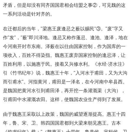
矛盾，但是却没有同齐国国君相会结盟之事②，可见魏的这
一系列活动是针对齐的。
在迁都后的当年，"梁惠王废逢忌之薮以赐民"③。"废"字又
作"发"，"薮"即川泽地。逢忌又称作蓬忌、逢池、逢泽，地在
今河南开封市东南。泽薮在以往由国家控制，作为国库的一
项收入，百姓不得染指。魏惠王废弃国家控制的逢忌泽，让
百姓利用，以施惠于民。接着又兴修水利。《水经·济水注》
引《竹书纪年》说，魏惠王十年，"入河水于甫田，又为大沟
而引甫水"。河指黄河，甫田是一泽名，在今河南中牟县西。
是魏国把黄河水引到甫田泽，再开挖一条灌溉渠（大沟），
引甫田中水灌溉农田。这样，使魏国农业生产得到了发展。
由于魏惠王采取以上政策，魏国的威望逐渐提高。惠王十四
年，鲁、宋、卫、韩四国国君都到大梁来朝见惠王。古本
《竹书纪年》载："（魏惠王）十四年，鲁恭侯、宋桓侯、卫