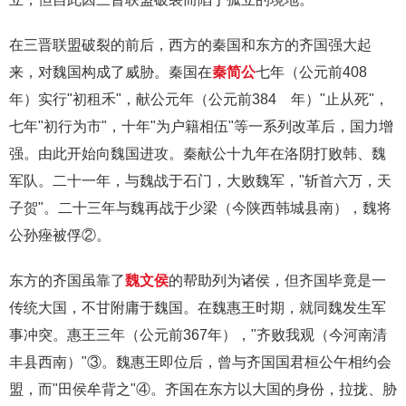
在三晋联盟破裂的前后，西方的秦国和东方的齐国强大起
来，对魏国构成了威胁。秦国在
秦简公
七年（公元前408
年）实行"初租禾"，献公元年（公元前384 年）"止从死"，
七年"初行为市"，十年"为户籍相伍"等一系列改革后，国力增
强。由此开始向魏国进攻。秦献公十九年在洛阴打败韩、魏
军队。二十一年，与魏战于石门，大败魏军，"斩首六万，天
子贺"。二十三年与魏再战于少梁（今陕西韩城县南），魏将
公孙痤被俘②。
东方的齐国虽靠了
魏文侯
的帮助列为诸侯，但齐国毕竟是一
传统大国，不甘附庸于魏国。在魏惠王时期，就同魏发生军
事冲突。惠王三年（公元前367年），"齐败我观（今河南清
丰县西南）"③。魏惠王即位后，曾与齐国国君桓公午相约会
盟，而"田侯牟背之"④。齐国在东方以大国的身份，拉拢、胁