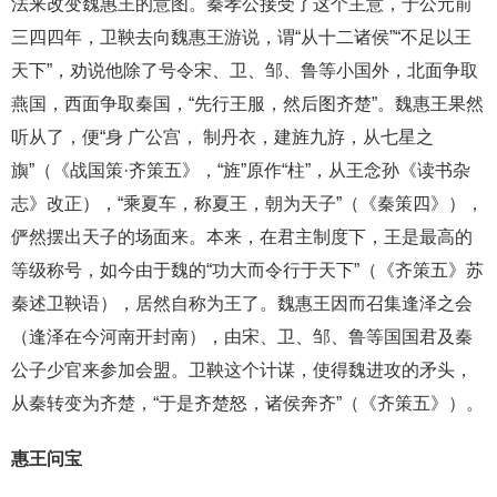
法来改变魏惠王的意图。秦孝公接受了这个主意，于公元前
三四四年，卫鞅去向魏惠王游说，谓“从十二诸侯”“不足以王
天下”，劝说他除了号令宋、卫、邹、鲁等小国外，北面争取
燕国，西面争取秦国，“先行王服，然后图齐楚”。魏惠王果然
听从了，便“身 广公宫， 制丹衣，建旌九斿，从七星之
旟”（《战国策·齐策五》，“旌”原作“柱”，从王念孙《读书杂
志》改正），“乘夏车，称夏王，朝为天子”（《秦策四》），
俨然摆出天子的场面来。本来，在君主制度下，王是最高的
等级称号，如今由于魏的“功大而令行于天下”（《齐策五》苏
秦述卫鞅语），居然自称为王了。魏惠王因而召集逢泽之会
（逢泽在今河南开封南），由宋、卫、邹、鲁等国国君及秦
公子少官来参加会盟。卫鞅这个计谋，使得魏进攻的矛头，
从秦转变为齐楚，“于是齐楚怒，诸侯奔齐”（《齐策五》）。
惠王问宝