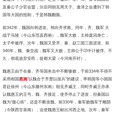
及秦公子少官会盟，尔后同朝见周天子。逢泽之会遭到了韩
国等大国的抵制，于是韩魏翻脸。
前342年，魏国向韩进攻。韩向齐求救。同年，齐、魏军 大
战于马陵（今山东范县西南），魏军大败，主帅庞涓身亡，
太子申被俘。次年，魏国又受齐、秦、赵三国三面进攻。前
340年，魏、秦交战，魏军又大败，主帅公子卬中计被俘。不
久，彻底放弃安邑，徙都大梁（今河南开封）。
魏惠王由于在秦、齐等国夹击中不断惨败，于前334年不得不
采用相国
惠施
“以魏合于齐楚以按兵”的建议，率韩国等小国国
君赴徐州（今山东滕州东南）朝见齐威王，同时齐威王亦承
认魏惠王的王号。魏、齐接近，使齐停止了进攻，但秦国以
魏为“腹心疾”，还是不断攻魏。前330年，秦军败魏军于雕阴
（今陕西甘泉南），迫使魏惠王献出河西之地。次年，秦军