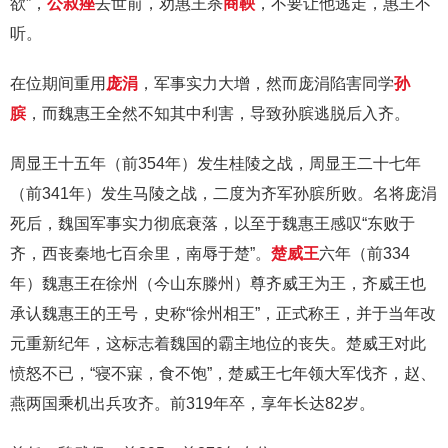
欲”，
公叔痤
去世前，劝惠王杀
商鞅
，不要让他逃走，惠王不
听。
在位期间重用
庞涓
，军事实力大增，然而庞涓陷害同学
孙
膑
，而魏惠王全然不知其中利害，导致孙膑逃脱后入齐。
周显王十五年（前354年）发生桂陵之战，周显王二十七年
（前341年）发生马陵之战，二度为齐军孙膑所败。名将庞涓
死后，魏国军事实力彻底衰落，以至于魏惠王感叹“东败于
齐，西丧秦地七百余里，南辱于楚”。
楚威王
六年（前334
年）魏惠王在徐州（今山东滕州）尊齐威王为王，齐威王也
承认魏惠王的王号，史称“徐州相王”，正式称王，并于当年改
元重新纪年，这标志着魏国的霸主地位的丧失。楚威王对此
愤怒不已，“寝不寐，食不饱”，楚威王七年领大军伐齐，赵、
燕两国乘机出兵攻齐。前319年卒，享年长达82岁。