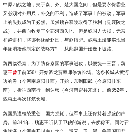
中原四战之地，夹于秦、齐、楚大国之间，但是要永保霸业
又必须对外用兵，外交的不利，造成了军事上的被动，军事
上的失败成为了必然。虽然魏在襄陵取得了胜利（见襄陵之
战），并西向收复了全部河西失地，但是魏国力大损，无奈
和赵讲和，将邯郸还给赵国，与赵结盟。魏惠王没能实现当
年庞涓给他制定的战略方针，从此魏国开始走下坡路。
魏西临强秦，为了防备秦国的军事进攻，以便统一三晋，魏
惠
王曾
于前358年开始派龙贾率师修筑长城。这条长城从黄河
边的卷（今河南原阳县西）开始，东到阳武（今原阳县东
南），折往西南行，到达密（今河南密县东北）。前352年，
魏惠王再次修筑长城。
魏国虽遭桂陵重创，国力损耗，但军事上还保持着强盛的声
势。前344年，魏惠王听从于卫鞅的游说，去侯称王。同时召
集逢泽（今河南开封南）之会，邀宋、卫、邹、鲁等国国君