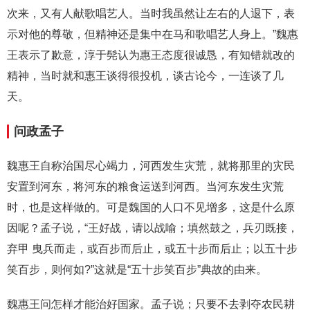
次来，又有人献歌唱艺人。当时我虽然让左右的人退下，表
示对他的尊敬，但精神还是集中在马和歌唱艺人身上。”魏惠
王表示了歉意，淳于髡认为惠王态度很诚恳，有知错就改的
精神，当时就和惠王谈得很投机，谈古论今，一连谈了几
天。
问政孟子
魏惠王自称治国尽心竭力，河西发生灾荒，就将那里的灾民
安置到河东，将河东的粮食运送到河西。当河东发生灾荒
时，也是这样做的。可是魏国的人口不见增多，这是什么原
因呢？孟子说，“王好战，请以战喻；填然鼓之，兵刃既接，
弃甲 曳兵而走，或百步而后止，或五十步而后止；以五十步
笑百步，则何如?”这就是“五十步笑百步”典故的由来。
魏惠王问怎样才能治好国家。孟子说；只要不去剥夺农民耕