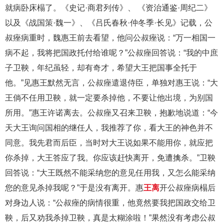
就病卧床榻了。《史记·商君列传》、 《资治通鉴·周纪二》
以及《战国策·魏一》、《吕氏春秋·仲冬季·长见》记载，公
叔痤病重时，魏惠王前去看望，他问公叔痤说：“万一相国一
病不起，我将把国政托付给谁呢？”公叔痤回答说：“我的中庶
子卫鞅，年纪虽轻，却有奇才，希望大王把国事全托于
他。”见惠王默然无言，公叔痤遣退侍臣，单独对惠王说：“大
王倘不任用卫鞅，就一定要杀掉他，不要让他出境，为别国
所用。”惠王许诺离去。公叔痤又召来卫鞅，抱歉地说道：“今
天大王询问国相的继任人，我推荐了你，看大王的神色并不
同意。我先君而后臣，当时对大王说如果不能用你，就应把
你杀掉，大王答应了我。你应该赶快离开，免遭擒杀。”卫鞅
回答说：“大王既然不能采纳您的意见任用我，又怎么能采纳
您的意见杀掉我呢？”于是没有离开。惠
王离
开公叔痤病榻后
对身边人说：“公叔痤的病情很重，他竟然要我把国政交给卫
鞅，后又劝我杀掉卫鞅，真是太糊涂啦！”果然没有考虑公叔