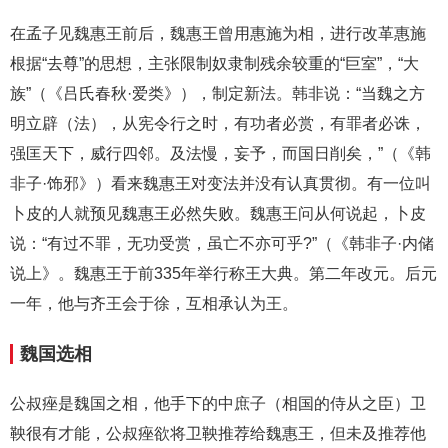
在孟子见魏惠王前后，魏惠王曾用惠施为相，进行改革惠施
根据“去尊”的思想，主张限制奴隶制残余较重的“巨室”，“大
族”（《吕氏春秋·爱类》），制定新法。韩非说：“当魏之方
明立辟（法），从宪令行之时，有功者必赏，有罪者必诛，
强匡天下，威行四邻。及法慢，妄予，而国日削矣，”（《韩
非子·饰邪》）看来魏惠王对变法并没有认真贯彻。有一位叫
卜皮的人就预见魏惠王必然失败。魏惠王问从何说起，卜皮
说：“有过不罪，无功受赏，虽亡不亦可乎?”（《韩非子·内储
说上》。魏惠王于前335年举行称王大典。第二年改元。后元
一年，他与齐王会于徐，互相承认为王。
魏国选相
公叔痤是魏国之相，他手下的中庶子（相国的侍从之臣）卫
鞅很有才能，公叔痤欲将卫鞅推荐给魏惠王，但未及推荐他