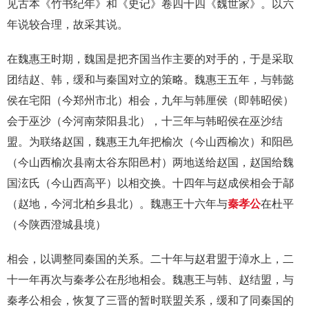
见古本《竹书纪年》和《史记》卷四十四《魏世家》。以六
年说较合理，故采其说。
在魏惠王时期，魏国是把齐国当作主要的对手的，于是采取
团结赵、韩，缓和与秦国对立的策略。魏惠王五年，与韩懿
侯在宅阳（今郑州市北）相会，九年与韩厘侯（即韩昭侯）
会于巫沙（今河南荥阳县北），十三年与韩昭侯在巫沙结
盟。为联络赵国，魏惠王九年把榆次（今山西榆次）和阳邑
（今山西榆次县南太谷东阳邑村）两地送给赵国，赵国给魏
国泫氏（今山西高平）以相交换。十四年与赵成侯相会于鄗
（赵地，今河北柏乡县北）。魏惠王十六年与
秦孝公
在杜平
（今陕西澄城县境）
相会，以调整同秦国的关系。二十年与赵君盟于漳水上，二
十一年再次与秦孝公在彤地相会。魏惠王与韩、赵结盟，与
秦孝公相会，恢复了三晋的暂时联盟关系，缓和了同秦国的