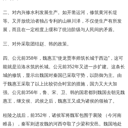
二、对内兴修水利发展生产。如开凿运河，修筑黄河长堤
等。又开放统治者独占专利的山林川泽，不仅使生产有所发
展，而且在一定程度上缓和了统治阶级与人民间的矛盾。
三、对外采取团结赵、韩的政策。
四、公元前358年，魏惠王“使龙贾率师筑长城于西边”，这可
能就是沿洛水筑的长城。公元前352年又进一步扩建。这条长
城的修筑，显示出魏国对秦国已采取守势，以防御为主。由
于魏惠王采取了以上比较切合时宜的措施，国力又大大加
强。公元前356年，鲁、宋、卫、韩的国君都到魏国去朝见魏
惠王，继文侯、武侯之后，魏惠王又成为诸侯的领袖了。
桂陵之战后，前352年，诸侯军将魏军包围于襄陵 （今河南
睢县），秦军则进攻魏的河西夺取了少梁和安邑。魏国地处