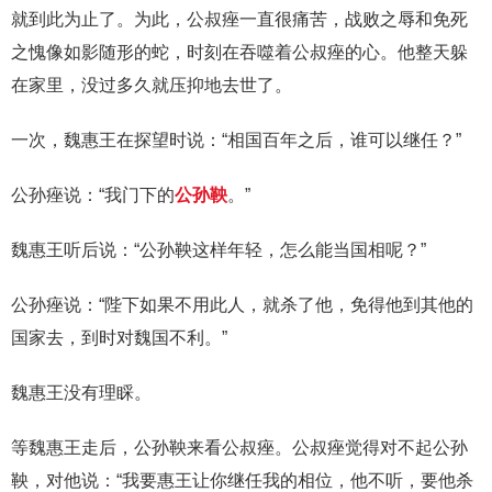
就到此为止了。为此，公叔痤一直很痛苦，战败之辱和免死
之愧像如影随形的蛇，时刻在吞噬着公叔痤的心。他整天躲
在家里，没过多久就压抑地去世了。
一次，魏惠王在探望时说：“相国百年之后，谁可以继任？”
公孙痤说：“我门下的
公孙鞅
。”
魏惠王听后说：“公孙鞅这样年轻，怎么能当国相呢？”
公孙痤说：“陛下如果不用此人，就杀了他，免得他到其他的
国家去，到时对魏国不利。”
魏惠王没有理睬。
等魏惠王走后，公孙鞅来看公叔痤。公叔痤觉得对不起公孙
鞅，对他说：“我要惠王让你继任我的相位，他不听，要他杀