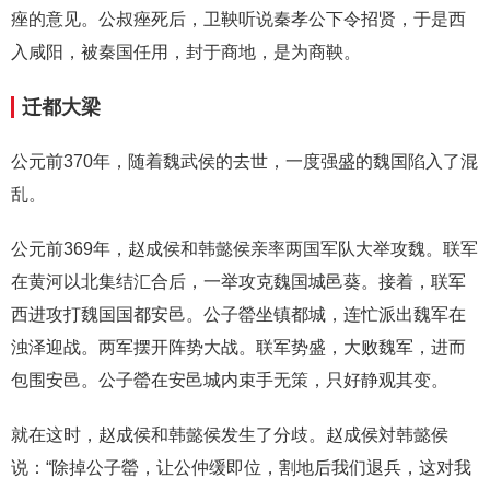
痤的意见。公叔痤死后，卫鞅听说秦孝公下令招贤，于是西
入咸阳，被秦国任用，封于商地，是为商鞅。
迁都大梁
公元前370年，随着魏武侯的去世，一度强盛的魏国陷入了混
乱。
公元前369年，赵成侯和韩懿侯亲率两国军队大举攻魏。联军
在黄河以北集结汇合后，一举攻克魏国城邑葵。接着，联军
西进攻打魏国国都安邑。公子罃坐镇都城，连忙派出魏军在
浊泽迎战。两军摆开阵势大战。联军势盛，大败魏军，进而
包围安邑。公子罃在安邑城内束手无策，只好静观其变。
就在这时，赵成侯和韩懿侯发生了分歧。赵成侯対韩懿侯
说：“除掉公子罃，让公仲缓即位，割地后我们退兵，这对我