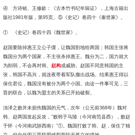
④ 方诗铭、王修龄：《古本竹书纪年辑证》，上海古籍出
版社1981年版，第95页。⑤《史记》卷四十《秦世家》。
① 《史记》卷四十四《魏世家》。
赵国要除掉惠王立公子缓，让魏国割地给两国；韩国主张将
魏国分为两个国家，不主张杀掉惠王。魏分为二，国力就大
为削弱，不会再对韩、
赵构
成威胁。赵国不同意韩国的主
张，韩国不高兴，就连夜带着军队撤出战场。结果惠王得以
保住君位，魏国没有被分为两个小国。由这一件事可见，三
晋的联合，以魏为盟主的关系已开始破裂。
浊泽之败并未损伤魏国的元气，次年（公元前368年）魏对
韩、赵两国发起反攻，"败韩于马陵（今河南范县西），败赵
于怀（今河南武陟西南）"①。魏国打败了韩、赵，保住了独
立，但自此因三晋联盟破裂而陷于孤立的境地。