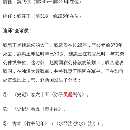
前任：魏武侯（前395一前370年在位）
继任：魏襄王（前318一前296年在位）
逢泽“会诸侯”
魏惠王是魏武侯的太子。魏武侯在位26年，于公元前370年
死去，魏惠王即位时年已30岁。魏惠王在其父死时，与其弟
公仲绶争位。这时韩、赵两国在公孙颀的策划下，联合进攻
魏国，在浊泽大败魏军，并将魏惠王围困在军中。但在如何
处置魏国上，韩、赵两国发生了分歧：
① 《史记》卷六十五《孙子
吴起
列传》。
② 《史记》卷五《秦本纪》。
③ 古本《竹书纪年》（《水经注·汶水》注引）。