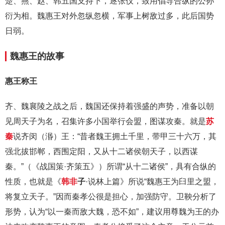
楚、燕、赵、韩五国支持下，逐张仪，致用倡导合纵的公孙
衍为相。魏惠王对外忽纵忽横，军事上树敌过多，此后国势
日弱。
魏惠王的故事
惠王称王
齐、魏襄陵之战之后，魏国还保持着强盛的声势，准备以朝
见周天子为名，召集许多小国举行会盟，图谋攻秦。就是
苏
秦
说齐闵（湣）王：“昔者魏王拥土千里，带甲三十六万，其
强北拔邯郸，西围定阳，又从十二诸侯朝天子，以西谋
秦。”（《战国策·齐策五》）所谓“从十二诸侯”，具有合纵的
性质，也就是《
韩非
子
·说林上篇》所说“魏惠王为臼里之盟，
将复立天子。”因而秦孝公很是担心，加强防守。卫鞅分析了
形势，认为“以一秦而敌大魏，恐不如”，建议用尊魏为王的办