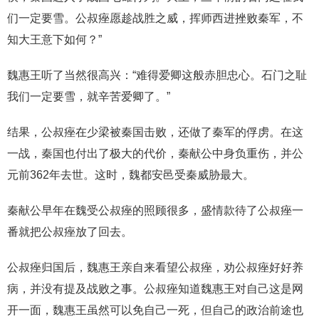
们一定要雪。公叔痤愿趁战胜之威，挥师西进挫败秦军，不
知大王意下如何？”
魏惠王听了当然很高兴：“难得爱卿这般赤胆忠心。石门之耻
我们一定要雪，就辛苦爱卿了。”
结果，公叔痤在少梁被秦国击败，还做了秦军的俘虏。在这
一战，秦国也付出了极大的代价，秦献公中身负重伤，并公
元前362年去世。这时，魏都安邑受秦威胁最大。
秦献公早年在魏受公叔痤的照顾很多，盛情款待了公叔痤一
番就把公叔痤放了回去。
公叔痤归国后，魏惠王亲自来看望公叔痤，劝公叔痤好好养
病，并没有提及战败之事。公叔痤知道魏惠王对自己这是网
开一面，魏惠王虽然可以免自己一死，但自己的政治前途也