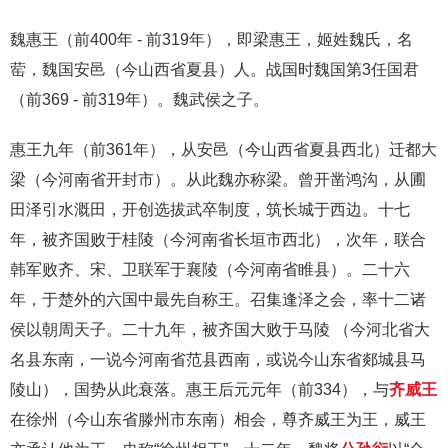
魏惠王（前400年 - 前319年），即梁惠王，姬姓魏氏，名
䓨，魏国安邑（今山西省夏县）人。战国时魏国第3任国君
（前369 - 前319年）。魏武侯之子。
惠王九年（前361年），从安邑（今山西省夏县西北）迁都大
梁（今河南省开封市）。从此魏亦称梁。曾开凿鸿沟，从圃
田泽引水溉田，开创选拔武卒制度，筑长城于西边。十七
年，被齐国败于桂陵（今河南省长垣市西北），次年，联合
韩军败齐、宋、卫联军于襄陵（今河南省睢县）。二十六
年，于楚外的六国中最先自称王。召集逢泽之会，率十二诸
侯以朝周天子。二十九年，被齐国大败于马陵 （今河北省大
名县东南，一说今河南省范县西南，或说今山东省郯城县马
陵山），国势从此衰落。惠王后元元年（前334），与
齐威王
在徐州（今山东省滕州市东南）相会，尊齐威王为王，威王