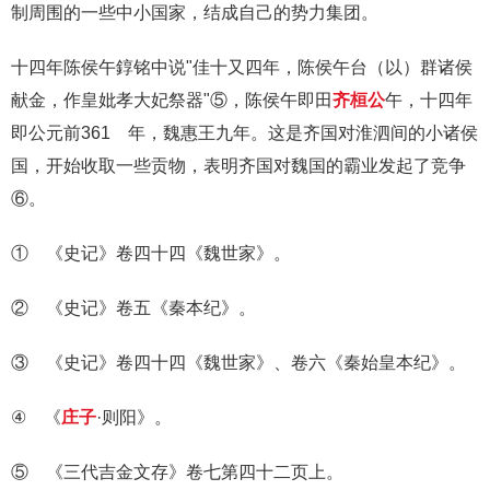
制周围的一些中小国家，结成自己的势力集团。
十四年陈侯午錞铭中说"佳十又四年，陈侯午台（以）群诸侯
献金，作皇妣孝大妃祭器"⑤，陈侯午即田
齐桓公
午，十四年
即公元前361 年，魏惠王九年。这是齐国对淮泗间的小诸侯
国，开始收取一些贡物，表明齐国对魏国的霸业发起了竞争
⑥。
① 《史记》卷四十四《魏世家》。
② 《史记》卷五《秦本纪》。
③ 《史记》卷四十四《魏世家》、卷六《秦始皇本纪》。
④ 《
庄子
·则阳》。
⑤ 《三代吉金文存》卷七第四十二页上。