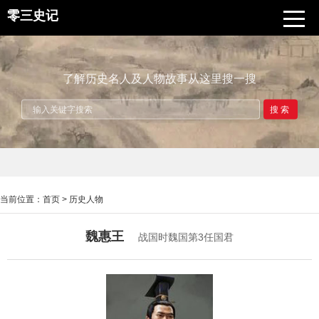
零三史记
了解历史名人及人物故事从这里搜一搜
搜索
当前位置：
首页
>
历史人物
魏惠王
战国时魏国第3任国君