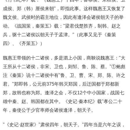
成侯、郑（韩）厘侯来朝"，即指此事。这样魏惠王又恢复了
魏文侯、武侯时的霸主地位，因此有逢泽会诸侯朝天子的举
动。《战国策，秦策五》载："梁君伐楚胜齐，制韩、赵之
兵，驱十二诸侯以朝天子于孟津。"（此事又见于《秦策
四》、《齐策五》）
魏惠王带领的十二诸侯，多是泗上小国，商鞅说魏惠王："大
王所从十二诸侯，非宋、卫也，则邹、鲁、陈、蔡。"①鲍彪
注《秦策》说十二诸侯中有"鲁、卫、曹、宋、郑、陈、许之
君。"郑即韩，公元前375年韩灭郑国，后迁国都于郑都新
郑，故韩也称为郑。逢泽之会，不仅12个中小国家，战国七
雄中秦、赵、韩国都在其中。《史记·秦本纪》载"孝公二十
年，秦使公于少官率师会诸侯逢泽，朝天子。
"《史记·赵世家》"肃侯四年，朝天子。"四年当是六年之误，