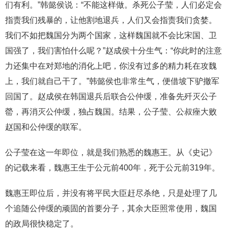
们有利。”韩懿侯说：“不能这样做。杀死公子莹，人们必定会
指责我们残暴的，让他割地退兵，人们又会指责我们贪婪。
我们不如把魏国分为两个国家，这样魏国就不会比宋国、卫
国强了，我们害怕什么呢？”赵成侯十分生气：“你此时的注意
力还集中在对郑地的消化上吧，你没有过多的精力耗在攻魏
上，我们就自己干了。”韩懿侯也非常生气，便借坡下驴撤军
回国了。赵成侯在韩国退兵后联合公仲缓，准备先歼灭公子
罃，再消灭公仲缓，独占魏国。结果，公子莹、公叔痤大败
赵国和公仲缓的联军。
公子莹在这一年即位，就是我们熟悉的魏惠王。从《史记》
的记载来看，魏惠王生于公元前400年，死于公元前319年。
魏惠王即位后，并没有将平民大臣赶尽杀绝，只是处理了几
个追随公仲缓的顽固的首要分子，其余大臣照常使用，魏国
的政局很快稳定了。