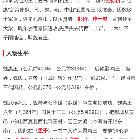
亦承认他为王，史称“徐州相王”。十二年，魏将
公孙衍
以“合
纵”之策使魏、韩、赵、燕、中山“五国相王”以抗秦。因数败
于军旅，遂卑礼厚币，以招贤者，
邹衍
、
淳于髡
、孟轲皆至
大梁。晚年屡遭秦国进攻,先后失去河西、上郡。十六年卒，
子嗣继位，即魏襄王。
人物生平
魏惠王（公元前400年—公元前319年），后称梁 惠王，姬
姓，魏氏，名罃（《战国策》作“婴”）。魏武侯之子。魏国第
三代国君。公元前370一公元前319年在位 。
魏武侯死后，魏罃与公子缓（魏缓）争立君位成功。魏惠王
六年（前364年）四月十三日（公历5月29日），把都城从安
邑（今山西夏县西北禹王村）迁至大梁（今河南开封东
南），因此在《
孟子
》一书中又称为梁惠王。要他“清心寡