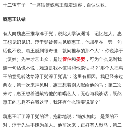
十二辆车子！”一席话使魏惠王惭羞难容，自认失败。
魏惠王认错
有人向魏惠王推荐淳于髡，说此人学识渊博，记忆超人。惠
王想见识见识。淳于髡被领去见魏惠王，他却坐在一旁一句
话也不说。惠王感到很奇怪，就问推荐的那个人“：你说淳于
（复姓）先生才艺出众，超过
管仲
和
晏婴
，可为什么见到我
连一句话也不说，难道是我不值得和他谈话吗？”那个人把惠
王的意见转达给淳于髡淳于髡说“：这里有原因。我已经来过
两次，第一次来拜见时，惠王想着别人献给他的马；第二次
来时，惠王想着进献给他的歌唱艺人，无心与我谈话，既然
惠王的志趣不在我这里，我还有什么话要说呢？”
魏惠王听了淳于髡的话，抱歉地说：“确实如此，是我的不
对，淳于先生不愧为圣人。他前次来，正好有人献马，第二