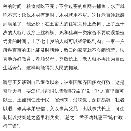
种的时间，粮食就吃不完；不拿过密的鱼网去捕鱼，水产就
吃不完；砍伐木材有定时，木材就用不尽。这样老百姓就感
到满足了。他还说：在五亩大的住宅旁种上桑树，上了五十
岁的人就可以穿上丝棉袄。鸡和猪狗一类家畜不要耽误繁殖
饲养的时间，上了七十岁的人就可以经常吃到肉。一家一户
所种百亩的田地能及时耕种，数口的家庭就不会闹饥荒。认
真地办好教育，孝顺父母，尊敬长上，老人就不再用为自己
生活奔劳。这样就能得到人民的拥藏。
魏惠王又谈到自己继位以来，被秦国和齐国多次打败，这是
奇耻大辱，要怎样才能报仇雪耻呢?孟子说；“地方百里而可
以王。王如施仁政于民，省刑罚，薄税敛，深耕易耨；壮者
以暇口修其孝弟忠信，入以事其父兄，出以事共长上，可使
制梃以挞秦楚之坚甲利兵矣。”总之，孟子劝魏惠王“施仁政，
行王道”。