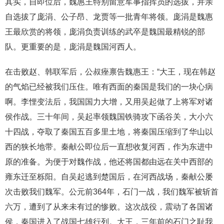
其实，自即位后，魏惠王特别留意军事指挥员的选拔，并亲
自选拔了庞涓、公子昂、龙贾等一批青年将领。庞涓是魏惠
王最欣赏的将领，庞涓负责训练的武卒是魏国最精锐的部
队。更重要的是，庞涓是魏国河西人。
在击败赵、韩联军后，公叔痤禀告魏惠王：“大王，现在韩赵
的气焰已经被我们压住。唯有西面的秦国是我们的一块心病
啊。李悝变法后，我国国力大增，又用吴起做了上将军对诸
侯作战。三十年间，吴起率领魏国铁骑攻下函谷关，大小六
十四战，夺取了秦国五百多里土地，将秦国压缩到了华山以
西的狭长地带。秦献公即位后一直想收复河西，作为东进中
原的准备。为便于对魏作战，他还将国都由远在关中西部的
雍东迁至栎阳。自吴起逃到楚国后，在河西战场，秦献公屡
次击败我们魏军。公元前364年，石门一战，我们魏军被斩首
六万，遭到了从来未有过的惨败。这次战役，震动了各国诸
侯，秦国进入了战国七雄行列。大王，三年前的石门之耻我