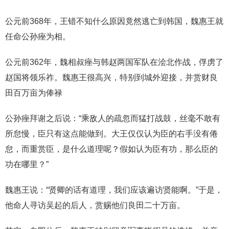
公元前368年，王错不知什么原因竟然逃亡到韩国，魏惠王就
任命公孙痤为相。
公元前362年，魏相叔痤与韩赵两国军队在浍北作战，俘虏了
赵国将领乐祚。魏惠王很高兴，特别到城外迎接，并赏财良
田百万亩为俸禄
公孙痤拜谢之后说：“乘敌人的疏忽而猛打战鼓，丝毫不敢有
所怠慢，臣只有这点能做到。大王仅仅认为臣的右手没有倦
怠，而重赏臣，是什么道理呢？假如认为臣有功，那么臣的
功在哪里？”
魏惠王说：“贤卿的话有道理，我们应该遍访贤能啊。”于是，
他命人寻访吴起的后人，赏赐他们良田二十万亩。