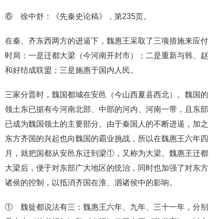
⑥ 徐中舒：《先秦史论稿》，第235页。
在秦、齐东西两方的进逼下，魏惠王采取了三项措施来应付
时局：一是迁都大梁（今河南开封市）；二是重新与韩、赵
和好结成联盟；三是施惠于国内人民。
三家分晋时，魏国都城在安邑（今山西夏县西北）。魏国的
领土东已据有今河南北部、中部的河内、河南一带，且东部
已成为魏国领土的主要部分。由于秦国人的不断进逼，加之
东方齐国的兴起也向魏国的霸业挑战，所以在魏惠王六年四
月，就把国都从安邑东迁到梁①，又称为大梁。魏惠王迁都
大梁后，便于对东部广大地区的统治，同时也加强了对东方
诸侯的控制，以抵消齐国在淮、泗诸侯中的影响。
① 魏徙都说法有三：魏惠王六年、九年、三十一年，分别