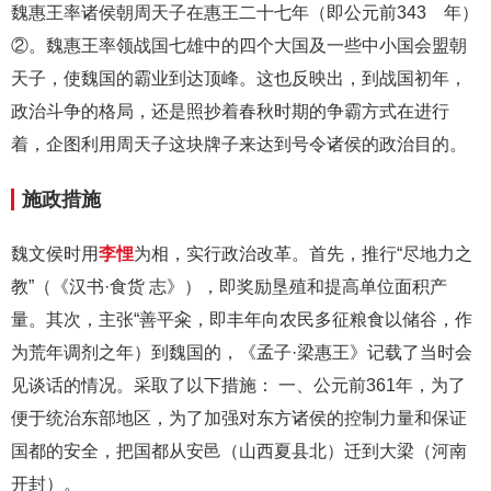
魏惠王率诸侯朝周天子在惠王二十七年（即公元前343 年）
②。魏惠王率领战国七雄中的四个大国及一些中小国会盟朝
天子，使魏国的霸业到达顶峰。这也反映出，到战国初年，
政治斗争的格局，还是照抄着春秋时期的争霸方式在进行
着，企图利用周天子这块牌子来达到号令诸侯的政治目的。
施政措施
魏文侯时用
李悝
为相，实行政治改革。首先，推行“尽地力之
教”（《汉书·食货 志》），即奖励垦殖和提高单位面积产
量。其次，主张“善平籴，即丰年向农民多征粮食以储谷，作
为荒年调剂之年）到魏国的，《孟子·梁惠王》记载了当时会
见谈话的情况。采取了以下措施： 一、公元前361年，为了
便于统治东部地区，为了加强对东方诸侯的控制力量和保证
国都的安全，把国都从安邑（山西夏县北）迁到大梁（河南
开封）。