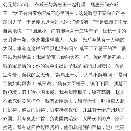
公元前355年，齐威王与魏惠王一起打猎，魏惠王问齐威
王：“大王有何宝物?”威王心里明白，这是魏惠王要向自己夸
耀国力了，于是便以退为进地说：”我没有。”于是魏惠王不无
自豪地说：“中国虽小，尚有能照亮十二辆车子、径长一寸的
夜明珠一颗。像齐国这样地大、人多、光兵车就有一万辆的
大国，难道连这样的宝贝也没有吗？”威王听了惠王的话，很
不以为然地说：“我的珍宝与你的大不一样。你的宝是死的，
我的宝是活的；你的宝会引出乱子我的宝能卫国安民；你的
宝有价，而我的宝无价。”魏惠王一听，大惑不解地问：“是何
宝物如此厉害！”威王说：“我有大臣檀子，镇守下陲，强楚不
敢犯境，泗上诸小国来朝。我有能臣肦子，镇守高唐，赵人
不敢东到黄河捕鱼。我有贤臣黔夫，镇守徐州，吓得燕人北
门祈祷，赵西门祈祷，祈求神灵保佑，并且有千余户归顺了
齐国。我有良吏种首，负责国内治安，人民夜不闭户，路不
拾遗。我有这四位能臣贤相，他们就是我的宝物，岂止照亮