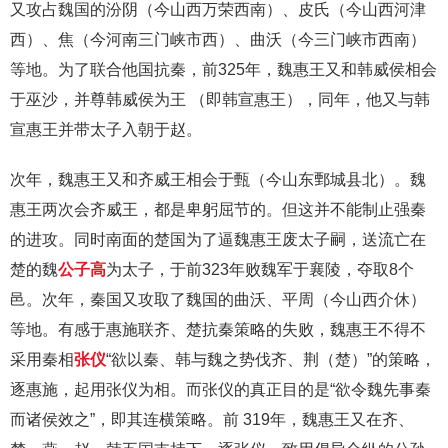
又攻占魏国的汾阴（今山西万荣西南）、皮氏（今山西河津
西）、焦（今河南三门峡市西）、曲沃（今三门峡市西南）
等地。为了联合他国抗秦，前325年，魏惠王又和韩威侯相会
于巫沙，并尊韩威侯为王 （即韩宣惠王），同年，他又与韩
宣惠王并带太子入朝于赵。
次年，魏惠王又和齐威王相会于甄（今山东鄄城县北）。魏
惠王两次会齐威王，都是卑躬屈节的。但这并不能制止强秦
的进攻。同时南面的楚国为了逼魏惠王废太子嗣，送流亡在
楚的魏
公子高
为太子，于前323年败魏军于襄陵，夺取8个
邑。次年，秦国又攻取了魏国的曲沃、平周（今山西介休）
等地。有感于惠施联齐、楚抗秦策略的失败，魏惠王不得不
采用秦相
张仪
“欲以秦、韩与魏之势伐齐、荆（楚）”的策略，
逐惠施，起用张仪为相。而张仪的真正目的是“欲令魏先事秦
而诸侯效之”，即其连横策略。前 319年，魏惠王又在齐、