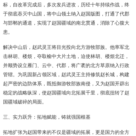
标，自改革完成后，多次发兵进攻，历经十年持续作战，终
于彻底吞灭中山国，将中山领土纳入赵国版图，打通了代郡
与邯郸的通道，实现了赵国疆域的南北贯通，消除了心腹大
患。
解决中山后，赵武灵王将目光投向北方游牧部族。他率军北
击林胡、楼烦，夺取榆中大片土地，迫使林胡、楼烦北迁，
并顺势设立雁门、云中、代郡，将广袤的北方草原纳入行政
管辖。为巩固新占领区域，赵武灵王主持修筑赵长城，构建
起严密的边防体系，既抵御游牧部族南侵，又为赵国开辟出
稳定的战略纵深，使赵国疆域向北拓展千里，彻底扭转了赵
国疆域破碎的局面。
三、实力跃升：拓地赋能，铸就强国根基
拓地扩张为赵国带来的不仅是疆域的拓展，更是国力的全方