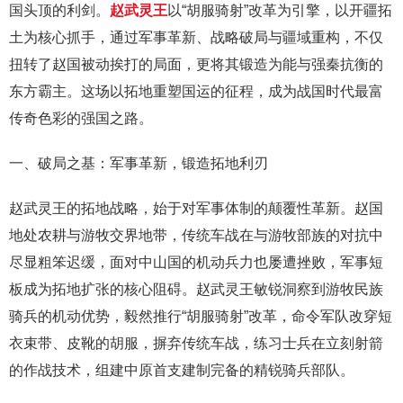
国头顶的利剑。
赵武灵王
以“胡服骑射”改革为引擎，以开疆拓
土为核心抓手，通过军事革新、战略破局与疆域重构，不仅
扭转了赵国被动挨打的局面，更将其锻造为能与强秦抗衡的
东方霸主。这场以拓地重塑国运的征程，成为战国时代最富
传奇色彩的强国之路。
一、破局之基：军事革新，锻造拓地利刃
赵武灵王的拓地战略，始于对军事体制的颠覆性革新。赵国
地处农耕与游牧交界地带，传统车战在与游牧部族的对抗中
尽显粗笨迟缓，面对中山国的机动兵力也屡遭挫败，军事短
板成为拓地扩张的核心阻碍。赵武灵王敏锐洞察到游牧民族
骑兵的机动优势，毅然推行“胡服骑射”改革，命令军队改穿短
衣束带、皮靴的胡服，摒弃传统车战，练习士兵在立刻射箭
的作战技术，组建中原首支建制完备的精锐骑兵部队。