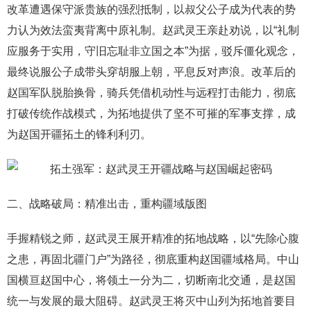
改革遭遇保守派贵族的强烈抵制，以叔父公子成为代表的势
力认为效法蛮夷背离中原礼制。赵武灵王亲赴劝说，以“礼制
应服务于实用，守旧忘耻非立国之本”为据，驳斥僵化观念，
最终说服公子成带头穿胡服上朝，平息反对声浪。改革后的
赵国军队脱胎换骨，骑兵凭借机动性与远程打击能力，彻底
打破传统作战模式，为拓地提供了坚不可摧的军事支撑，成
为赵国开疆拓土的锋利利刃。
二、战略破局：精准出击，重构疆域版图
手握精锐之师，赵武灵王展开精准的拓地战略，以“先除心腹
之患，再固北疆门户”为路径，彻底重构赵国疆域格局。中山
国横亘赵国中心，将领土一分为二，切断南北交通，是赵国
统一与发展的最大阻碍。赵武灵王将灭中山列为拓地首要目