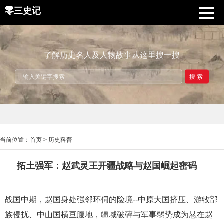
零三史记
了解历史名人及人物故事从这里搜一搜
搜索
当前位置：
首页
>
历史科普
拓土强军：赵武灵王开疆战略与赵国崛起密码
战国中期，赵国身处强邻环伺的险境--中原大国挤压、游牧部
族侵扰、中山国横亘腹地，疆域破碎与军事弱势成为悬在赵