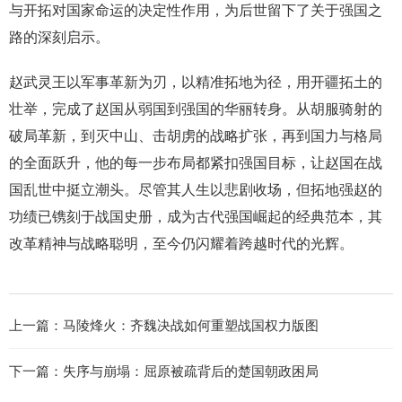
与开拓对国家命运的决定性作用，为后世留下了关于强国之
路的深刻启示。
赵武灵王以军事革新为刃，以精准拓地为径，用开疆拓土的
壮举，完成了赵国从弱国到强国的华丽转身。从胡服骑射的
破局革新，到灭中山、击胡虏的战略扩张，再到国力与格局
的全面跃升，他的每一步布局都紧扣强国目标，让赵国在战
国乱世中挺立潮头。尽管其人生以悲剧收场，但拓地强赵的
功绩已镌刻于战国史册，成为古代强国崛起的经典范本，其
改革精神与战略聪明，至今仍闪耀着跨越时代的光辉。
上一篇：
马陵烽火：齐魏决战如何重塑战国权力版图
下一篇：
失序与崩塌：屈原被疏背后的楚国朝政困局