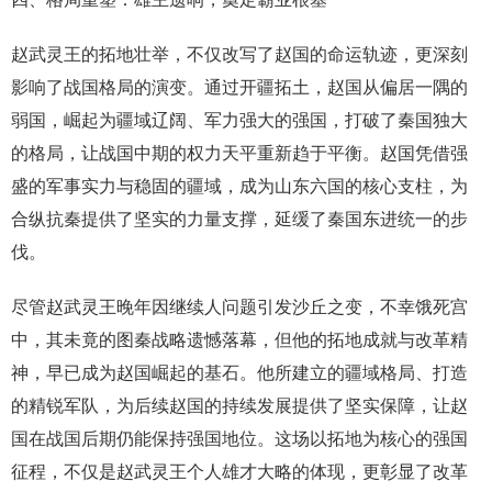
赵武灵王的拓地壮举，不仅改写了赵国的命运轨迹，更深刻
影响了战国格局的演变。通过开疆拓土，赵国从偏居一隅的
弱国，崛起为疆域辽阔、军力强大的强国，打破了秦国独大
的格局，让战国中期的权力天平重新趋于平衡。赵国凭借强
盛的军事实力与稳固的疆域，成为山东六国的核心支柱，为
合纵抗秦提供了坚实的力量支撑，延缓了秦国东进统一的步
伐。
尽管赵武灵王晚年因继续人问题引发沙丘之变，不幸饿死宫
中，其未竟的图秦战略遗憾落幕，但他的拓地成就与改革精
神，早已成为赵国崛起的基石。他所建立的疆域格局、打造
的精锐军队，为后续赵国的持续发展提供了坚实保障，让赵
国在战国后期仍能保持强国地位。这场以拓地为核心的强国
征程，不仅是赵武灵王个人雄才大略的体现，更彰显了改革