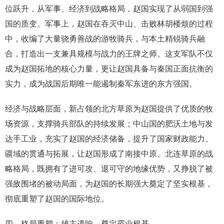
位跃升，从军事、经济到战略格局，赵国实现了从弱国到强
国的质变。军事上，赵国在吞灭中山、击败林胡楼烦的过程
中，收编了大量骁勇善战的游牧骑兵，与本土精锐骑兵融
合，打造出一支兼具规模与战力的王牌之师。这支军队不仅
成为赵国拓地的核心力量，更让赵国具备与秦国正面抗衡的
实力，成为战国后期唯一能遏制秦军东进的东方强国。
经济与战略层面，新占领的北方草原为赵国提供了优质的牧
场资源，支撑骑兵部队的持续发展；中山国的肥沃土地与发
达手工业，充实了赵国的经济储备，提升了国家财政能力。
疆域的贯通与拓展，让赵国形成了南接中原、北连草原的战
略格局，既拥有了进可攻、退可守的地缘优势，又挣脱了被
强敌围堵的被动局面，为赵国的长期强大奠定了坚实根基，
彻底重塑了赵国的国际地位。
四、格局重塑：雄主遗响，奠定霸业根基