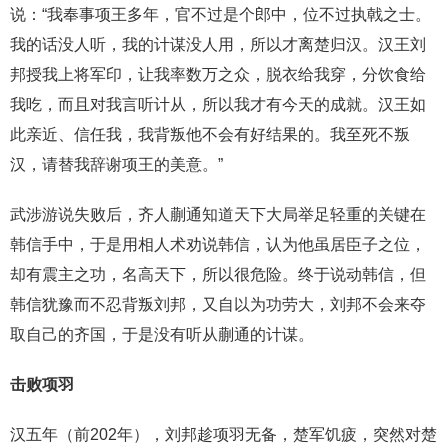
说：“我奉事项王多年，官不过是个郎中，位不过执戟之士。
我的话没人听，我的计谋没人用，所以才离楚归汉。汉王刘
邦授我上将军印，让我率数万之众，脱衣给我穿，分饮食给
我吃，而且对我言听计从，所以我才有今天的成就。汉王如
此亲近、信任我，我背叛他不会有好结果的。我至死不叛
汉，请替我辞谢项王的美意。”
武涉游说失败后，齐人蒯通知道天下大局举足轻重的关键在
韩信手中，于是用相人术劝说韩信，认为他虽居臣子之位，
却有震主之功，名高天下，所以很危险。终于说动韩信，但
韩信犹豫而不忍背叛刘邦，又自以为功劳大，刘邦不会来夺
取自己的齐国，于是没有听从蒯通的计谋。
击败项羽
汉五年（前202年），刘邦趁项羽无备，楚军饥疲，突然对楚