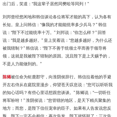
出门后，笑道：“我这辈子居然同樊哙等同列！”
刘邦曾经悠闲地和韩信谈论各位将军才能的高下，认为各有
长短。皇上问韩信：“像我的才能能统率多少兵马？” 韩信
说：“陛下不过能统率十万。” 刘邦说：“你怎么样？” 回答
说：“我是越多越好。” 皇上笑着说：“您越多越好，为什么还
被我辖制？” 韩信说：“陛下不善于统领士卒而善于领导将
领，这就是我被陛下辖制的原因。况且陛下是上天赐予的，
不是人力能做到的。”
陈豨
被任命为钜鹿郡守，向淮阴侯辞行。韩信拉着他的手避
开左右侍从在庭院里漫步，仰望苍天叹息说：“您可以听听我
的知心话吗？有些心里话想跟您谈谈。” 陈豨说：“一切听任
将军吩咐！” 淮阴侯说：“您管辖的地区，是天下精兵聚集的
地方；而您，是陛下信任宠幸的臣子。如果有人告发说您反
叛，陛下一定不会相信；再次告发，陛下就怀疑了；三次告