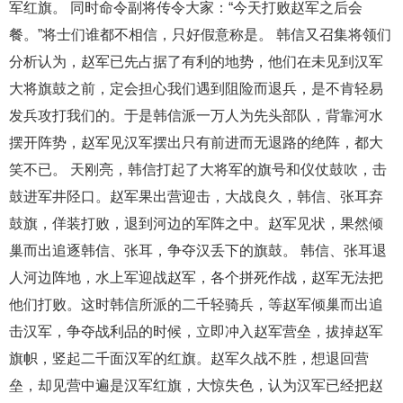
军红旗。 同时命令副将传令大家：“今天打败赵军之后会
餐。”将士们谁都不相信，只好假意称是。 韩信又召集将领们
分析认为，赵军已先占据了有利的地势，他们在未见到汉军
大将旗鼓之前，定会担心我们遇到阻险而退兵，是不肯轻易
发兵攻打我们的。于是韩信派一万人为先头部队，背靠河水
摆开阵势，赵军见汉军摆出只有前进而无退路的绝阵，都大
笑不已。 天刚亮，韩信打起了大将军的旗号和仪仗鼓吹，击
鼓进军井陉口。赵军果出营迎击，大战良久，韩信、张耳弃
鼓旗，佯装打败，退到河边的军阵之中。赵军见状，果然倾
巢而出追逐韩信、张耳，争夺汉丢下的旗鼓。 韩信、张耳退
人河边阵地，水上军迎战赵军，各个拼死作战，赵军无法把
他们打败。这时韩信所派的二千轻骑兵，等赵军倾巢而出追
击汉军，争夺战利品的时候，立即冲入赵军营垒，拔掉赵军
旗帜，竖起二千面汉军的红旗。赵军久战不胜，想退回营
垒，却见营中遍是汉军红旗，大惊失色，认为汉军已经把赵