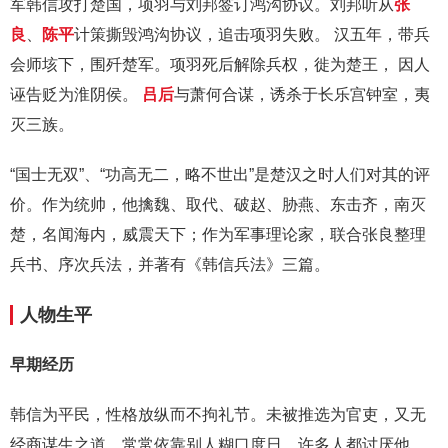
军韩信攻打楚国，项羽与刘邦签订鸿沟协议。刘邦听从
张
良
、
陈平
计策撕毁鸿沟协议，追击项羽失败。 汉五年，带兵
会师垓下，围歼楚军。项羽死后解除兵权，徙为楚王， 因人
诬告贬为淮阴侯。
吕后
与萧何合谋，诱杀于长乐宫钟室，夷
灭三族。
“国士无双”、“功高无二，略不世出”是楚汉之时人们对其的评
价。作为统帅，他擒魏、取代、破赵、胁燕、东击齐，南灭
楚，名闻海内，威震天下；作为军事理论家，联合张良整理
兵书、序次兵法，并著有《韩信兵法》三篇。
人物生平
早期经历
韩信为平民，性格放纵而不拘礼节。未被推选为官吏，又无
经商谋生之道，常常依靠别人糊口度日，许多人都讨厌他。