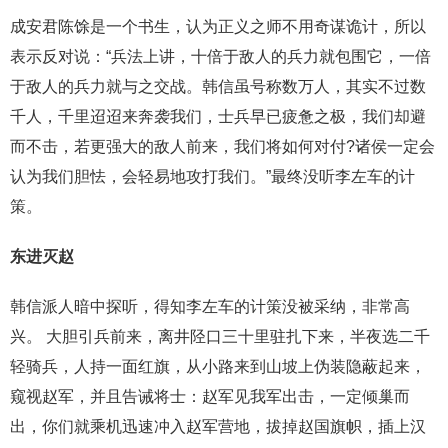
成安君陈馀是一个书生，认为正义之师不用奇谋诡计，所以
表示反对说：“兵法上讲，十倍于敌人的兵力就包围它，一倍
于敌人的兵力就与之交战。韩信虽号称数万人，其实不过数
千人，千里迢迢来奔袭我们，士兵早已疲惫之极，我们却避
而不击，若更强大的敌人前来，我们将如何对付?诸侯一定会
认为我们胆怯，会轻易地攻打我们。”最终没听李左车的计
策。
东进灭赵
韩信派人暗中探听，得知李左车的计策没被采纳，非常高
兴。 大胆引兵前来，离井陉口三十里驻扎下来，半夜选二千
轻骑兵，人持一面红旗，从小路来到山坡上伪装隐蔽起来，
窥视赵军，并且告诫将士：赵军见我军出击，一定倾巢而
出，你们就乘机迅速冲入赵军营地，拔掉赵国旗帜，插上汉