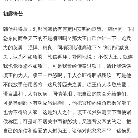
初露锋芒
韩信拜将后，刘邦问韩信有何定国安邦的良策。 韩信问：“同
您东向而争天下的不是项羽吗？那大王自己估计一下，论兵
力的英勇、强悍、精良，同项羽比谁高谁下？ ”刘邦沉默良
久，认为不如项羽。韩信再拜，赞同地说：“不仅大王，就连
我也觉得您不如项王。可是我曾经侍奉过项王，请让我谈谈
项王的为人。项王一声怒喝，千人会吓得胆战腿软，可是他
不能放手任用贤将，这只算匹夫之勇。项王待人恭敬慈爱，
语言温和，人有疾病，同情落泪，把自己的饮食分给他们。
可是等到部下有功应当封爵时，他把官印的棱角都磨光滑了
也舍不得给人家，这是妇人之仁。项王虽然独霸天下而使诸
侯称臣，可是却不居关中而都彭城，又违背义帝的约定，把
自己的亲信和偏爱的人封为王，诸侯对此忿忿不平。诸侯见