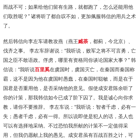
而战不可；如果给他们留有生路，就都跑了，怎么还能用他
们取胜呢？” 诸将听了都自叹不如，更加佩服韩信的用兵之术
了。
然后韩信向李左车请教攻燕（燕王
臧荼
，都蓟，今北京）、
伐齐之事。 李左车辞谢说：“我听说，败军之将不可言勇，亡
国之臣不敢语政。俘虏，哪里有资格同你谈论国家大事？” 韩
信说：“我听说
百里奚
在虞国时，虞国灭亡，在秦国而秦国称
霸，这不是因为他在虞国时愚蠢，在秦国时聪敏，而是在于
国君是否重用他，是否采纳他的意见。假使成安君陈余听了
你的计策，那我韩信如今已成了阶下囚了。我是诚心向你求
教，请你不要推辞。 李左车说：“我听说：智者千虑，必有一
失；愚者千虑，必有一得。所以说即使是犯人的话，圣人也
可以有选择地采纳。不过恐怕我所献的计策不一定值得采
用，但我仍愿献上我的愚见。成安君虽有百战百胜之计，可