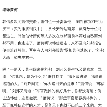
结缘萧何
韩信多次同萧何交谈，萧何也十分赏识他。 刘邦被项羽封为
汉王（实为排挤到汉中），从长安到达南郑，就有数十位将
领逃亡。韩信估计萧何等人多次在刘邦面前举荐过自己而刘
邦不用，也逃走了。萧何听说韩信逃走，来不及向刘邦报告
便去追赶韩信。军中有人向刘邦报告“丞相萧何逃跑了。”刘邦
大怒，如失左右手。
隔了一两天，萧何回来见刘邦，刘邦又是生气又是喜欢，骂
道：“你逃跑，是为什么？” 萧何答道：“我不敢逃跑，我是追
逃跑的人。“ 刘邦问道：”你去追回来的是谁？” 萧何说：“韩信
啊。” 刘邦又骂道：“军官跑掉的有好几十，你都没有追；倒
去追韩信，这是撒谎。” 萧何说：“那些军官是容易得到的，
至于像韩信这样的人才，是普天下也找不出第二个来的。大