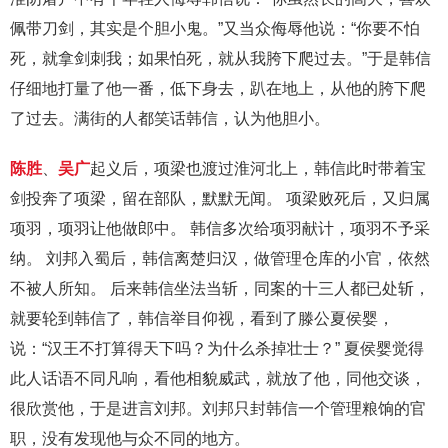
佩带刀剑，其实是个胆小鬼。”又当众侮辱他说：“你要不怕
死，就拿剑刺我；如果怕死，就从我胯下爬过去。”于是韩信
仔细地打量了他一番，低下身去，趴在地上，从他的胯下爬
了过去。满街的人都笑话韩信，认为他胆小。
陈胜
、
吴广
起义后，项梁也渡过淮河北上，韩信此时带着宝
剑投奔了项梁，留在部队，默默无闻。 项梁败死后，又归属
项羽，项羽让他做郎中。 韩信多次给项羽献计，项羽不予采
纳。 刘邦入蜀后，韩信离楚归汉，做管理仓库的小官，依然
不被人所知。 后来韩信坐法当斩，同案的十三人都已处斩，
就要轮到韩信了，韩信举目仰视，看到了滕公夏侯婴，
说：“汉王不打算得天下吗？为什么杀掉壮士？” 夏侯婴觉得
此人话语不同凡响，看他相貌威武，就放了他，同他交谈，
很欣赏他，于是进言刘邦。刘邦只封韩信一个管理粮饷的官
职，没有发现他与众不同的地方。