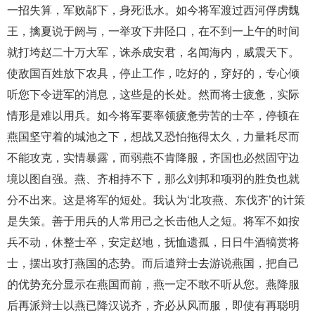
一招失算，军败鄗下，身死泜水。如今将军渡过西河俘虏魏
王，擒夏说于阏与，一举攻下井陉口，在不到一上午的时间
就打垮赵二十万大军，诛杀成安君，名闻海内，威震天下。
使敌国百姓放下农具，停止工作，吃好的，穿好的，专心倾
听您下令进军的消息，这些是的长处。然而将士疲惫，实际
情形是难以用兵。如今将军要率领疲惫劳苦的士卒，停顿在
燕国坚守着的城池之下，想战又恐怕拖得太久，力量耗尽而
不能攻克，实情暴露，而弱燕不肯降服，齐国也必然固守边
境以图自强。燕、齐相持不下，那么刘邦和项羽的胜负也就
分不出来。这是将军的短处。我认为‘北攻燕、东伐齐’的计策
是失策。善于用兵的人常用己之长击他人之短。将军不如按
兵不动，休整士卒，安定赵地，抚恤遗孤，日日牛酒犒赏将
士，摆出攻打燕国的态势。而后遣辩士去游说燕国，把自己
的优势充分显示在燕国而前，燕一定不敢不听从您。燕降服
后再派辩士以燕已降汉说齐，齐必从风而服，即使有再聪明