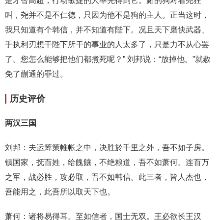
是才智高超，行动敏捷的人率先得到它。跖的狗对着尧狂
叫，尧并不是不仁德，只因为他不是狗的主人。正当这时，
我只知道有个韩信，并不知道有陛下。况且天下磨快武器、
手执利刃想干陛下所干的事业的人太多了，只是力不从心罢
了。您怎么能够把他们都煮死呢？” 刘邦说：“放掉他。”就赦
免了蒯通的罪过。
历史评价
两汉三国
刘邦：夫运筹策帷帐之中，决胜於千里之外，吾不如子房。
镇国家，抚百姓，给餽饟，不绝粮道，吾不如萧何。连百万
之军，战必胜，攻必取，吾不如韩信。此三者，皆人杰也，
吾能用之，此吾所以取天下也。
萧何：诸将易得耳。至如信者，国士无双。王必欲长王汉