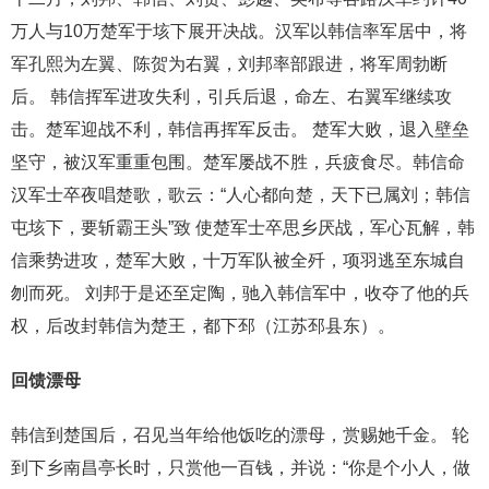
万人与10万楚军于垓下展开决战。汉军以韩信率军居中，将
军孔熙为左翼、陈贺为右翼，刘邦率部跟进，将军周勃断
后。 韩信挥军进攻失利，引兵后退，命左、右翼军继续攻
击。楚军迎战不利，韩信再挥军反击。 楚军大败，退入壁垒
坚守，被汉军重重包围。楚军屡战不胜，兵疲食尽。韩信命
汉军士卒夜唱楚歌，歌云：“人心都向楚，天下已属刘；韩信
屯垓下，要斩霸王头”致 使楚军士卒思乡厌战，军心瓦解，韩
信乘势进攻，楚军大败，十万军队被全歼，项羽逃至东城自
刎而死。 刘邦于是还至定陶，驰入韩信军中，收夺了他的兵
权，后改封韩信为楚王，都下邳（江苏邳县东）。
回馈漂母
韩信到楚国后，召见当年给他饭吃的漂母，赏赐她千金。 轮
到下乡南昌亭长时，只赏他一百钱，并说：“你是个小人，做