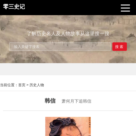
零三史记
了解历史名人及人物故事从这里搜一搜
搜索
当前位置：
首页
>
历史人物
韩信
萧何月下追韩信