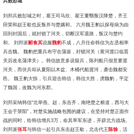
兵败彭城
刘邦兵败彭城之时，塞王司马欣、翟王董翳叛汉降楚，齐王
田荣和赵王歇也反叛并与楚媾和。 六月魏王豹以探母病为由
回到封国后，就封锁了河关，切断汉军退路，叛汉与楚约
和。 刘邦派
郦食其
说服
魏豹
不成，八月任命韩信为左丞相率
兵击魏。 魏豹把重兵布守在蒲坂，封锁河关（黄河渡口临晋
关后改名蒲津关）。韩信故意多设疑兵，陈列船只假意要渡
河关，而伏兵却从夏阳以木盆、木桶代船渡河，袭击魏都安
邑。 魏王豹大惊，引兵迎击韩信，韩信大胜，虏魏豹，平定
了魏国，改魏为河东郡。
刘邦采纳韩信“北举燕、赵，东击齐，南绝楚之粮道，西与大
王会于荥阳”，对楚实施战略包围的建议，在坚持对楚正面作
战的同时，给韩信增兵3万，命其率军东进，开辟北方战场。
刘邦派
张耳
与韩信一起引兵东击赵王歇，北击代王
陈馀
，活