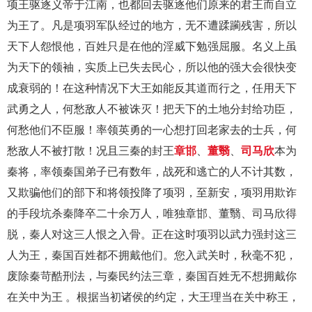
项王驱逐义帝于江南，也都回去驱逐他们原来的君王而自立
为王了。凡是项羽军队经过的地方，无不遭蹂躏残害，所以
天下人怨恨他，百姓只是在他的淫威下勉强屈服。名义上虽
为天下的领袖，实质上已失去民心，所以他的强大会很快变
成衰弱的！在这种情况下大王如能反其道而行之，任用天下
武勇之人，何愁敌人不被诛灭！把天下的土地分封给功臣，
何愁他们不臣服！率领英勇的一心想打回老家去的士兵，何
愁敌人不被打散！况且三秦的封王
章邯
、
董翳
、
司马欣
本为
秦将，率领秦国弟子已有数年，战死和逃亡的人不计其数，
又欺骗他们的部下和将领投降了项羽，至新安，项羽用欺诈
的手段坑杀秦降卒二十余万人，唯独章邯、董翳、司马欣得
脱，秦人对这三人恨之入骨。正在这时项羽以武力强封这三
人为王，秦国百姓都不拥戴他们。您入武关时，秋毫不犯，
废除秦苛酷刑法，与秦民约法三章，秦国百姓无不想拥戴你
在关中为王 。根据当初诸侯的约定，大王理当在关中称王，