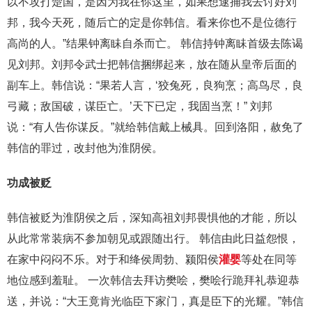
以不攻打楚国，是因为我在你这里，如果想逮捕我去讨好刘
邦，我今天死，随后亡的定是你韩信。看来你也不是位德行
高尚的人。”结果钟离眛自杀而亡。 韩信持钟离眛首级去陈谒
见刘邦。刘邦令武士把韩信捆绑起来，放在随从皇帝后面的
副车上。韩信说：“果若人言，‘狡兔死，良狗烹；高鸟尽，良
弓藏；敌国破，谋臣亡。’天下已定，我固当烹！” 刘邦
说：“有人告你谋反。”就给韩信戴上械具。回到洛阳，赦免了
韩信的罪过，改封他为淮阴侯。
功成被贬
韩信被贬为淮阴侯之后，深知高祖刘邦畏惧他的才能，所以
从此常常装病不参加朝见或跟随出行。 韩信由此日益怨恨，
在家中闷闷不乐。对于和绛侯周勃、颍阳侯
灌婴
等处在同等
地位感到羞耻。 一次韩信去拜访樊哙，樊哙行跪拜礼恭迎恭
送，并说：“大王竟肯光临臣下家门，真是臣下的光耀。”韩信