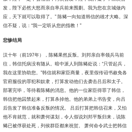
发，陛下必然大怒而亲自率兵前来围剿。我为您在京城做内
应，天下就可以取得了。” 陈豨一向知道韩信的雄才大略。深
信不疑，说：“我一定听从您的指教！”
悲惨结局
汉十年（前197年），陈豨果然反叛。刘邦亲自率领兵马前
往，韩信托病没有随从。暗中派人到陈豨处说：“只管起兵，
我在这里协助您。”韩信就和家臣商量，夜里假传诏书赦免各
官府服役的罪犯和奴隶，打算发动他们去袭击吕后和太子。
部署完毕，等待着陈豨的消息。他的一位家臣得罪了韩信，
韩信把他囚禁起来，打算杀掉他。他的弟弟上书告变，向吕
后告发了韩信准备反叛的情况。 吕后打算把韩信召来，又怕
他不肯就范，就和萧何谋划，令人假说刘邦平叛归来，说陈
豨已被俘获处死，列侯群臣都来祝贺。 萧何命令武士把韩信