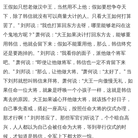
王假如只想老做汉中王，当然用不上他；假如要想争夺天
下，除了韩信就没有可以商量大计的人。只看大王如何打算
罢了。” 刘邦说：“我也打算回东方去呀，哪里能够老闷在这
个鬼地方呢？” 萧何说：“大王如果决计打回东方去，能够重
用韩信，他就会留下来；假如不能重用他，那么，韩信终究
还是要跑掉的。” 刘邦说：“我看你的面子，派他做个将军
吧。” 萧何说：“即使让他做将军，韩信也一定不肯留下来
的。” 刘邦说：“那么，让他做大将。”萧何说：“太好了。” 当
下刘邦就想叫韩信来拜将。萧何说：“大王一向傲慢无礼，如
果任命一位大将，就象是呼唤一个小孩子一样，这就是韩信
离去的原因。大王如果诚心拜他做大将，就该拣个好日子，
自己事先斋戒，搭起一座高坛，按照任命大将的仪式办理，
那才行啊！” 刘邦答应了。那些军官们听说了，个个暗自高
兴，人人都以为自己会被任命为大将，等到举行仪式的时
候，才知道是韩信，全军上下都大吃一惊。