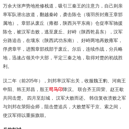
万余大张声势地抢修栈道，吸引三秦王的注意力，自己则亲
率军队潜出故道，翻越秦岭，袭击陈仓（项羽所封雍王章邯
属地）。章邯从废丘（雍都，陕西兴平东南）仓促率军驰援
陈仓，被汉军击败，逃至废丘、好峙（陕西乾县东），汉军
分路追击，在壤东（陕西武功东南）、好峙两地再败雍军，
俘虏章平，进围章邯残部于废丘。尔后，连续作战，分兵略
地，迅速占领关中大部，平定三秦之地，取得对楚的初战胜
利。
汉二年（前205年），刘邦率汉军出关，收服魏王豹、河南王
申阳、韩王郑昌，殷王
司马卬
降汉。 联合齐王田荣、赵王歇
共同击楚。 四月至彭城， 汉军大败而还。 韩信复收溃败之军
与刘邦在荥阳会师，阻击楚追兵，大败楚军于京、索之间，
使汉军得以重振旗鼓。