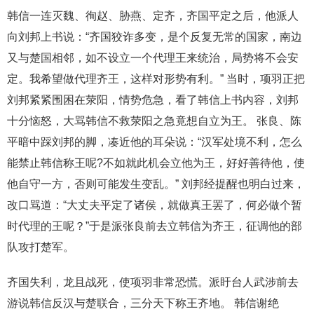
韩信一连灭魏、徇赵、胁燕、定齐，齐国平定之后，他派人
向刘邦上书说：“齐国狡诈多变，是个反复无常的国家，南边
又与楚国相邻，如不设立一个代理王来统治，局势将不会安
定。我希望做代理齐王，这样对形势有利。” 当时，项羽正把
刘邦紧紧围困在荥阳，情势危急，看了韩信上书内容，刘邦
十分恼怒，大骂韩信不救荥阳之急竟想自立为王。 张良、陈
平暗中踩刘邦的脚，凑近他的耳朵说：“汉军处境不利，怎么
能禁止韩信称王呢?不如就此机会立他为王，好好善待他，使
他自守一方，否则可能发生变乱。” 刘邦经提醒也明白过来，
改口骂道：“大丈夫平定了诸侯，就做真王罢了，何必做个暂
时代理的王呢？”于是派张良前去立韩信为齐王，征调他的部
队攻打楚军。
齐国失利，龙且战死，使项羽非常恐慌。派盱台人武涉前去
游说韩信反汉与楚联合，三分天下称王齐地。 韩信谢绝