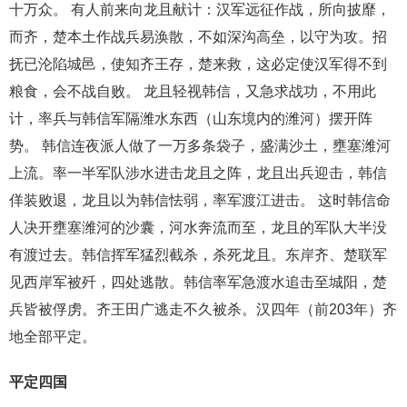
十万众。 有人前来向龙且献计：汉军远征作战，所向披靡，
而齐，楚本土作战兵易涣散，不如深沟高垒，以守为攻。招
抚已沦陷城邑，使知齐王存，楚来救，这必定使汉军得不到
粮食，会不战自败。 龙且轻视韩信，又急求战功，不用此
计，率兵与韩信军隔潍水东西（山东境内的潍河）摆开阵
势。 韩信连夜派人做了一万多条袋子，盛满沙土，壅塞潍河
上流。率一半军队涉水进击龙且之阵，龙且出兵迎击，韩信
佯装败退，龙且以为韩信怯弱，率军渡江进击。 这时韩信命
人决开壅塞潍河的沙囊，河水奔流而至，龙且的军队大半没
有渡过去。韩信挥军猛烈截杀，杀死龙且。东岸齐、楚联军
见西岸军被歼，四处逃散。韩信率军急渡水追击至城阳，楚
兵皆被俘虏。齐王田广逃走不久被杀。汉四年（前203年）齐
地全部平定。
平定四国