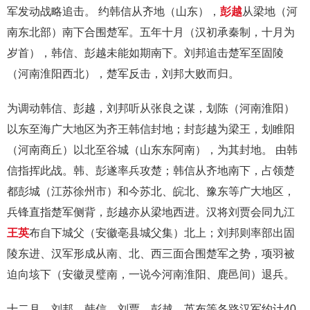
军发动战略追击。 约韩信从齐地（山东），
彭越
从梁地（河
南东北部）南下合围楚军。五年十月（汉初承秦制，十月为
岁首），韩信、彭越未能如期南下。刘邦追击楚军至固陵
（河南淮阳西北），楚军反击，刘邦大败而归。
为调动韩信、彭越，刘邦听从张良之谋，划陈（河南淮阳）
以东至海广大地区为齐王韩信封地；封彭越为梁王，划睢阳
（河南商丘）以北至谷城（山东东阿南），为其封地。 由韩
信指挥此战。韩、彭遂率兵攻楚；韩信从齐地南下，占领楚
都彭城（江苏徐州市）和今苏北、皖北、豫东等广大地区，
兵锋直指楚军侧背，彭越亦从梁地西进。汉将刘贾会同九江
王英
布自下城父（安徽亳县城父集）北上；刘邦则率部出固
陵东进、汉军形成从南、北、西三面合围楚军之势，项羽被
迫向垓下（安徽灵璧南，一说今河南淮阳、鹿邑间）退兵。
十二月，刘邦、韩信、刘贾、彭越、英布等各路汉军约计40