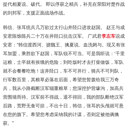
捉代相夏说、破代。 即以俘获之精兵，补充在荥阳对楚作战
的刘邦军，支援正面战场作战。
韩信、张耳统兵几万欲过太行山井陉口进攻赵国。 赵王与成
安君陈馀陈兵二十万在井陉口抗击汉军。 广武君
李左车
说成
安君：“韩信渡西河、掳魏王、擒夏说、血洗阏与。现又有张
耳加盟，乘胜欲下赵国，军队锐不可当。可是我听说：‘千里
运粮，士卒就有挨饿的危险；到吃饭时才去打柴做饭，军队
就不会餐餐吃饱！这井陉口，车不可并行，骑兵不可列队，
行军数百里，其粮草必落在后面，希望您暂拨给我三万奇
兵，我从小路截断汉军辎重粮草；您深挖护营壕沟，加高兵
营围墙而待。汉军前不得战，退不得回，我的部队断绝汉军
后路，荒野无食可掠，不出十日，韩信，张耳的头颅就可悬
在您的旗下。希望您考虑采纳我的计谋，否则定被他俩擒
获。”