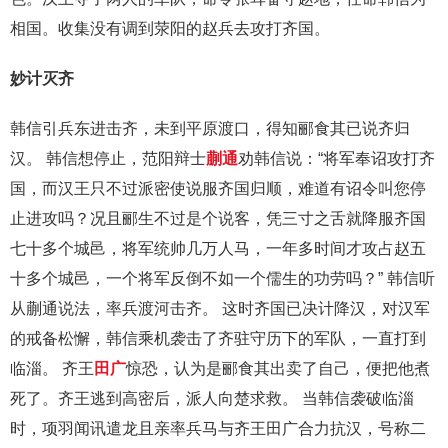
相国。收集没有调到荥阳的赵兵去攻打齐国。
妙计灭齐
韩信引兵东进击齐，未到平原渡口，得知郦食其已说齐归
汉。 韩信想停止，范阳辩士
蒯通
劝韩信说：“将军奉诏攻打齐
国，而汉王只不过派密使说服齐国归顺，难道有诏令叫您停
止进攻吗？况且郦生不过是个说客，凭三寸之舌就降服齐国
七十多个城邑，将军统帅几万人马，一年多时间才攻占赵五
十多个城邑，一个将军反倒不如一个儒生的功劳吗？” 韩信听
从蒯通说法，率兵渡河击齐。 这时齐国已决计降汉，对汉军
的戒备松懈，韩信乘机袭击了齐驻守历下的军队，一直打到
临淄。 齐王
田广
惊恐，认为是郦食其出卖了自己，便把他煮
死了。齐王逃到高密后，派人向楚求救。 当韩信袭破临淄
时，项羽闻讯遣龙且亲率兵马与齐王田广合力抗汉，号称二