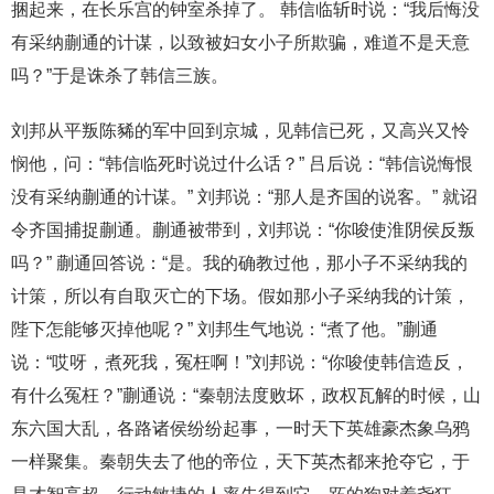
捆起来，在长乐宫的钟室杀掉了。 韩信临斩时说：“我后悔没
有采纳蒯通的计谋，以致被妇女小子所欺骗，难道不是天意
吗？”于是诛杀了韩信三族。
刘邦从平叛陈豨的军中回到京城，见韩信已死，又高兴又怜
悯他，问：“韩信临死时说过什么话？” 吕后说：“韩信说悔恨
没有采纳蒯通的计谋。” 刘邦说：“那人是齐国的说客。” 就诏
令齐国捕捉蒯通。蒯通被带到，刘邦说：“你唆使淮阴侯反叛
吗？” 蒯通回答说：“是。我的确教过他，那小子不采纳我的
计策，所以有自取灭亡的下场。假如那小子采纳我的计策，
陛下怎能够灭掉他呢？” 刘邦生气地说：“煮了他。”蒯通
说：“哎呀，煮死我，冤枉啊！”刘邦说：“你唆使韩信造反，
有什么冤枉？”蒯通说：“秦朝法度败坏，政权瓦解的时候，山
东六国大乱，各路诸侯纷纷起事，一时天下英雄豪杰象乌鸦
一样聚集。秦朝失去了他的帝位，天下英杰都来抢夺它，于