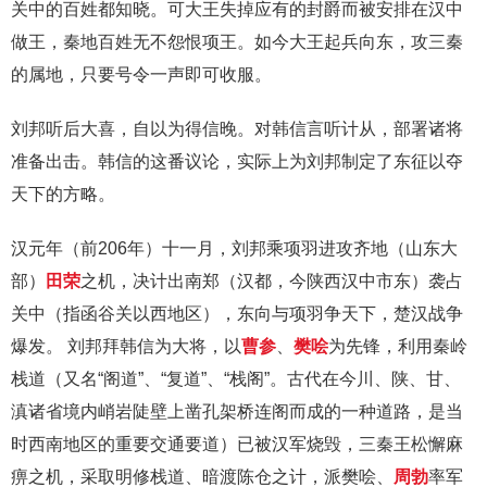
关中的百姓都知晓。可大王失掉应有的封爵而被安排在汉中
做王，秦地百姓无不怨恨项王。如今大王起兵向东，攻三秦
的属地，只要号令一声即可收服。
刘邦听后大喜，自以为得信晚。对韩信言听计从，部署诸将
准备出击。韩信的这番议论，实际上为刘邦制定了东征以夺
天下的方略。
汉元年（前206年）十一月，刘邦乘项羽进攻齐地（山东大
部）
田荣
之机，决计出南郑（汉都，今陕西汉中市东）袭占
关中（指函谷关以西地区），东向与项羽争天下，楚汉战争
爆发。 刘邦拜韩信为大将，以
曹参
、
樊哙
为先锋，利用秦岭
栈道（又名“阁道”、“复道”、“栈阁”。古代在今川、陕、甘、
滇诸省境内峭岩陡壁上凿孔架桥连阁而成的一种道路，是当
时西南地区的重要交通要道）已被汉军烧毁，三秦王松懈麻
痹之机，采取明修栈道、暗渡陈仓之计，派樊哙、
周勃
率军