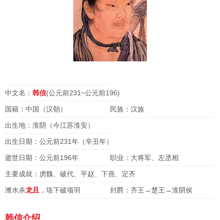
中文名：
韩信
(公元前231~公元前196)
国籍：中国（汉朝）
民族：汉族
出生地：淮阴（今江苏淮安）
出生日期：公元前231年（辛丑年）
逝世日期：公元前196年
职业：大将军、左丞相
主要成就：虏魏、破代、平赵、下燕、定齐
潍水杀
龙且
，垓下破项羽
封爵：齐王→楚王→淮阴侯
韩信介绍