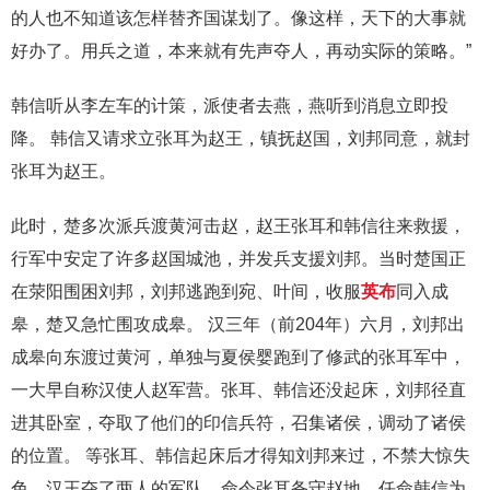
的人也不知道该怎样替齐国谋划了。像这样，天下的大事就
好办了。用兵之道，本来就有先声夺人，再动实际的策略。”
韩信听从李左车的计策，派使者去燕，燕听到消息立即投
降。 韩信又请求立张耳为赵王，镇抚赵国，刘邦同意，就封
张耳为赵王。
此时，楚多次派兵渡黄河击赵，赵王张耳和韩信往来救援，
行军中安定了许多赵国城池，并发兵支援刘邦。当时楚国正
在荥阳围困刘邦，刘邦逃跑到宛、叶间，收服
英布
同入成
皋，楚又急忙围攻成皋。 汉三年（前204年）六月，刘邦出
成皋向东渡过黄河，单独与夏侯婴跑到了修武的张耳军中，
一大早自称汉使人赵军营。张耳、韩信还没起床，刘邦径直
进其卧室，夺取了他们的印信兵符，召集诸侯，调动了诸侯
的位置。 等张耳、韩信起床后才得知刘邦来过，不禁大惊失
色。汉王夺了两人的军队，命令张耳备守赵地，任命韩信为