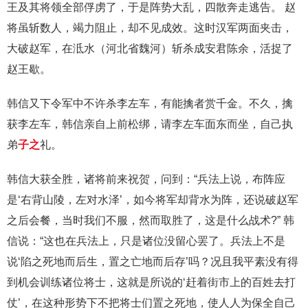
王及其将领全部俘虏了，于是阵势大乱，四散奔走逃告。 赵
将虽斩数人，竭力阻止，却不见成效。这时汉军两面夹击，
大破赵军，在泜水（河北省魏河）斩杀成安君陈余，活捉了
赵王歇。
韩信又下令军中不许杀李左车，有能擒者赏千金。不久，擒
获李左车，韩信亲自上前松绑，请李左车面东而坐，自己执
弟
子之
礼。
韩信大获全胜，诸将前来祝贺，问到：“兵法上说，布阵应
是‘右背山陵，左对水泽’，如今将军却背水为阵，还说破赵军
之后会餐，当时我们不服，然而取胜了，这是什么战术?” 韩
信说：“这也在兵法上，只是诸位没留心罢了。兵法上不是
说‘陷之死地而后生，置之亡地而后存’吗？况且我平素没有得
到机会训练诸位将士，这就是所说的‘赶着街市上的百姓去打
仗’，在这种形势下不把将士们置之死地，使人人为保全自己