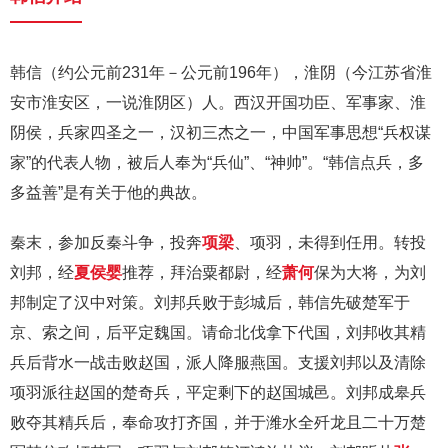
韩信（约公元前231年－公元前196年），淮阴（今江苏省淮
安市淮安区，一说淮阴区）人。西汉开国功臣、军事家、淮
阴侯，兵家四圣之一，汉初三杰之一，中国军事思想“兵权谋
家”的代表人物，被后人奉为“兵仙”、“神帅”。“韩信点兵，多
多益善”是有关于他的典故。
秦末，参加反秦斗争，投奔
项梁
、项羽，未得到任用。转投
刘邦，经
夏侯婴
推荐，拜治粟都尉，经
萧何
保为大将，为刘
邦制定了汉中对策。刘邦兵败于彭城后，韩信先破楚军于
京、索之间，后平定魏国。请命北伐拿下代国，刘邦收其精
兵后背水一战击败赵国，派人降服燕国。支援刘邦以及清除
项羽派往赵国的楚奇兵，平定剩下的赵国城邑。刘邦成皋兵
败夺其精兵后，奉命攻打齐国，并于潍水全歼龙且二十万楚