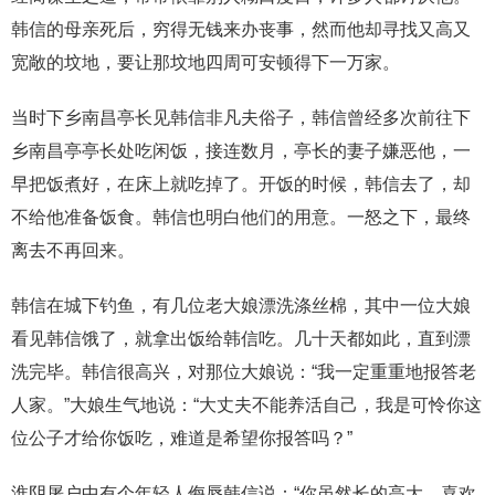
韩信的母亲死后，穷得无钱来办丧事，然而他却寻找又高又
宽敞的坟地，要让那坟地四周可安顿得下一万家。
当时下乡南昌亭长见韩信非凡夫俗子，韩信曾经多次前往下
乡南昌亭亭长处吃闲饭，接连数月，亭长的妻子嫌恶他，一
早把饭煮好，在床上就吃掉了。开饭的时候，韩信去了，却
不给他准备饭食。韩信也明白他们的用意。一怒之下，最终
离去不再回来。
韩信在城下钓鱼，有几位老大娘漂洗涤丝棉，其中一位大娘
看见韩信饿了，就拿出饭给韩信吃。几十天都如此，直到漂
洗完毕。韩信很高兴，对那位大娘说：“我一定重重地报答老
人家。”大娘生气地说：“大丈夫不能养活自己，我是可怜你这
位公子才给你饭吃，难道是希望你报答吗？”
淮阴屠户中有个年轻人侮辱韩信说：“你虽然长的高大，喜欢