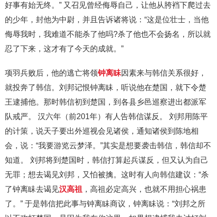
好事有始无终。” 又召见曾经侮辱自己，让他从胯裆下爬过去
的少年，封他为中尉，并且告诉诸将说：“这是位壮士，当他
侮辱我时，我难道不能杀了他吗?杀了他也不会扬名，所以就
忍了下来，这才有了今天的成就。”
项羽兵败后，他的逃亡将领
钟离眛
因素来与韩信关系很好，
就投奔了韩信。刘邦记恨钟离眛，听说他在楚国，就下令楚
王逮捕他。那时韩信初到楚国，到各县乡邑巡察进出都派军
队戒严。 汉六年（前201年）有人告韩信谋反。 刘邦用陈平
的计策，说天子要出外巡视会见诸侯，通知诸侯到陈地相
会，说：“我要游览云梦泽。”其实是想要袭击韩信，韩信却不
知道。 刘邦将到楚国时，韩信打算起兵谋反，但又认为自己
无罪；想去谒见刘邦，又怕被擒。这时有人向韩信建议：“杀
了钟离眛去谒见
汉高祖
，高祖必定高兴，也就不用担心祸患
了。” 于是韩信把此事与钟离眛商议，钟离眛说：“刘邦之所