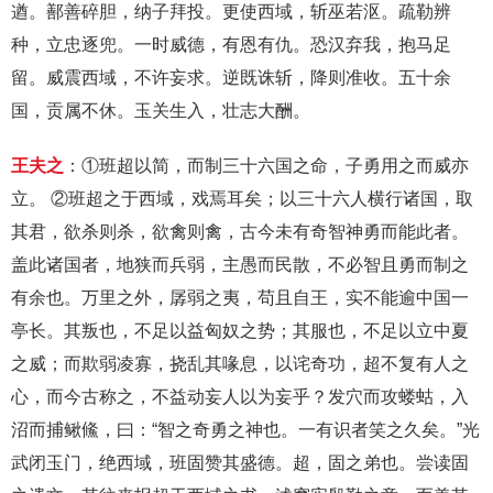
遒。鄯善碎胆，纳子拜投。更使西域，斩巫若沤。疏勒辨
种，立忠逐兜。一时威德，有恩有仇。恐汉弃我，抱马足
留。威震西域，不许妄求。逆既诛斩，降则准收。五十余
国，贡属不休。玉关生入，壮志大酬。
王夫之
：①班超以简，而制三十六国之命，子勇用之而威亦
立。 ②班超之于西域，戏焉耳矣；以三十六人横行诸国，取
其君，欲杀则杀，欲禽则禽，古今未有奇智神勇而能此者。
盖此诸国者，地狭而兵弱，主愚而民散，不必智且勇而制之
有余也。万里之外，孱弱之夷，苟且自王，实不能逾中国一
亭长。其叛也，不足以益匈奴之势；其服也，不足以立中夏
之威；而欺弱凌寡，挠乱其喙息，以诧奇功，超不复有人之
心，而今古称之，不益动妄人以为妄乎？发穴而攻蝼蛄，入
沼而捕鳅鯈，曰：“智之奇勇之神也。一有识者笑之久矣。”光
武闭玉门，绝西域，班固赞其盛德。超，固之弟也。尝读固