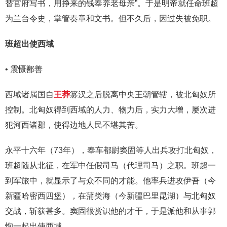
替官府写书，用挣来的钱奉养老母亲”。于是明帝就任命班超
为兰台令史，掌管奏章和文书。但不久后，因过失被免职。
班超出使西域
• 震慑鄯善
西域诸属国自
王莽
篡汉之后脱离中央王朝管辖，被北匈奴所
控制。北匈奴得到西域的人力、物力后，实力大增，屡次进
犯河西诸郡，使得边地人民不堪其苦。
永平十六年（73年），奉车都尉窦固等人出兵攻打北匈奴，
班超随从北征，在军中任假司马（代理司马）之职。班超一
到军旅中，就显示了与众不同的才能。他率兵进攻伊吾（今
新疆哈密西四堡），在蒲类海（今新疆巴里昆湖）与北匈奴
交战，斩获甚多。窦固很赏识他的才干，于是派他和从事郭
恂一起出使西域。