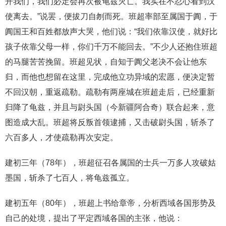
开我们，我们必定会再次被龟兹灭亡。我实在不忍心看到汉
使离去。”说罢，便拔刀自刎而死。班超率部至属国于阗，于
阗国王和百姓都放声大哭，他们说：“我们依靠汉使，就好比
孩子依靠父母一样，你们千万不能回去。”不少人还抱住班超
的马腿苦苦挽留。班超见状，自知于阗父老决不会让他东
归，而他也想留在这里，完成他立功异域的宏愿，便决定暂
不回汉朝，重返疏勒。疏勒有两座城在班超走后，已经重新
归降了龟兹，并且与尉头国（今新疆阿合奇）联合起来，意
图造成大乱。班超将反叛首领逮捕，又击破尉头国，斩杀了
六百多人，才使疏勒再次安定。
建初三年（78年），班超征召各属国的士兵一万多人攻破姑
墨国，斩杀了七百人，将龟兹孤立。
建初五年（80年），班超上书给章帝，分析西域各国形势及
自己的处境，提出了平定西域各国的主张，他说：