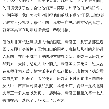
的。这个人的权力比国王还要重。现在我们还没有进入他们
的国境便杀了他，会让他们产生怀疑，如果他们加强防备，
守住险要，我们怎么能够到得他们的城下呢？”于是班超送给
北鞬支不少礼物，放他回国。焉耆王广见北鞬支安然无恙，
就亲率高官在尉犁迎接班超，奉献礼物。
但他并非真想让班超进入他的国境。焉耆王一从班超那里返
回，立即下令拆掉了国境山口的围桥，班超却从别的道路进
入其国，在距王城二十里的地方驻扎部队。焉耆王见班超突
然到来，大惊，想逃入山中顽抗。焉耆国左侯元孟，过去曾
在京师作为人质，悄悄派使者向班超报信。班超为了稳定焉
耆国贵族，斩杀了元孟的使者。班超定下时间宴请三国国王
及大臣，声言届时将厚加赏赐。焉耆王广、尉犁王泛及北鞬
支等三十多人信以为真，一起到会。焉耆国相腹久等十七人
害怕被杀，逃跑了，危须王也没有来。