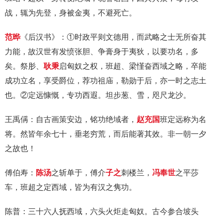
战，辄为先登，身被金夷，不避死亡。
范晔
《后汉书》：①时政平则文德用，而武略之士无所奋其
力能，故汉世有发愤张胆、争膏身于夷狄，以要功名，多
矣。祭肜、
耿秉
启匈奴之权，班超、梁慬奋西域之略，卒能
成功立名，享受爵位，荐功祖庙，勒勋于后，亦一时之志土
也。②定远慷慨，专功西遐。坦步葱、雪，咫尺龙沙。
王禹偁：自古画策安边，铭功绝域者，
赵充国
班定远称为名
将。然皆年余七十，垂老穷荒，而后能著其效。非一朝一夕
之故也！
傅伯寿：
陈汤
之斩单于，傅介
子之
刺楼兰，
冯奉世
之平莎
车，班超之定西域，皆为有汉之隽功。
陈普：三十六人抚西域，六头火炬走匈奴。古今参合坡头