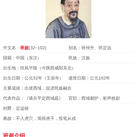
中文名：
班超
(32~102)
别名：班仲升、班定远
国籍：中国（东汉）
民族：汉族
出生地：扶风平陵（今陕西咸阳东北）
出生日期：公元32年（壬辰年）
逝世日期：公元102年
主要成就：出使西域，促进民族融合
代表作品：《请兵平定西域疏》
官职：西域都护，射声校尉
封爵：定远侯
典故：不入虎穴，焉得虎子，投笔从戎
班超介绍