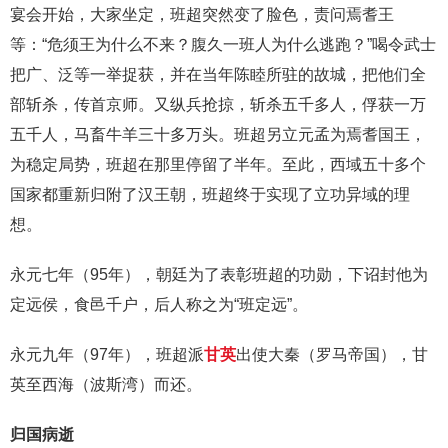
宴会开始，大家坐定，班超突然变了脸色，责问焉耆王
等：“危须王为什么不来？腹久一班人为什么逃跑？”喝令武士
把广、泛等一举捉获，并在当年陈睦所驻的故城，把他们全
部斩杀，传首京师。又纵兵抢掠，斩杀五千多人，俘获一万
五千人，马畜牛羊三十多万头。班超另立元孟为焉耆国王，
为稳定局势，班超在那里停留了半年。至此，西域五十多个
国家都重新归附了汉王朝，班超终于实现了立功异域的理
想。
永元七年（95年），朝廷为了表彰班超的功勋，下诏封他为
定远侯，食邑千户，后人称之为“班定远”。
永元九年（97年），班超派
甘英
出使大秦（罗马帝国），甘
英至西海（波斯湾）而还。
归国病逝