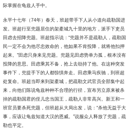
际掌握在龟兹人手中。
永平十七年（74年）春天，班超带手下人从小道向疏勒国进
发。班超行至兜题居住的架橐城九十里的地方，派手下吏员
田虑去招降兜题。班超指示说：“兜题并不是疏勒人，疏勒国
民一定不会为他尽忠效命的，他如果不肯投降，就将他扣押
起来。”田虑只身来见兜题。兜题见田虑势单力孤，根本没有
投降的意思。田虑乘其不备，抢上去劫持了他。在这种突发
事件下，兜提手下的人都惊惧奔走。田虑乘马疾驰，到班超
处复命。班超当即来到架橐城，把疏勒文武官员全部集中起
来，向他们陈说龟兹种种不合理的行径，宣布另立原来被杀
掉的疏勒国君的侄儿忠当国王，疏勒人非常高兴。新王和一
班官员要杀死兜题，但班超从大局出发，说：“杀他无益于大
事，应该让龟兹知道大汉的恩威。”说服众人释放了兜题，疏
勒也平定。