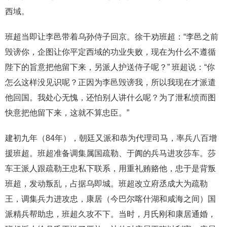
西域。
班超当即让李邑带着乌孙侍子回京。徐干劝班超：“李邑之前
毁谤你，企图让你平定西域的功业失败，现在为什么不遵循
陛下的旨意把他留下来，另派人护送侍子呢？” 班超说：“你
怎么这样没见识呢？正因为李邑毁谤我，所以我现在才派遣
他回国。我处心无愧，还怕别人讲什么呢？为了泄私愤而图
快意把他留下来，这就不算忠臣。”
建初九年（84年），朝廷又派和恭为代理司马，率兵八百增
援班超。班超准备调集属国疏勒、于阗的兵马进攻莎车。莎
车王派人跟疏勒王忠私下联系，用重礼贿赂他，忠于是背叛
班超，发动叛乱，占据乌即城。班超改立府丞成大为疏勒
王，调集兵力进攻忠，康居（今巴尔喀什湖和咸海之间）国
派精兵帮助忠，班超久攻不下。当时，月氏刚和康居通婚，