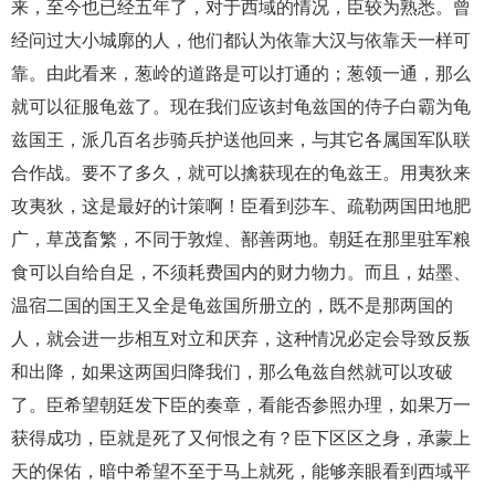
来，至今也已经五年了，对于西域的情况，臣较为熟悉。曾
经问过大小城廓的人，他们都认为依靠大汉与依靠天一样可
靠。由此看来，葱岭的道路是可以打通的；葱领一通，那么
就可以征服龟兹了。现在我们应该封龟兹国的侍子白霸为龟
兹国王，派几百名步骑兵护送他回来，与其它各属国军队联
合作战。要不了多久，就可以擒获现在的龟兹王。用夷狄来
攻夷狄，这是最好的计策啊！臣看到莎车、疏勒两国田地肥
广，草茂畜繁，不同于敦煌、鄯善两地。朝廷在那里驻军粮
食可以自给自足，不须耗费国内的财力物力。而且，姑墨、
温宿二国的国王又全是龟兹国所册立的，既不是那两国的
人，就会进一步相互对立和厌弃，这种情况必定会导致反叛
和出降，如果这两国归降我们，那么龟兹自然就可以攻破
了。臣希望朝廷发下臣的奏章，看能否参照办理，如果万一
获得成功，臣就是死了又何恨之有？臣下区区之身，承蒙上
天的保佑，暗中希望不至于马上就死，能够亲眼看到西域平