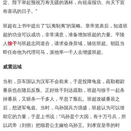
定、陛下举起预祝万寿无疆的酒杯，向祖庙报功、向天下宣
布喜讯的日子。”
班超在上书中提出了“以夷制夷”的策略。章帝览表后，知道班
超的功业可以成功，非常满意，准备增加班超的力量。平陵
人
徐干
与班超志同道合，请求奋身异域，辅佐班超。朝廷当
即任命他为代理司马，派他率一千人去增援班超。
威震远域
当初，莎车国认为汉军不会前来，于是投降龟兹，疏勒都尉
番辰也在随后反叛。正好徐干到达疏勒，班超与徐干一起杀
掉番辰，又斩杀一千多人，平息了叛乱。班超攻破番辰之
后，想进军龟兹。当时，乌孙国兵力强盛，班超认为可以借
助它的力量，于是上书说：“乌孙是个大国，有十万弓兵，所
以武帝（刘彻）把细君公主嫁给乌孙王。到孝宣皇帝的时