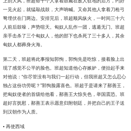
上刮大风，班超命十个人拿着鼓藏在敌人驻地的后方，约好
一见火起，就猛敲战鼓，大声呐喊。又命其他人拿着刀枪弓
弩埋伏在门两边。安排完后，班超顺风纵火，一时间三十六
人前后鼓噪，声势喧天。匈奴人乱作一团，逃遁无门。班超
亲手击杀了三个匈奴人，他的部下也杀死了三十多人，其余
匈奴人都葬身火海。
第二天，班超将此事报知郭恂，郭恂先是吃惊，接着脸上出
现了感觉不公平的脸色。班超知道他心存嫉妒，便抬起手来
对他说：“你尽管没有与我们一起行动，但我班超又怎么忍心
独占这份功劳呢？”郭恂脸露喜色。班超于是请来了鄯善王，
把匈奴使者的首级给他看，鄯善王大惊失色，举国震恐。班
超好言抚慰，鄯善王表示愿意归附朝廷，并把自己的王子送
到汉朝作为人质。
• 再使西域