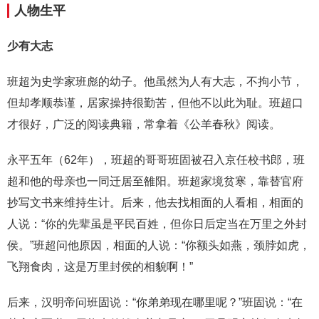
人物生平
少有大志
班超为史学家班彪的幼子。他虽然为人有大志，不拘小节，
但却孝顺恭谨，居家操持很勤苦，但他不以此为耻。班超口
才很好，广泛的阅读典籍，常拿着《公羊春秋》阅读。
永平五年（62年），班超的哥哥班固被召入京任校书郎，班
超和他的母亲也一同迁居至雒阳。班超家境贫寒，靠替官府
抄写文书来维持生计。后来，他去找相面的人看相，相面的
人说：“你的先辈虽是平民百姓，但你日后定当在万里之外封
侯。”班超问他原因，相面的人说：“你额头如燕，颈脖如虎，
飞翔食肉，这是万里封侯的相貌啊！”
后来，汉明帝问班固说：“你弟弟现在哪里呢？”班固说：“在