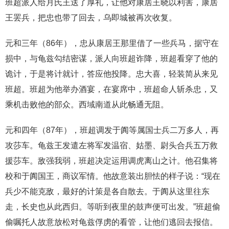
班超派人给月氏王送了厚礼，让他对康居王晓以利害，康居
王罢兵，把忠也带了回去，乌即城被再次收复。
元和三年（86年），忠从康居王那里借了一些兵马，据守在
损中，与龟兹勾结密谋，派人向班超诈降，班超看穿了他的
诡计，于是将计就计，答应他投降。忠大喜，轻装简从来见
班超。班超为他举办酒宴，在宴席中，班超命人斩杀忠，又
乘机击败他的部众。西域南道从此畅通无阻。
元和四年（87年），班超调发于阗等属国士兵二万多人，再
攻莎车。龟兹王发遣左将军发温宿、姑墨、尉头合兵五万救
援莎车。敌强我弱，班超决定运用调虎离山之计。他召集将
校和于阗国王，商议军情。他故意装出胆怯的样子说：“现在
兵少不能克敌，最好的计策是各自散去。于阗从这里往东
走，长史也从此西归。等听到夜里的鼓声便可出发。”班超偷
偷嘱托人故意放松对龟兹俘虏的看管，让他们逃回去报信。