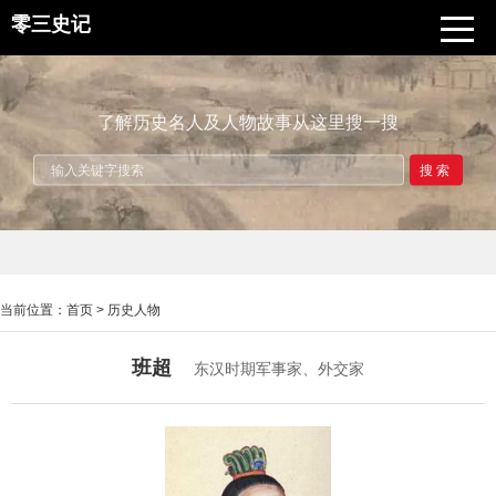
零三史记
了解历史名人及人物故事从这里搜一搜
搜索
当前位置：
首页
>
历史人物
班超
东汉时期军事家、外交家