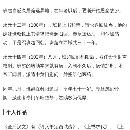
班超自感久居偏远异地，在年老以后，逐渐开始思念故乡。
永元十二年（100年），班超上书和帝，请求返回故乡，他的
妹妹班昭也上书请求把班超召回。奏章送达后，和帝被感
动，于是召班超回朝。班超在西域共三十一年。
永元十四年（102年）八月，班超回到雒阳后，被任命为射声
校尉。班超的胸肋本来就有病，入朝不久后，病情加剧。和
帝听闻后，派遣中黄门慰问，并赐给他医药。
同年九月，班超在雒阳逝世，享年七十一岁。朝廷感到怜
悯，派使者专门吊唁致祭，赏赐极为优厚。
个人作品
《全后汉文》有《请兵平定西域疏》、《上书求代》、《上