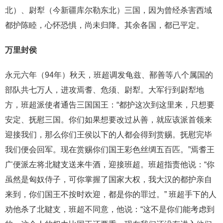
北）、尉犁（今新疆库尔勒东北）三国，因为曾经杀害西域
都护陈睦，心怀恐惧，尚未归降。其余各国，都已平定。
万里封侯
永元六年（94年）秋天，班超调发龟兹、鄯善等八个属国的
部队共七万人，进攻焉耆、危须、尉犁。大军行到尉犁地
方，班超派使者通告三国国王：“都护这次到这里来，只想要
安定、抚慰三国。你们如果想要改过从善，就应该派首领来
迎接我们，那么你们王侯以下的人都会得到赏赐。抚慰完毕
我们便会回军。现在赏赐你们国王彩色丝绸五百匹。”焉耆王
广便派左将北鞬支送来牛酒，迎接班超。班超指责他说：“你
虽然是匈奴侍子，可你掌握了国家大权，我大汉的都护亲自
来到，你们国王不按时欢迎，都是你的罪过。” 班超手下的人
劝他杀了北鞬支，班超不同意，他说：“这不是你们能考虑到