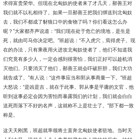
求得富贵荣华。但现在北匈奴的使者来了才几天，鄯善王对
我们就不以礼相待了。如果一旦鄯善王把我们绑送到北匈奴
去，我们不都成了豺狼口中的食物了吗？你们看这怎么办
呢？”大家都齐声说道：“我们现在处于危亡的境地，是生是
死，就由司马你决定吧。”班超说：“不入虎穴，焉得虎子。现
在的办法，只有乘夜用火进攻北匈奴使者了，他们不知道我
们究竟有多少人，一定会感到很害怕，我们正好可以趁机消
灭他们。只要消灭了他们，鄯善王就会吓破肝胆，我们大功
就告成了。”有人说：“这件事应当和郭从事商量一下。”班超
大怒说：“是凶是吉，就在于此事。郭从事是平庸的文官，他
听到这事必定会因为害怕而暴露我们的计划，我们就会白白
送死而落下不好的名声，这就称不上是壮士了。”部下都一致
称是。
这天天刚黑，班超就率领将士直奔北匈奴使者驻地。当时天