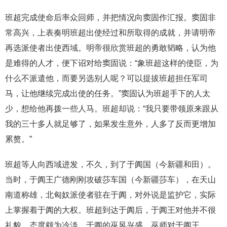
班超完成使命后率众回师，并把情况向窦固作汇报。窦固非
常高兴，上表奏明班超出使经过和所取得的成就，并请明帝
再选派使者出使西域。明帝很欣赏班超的勇敢韬略，认为他
是难得的人才，便下诏对给窦固说：“象班超这样的使臣，为
什么不派遣他，而要另选别人呢？可以提拔班超担任军司
马，让他继续完成出使的任务。”窦固认为班超手下的人太
少，想给他再拨一些人马。班超却说：“我只要带领原来跟从
我的三十多人就足够了，如果发生意外，人多了反而更增加
累赘。”
班超等人向西域进发，不久，到了于阗国（今新疆和田）。
当时，于阗王广德刚刚攻破莎车国（今新疆莎车），在天山
南道称雄，北匈奴派使者驻在于阗，对外说是监护它，实际
上掌握着于阗的大权。班超到达于阗后，于阗王对他并不很
礼貌，态度颇为冷淡。于阗的巫风兴盛，巫师对于阗王