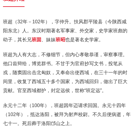
班超（32年－102年），字仲升。扶风郡平陵县（今陕西咸
阳东北）人。东汉时期著名军事家、外交家，史学家班彪的
幼子，其长兄
班固
、妹妹
班昭
也是著名史学家。
班超为人有大志，不修细节，但内心孝敬恭谨，审察事理。
他口齿辩给，博览群书。不甘于为官府抄写文书，投笔从
戎，随窦固出击北匈奴，又奉命出使西域，在三十一年的时
间里，收复了西域五十多个国家，为西域回归，做出了巨大
贡献。官至西域都护，封定远侯，世称“班定远”。
永元十二年（100年），班超因年迈请求回国。永元十四年
（102年），抵达洛阳，被拜为射声校尉。不久后便病逝，年
七十一。死后葬于洛阳邙山之上。