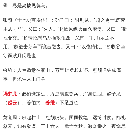
骨，尽是离披见鹘乌。
张预《十七史百将传》：孙子曰：“过则从。”超之吏士谓“死
生从司马”。又曰：“火人。”超因风纵火而杀虏使。又曰：“衢
地合交。”超请招慰乌孙而攻龟兹。又曰：“用而示之不
用。”超欲击莎车而诡言散去。又曰：“以饱待饥。”超收谷坚
守而败月氏是也。
徐钧：人生适意在家山，万里封侯老未还。燕颔虎头成底
事，但求生入玉门关。
冯梦龙
：必如班定远，方是满腹皆兵，浑身是胆。赵子龙
（
赵云
）、姜伯约（
姜维
）不足道也。
黄道周：班超壮士，燕颔虎头。困而投笔，远博封侯。鄯礼
忽衰，知有敌谋。三十六人，危亡之秋。激众举火，夜烧尽