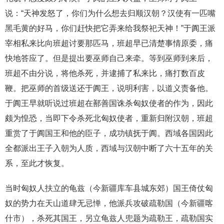
说：“天神发怒了，你们为什么想去归顺汉朝？汉使有一匹嘴
黑毛黄的好马，你们赶快把它弄来给我祭祀天神！”于阗王派
宰相私来比向班超讨要那匹马，班超早已清楚事情原委，痛
快地答应了。但是提出要巫师自己来牵。等到巫师到来后，
班超不由分说，将他杀死，并逮捕了私来比，痛打数百皮
鞭。把巫师的首级送还于阗王，说明利害，以道义责备他。
于阗王早就听说过班超在鄯善国诛杀匈奴使者的作为，因此
颇为惶恐，当即下令杀死北匈奴使者，重新归附汉朝，班超
重赏了于阗国王和他的臣子，成功镇抚于阗。西域各国因此
全都派出王子入朝为人质，西域与汉朝中断了六十五年的关
系，至此才恢复。
当时匈奴人扶立的龟兹（今新疆库车县城东郊）国王倚仗匈
奴的势力在天山道肆无忌惮，他派兵攻破疏勒国（今新疆喀
什市），杀死其国王，另立龟兹人兜题为疏勒王，疏勒国实