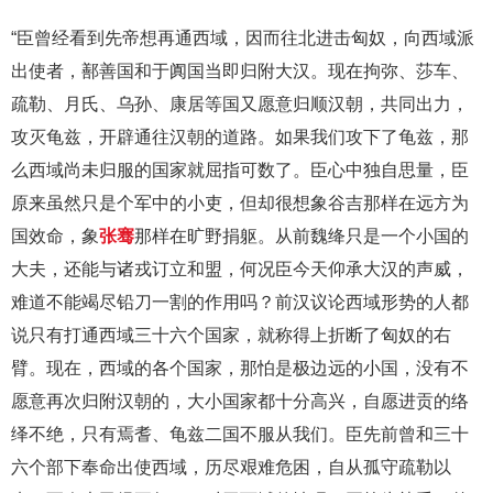
“臣曾经看到先帝想再通西域，因而往北进击匈奴，向西域派
出使者，鄯善国和于阗国当即归附大汉。现在拘弥、莎车、
疏勒、月氏、乌孙、康居等国又愿意归顺汉朝，共同出力，
攻灭龟兹，开辟通往汉朝的道路。如果我们攻下了龟兹，那
么西域尚未归服的国家就屈指可数了。臣心中独自思量，臣
原来虽然只是个军中的小吏，但却很想象谷吉那样在远方为
国效命，象
张骞
那样在旷野捐躯。从前魏绛只是一个小国的
大夫，还能与诸戎订立和盟，何况臣今天仰承大汉的声威，
难道不能竭尽铅刀一割的作用吗？前汉议论西域形势的人都
说只有打通西域三十六个国家，就称得上折断了匈奴的右
臂。现在，西域的各个国家，那怕是极边远的小国，没有不
愿意再次归附汉朝的，大小国家都十分高兴，自愿进贡的络
绎不绝，只有焉耆、龟兹二国不服从我们。臣先前曾和三十
六个部下奉命出使西域，历尽艰难危困，自从孤守疏勒以