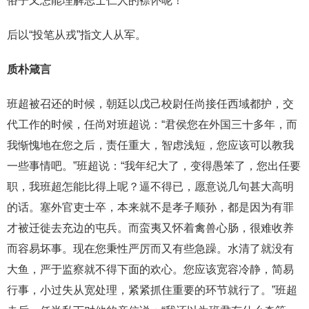
俗子又怎能理解志士仁人的襟怀呢！”
后以“投笔从戎”指文人从军。
质朴箴言
班超被召还的时候，朝廷以戊己校尉任尚接任西域都护，交
代工作的时候，任尚对班超说：“君侯您在外国三十多年，而
我惭愧地在您之后，责任重大，智虑浅短，您应该可以教我
一些事情吧。”班超说：“我年纪大了，变得愚笨了，您出任要
职，我班超怎能比得上呢？逼不得已，愿意说几句甚大高明
的话。塞外官吏士卒，本来就不是孝子顺孙，都是因为有罪
才被迁徙去充边的屯兵。而蛮夷又怀着禽兽心肠，很难收养
而容易坏事。现在您秉性严厉而又有些急躁。水清了就没有
大鱼，严于监察就不得下面的欢心。您应该宽容冷静，简易
行事，小过失从宽处理，紧紧抓住重要的环节就行了。”班超