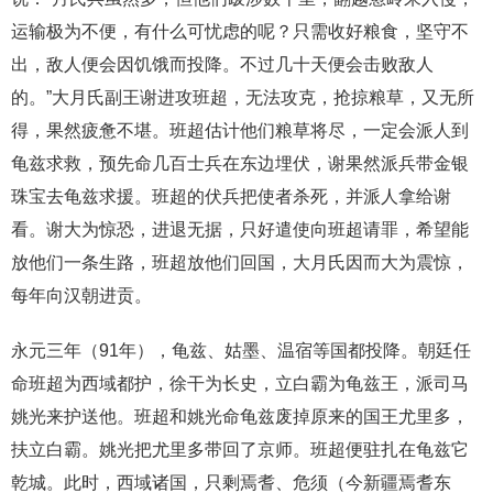
运输极为不便，有什么可忧虑的呢？只需收好粮食，坚守不
出，敌人便会因饥饿而投降。不过几十天便会击败敌人
的。”大月氏副王谢进攻班超，无法攻克，抢掠粮草，又无所
得，果然疲惫不堪。班超估计他们粮草将尽，一定会派人到
龟兹求救，预先命几百士兵在东边埋伏，谢果然派兵带金银
珠宝去龟兹求援。班超的伏兵把使者杀死，并派人拿给谢
看。谢大为惊恐，进退无据，只好遣使向班超请罪，希望能
放他们一条生路，班超放他们回国，大月氏因而大为震惊，
每年向汉朝进贡。
永元三年（91年），龟兹、姑墨、温宿等国都投降。朝廷任
命班超为西域都护，徐干为长史，立白霸为龟兹王，派司马
姚光来护送他。班超和姚光命龟兹废掉原来的国王尤里多，
扶立白霸。姚光把尤里多带回了京师。班超便驻扎在龟兹它
乾城。此时，西域诸国，只剩焉耆、危须（今新疆焉耆东