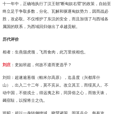
十一年中，正确地执行了汉王朝“断匈奴右臂”的政策，自始至
终立足于争取多数，分化、瓦解和驱逐匈奴势力，因而战必
胜，攻必取。不仅维护了东汉的安全，而且加强了与西域各
属国的联系，为西域回归做出了卓越贡献。
历代评价
相者：生燕颔虎颈，飞而食肉，此万里侯相也。
刘庄
：吏如班超，何故不遣而更选乎？
刘炟：超遂逾葱领（帕米尔高原），迄县度（兴都库什
山），出入二十二年，莫不宾从。改立其王，而绥其人。不
动中国，不烦戎士，得远夷之和，同异俗之心，而致天诛，
蠲宿耻，以报将士之仇。
班昭：超以一身转侧绝域，晓譬诸国，因其兵众，每有攻