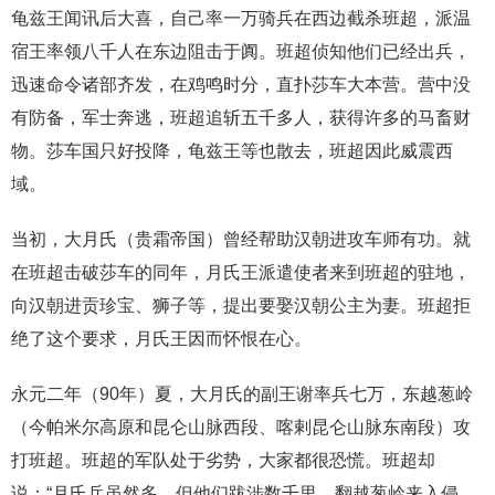
龟兹王闻讯后大喜，自己率一万骑兵在西边截杀班超，派温
宿王率领八千人在东边阻击于阗。班超侦知他们已经出兵，
迅速命令诸部齐发，在鸡鸣时分，直扑莎车大本营。营中没
有防备，军士奔逃，班超追斩五千多人，获得许多的马畜财
物。莎车国只好投降，龟兹王等也散去，班超因此威震西
域。
当初，大月氏（贵霜帝国）曾经帮助汉朝进攻车师有功。就
在班超击破莎车的同年，月氏王派遣使者来到班超的驻地，
向汉朝进贡珍宝、狮子等，提出要娶汉朝公主为妻。班超拒
绝了这个要求，月氏王因而怀恨在心。
永元二年（90年）夏，大月氏的副王谢率兵七万，东越葱岭
（今帕米尔高原和昆仑山脉西段、喀剌昆仑山脉东南段）攻
打班超。班超的军队处于劣势，大家都很恐慌。班超却
说：“月氏兵虽然多，但他们跋涉数千里，翻越葱岭来入侵，