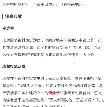
言宜招慰乌孙》、《敕吏田虑》、《答任尚书》。
轶事典故
定远侯
班超因功被封为定远侯，他的封地在今陕西汉中镇巴县，该
县在清朝以前隶属于西乡县时曾设“定远厅”即源于此。 而定
远侯后亦喻称驻守或出使西北边疆地区的使者﹑大臣等。
班超投笔从戎
班超在为官府抄写文书时，每日伏案挥毫，常停下来扔下笔
叹息说：“我身为大丈夫，尽管没有什么突出的计谋才略，总
应该学学在国外建功立业的
傅介子
和张骞来封侯晋爵，怎么
能够老是干这笔墨营生呢？”旁人都嘲笑他，班超却说：“凡夫