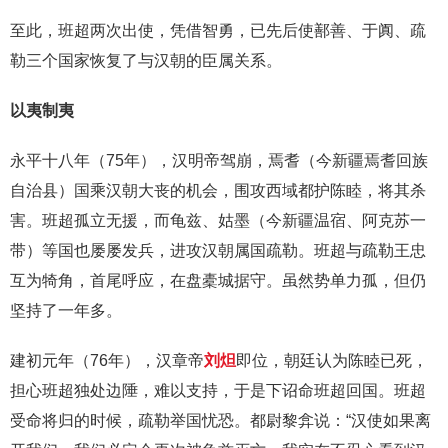
至此，班超两次出使，凭借智勇，已先后使鄯善、于阗、疏
勒三个国家恢复了与汉朝的臣属关系。
以夷制夷
永平十八年（75年），汉明帝驾崩，焉耆（今新疆焉耆回族
自治县）国乘汉朝大丧的机会，围攻西域都护陈睦，将其杀
害。班超孤立无援，而龟兹、姑墨（今新疆温宿、阿克苏一
带）等国也屡屡发兵，进攻汉朝属国疏勒。班超与疏勒王忠
互为犄角，首尾呼应，在盘橐城据守。虽然势单力孤，但仍
坚持了一年多。
建初元年（76年），汉章帝
刘炟
即位，朝廷认为陈睦已死，
担心班超独处边陲，难以支持，于是下诏命班超回国。班超
受命将归的时候，疏勒举国忧恐。都尉黎弇说：“汉使如果离