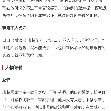
走后，任尚私下对他的亲信说：“我还以为班君有什么奇策，
现在他所说的不过平常言论罢了。”任尚到任数年后，西域反
叛作乱，任尚也因有罪被召还，就像班超所告诫的那样。
班超不入虎穴
出自《后汉书·班超传》 ：“超曰：‘不入虎穴，不得虎子。’”
比喻不冒危险，就不能成事。今也用来比喻不经历最艰苦的
实践，就不能取得真知。
人物评价
总评
班超居家常亲事勤苦之役，不耻劳辱。他口齿辩给，博览群
书，能够权衡轻重，审察事理。他为人有大志，不修小节，
但内心孝敬恭谨。他以非凡的政治和军事才能，在西域的三