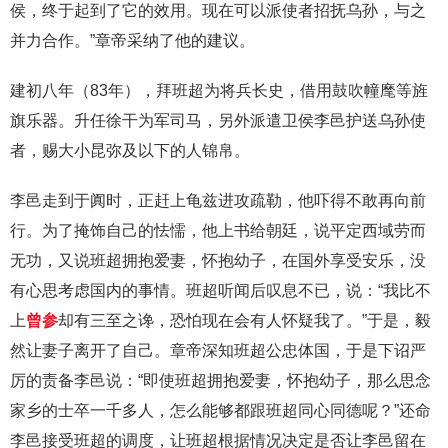
侯，终于起到了它的效用。现在可以派使者招抚乌孙，与之
并力合作。”章帝采纳了他的建议。
建初八年（83年），拜班超为将兵长史，借用鼓吹幢麾等旌
旗乐器。升任徐干为军司马，另外派遣卫侯李邑护送乌孙使
者，赐大小昆弥及以下的人锦帛。
李邑走到于阗时，正赶上龟兹进攻疏勒，他吓得不敢再向前
行。为了掩饰自己的怯懦，他上书给朝廷，说平定西域劳而
无功，又说班超拥抱爱妻，怀抱幼子，在国外享受安乐，没
有心思考虑国内的事情。班超听闻后叹息不已，说：“我比不
上
曾参
却有三至之谗，恐怕现在会有人怀疑我了。”于是，毅
然让妻子离开了自己。章帝深知班超公忠体国，于是下诏严
厉的责备李邑说：“即使班超拥抱爱妻，怀抱幼子，那么思念
家乡的士卒一千多人，怎么能够都跟班超同心同德呢？”还命
李邑接受班超的调度，让班超根据情况决定是否让李邑留在