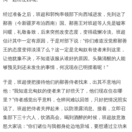
经过准备之后，班超和郭恂率领部下向西域进发，先到达了
鄯善（今新疆罗布泊西南）国。鄯善王对班超等人先是嘘寒
问暖，礼敬备致，后来突然改变态度，变得疏懈冷淡。班超
估计其中一定有原因，于是对部下说：“你们难道没觉察鄯善
王的态度变得淡漠了么？这一定是北匈奴有使者来到这里，
让他犹豫不决，不知道该服从谁好的原因。头脑清醒的人能
够预见到还未发生的事情，何况现在已明摆着呢！”
于是，班超便把接待他们的鄯善侍者找来，出其不意地问
他：“我知道北匈奴的使者来了好些天了，他们现在住在哪
里？”侍者感觉出乎意料，仓猝间难以回答，只好把情况照实
说了。班超把侍者关押起来，以防泄露消息。接着，立即召
集部下三十六人，饮酒高会。喝到酒醉的时候，班超故意激
怒大家说：“你们诸位与我都身处边地异域，要想通过立功来