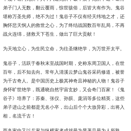
弟子门人无数，翻云覆雨，惊世骇俗，后皆大有作为。鬼谷
堪称万圣先师，绝不为过！鬼谷子不仅有经天纬地之才，还
胸怀悲天悯人的救世之心，为了终结战国数百年乱局，不再
战火连绵，拯救天下苍生，做出了巨大贡献！
为天地立心，为生民立命，为往圣继绝学，为万世开太平。
鬼谷子，活跃于春秋末至战国时期，史称东周卫国人，在世
百年，后不知去向。常年入清溪云梦山鬼谷采药修道，被誉
为千古奇人。是中国历史上极其神奇且神秘的人物！鬼谷子
身怀旷世绝学，既通晓自然宇宙玄妙，又会奇门百家！《鬼
谷子》培养了：苏秦、张仪、孙膑、庞涓等多位精英，这些
弟子进山之前都是无名小卒，出山后个个大放异彩，出将入
相，名流千古！
而各家中又以兵家与纵横家者成就最为显著且最为人所熟