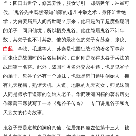
当；四曰出世学，修真养性，服食导引，却病延年，冲举可
俟。”鬼谷先生既然深知仙家的超凡冲举之术，身怀旷世绝
学，为何要屈居人间俗世呢？原来，他只是为了超度些聪明
的弟子，同归仙境，所以栖身鬼谷。他住隐居鬼谷不计年
数，其弟子也不计其数。他的最出色的弟子有苏秦、张仪、
白起
、李牧、毛遂等人。苏秦是七国征战时的著名军事家，
而张仪是战国时的著名纵横家，白起则是深得鬼谷子兵法的
战国第一名将。此外，战国时著名外交家毛遂，也是鬼谷子
的弟子。鬼谷子还有一个师妹，也就是奇门遁甲创始人，拥
有九天秘籍，熟谙天机、人道、地脉的九天玄女，师兄妹俩
人同是师承于道家的创始人老子。华裔澳洲国籍的著名历史
作家萧玉寒就写了一本《鬼谷子传奇》，专门讲鬼谷子和九
天玄女的传奇故事。
鬼谷子更是道教的洞府真仙，位居第四座左位第十三人，被