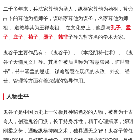
二千多年来，兵法家尊他为圣人，纵横家尊他为始祖，算命
占卜的尊他为祖师爷，谋略家尊他为谋圣，名家尊他为师
祖， 道教尊其为王禅老祖。 在文化史上，他是与
孔子
、
孟
子
、
庄子
、
荀子
、
墨子
、
韩非
子
等先哲齐名的学术大家。
鬼谷子主要作品有：《鬼谷子》、《本经阴符七术》、《鬼
谷子天髓灵文》等。其著作被后世称为“智慧禁果，旷世奇
书”，书中涵盖的思想、谋略智慧在现代的从政、外交、经
营、管理等方面有着深刻的指导作用。
人物生平
鬼谷子是中国历史上一位极具神秘色彩的人物，被誉为千古
奇人，创建鬼谷门派，长于持身养性，精于心理揣摩，深明
刚柔之势，通晓纵横捭阖之术，独具通天之智！鬼谷子曾任