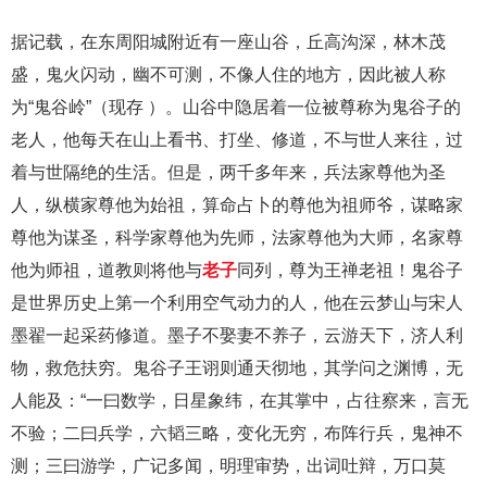
据记载，在东周阳城附近有一座山谷，丘高沟深，林木茂
盛，鬼火闪动，幽不可测，不像人住的地方，因此被人称
为“鬼谷岭”（现存 ）。山谷中隐居着一位被尊称为鬼谷子的
老人，他每天在山上看书、打坐、修道，不与世人来往，过
着与世隔绝的生活。但是，两千多年来，兵法家尊他为圣
人，纵横家尊他为始祖，算命占卜的尊他为祖师爷，谋略家
尊他为谋圣，科学家尊他为先师，法家尊他为大师，名家尊
他为师祖，道教则将他与
老子
同列，尊为王禅老祖！鬼谷子
是世界历史上第一个利用空气动力的人，他在云梦山与宋人
墨翟一起采药修道。墨子不娶妻不养子，云游天下，济人利
物，救危扶穷。鬼谷子王诩则通天彻地，其学问之渊博，无
人能及：“一曰数学，日星象纬，在其掌中，占往察来，言无
不验；二曰兵学，六韬三略，变化无穷，布阵行兵，鬼神不
测；三曰游学，广记多闻，明理审势，出词吐辩，万口莫