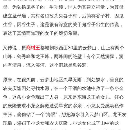
母。为弘扬鬼谷子的一生功绩，世人为其建立祠堂，为其母
建立圣母庙，其村名也改为鬼谷子村，后简称谷子村。因鬼
生谷，因谷生子，这是很有深意的关于鬼谷子出生的传说，
表达了真情而知理的女子的殷切希望。
又传说，原
商纣王
都城朝歌西面30里的云梦山，山上有两个
山峰：剑秀峰和龙王峰，两峰间的绝壁上有个天然洞窟，洞
内有清泉，流入溪河。这个洞就是鬼谷洞。
原来，在很久前，云梦山地区久旱无雨，到处缺水，善良的
农夫庆隆四处寻找水源，在一个干涸的水池中救了一条小金
鱼，这条小金鱼现出了人身，原来是东海龙王的女儿。好心
的庆隆要求小龙女解救遭受旱灾的乡亲，小龙女受感动私作
主张，偷偷钻了一个“海眼”，想把海水引入云梦山区。龙王发
现后，惩罚了小龙女和农夫庆隆，小龙女化成了山中的龙