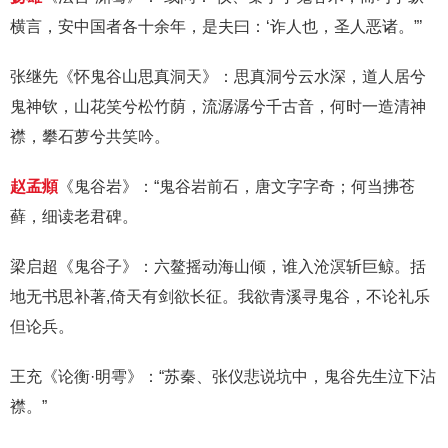
横言，安中国者各十余年，是夫曰：‘诈人也，圣人恶诸。”’
张继先《怀鬼谷山思真洞天》：思真洞兮云水深，道人居兮
鬼神钦，山花笑兮松竹荫，流潺潺兮千古音，何时一造清神
襟，攀石萝兮共笑吟。
赵孟頫
《鬼谷岩》：“鬼谷岩前石，唐文字字奇；何当拂苍
藓，细读老君碑。
梁启超《鬼谷子》：六鳌摇动海山倾，谁入沧溟斩巨鲸。括
地无书思补著,倚天有剑欲长征。我欲青溪寻鬼谷，不论礼乐
但论兵。
王充《论衡·明雩》：“苏秦、张仪悲说坑中，鬼谷先生泣下沾
襟。”