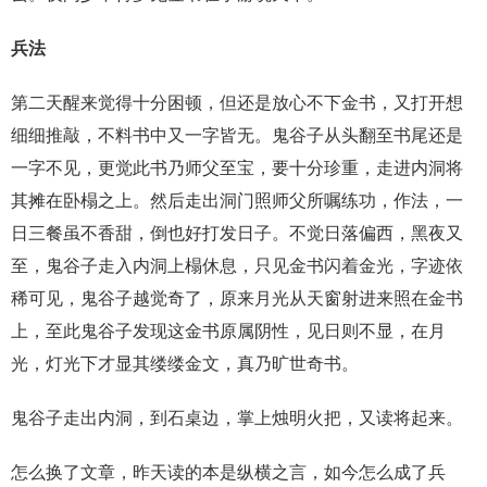
兵法
第二天醒来觉得十分困顿，但还是放心不下金书，又打开想
细细推敲，不料书中又一字皆无。鬼谷子从头翻至书尾还是
一字不见，更觉此书乃师父至宝，要十分珍重，走进内洞将
其摊在卧榻之上。然后走出洞门照师父所嘱练功，作法，一
日三餐虽不香甜，倒也好打发日子。不觉日落偏西，黑夜又
至，鬼谷子走入内洞上榻休息，只见金书闪着金光，字迹依
稀可见，鬼谷子越觉奇了，原来月光从天窗射进来照在金书
上，至此鬼谷子发现这金书原属阴性，见日则不显，在月
光，灯光下才显其缕缕金文，真乃旷世奇书。
鬼谷子走出内洞，到石桌边，掌上烛明火把，又读将起来。
怎么换了文章，昨天读的本是纵横之言，如今怎么成了兵