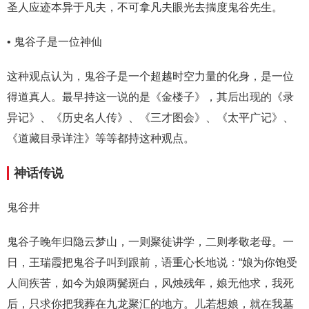
圣人应迹本异于凡夫，不可拿凡夫眼光去揣度鬼谷先生。
• 鬼谷子是一位神仙
这种观点认为，鬼谷子是一个超越时空力量的化身，是一位
得道真人。最早持这一说的是《金楼子》，其后出现的《录
异记》、《历史名人传》、《三才图会》、《太平广记》、
《道藏目录详注》等等都持这种观点。
神话传说
鬼谷井
鬼谷子晚年归隐云梦山，一则聚徒讲学，二则孝敬老母。一
日，王瑞霞把鬼谷子叫到跟前，语重心长地说：“娘为你饱受
人间疾苦，如今为娘两鬓斑白，风烛残年，娘无他求，我死
后，只求你把我葬在九龙聚汇的地方。儿若想娘，就在我墓