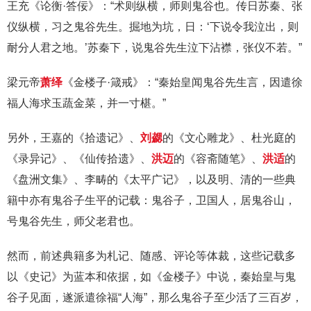
王充《论衡·答佞》：“术则纵横，师则鬼谷也。传日苏秦、张
仪纵横，习之鬼谷先生。掘地为坑，日：‘下说令我泣出，则
耐分人君之地。’苏秦下，说鬼谷先生泣下沾襟，张仪不若。”
梁元帝
萧绎
《金楼子·箴戒》：“秦始皇闻鬼谷先生言，因遣徐
福人海求玉蔬金菜，并一寸椹。”
另外，王嘉的《拾遗记》、
刘勰
的《文心雕龙》、杜光庭的
《录异记》、《仙传拾遗》、
洪迈
的《容斋随笔》、
洪适
的
《盘洲文集》、李畴的《太平广记》，以及明、清的一些典
籍中亦有鬼谷子生平的记载：鬼谷子，卫国人，居鬼谷山，
号鬼谷先生，师父老君也。
然而，前述典籍多为札记、随感、评论等体裁，这些记载多
以《史记》为蓝本和依据，如《金楼子》中说，秦始皇与鬼
谷子见面，遂派遣徐福“人海”，那么鬼谷子至少活了三百岁，