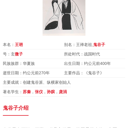
本名：
王诩
别名：王禅老祖,
鬼谷子
号：玄
微子
所处时代：战国时代
民族族群：华夏族
出生日期：约公元前400年
逝世日期：约公元前270年
主要作品：《鬼谷子》
主要成就：创建鬼谷派、纵横家创始人
著名学生：
苏秦
，
张仪
，
孙膑
，
庞涓
鬼谷子介绍