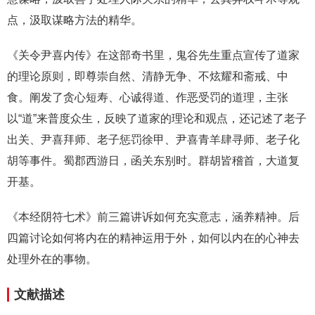
点，汲取谋略方法的精华。
《关令尹喜内传》在这部奇书里，鬼谷先生重点宣传了道家
的理论原则，即尊崇自然、清静无争、不炫耀和斋戒、中
食。阐发了贪心短寿、心诚得道、作恶受罚的道理，主张
以“道”来普度众生，反映了道家的理论和观点，还记述了老子
出关、尹喜拜师、老子惩罚徐甲、尹喜青羊肆寻师、老子化
胡等事件。蜀郡西游日，函关东别时。群胡皆稽首，大道复
开基。
《本经阴符七术》前三篇讲诉如何充实意志，涵养精神。后
四篇讨论如何将内在的精神运用于外，如何以内在的心神去
处理外在的事物。
文献描述