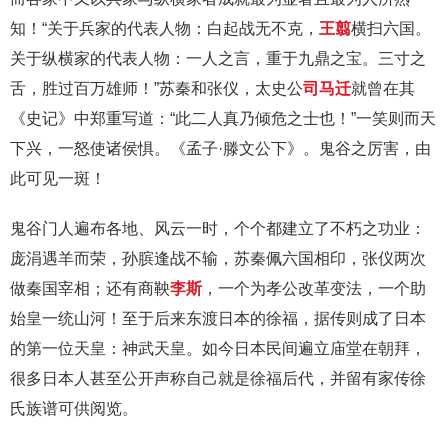
知！“关于兵家的代表人物：白起战无不克，
王翦
横扫六国。
关于纵横家的代表人物：一人之言，重于九鼎之宝。三寸之
舌，胜过百万雄师！”苏秦和张仪，太史公
司马迁
就曾在其
《史记》中郑重写道：“此二人真乃倾危之士也！”一笑则而天
下兴，一怒使诸侯惧。《孟子·滕文公下》。鬼谷之厉害，由
此可见一斑！
鬼谷门人遍布各地、风云一时，个个都建立了不朽之功业：
庞涓遇羊而荣，孙膑逢战不输，苏秦佩六国相印，张仪两次
做秦国宰相；还有商鞅
李斯
，一个为孝公改革变法，一个助
始皇一统山河！至于后来东渡日本的徐福，据传则成了日本
的第一位天皇：神武天皇。如今日本民间遍立庙堂在朝拜，
很多日本人甚至公开声称自己就是徐福后代，并留有家传徐
氏族谱可供阅览。