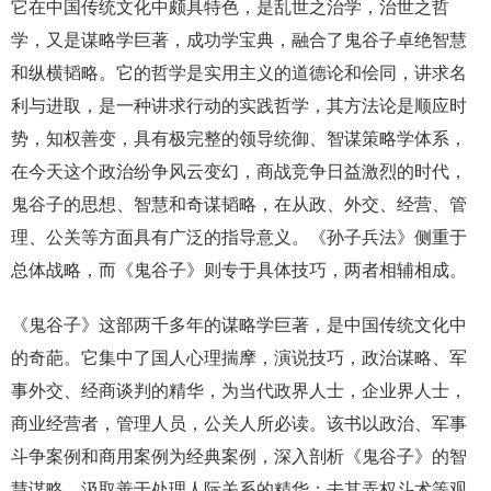
它在中国传统文化中颇具特色，是乱世之治学，治世之哲
学，又是谋略学巨著，成功学宝典，融合了鬼谷子卓绝智慧
和纵横韬略。它的哲学是实用主义的道德论和侩同，讲求名
利与进取，是一种讲求行动的实践哲学，其方法论是顺应时
势，知权善变，具有极完整的领导统御、智谋策略学体系，
在今天这个政治纷争风云变幻，商战竞争日益激烈的时代，
鬼谷子的思想、智慧和奇谋韬略，在从政、外交、经营、管
理、公关等方面具有广泛的指导意义。《孙子兵法》侧重于
总体战略，而《鬼谷子》则专于具体技巧，两者相辅相成。
《鬼谷子》这部两千多年的谋略学巨著，是中国传统文化中
的奇葩。它集中了国人心理揣摩，演说技巧，政治谋略、军
事外交、经商谈判的精华，为当代政界人士，企业界人士，
商业经营者，管理人员，公关人所必读。该书以政治、军事
斗争案例和商用案例为经典案例，深入剖析《鬼谷子》的智
慧谋略，汲取善于处理人际关系的精华；去其弄权斗术等观