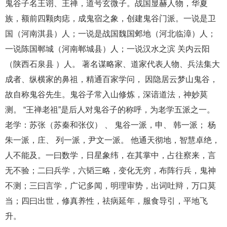
鬼谷子名王诩、王禅，道号玄微子。战国显赫人物，华夏
族，额前四颗肉痣，成鬼宿之象，创建鬼谷门派。一说是卫
国（河南淇县）人；一说是战国魏国邺地（河北临漳）人；
一说陈国郸城（河南郸城县）人；一说汉水之滨 关内云阳
（陕西石泉县 ）人。 著名谋略家、道家代表人物、兵法集大
成者、纵横家的鼻祖，精通百家学问， 因隐居云梦山鬼谷，
故自称鬼谷先生。鬼谷子常入山修炼，深谙道法，神妙莫
测。 “王禅老祖”是后人对鬼谷子的称呼，为老学五派之一。
老学：苏张（苏秦和张仪） 、 鬼谷一派，申、 韩一派； 杨
朱一派，庄、 列一派，尹文一派。 他通天彻地，智慧卓绝，
人不能及。一曰数学，日星象纬，在其掌中，占往察来，言
无不验；二曰兵学，六韬三略，变化无穷，布阵行兵，鬼神
不测；三曰言学，广记多闻，明理审势，出词吐辩，万口莫
当；四曰出世，修真养性，祛病延年，服食导引，平地飞
升。