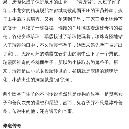
泉，庆隆化成了保护泉水的山脊——“青龙背”。又过了许多
年，小龙女的精魂脱胎在都城朝歌南面王庄的王员外家，孩
子出生后取名瑞霞。又有一年遇到干旱，王家三顷土地种下
的谷子，只结了一株谷穗。瑞霞的丫环揉搓着这株奇特的谷
穗，谷穗变成珍珠，瑞霞接过了珍珠把玩着，珍珠奇怪地钻
入了瑞霞的口中，不久瑞霞怀孕了，她因未婚先孕而被赶出
了家门。无家可归的瑞霞在云梦山的洞中生下了一个男孩。
瑞霞因神奇的谷穗而生子，所以为小孩取名为鬼谷子。原
来，瑞霞是由小龙女投胎转世的，谷穗就是庆隆的精魂所
化，小孩出生的洞窟就是“鬼谷洞”。
两个因谷而生子的不同传说当然只是虚构的故事，是贤惠女
子和善良农夫的理想和愿望，然而，鬼谷子并不只是淳朴善
良，传说中的他，还有通天的本事。
修道传奇