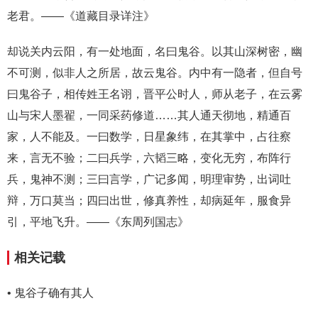
老君。——《道藏目录详注》
却说关内云阳，有一处地面，名曰鬼谷。以其山深树密，幽
不可测，似非人之所居，故云鬼谷。内中有一隐者，但自号
曰鬼谷子，相传姓王名诩，晋平公时人，师从老子，在云雾
山与宋人墨翟，一同采药修道……其人通天彻地，精通百
家，人不能及。一曰数学，日星象纬，在其掌中，占往察
来，言无不验；二曰兵学，六韬三略，变化无穷，布阵行
兵，鬼神不测；三曰言学，广记多闻，明理审势，出词吐
辩，万口莫当；四曰出世，修真养性，却病延年，服食异
引，平地飞升。——《东周列国志》
相关记载
• 鬼谷子确有其人