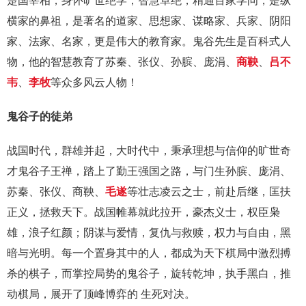
楚国宰相，身怀旷世绝学，智慧卓绝，精通百家学问，是纵
横家的鼻祖，是著名的道家、思想家、谋略家、兵家、阴阳
家、法家、名家，更是伟大的教育家。鬼谷先生是百科式人
物，他的智慧教育了苏秦、张仪、孙膑、庞涓、
商鞅
、
吕不
韦
、
李牧
等众多风云人物！
鬼谷子的徒弟
战国时代，群雄并起，大时代中，秉承理想与信仰的旷世奇
才鬼谷子王禅，踏上了勤王强国之路，与门生孙膑、庞涓、
苏秦、张仪、商鞅、
毛遂
等壮志凌云之士，前赴后继，匡扶
正义，拯救天下。战国帷幕就此拉开，豪杰义士，权臣枭
雄，浪子红颜；阴谋与爱情，复仇与救赎，权力与自由，黑
暗与光明。每一个置身其中的人，都成为天下棋局中激烈搏
杀的棋子，而掌控局势的鬼谷子，旋转乾坤，执手黑白，推
动棋局，展开了顶峰博弈的 生死对决。