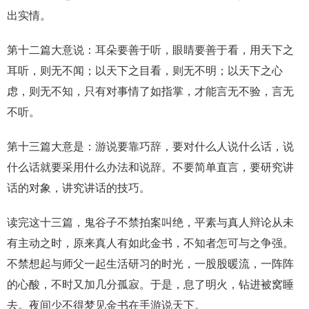
出实情。
第十二篇大意说：耳朵要善于听，眼睛要善于看，用天下之
耳听，则无不闻；以天下之目看，则无不明；以天下之心
虑，则无不知，只有对事情了如指掌，才能言无不验，言无
不听。
第十三篇大意是：游说要靠巧辞，要对什么人说什么话，说
什么话就要采用什么办法和说辞。不要简单直言，要研究讲
话的对象，讲究讲话的技巧。
读完这十三篇，鬼谷子不禁拍案叫绝，平素与真人辩论从未
有主动之时，原来真人有如此金书，不知者怎可与之争强。
不禁想起与师父一起生活研习的时光，一股股暖流，一阵阵
的心酸，不时又加几分孤寂。于是，息了明火，钻进被窝睡
去。夜间少不得梦见金书在手游说天下。