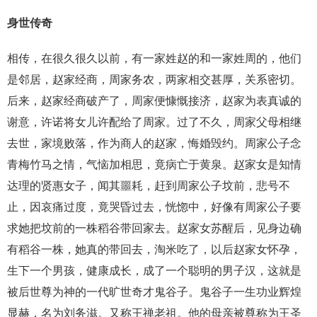
身世传奇
相传，在很久很久以前，有一家姓赵的和一家姓周的，他们
是邻居，赵家经商，周家务农，两家相交甚厚，关系密切。
后来，赵家经商破产了，周家便慷慨接济，赵家为表真诚的
谢意，许诺将女儿许配给了周家。过了不久，周家父母相继
去世，家境败落，作为商人的赵家，悔婚毁约。周家公子念
青梅竹马之情，气恼加相思，竟病亡于黄泉。赵家女是知情
达理的贤惠女子，闻其噩耗，赶到周家公子坟前，悲号不
止，因哀痛过度，竟哭昏过去，恍惚中，好像有周家公子要
求她把坟前的一株稻谷带回家去。赵家女苏醒后，见身边确
有稻谷一株，她真的带回去，淘米吃了，以后赵家女怀孕，
生下一个男孩，健康成长，成了一个聪明的男子汉，这就是
被后世尊为神的一代旷世奇才鬼谷子。鬼谷子一生功业辉煌
显赫，名为刘务滋。又称王禅老祖。他的母亲被尊称为王圣