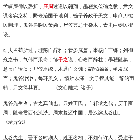
孟轲膺儒以磬折，
庄周
述道以翱翔，墨翟执俭确之教，尹文
课名实之符，野老治国于地利，驺子养政于天文，申商刀锯
以制理，鬼谷唇吻以策勋，尸佼兼总于杂术，青史曲缀以街
谈。
研夫孟荀所述，理懿而辞雅；管晏属篇，事核而言练；列御
寇之书，气伟而采奇；邹
子之
说，心奢而辞壮；墨翟随巢，
意显而语质；尸佼尉缭，术通而文钝；鹖冠绵绵，亟发深
言；鬼谷渺渺，每环奥义 。情辨以泽，文子擅其能；辞约而
精，尹文得其要。——《文心雕龙 ·诸子》
鬼谷先生者，古之真仙也。云姓王氏，自轩辕之代，历于商
周，随老君西化流沙。周末复还中国，居汉滨鬼谷山。——
《录异记》
鬼谷先生，晋平公时期人，姓王名栩，不知何许人，受道于