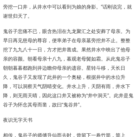
旁挖一口井，从井水中可以看到为娘的身影。”话刚说完，就
谢世归天了。
鬼谷子悲痛不已，眼含热泪在九龙聚汇之处安葬了母亲。为
早日再见慈母的尊容，便率弟子在母亲墓旁挖井不止。整整
挖了九九八十一日，方才把井凿成。果然井水中映出了他母
亲的容颜。朝看母亲十八九，暮观老母鬓如霜。从此鬼谷子
朝朝暮暮都跑到井边瞻仰母亲的遗容。星转斗移，天长日
久，鬼谷子又发现了此井的一个奥秘，根据井中的水位升
降，可以洞察天气阴晴变化。井水上升，天阴有雨，井水下
降，则无雨天晴，因此这口井又被称为“井中洞天”。此井是鬼
谷子为怀念其母而凿，故曰“鬼谷井”。
夜识无字天书
相传，鬼谷子的师傅升仙而去时，曾留下一卷竹简，简上