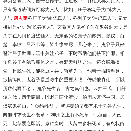
尊为玄微真人，自号玄微子。在道教中，真仙又称为真人，
只有得道成仙方可称为真人，比如，庄子称老子为“博大真
人”；
唐玄宗
称庄子为“南华真人”，称列子为“冲虚真人”；元太
祖封丘处机为“长春真人”。玄微真人鬼谷子住在鬼谷洞天，是
为了在凡间超度些仙人。无奈他的诸弟子如苏秦、张仪，白
起，李牧、吕不韦等，皆尘缘未尽，凡心未了。鬼谷子只好
暂时居于世间，暗中关注弟子，不时帮助他们扶正抑邪。相
传鬼谷子有隐形藏体之术，有混天移地之法，还会脱胎换
骨，超脱生死，能撒豆为兵，斩草为马。他善于揣情摩意，
纵横捭阖。鬼谷子是道教中的重要人物，传说他真仙，所以
历数代而不老，“鬼谷先生者，古之真仙也。云姓王氏。自轩
辕之代，历于商周，随老君两化流沙，泊周末复还中国。居
汉斌鬼谷山。”《录异记》。就连秦始皇都有求于鬼谷先生，
向他讨求长生不老草：“神州之上有不死草，似菰苗，人已
死，此草覆之即活。秦始皇时，大苑中多枉死者，有鸟状衔