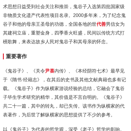
术思想日益受到社会关注和推崇，鬼谷子入选第四批国家级
非物质文化遗产代表性项目名录。2000多年来，为了纪念鬼
谷子和他的母亲王圣母的功德，全国各地的世
代善
男信女为
其建祠立庙，重塑金身，四季香火旺盛，民间以传统方式打
櫵歌舞，来表达故乡人民对鬼谷子和其母亲的怀念。
重要著作
《鬼谷子》、《关令
尹喜
内传》、《本经阴符七术》最早见
于《隋书·经籍志》，在其后的史书及其他文献典籍也多有记
载。《鬼谷子》作为纵横家游说经验的总结，它融会了鬼谷
子毕生学术研究的精华，其价值是不言自明的。《鬼谷子》
共二十一篇，其中的转丸，却已失传。该书作为纵横家的代
表著作，为后世了解纵横家的思想提供了不少的参考。
以《鬼谷子》为代表的哲学观，深受《老子》哲学的影响。