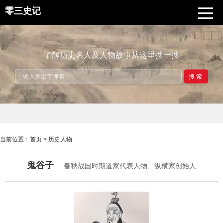
零三史记
了解历史名人及人物故事从这里搜一搜
搜索
当前位置：
首页
>
历史人物
鬼谷子
春秋战国时期道家代表人物、纵横家创始人