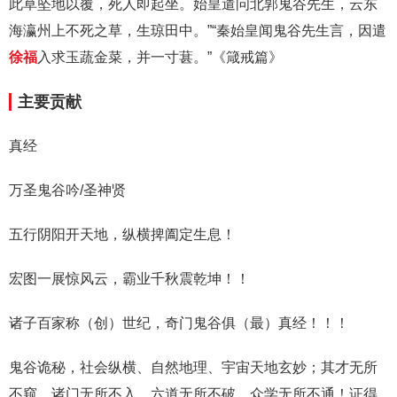
此草坠地以覆，死人即起坐。始皇遣问北郭鬼谷先生，云东
海瀛州上不死之草，生琼田中。”“秦始皇闻鬼谷先生言，因遣
徐福
入求玉蔬金菜，并一寸葚。”《箴戒篇》
主要贡献
真经
万圣鬼谷吟/圣神贤
五行阴阳开天地，纵横捭阖定生息！
宏图一展惊风云，霸业千秋震乾坤！！
诸子百家称（创）世纪，奇门鬼谷俱（最）真经！！！
鬼谷诡秘，社会纵横、自然地理、宇宙天地玄妙；其才无所
不窥，诸门无所不入，六道无所不破，众学无所不通！证得