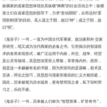
纵横家的道家思想体现在其纵横“裨阖”的社会活动之中；纵横
策士们在道家思想的指导下，力求“变动阴阳”，从而达到“柔
弱胜刚强”的目的。圣人谋之于阴，故曰“神”；成之于阳，故
曰“明”。
《鬼谷子》一书，一直为中国古代军事家、政治家和外 交家
所研究，现又成为当代商家的必备之书。它所揭示的智谋权
术的各类表现形式，被广泛运用于内政，外交、战争、经贸
及公关等领域，其思想深受世人尊敬，享誉海内外。然而，
就是这一本赫赫有名的书籍，因为所崇尚的是谋略，权术及
言谈，辩论之技巧，其思想与儒家所推崇的仁义大相径庭，
因此，历来被视为洪水猛兽，更有禁而毁之者，私下却时而
习之，乐此不疲。
《鬼谷子》一书，历来被人们称为 “智慧禁果，旷世奇书 ”，