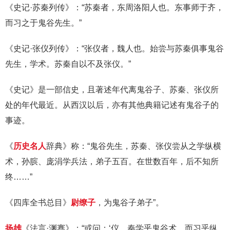
《史记·苏秦列传》：“苏秦者，东周洛阳人也。东事师于齐，
而习之于鬼谷先生。”
《史记·张仪列传》：“张仪者，魏人也。始尝与苏秦俱事鬼谷
先生，学术。苏秦自以不及张仪。”
《史记》是一部信史，且著述年代离鬼谷子、苏秦、张仪所
处的年代最近。从西汉以后，亦有其他典籍记述有鬼谷子的
事迹。
《
历史名人
辞典》称：“鬼谷先生，苏秦、张仪尝从之学纵横
术，孙膑、庞涓学兵法，弟子五百。在世数百年，后不知所
终……”
《四库全书总目》
尉缭子
，为鬼谷子弟子”。
扬雄
《法言·渊骞》：“或问：‘仪、秦学乎鬼谷术，而习乎纵