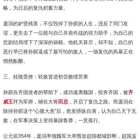
略，为日后的复仇积蓄力量。
庞涓的妒贤残害，不仅毁掉了孙膑的人生，违反了同门友
谊，更失去了一位能与自己并肩作战的得力助手，为自己的
悲剧结局埋下了深深的祸根。他机关算尽，却不知，自己的
恶行早已将孙膑逼成了最可怕的敌人，一场复仇的风暴正在
悄然酝酿。
三、桂陵受挫：轻敌冒进初尝败绩苦果
孙膑在齐国使者的帮助下，成功逃离魏国，投奔齐国，被
齐
威王
拜为军师，辅佐大将
田忌
，开启了复仇之路。而庞涓在
除掉孙膑这个“心腹大患”后，愈发骄纵自满，认为自己天下无
敌，在军事决策上变得暴躁鲁莽，一意孤行。
公元前354年，庞涓率领魏军大举围攻赵国都城邯郸，赵国岌