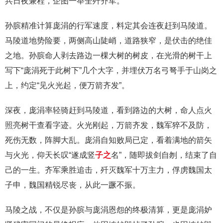
兵日夜兼程，企图一举全歼齐军。
孙膑精准计算庞涓的行军速度，料定其会连夜赶到马陵道。
马陵道地势险要，两侧高山陡峭，道路狭窄，是伏击的绝佳
之地。孙膑命人剥去路边一棵大树的树皮，在光滑的树干上
写下“庞涓死于此树下”几个大字，并埋伏万名弓弩手于山岗之
上，约定“见火光起，便万箭齐发”。
深夜，庞涓率轻骑赶到马陵道，看到路边的大树，命人点火
照亮树干查看字迹。火光刚起，万箭齐发，魏军猝不及防，
死伤无数，阵脚大乱。庞涓自知败局已定，看着满地的箭矢
与火光，仰天长叹“遂成竖
子之
名”，随即拔剑自刎，结束了自
己的一生。齐军乘胜追击，歼灭魏军十万主力，俘虏魏国太
子申，魏国精锐尽丧，从此一蹶不振。
马陵之战，不仅是孙膑与庞涓恩怨的终极清算，更是庞涓妒