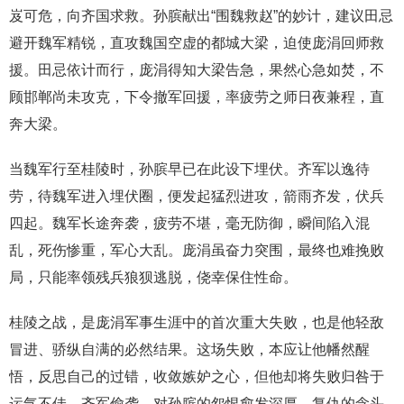
岌可危，向齐国求救。孙膑献出“围魏救赵”的妙计，建议田忌
避开魏军精锐，直攻魏国空虚的都城大梁，迫使庞涓回师救
援。田忌依计而行，庞涓得知大梁告急，果然心急如焚，不
顾邯郸尚未攻克，下令撤军回援，率疲劳之师日夜兼程，直
奔大梁。
当魏军行至桂陵时，孙膑早已在此设下埋伏。齐军以逸待
劳，待魏军进入埋伏圈，便发起猛烈进攻，箭雨齐发，伏兵
四起。魏军长途奔袭，疲劳不堪，毫无防御，瞬间陷入混
乱，死伤惨重，军心大乱。庞涓虽奋力突围，最终也难挽败
局，只能率领残兵狼狈逃脱，侥幸保住性命。
桂陵之战，是庞涓军事生涯中的首次重大失败，也是他轻敌
冒进、骄纵自满的必然结果。这场失败，本应让他幡然醒
悟，反思自己的过错，收敛嫉妒之心，但他却将失败归咎于
运气不佳、齐军偷袭，对孙膑的怨恨愈发深厚，复仇的念头