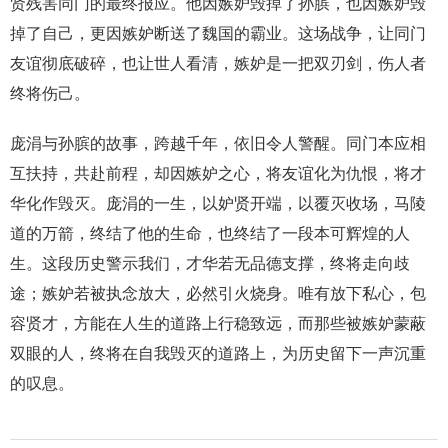
贤残害同门的最终报应。他因嫉妒毁掉了孙膑，也因嫉妒毁
掉了自己，更因嫉妒断送了魏国的霸业。这场战争，让同门
友谊彻底破碎，也让世人看清，嫉妒是一把双刃剑，伤人者
终将伤己。
庞涓与孙膑的故事，跨越千年，依旧令人警醒。同门本应相
互扶持，共赴前程，却因嫉妒之心，将友谊化为仇恨，将才
华化作毁灭。庞涓的一生，以妒贤开端，以覆灭收场，马陵
道的万箭，终结了他的生命，也终结了一段本可辉煌的人
生。这段历史警示我们，才华若无品德支撑，终将走向歧
途；嫉妒若被执念放大，必然引火烧身。唯有放下私心，包
容贤才，方能在人生的道路上行稳致远，而那些被嫉妒蒙蔽
双眼的人，终将在自我毁灭的道路上，为历史留下一声沉重
的叹息。