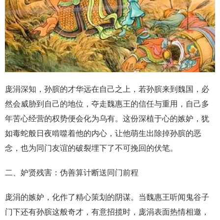
庞涓深知，孙膑的才华远在自己之上，若孙膑来到魏国，必
然会威胁到自己的地位，夺走魏惠王的信任与重用，自己多
年苦心经营的权势便会化为乌有。这份深植于心的嫉妒，犹
如毒蛇般日夜啃噬着他的内心，让他萌生出除掉孙膑的恶
念，也为同门友谊的破裂埋下了不可挽回的伏笔。
二、妒贤残害：伪善算计断送同门前程
庞涓的嫉妒，化作了精心策划的阴谋。当魏惠王听闻鬼谷子
门下还有孙膑这般奇才，有意招揽时，庞涓表面热情相邀，