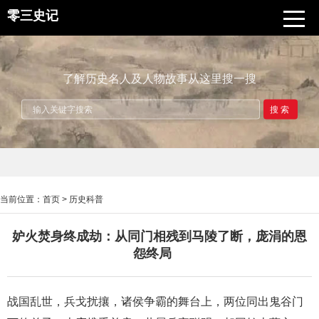
零三史记
了解历史名人及人物故事从这里搜一搜
搜索
当前位置：
首页
>
历史科普
妒火焚身终成劫：从同门相残到马陵了断，庞涓的恩
怨终局
战国乱世，兵戈扰攘，诸侯争霸的舞台上，两位同出鬼谷门