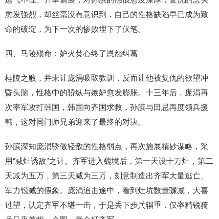
愈发强烈，却丝毫没有意识到，自己的性格缺陷早已成为致
命的破绽，为下一次的惨败埋下了伏笔。
四、马陵殒命：妒火焚心终了恩怨纠葛
桂陵之败，并未让庞涓吸取教训，反而让他被复仇的欲望冲
昏头脑，性格中的骄纵与嫉妒愈发膨胀。十三年后，庞涓再
次率军攻打韩国，韩国向齐国求救，孙膑与田忌再度领兵援
韩，这对同门师兄弟迎来了最终的对决。
孙膑深知庞涓骄傲轻敌的性格弱点，再次施展精妙谋略，采
用“减灶诱敌”之计。齐军进入魏境后，第一天设十万灶，第二
天减为五万，第三天减为三万，刻意制造出齐军大量逃亡、
军力锐减的假象。庞涓追击途中，看到灶坑数量骤减，大喜
过望，认定齐军不堪一击，于是丢下步兵辎重，仅率精锐骑