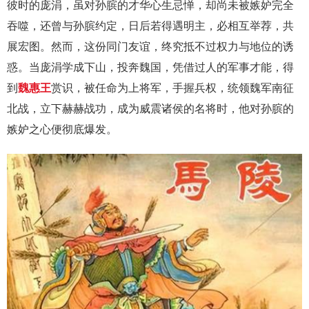
彼时的庞涓，虽对孙膑的才华心生忌惮，却尚未被嫉妒完全
吞噬，还曾与孙膑约定，日后若得遇明主，必相互举荐，共
展宏图。然而，这份同门友谊，终究抵不过权力与地位的诱
惑。当庞涓学成下山，投奔魏国，凭借过人的军事才能，得
到
魏惠王
赏识，被任命为上将军，手握兵权，统领魏军南征
北战，立下赫赫战功，成为威震诸侯的名将时，他对孙膑的
嫉妒之心便彻底爆发。