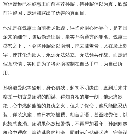
写信谎称已在魏惠王面前举荐孙膑，待孙膑信以为真，欣然
前往魏国，庞涓却露出了伪善的真面目。
他先是在魏惠王面前极尽诋毁，诬陷孙膑心怀异心，是齐国
派来的细作，随后伪造证据，坐实孙膑通齐的罪名。魏惠王
盛怒之下，下令将孙膑处以膑刑，挖去膝盖骨，又在脸上刺
字，使其沦为废人，永远无法站立、无法领兵作战。而庞涓
假意求情，实则是为了将孙膑控制在自己手中，为自己所
用。
孙膑遭受此等酷刑，身心俱残，起初不明缘由，直到后来才
察觉一切皆是庞涓的阴谋。得知真相的那一刻，他悲痛欲
绝，心中燃起熊熊的复仇之火，但为了保命，他只能隐忍伪
装，佯装疯癫，整日衣衫褴褛、胡言乱语，甚至吃粪便，以
此疑惑庞涓。庞涓果然放松警惕，不再严加看守，孙膑则趁
机暗中观察，等待逃脱的机会，同时潜心钻研兵法，完善谋