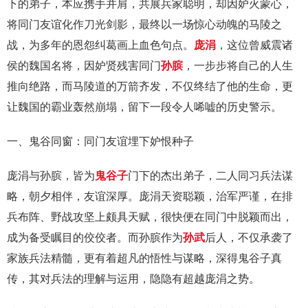
下的弟子，本应携手并肩，共展兵家聪明，却因妒火蒙心，
将同门友谊化作刀光剑影，最终以一场惊心动魄的马陵之
战，为多年的恩怨纠葛画上血色句点。
庞涓
，这位曾威震诸
侯的魏国名将，因妒贤残害同门
孙膑
，一步步将自己的人生
推向绝路，而马陵道的万箭齐发，不仅终结了他的生命，更
让魏国的霸业轰然崩塌，留下一段令人唏嘘的历史警示。
一、鬼谷同窗：同门友谊埋下妒恨种子
庞涓与孙膑，皆为
鬼谷子
门下的杰出弟子，二人同习兵法谋
略，朝夕相伴，友谊深厚。庞涓天资聪颖，治军严谨，在排
兵布阵、野战攻坚上颇具天赋，很快便在同门中脱颖而出，
成为备受瞩目的佼佼者。而孙膑作为
孙武
后人，不仅承袭了
家族兵法精髓，更有着超凡的悟性与谋略，深得鬼谷子真
传，其对兵法的理解与运用，隐隐有超越庞涓之势。