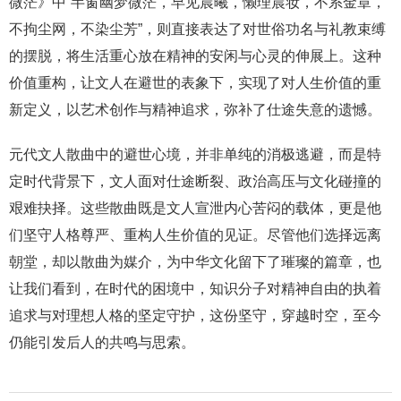
微茫》中“半窗幽梦微茫，早见晨曦，懒理晨妆，不系金章，
不拘尘网，不染尘芳”，则直接表达了对世俗功名与礼教束缚
的摆脱，将生活重心放在精神的安闲与心灵的伸展上。这种
价值重构，让文人在避世的表象下，实现了对人生价值的重
新定义，以艺术创作与精神追求，弥补了仕途失意的遗憾。
元代文人散曲中的避世心境，并非单纯的消极逃避，而是特
定时代背景下，文人面对仕途断裂、政治高压与文化碰撞的
艰难抉择。这些散曲既是文人宣泄内心苦闷的载体，更是他
们坚守人格尊严、重构人生价值的见证。尽管他们选择远离
朝堂，却以散曲为媒介，为中华文化留下了璀璨的篇章，也
让我们看到，在时代的困境中，知识分子对精神自由的执着
追求与对理想人格的坚定守护，这份坚守，穿越时空，至今
仍能引发后人的共鸣与思索。