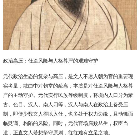
政治高压：仕途风险与人格尊严的艰难守护
元代政治生态的复杂与高压，是文人不愿入朝为官的重要现
实考量，散曲中对朝堂的疏离，本质是对仕途风险与人格尊
严的主动守护。元代实行民族等级制度，将境内人口分为蒙
古、色目、汉人、南人四等，汉人与南人在政治上备受压
制，即便少数文人得以入仕，也多处于权力边缘，且动辄面
临贬谪、构陷的风险。同时，元代官场腐败丛生，权臣当
道，正直文人若想坚守原则，往往难有立足之地。