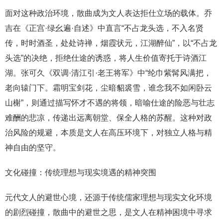
面对这种政治环境，散曲成为文人表达拒仕立场的载体。乔
吉在《正宫·绿幺遍·自述》中直言“不占龙头选，不入名贤
传，时时酒圣，处处诗禅，烟霞状元，江湖醉仙”，以“不占龙
头选”的决绝，拒绝仕途的诱惑，将人生价值寄托于诗酒江
湖。张可久《双调·清江引·老王将军》中“纶巾紫髯风满把，
老向辕门下。霜明宝剑花，尘暗貂裘雪，谁念我不如闲卧云
山榭”，则通过描写怀才不遇的将领，暗喻仕途的险恶与壮志
难酬的悲凉，传递出远离朝堂、保全人格的苏醒。这种对政
治风险的规避，本质是文人在高压环境下，对独立人格与精
神自由的坚守。
文化碰撞：传统理想与现实境遇的精神突围
元代文人的避世心境，还源于传统儒家理想与现实文化环境
的剧烈碰撞，散曲中的避世之思，是文人在精神困境中寻求