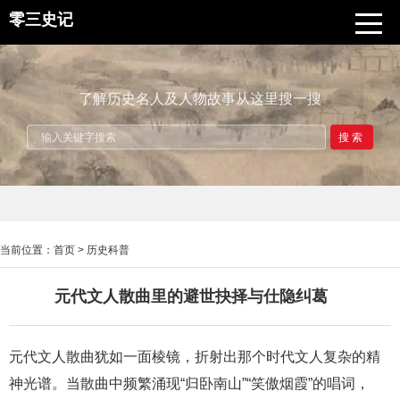
零三史记
了解历史名人及人物故事从这里搜一搜
搜索
当前位置：
首页
>
历史科普
元代文人散曲里的避世抉择与仕隐纠葛
元代文人散曲犹如一面棱镜，折射出那个时代文人复杂的精
神光谱。当散曲中频繁涌现“归卧南山”“笑傲烟霞”的唱词，