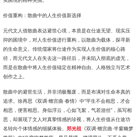
实困境的精神突围。
价值重构：散曲中的人生价值新选择
元代文人借散曲表达避世心境，本质是在仕途无望、现实压
抑的困境中，对人生价值进行重构，以散曲为载体，探寻新
的生命意义。传统儒家将仕途作为实现人生价值的核心路
径，而元代文人在失去这一路径后，并未陷入彻底的虚无，
而是在散曲中将人生价值锚定在精神自由、人格独立与艺术
创作之上。
散曲中的避世生活，并非消极颓废，而是布满对生命本真的
追求。徐再思《双调·蟾宫曲·春情》中“平生不会相思，才会
相思，便害相思。身似浮云，心如飞絮，气若游丝”，虽写相
思，却展现了文人对真挚情感的珍视，将人生价值从仕途功
名转向个体情感的细腻体验。
郑光祖
《双调·蟾宫曲·半窗幽梦