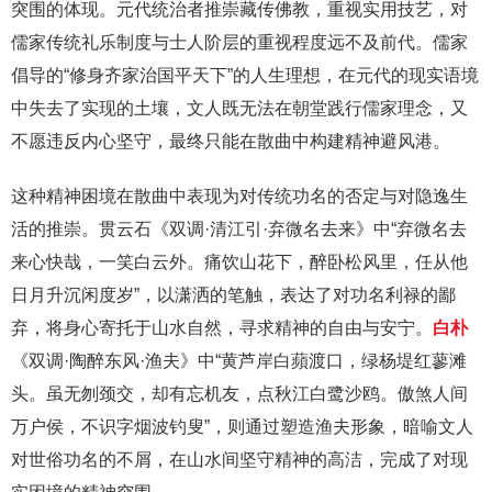
突围的体现。元代统治者推崇藏传佛教，重视实用技艺，对
儒家传统礼乐制度与士人阶层的重视程度远不及前代。儒家
倡导的“修身齐家治国平天下”的人生理想，在元代的现实语境
中失去了实现的土壤，文人既无法在朝堂践行儒家理念，又
不愿违反内心坚守，最终只能在散曲中构建精神避风港。
这种精神困境在散曲中表现为对传统功名的否定与对隐逸生
活的推崇。贯云石《双调·清江引·弃微名去来》中“弃微名去
来心快哉，一笑白云外。痛饮山花下，醉卧松风里，任从他
日月升沉闲度岁”，以潇洒的笔触，表达了对功名利禄的鄙
弃，将身心寄托于山水自然，寻求精神的自由与安宁。
白朴
《双调·陶醉东风·渔夫》中“黄芦岸白蘋渡口，绿杨堤红蓼滩
头。虽无刎颈交，却有忘机友，点秋江白鹭沙鸥。傲煞人间
万户侯，不识字烟波钓叟”，则通过塑造渔夫形象，暗喻文人
对世俗功名的不屑，在山水间坚守精神的高洁，完成了对现