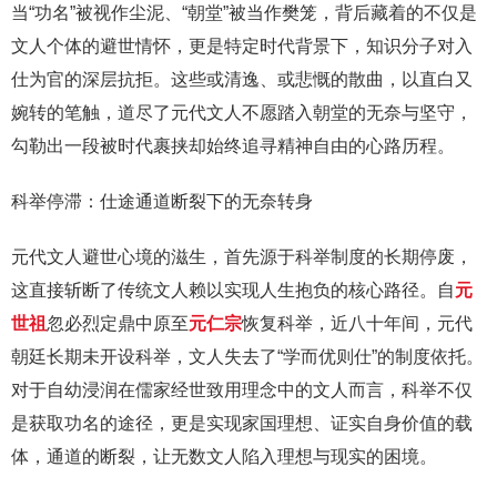
当“功名”被视作尘泥、“朝堂”被当作樊笼，背后藏着的不仅是
文人个体的避世情怀，更是特定时代背景下，知识分子对入
仕为官的深层抗拒。这些或清逸、或悲慨的散曲，以直白又
婉转的笔触，道尽了元代文人不愿踏入朝堂的无奈与坚守，
勾勒出一段被时代裹挟却始终追寻精神自由的心路历程。
科举停滞：仕途通道断裂下的无奈转身
元代文人避世心境的滋生，首先源于科举制度的长期停废，
这直接斩断了传统文人赖以实现人生抱负的核心路径。自
元
世祖
忽必烈定鼎中原至
元仁宗
恢复科举，近八十年间，元代
朝廷长期未开设科举，文人失去了“学而优则仕”的制度依托。
对于自幼浸润在儒家经世致用理念中的文人而言，科举不仅
是获取功名的途径，更是实现家国理想、证实自身价值的载
体，通道的断裂，让无数文人陷入理想与现实的困境。