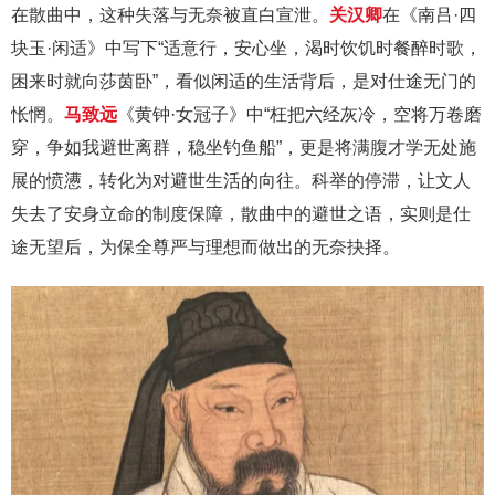
在散曲中，这种失落与无奈被直白宣泄。
关汉卿
在《南吕·四
块玉·闲适》中写下“适意行，安心坐，渴时饮饥时餐醉时歌，
困来时就向莎茵卧”，看似闲适的生活背后，是对仕途无门的
怅惘。
马致远
《黄钟·女冠子》中“枉把六经灰冷，空将万卷磨
穿，争如我避世离群，稳坐钓鱼船”，更是将满腹才学无处施
展的愤懑，转化为对避世生活的向往。科举的停滞，让文人
失去了安身立命的制度保障，散曲中的避世之语，实则是仕
途无望后，为保全尊严与理想而做出的无奈抉择。