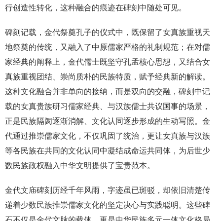
行创造性转化，这种融合的痕迹在碑刻中随处可见。
碑刻记载，金代祭奠孔子的仪式中，既保留了女真族重视天
地祭奠的传统，又融入了中原儒家严格的礼制规范；在对儒
家经典的阐释上，金代儒士既坚守孔孟核心思想，又结合女
真族重视团结、崇尚质朴的民族特质，赋予经典新的解读。
这种文化融合并非单向的接纳，而是双向的交融，碑刻中记
载的女真贵族研习儒家经典、与汉族儒士共议国事的场景，
正是民族隔阂逐渐消解、文化认同逐步形成的生动写照。金
代通过推崇儒家文化，不仅巩固了统治，更让女真族与汉族
等各民族在共同的文化认同中凝结成命运共同体，为后世少
数民族政权融入中华文明提供了宝贵范本。
金代文庙碑刻历经千年风雨，字迹虽已斑驳，却依旧清楚传
递着少数民族推崇儒家文化的坚定决心与实践聪明。这些碑
石不仅是金代文脉的载体，更是中华民族多元一体文化格局