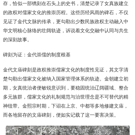
存，恰似一部镌刻在石头上的史书，清楚记录了女真族建立
的政权对儒家文化的推崇历程。这些历经风雨的碑石，不仅
见证了金代文脉的传承，更勾勒出少数民族政权主动融入中
华文明核心脉络的壮阔轨迹，诉说着文化交融中认同与共生
的深刻故事。
碑刻为证：金代崇儒的制度根基
金代文庙碑刻是政权推崇儒家文化的制度性见证，其文字清
楚勾勒出儒家文化被纳入国家管理体系的轨迹。金朝建立初
期，女真统治者便敏锐意识到，要稳固统治辽阔疆域、整合
多元族群，儒家文化的礼制规范与治世理念是不可替代的精
神纽带。金熙宗时期，下诏在上京、中都等多地修建文庙，
而各地留存的文庙碑刻，便如实记载了这一要害决策。