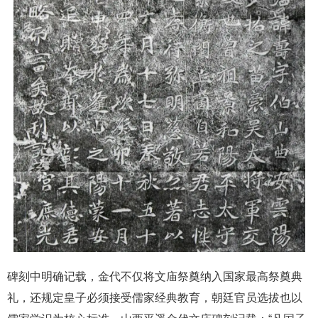
碑刻中明确记载，金代不仅将文庙祭奠纳入国家最高祭奠典
礼，还规定皇子必须接受儒家经典教育，朝廷官员选拔也以