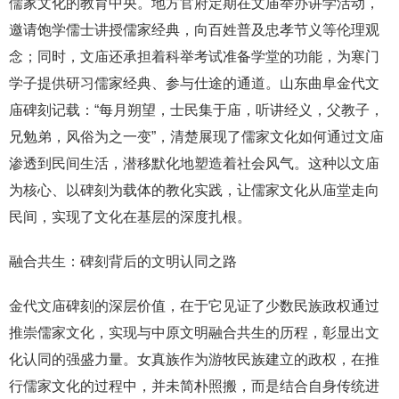
儒家文化的教育中央。地方官府定期在文庙举办讲学活动，
邀请饱学儒士讲授儒家经典，向百姓普及忠孝节义等伦理观
念；同时，文庙还承担着科举考试准备学堂的功能，为寒门
学子提供研习儒家经典、参与仕途的通道。山东曲阜金代文
庙碑刻记载：“每月朔望，士民集于庙，听讲经义，父教子，
兄勉弟，风俗为之一变”，清楚展现了儒家文化如何通过文庙
渗透到民间生活，潜移默化地塑造着社会风气。这种以文庙
为核心、以碑刻为载体的教化实践，让儒家文化从庙堂走向
民间，实现了文化在基层的深度扎根。
融合共生：碑刻背后的文明认同之路
金代文庙碑刻的深层价值，在于它见证了少数民族政权通过
推崇儒家文化，实现与中原文明融合共生的历程，彰显出文
化认同的强盛力量。女真族作为游牧民族建立的政权，在推
行儒家文化的过程中，并未简朴照搬，而是结合自身传统进