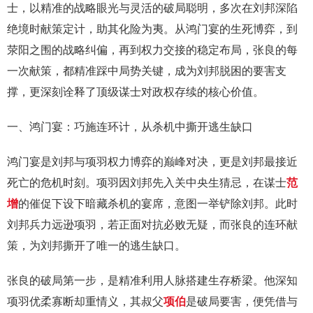
士，以精准的战略眼光与灵活的破局聪明，多次在刘邦深陷
绝境时献策定计，助其化险为夷。从鸿门宴的生死博弈，到
荥阳之围的战略纠偏，再到权力交接的稳定布局，张良的每
一次献策，都精准踩中局势关键，成为刘邦脱困的要害支
撑，更深刻诠释了顶级谋士对政权存续的核心价值。
一、鸿门宴：巧施连环计，从杀机中撕开逃生缺口
鸿门宴是刘邦与项羽权力博弈的巅峰对决，更是刘邦最接近
死亡的危机时刻。项羽因刘邦先入关中央生猜忌，在谋士
范
增
的催促下设下暗藏杀机的宴席，意图一举铲除刘邦。此时
刘邦兵力远逊项羽，若正面对抗必败无疑，而张良的连环献
策，为刘邦撕开了唯一的逃生缺口。
张良的破局第一步，是精准利用人脉搭建生存桥梁。他深知
项羽优柔寡断却重情义，其叔父
项伯
是破局要害，便凭借与