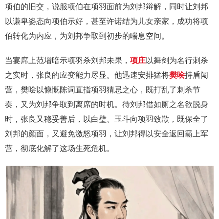
项伯的旧交，说服项伯在项羽面前为刘邦辩解，同时让刘邦
以谦卑姿态向项伯示好，甚至许诺结为儿女亲家，成功将项
伯转化为内应，为刘邦争取到初步的喘息空间。
当宴席上范增暗示项羽杀刘邦未果，
项庄
以舞剑为名行刺杀
之实时，张良的应变能力尽显。他迅速安排猛将
樊哙
持盾闯
营，樊哙以慷慨陈词直指项羽猜忌之心，既打乱了刺杀节
奏，又为刘邦争取到离席的时机。待刘邦借如厕之名欲脱身
时，张良又稳妥善后，以白璧、玉斗向项羽致歉，既保全了
刘邦的颜面，又避免激怒项羽，让刘邦得以安全返回霸上军
营，彻底化解了这场生死危机。