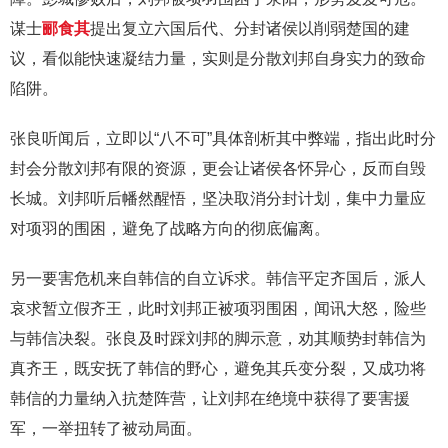
谋士
郦食其
提出复立六国后代、分封诸侯以削弱楚国的建
议，看似能快速凝结力量，实则是分散刘邦自身实力的致命
陷阱。
张良听闻后，立即以“八不可”具体剖析其中弊端，指出此时分
封会分散刘邦有限的资源，更会让诸侯各怀异心，反而自毁
长城。刘邦听后幡然醒悟，坚决取消分封计划，集中力量应
对项羽的围困，避免了战略方向的彻底偏离。
另一要害危机来自韩信的自立诉求。韩信平定齐国后，派人
哀求暂立假齐王，此时刘邦正被项羽围困，闻讯大怒，险些
与韩信决裂。张良及时踩刘邦的脚示意，劝其顺势封韩信为
真齐王，既安抚了韩信的野心，避免其兵变分裂，又成功将
韩信的力量纳入抗楚阵营，让刘邦在绝境中获得了要害援
军，一举扭转了被动局面。