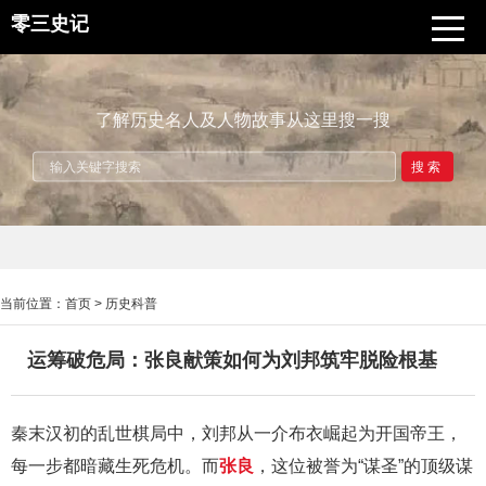
零三史记
了解历史名人及人物故事从这里搜一搜
搜索
当前位置：
首页
>
历史科普
运筹破危局：张良献策如何为刘邦筑牢脱险根基
秦末汉初的乱世棋局中，刘邦从一介布衣崛起为开国帝王，
每一步都暗藏生死危机。而
张良
，这位被誉为“谋圣”的顶级谋