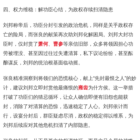
四、权力维稳：解功臣心结，为政权存续扫清隐患
刘邦称帝后，功臣分封引发的政治危机，同样是关乎政权存
亡的险局，而张良的献策再次助刘邦化解困局。刘邦大封功
臣时，仅封赏了
萧何
、
曹参
等亲信旧部，众多将领因担心功
劳被埋没、甚至因过往过失遭清算，私下议论纷纷，甚至酝
酿谋反，刘邦的统治根基面临动摇。
张良精准洞察到将领们的恐慌核心，献上“先封最恨之人”的妙
计，建议刘邦立即封赏他最痛恨的
雍齿
为什方侯。这一举措
打破了功臣们的猜忌循环，让众人确信即便有旧怨也能获
封，消除了对清算的恐惊，迅速稳定了人心。刘邦依计而
行，设宴分封后，群臣疑虑尽消，政权的稳定得以维系，为
刘邦后续应对其他危机扫清了内部隐患。