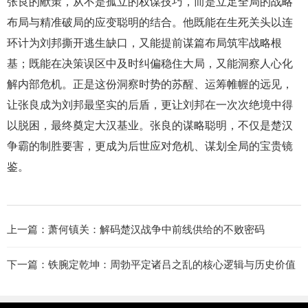
张良的献策，从不是孤立的权谋技巧，而是立足全局的战略
布局与精准破局的应变聪明的结合。他既能在生死关头以连
环计为刘邦撕开逃生缺口，又能提前谋篇布局筑牢战略根
基；既能在决策误区中及时纠偏稳住大局，又能洞察人心化
解内部危机。正是这份洞察时势的苏醒、运筹帷幄的远见，
让张良成为刘邦最坚实的后盾，更让刘邦在一次次绝境中得
以脱困，最终奠定大汉基业。张良的谋略聪明，不仅是楚汉
争霸的制胜要害，更成为后世应对危机、谋划全局的宝贵镜
鉴。
上一篇：
萧何镇关：解码楚汉战争中前线供给的不败密码
下一篇：
铁腕定乾坤：周勃平定诸吕之乱的核心逻辑与历史价值