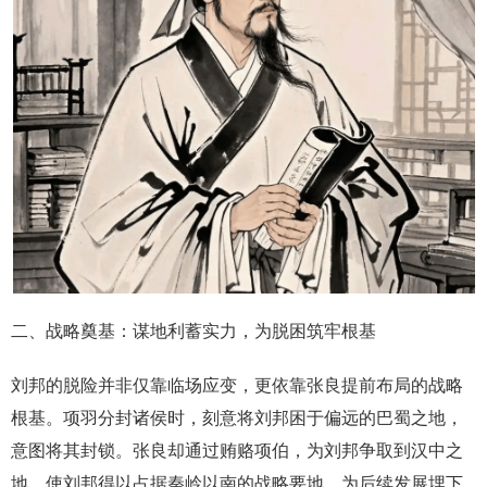
二、战略奠基：谋地利蓄实力，为脱困筑牢根基
刘邦的脱险并非仅靠临场应变，更依靠张良提前布局的战略
根基。项羽分封诸侯时，刻意将刘邦困于偏远的巴蜀之地，
意图将其封锁。张良却通过贿赂项伯，为刘邦争取到汉中之
地，使刘邦得以占据秦岭以南的战略要地，为后续发展埋下