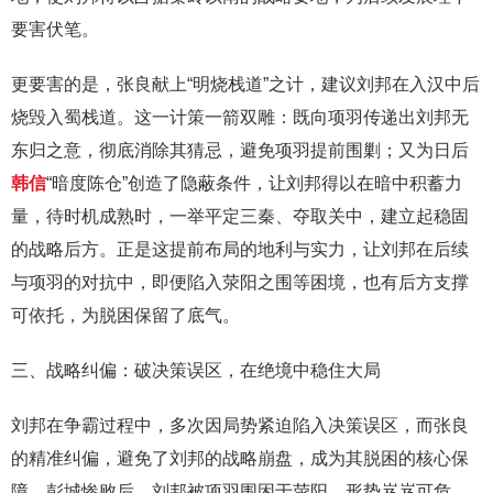
要害伏笔。
更要害的是，张良献上“明烧栈道”之计，建议刘邦在入汉中后
烧毁入蜀栈道。这一计策一箭双雕：既向项羽传递出刘邦无
东归之意，彻底消除其猜忌，避免项羽提前围剿；又为日后
韩信
“暗度陈仓”创造了隐蔽条件，让刘邦得以在暗中积蓄力
量，待时机成熟时，一举平定三秦、夺取关中，建立起稳固
的战略后方。正是这提前布局的地利与实力，让刘邦在后续
与项羽的对抗中，即便陷入荥阳之围等困境，也有后方支撑
可依托，为脱困保留了底气。
三、战略纠偏：破决策误区，在绝境中稳住大局
刘邦在争霸过程中，多次因局势紧迫陷入决策误区，而张良
的精准纠偏，避免了刘邦的战略崩盘，成为其脱困的核心保
障。彭城惨败后，刘邦被项羽围困于荥阳，形势岌岌可危。