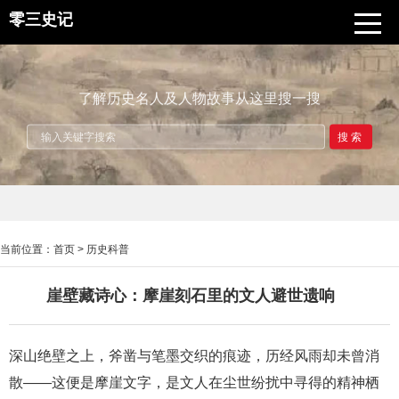
零三史记
了解历史名人及人物故事从这里搜一搜
搜索
当前位置：
首页
>
历史科普
崖壁藏诗心：摩崖刻石里的文人避世遗响
深山绝壁之上，斧凿与笔墨交织的痕迹，历经风雨却未曾消
散——这便是摩崖文字，是文人在尘世纷扰中寻得的精神栖