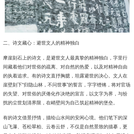
二、诗文藏心：避世文人的精神独白
摩崖刻石上的诗文，是避世文人最真挚的精神独白，字里行
间藏着他们对世俗的疏离、对自然的热爱，以及对精神自由
的执着追求。有的诗文直抒胸臆，坦露避世的决心。文人在
崖壁刻下“归隐山林，不问世事”的誓言，字字铿锵，将对官场
的失望、对世俗的厌倦化作决绝的宣言，以文字为界，与纷
扰的尘世划清界限，在峭壁间为自己筑起精神的堡垒。
有的诗文借景抒情，描绘山水间的安闲心境。他们笔下的深
山飞瀑、苍松翠柏、云卷云舒，不仅是自然景致的描摹，更