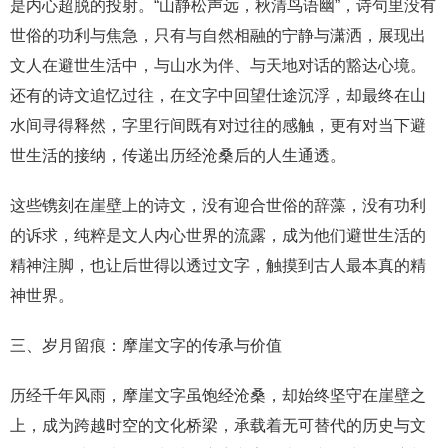
是内心超脱的投射。“山静松声远，秋清鸟语幽”，诗句里没有
世俗的功利与焦急，只有与自然相融的宁静与潇洒，展现出
文人在避世生活中，与山水为伴、与天地对话的豁达心境。
还有的诗文追忆过往，在文字中回望仕途沉浮，却最终在山
水间寻得释然，字里行间既有对过往的感触，更有对当下避
世生活的接纳，传递出历经沧桑后的人生通透。
这些镌刻在崖壁上的诗文，没有迎合世俗的辞藻，没有功利
的诉求，纯粹是文人内心世界的流露，成为他们避世生活的
精神注脚，也让后世得以透过文字，触摸到古人最本真的精
神世界。
三、岁月留痕：摩崖文字的传承与价值
历经千年风雨，摩崖文字虽饱经沧桑，却始终坚守在崖壁之
上，成为跨越时空的文化桥梁，承载着无可替代的历史与文