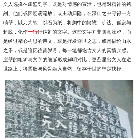
文人选择在崖壁刻字，既是对情感的宣泄，也是对精神的铭
刻。他们或因贬谪流放，或主动归隐，在深山之中寻得一方
峭壁，以刀为笔，以石为纸，将胸中的愤懑、旷达、孤寂与
超脱，化作
一行
行镌刻的文字。这些文字并非随意涂鸦，而
是经过精心构思的诗文，或是抒发避世之志，或是描绘山水
之乐，或是追忆往昔岁月，每一笔都饱含文人的真情实感。
崖壁的粗犷与文字的细腻形成鲜明对比，更凸显出文人在避
世路上，将柔肠与风骨融入自然、留存于世的坚定抉择。