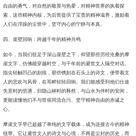
自由的勇气，对自然的敬畏与热爱，对精神世界的执着探
索，这些精神内核，为后世提供了宝贵的精神滋养，激励着
人们在浮躁的尘世中，坚守内心的宁静与本真。
四、崖壁回响：跨越千年的精神共鸣
如今，当我们驻足于深山崖壁之下，仰望那些历经沧桑的摩
崖文字，仿佛能穿越时空，与千年前的避世文人隔空对话。
指尖轻触凹凸的刻痕，那些镌刻在石头上的诗文，便带着文
人的悲欢与风骨，在耳畔轻轻回响。我们能感受到他们仕途
失意时的愤懑，归隐山林时的释然，与山水为伴时的安闲，
更能读懂他们不与世俗同流合污、坚守精神自由的赤诚之
心。
摩崖文字早已超越了单纯的文字载体，成为连接古今的精神
纽带。它让避世文人的诗文与心境，不再是尘封的历史，而