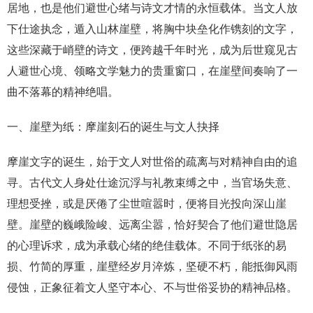
居地，也是他们避世心绪与诗文才情的永恒载体。当文人放
下仕途执念，遁入山林崖壁，将胸中块垒化作镌刻的文字，
这些深藏于峭壁的诗文，便跨越千年时光，成为后世窥见古
人避世心境、领略文学魅力的贵重窗口，在崖壁间奏响了一
曲不落幕的精神绝唱。
一、崖壁为纸：摩崖刻石的诞生与文人抉择
摩崖文字的诞生，始于文人对世俗的疏离与对精神自由的追
寻。古代文人身处仕途沉浮与礼教束缚之中，当官场失意、
理想受挫，或是厌倦了尘世喧嚣时，便将目光投向深山崖
壁。崖壁的巍峨险峻、远离尘嚣，恰好契合了他们避世隐居
的心理诉求，成为承载心绪的绝佳载体。不同于纸张的易
损、竹简的厚重，崖壁经岁月淬炼，坚硬不朽，能抵御风雨
侵蚀，正象征着文人坚守本心、不与世俗妥协的精神品格。