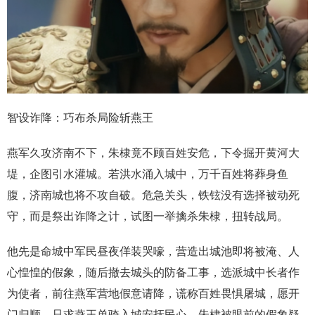
智设诈降：巧布杀局险斩燕王
燕军久攻济南不下，朱棣竟不顾百姓安危，下令掘开黄河大
堤，企图引水灌城。若洪水涌入城中，万千百姓将葬身鱼
腹，济南城也将不攻自破。危急关头，铁铉没有选择被动死
守，而是祭出诈降之计，试图一举擒杀朱棣，扭转战局。
他先是命城中军民昼夜佯装哭嚎，营造出城池即将被淹、人
心惶惶的假象，随后撤去城头的防备工事，选派城中长者作
为使者，前往燕军营地假意请降，谎称百姓畏惧屠城，愿开
门归顺，只求燕王单骑入城安抚民心。朱棣被眼前的假象疑