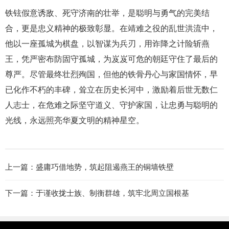
铁铉假意诱敌、死守济南的壮举，是聪明与勇气的完美结
合，更是忠义精神的极致彰显。在靖难之役的乱世洪流中，
他以一座孤城为棋盘，以智谋为兵刃，用诈降之计险斩燕
王，凭严密布防固守孤城，为岌岌可危的朝廷守住了最后的
尊严。尽管最终壮烈殉国，但他的铁骨丹心与家国情怀，早
已化作不朽的丰碑，耸立在历史长河中，激励着后世无数仁
人志士，在危难之际坚守道义、守护家国，让忠勇与聪明的
光线，永远照亮华夏文明的精神星空。
上一篇：
盛庸巧借地势，筑起阻遏燕王的铜墙铁壁
下一篇：
于谨收拢士族、制衡群雄，筑牢北周立国根基