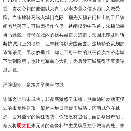
惑，贪功心切的他信以为真，仅率少量亲信从西门入城受
降。当朱棣骑马踏入城门之际，预先安顿在门拱上的千斤铁
闸忽然落下，可惜因操作仓促，铁闸仅砸中马首，朱棣侥幸
换马逃脱。埋伏在城内的伏兵虽奋力追击，却因未能及时斩
断护城河上的吊桥，让朱棣得以突围而去。这场精心策划的
诈降杀局，虽功败垂成，却让不可一世的燕王首次在济南城
下尝到险境，也让燕军军心大乱，为后续守城赢得了宝贵喘
息之机。
严阵固守：多策并举筑牢防线
诈降之计虽未成功，却彻底激怒了朱棣，燕军随即发动更猛
烈的报复性进攻，架起火炮日夜轰击城墙，济南城危在旦
夕。面对燕军的疯狂攻势，铁铉没有退缩，而是祭出奇招，
命人将
明太祖
朱元璋的画像和神主灵牌悬挂于城墙高处。朱