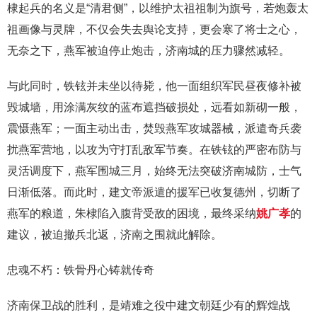
棣起兵的名义是“清君侧”，以维护太祖祖制为旗号，若炮轰太
祖画像与灵牌，不仅会失去舆论支持，更会寒了将士之心，
无奈之下，燕军被迫停止炮击，济南城的压力骤然减轻。
与此同时，铁铉并未坐以待毙，他一面组织军民昼夜修补被
毁城墙，用涂满灰纹的蓝布遮挡破损处，远看如新砌一般，
震慑燕军；一面主动出击，焚毁燕军攻城器械，派遣奇兵袭
扰燕军营地，以攻为守打乱敌军节奏。在铁铉的严密布防与
灵活调度下，燕军围城三月，始终无法突破济南城防，士气
日渐低落。而此时，建文帝派遣的援军已收复德州，切断了
燕军的粮道，朱棣陷入腹背受敌的困境，最终采纳
姚广孝
的
建议，被迫撤兵北返，济南之围就此解除。
忠魂不朽：铁骨丹心铸就传奇
济南保卫战的胜利，是靖难之役中建文朝廷少有的辉煌战