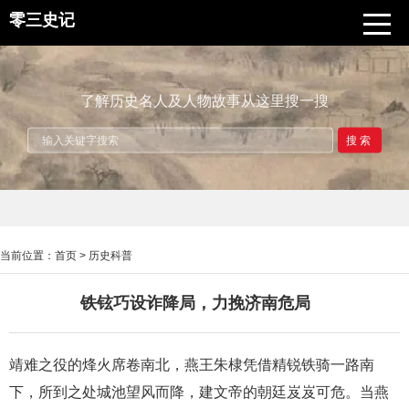
零三史记
了解历史名人及人物故事从这里搜一搜
搜索
当前位置：
首页
>
历史科普
铁铉巧设诈降局，力挽济南危局
靖难之役的烽火席卷南北，燕王朱棣凭借精锐铁骑一路南
下，所到之处城池望风而降，建文帝的朝廷岌岌可危。当燕