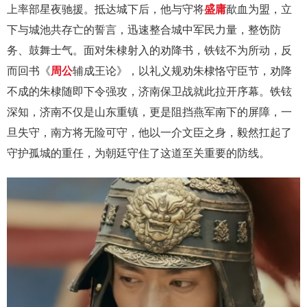
上率部星夜驰援。抵达城下后，他与守将
盛庸
歃血为盟，立
下与城池共存亡的誓言，迅速整合城中军民力量，整饬防
务、鼓舞士气。面对朱棣射入的劝降书，铁铉不为所动，反
而回书《
周公
辅成王论》，以礼义规劝朱棣恪守臣节，劝降
不成的朱棣随即下令强攻，济南保卫战就此拉开序幕。铁铉
深知，济南不仅是山东重镇，更是阻挡燕军南下的屏障，一
旦失守，南方将无险可守，他以一介文臣之身，毅然扛起了
守护孤城的重任，为朝廷守住了这道至关重要的防线。