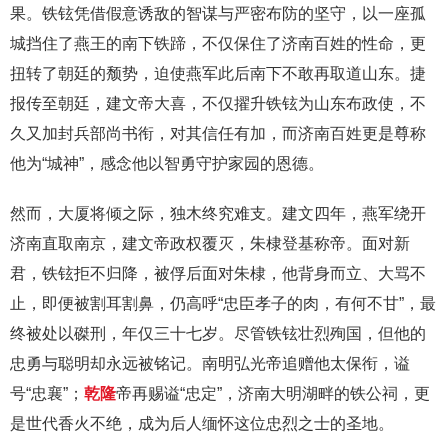
果。铁铉凭借假意诱敌的智谋与严密布防的坚守，以一座孤
城挡住了燕王的南下铁蹄，不仅保住了济南百姓的性命，更
扭转了朝廷的颓势，迫使燕军此后南下不敢再取道山东。捷
报传至朝廷，建文帝大喜，不仅擢升铁铉为山东布政使，不
久又加封兵部尚书衔，对其信任有加，而济南百姓更是尊称
他为“城神”，感念他以智勇守护家园的恩德。
然而，大厦将倾之际，独木终究难支。建文四年，燕军绕开
济南直取南京，建文帝政权覆灭，朱棣登基称帝。面对新
君，铁铉拒不归降，被俘后面对朱棣，他背身而立、大骂不
止，即便被割耳割鼻，仍高呼“忠臣孝子的肉，有何不甘”，最
终被处以磔刑，年仅三十七岁。尽管铁铉壮烈殉国，但他的
忠勇与聪明却永远被铭记。南明弘光帝追赠他太保衔，谥
号“忠襄”；
乾隆
帝再赐谥“忠定”，济南大明湖畔的铁公祠，更
是世代香火不绝，成为后人缅怀这位忠烈之士的圣地。