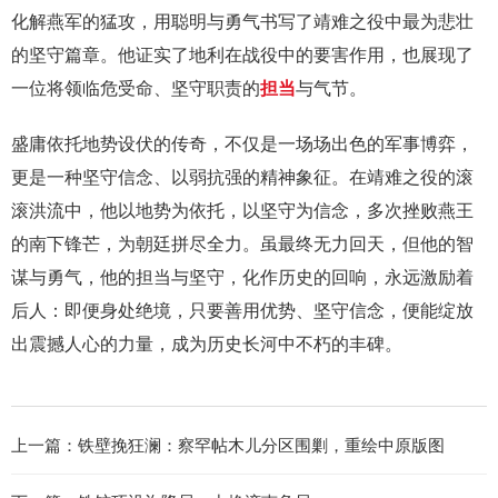
化解燕军的猛攻，用聪明与勇气书写了靖难之役中最为悲壮
的坚守篇章。他证实了地利在战役中的要害作用，也展现了
一位将领临危受命、坚守职责的
担当
与气节。
盛庸依托地势设伏的传奇，不仅是一场场出色的军事博弈，
更是一种坚守信念、以弱抗强的精神象征。在靖难之役的滚
滚洪流中，他以地势为依托，以坚守为信念，多次挫败燕王
的南下锋芒，为朝廷拼尽全力。虽最终无力回天，但他的智
谋与勇气，他的担当与坚守，化作历史的回响，永远激励着
后人：即便身处绝境，只要善用优势、坚守信念，便能绽放
出震撼人心的力量，成为历史长河中不朽的丰碑。
上一篇：
铁壁挽狂澜：察罕帖木儿分区围剿，重绘中原版图