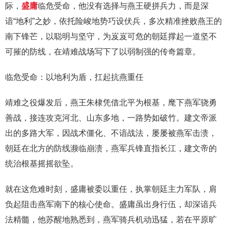
际，
盛庸
临危受命，他没有选择与燕王硬拼兵力，而是深
谙“地利”之妙，依托险峻地势巧设伏兵，多次精准挫败燕王的
南下锋芒，以聪明与坚守，为岌岌可危的朝廷撑起一道坚不
可摧的防线，在靖难战场写下了以弱制强的传奇篇章。
临危受命：以地利为盾，扛起抗燕重任
靖难之役爆发后，燕王朱棣凭借北平为根基，麾下燕军骁勇
善战，接连攻克河北、山东多地，一路势如破竹。建文帝派
出的多路大军，因战术僵化、不谙战法，屡屡被燕军击溃，
朝廷在北方的防线濒临崩溃，燕军兵锋直指长江，建文帝的
统治根基摇摇欲坠。
就在这危难时刻，盛庸被委以重任，执掌朝廷主力军队，肩
负起阻击燕军南下的核心使命。盛庸虽出身行伍，却深谙兵
法精髓，他苏醒地熟悉到，燕军骑兵机动迅猛，若在平原旷