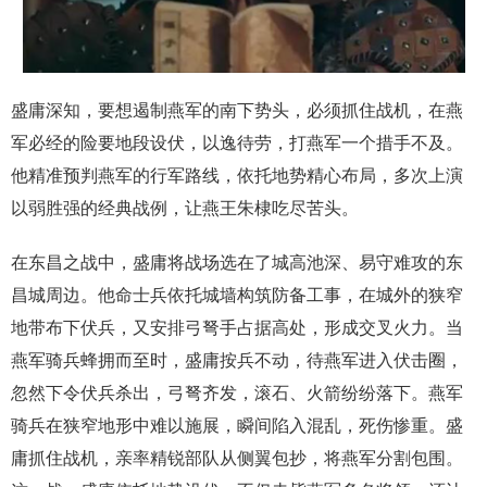
盛庸深知，要想遏制燕军的南下势头，必须抓住战机，在燕
军必经的险要地段设伏，以逸待劳，打燕军一个措手不及。
他精准预判燕军的行军路线，依托地势精心布局，多次上演
以弱胜强的经典战例，让燕王朱棣吃尽苦头。
在东昌之战中，盛庸将战场选在了城高池深、易守难攻的东
昌城周边。他命士兵依托城墙构筑防备工事，在城外的狭窄
地带布下伏兵，又安排弓弩手占据高处，形成交叉火力。当
燕军骑兵蜂拥而至时，盛庸按兵不动，待燕军进入伏击圈，
忽然下令伏兵杀出，弓弩齐发，滚石、火箭纷纷落下。燕军
骑兵在狭窄地形中难以施展，瞬间陷入混乱，死伤惨重。盛
庸抓住战机，亲率精锐部队从侧翼包抄，将燕军分割包围。