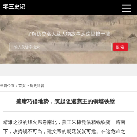
零三史记
了解历史名人及人物故事从这里搜一搜
搜索
当前位置：
首页
>
历史科普
盛庸巧借地势，筑起阻遏燕王的铜墙铁壁
靖难之役的烽火席卷南北，燕王朱棣凭借精锐铁骑一路南
下，攻势锐不可当，建文帝的朝廷岌岌可危。在这危难之