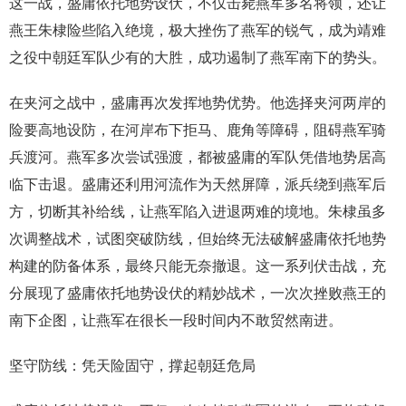
这一战，盛庸依托地势设伏，不仅击毙燕军多名将领，还让
燕王朱棣险些陷入绝境，极大挫伤了燕军的锐气，成为靖难
之役中朝廷军队少有的大胜，成功遏制了燕军南下的势头。
在夹河之战中，盛庸再次发挥地势优势。他选择夹河两岸的
险要高地设防，在河岸布下拒马、鹿角等障碍，阻碍燕军骑
兵渡河。燕军多次尝试强渡，都被盛庸的军队凭借地势居高
临下击退。盛庸还利用河流作为天然屏障，派兵绕到燕军后
方，切断其补给线，让燕军陷入进退两难的境地。朱棣虽多
次调整战术，试图突破防线，但始终无法破解盛庸依托地势
构建的防备体系，最终只能无奈撤退。这一系列伏击战，充
分展现了盛庸依托地势设伏的精妙战术，一次次挫败燕王的
南下企图，让燕军在很长一段时间内不敢贸然南进。
坚守防线：凭天险固守，撑起朝廷危局