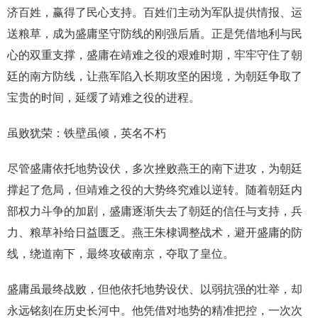
济百姓，赢得了民心支持。百姓们主动为军队提供情报、运
送粮草，成为盛庸坚守防线的刚强后盾。正是凭借地利与民
心的双重支撑，盛庸在靖难之役的艰难时期，牢牢守住了朝
廷的南方防线，让燕军陷入长期攻坚的困境，为朝廷争取了
宝贵的时间，延缓了靖难之役的进程。
虽败犹荣：铁壁虽倾，英名不朽
尽管盛庸依托地势设伏，多次挫败燕王的南下进攻，为朝廷
撑起了危局，但靖难之役的大势终究难以逆转。随着朝廷内
部权力斗争的加剧，盛庸逐渐失去了朝廷的信任与支持，兵
力、粮草补给日益匮乏。燕王朱棣调整战术，避开盛庸的防
线，绕道南下，最终攻破南京，夺取了皇位。
盛庸虽最终战败，但他依托地势设伏、以弱抗强的壮举，却
永远铭刻在历史长河中。他凭借对地势的精准把控，一次次