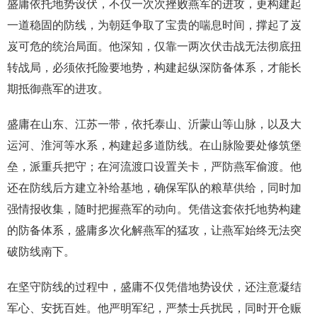
盛庸依托地势设伏，不仅一次次挫败燕军的进攻，更构建起
一道稳固的防线，为朝廷争取了宝贵的喘息时间，撑起了岌
岌可危的统治局面。他深知，仅靠一两次伏击战无法彻底扭
转战局，必须依托险要地势，构建起纵深防备体系，才能长
期抵御燕军的进攻。
盛庸在山东、江苏一带，依托泰山、沂蒙山等山脉，以及大
运河、淮河等水系，构建起多道防线。在山脉险要处修筑堡
垒，派重兵把守；在河流渡口设置关卡，严防燕军偷渡。他
还在防线后方建立补给基地，确保军队的粮草供给，同时加
强情报收集，随时把握燕军的动向。凭借这套依托地势构建
的防备体系，盛庸多次化解燕军的猛攻，让燕军始终无法突
破防线南下。
在坚守防线的过程中，盛庸不仅凭借地势设伏，还注意凝结
军心、安抚百姓。他严明军纪，严禁士兵扰民，同时开仓赈