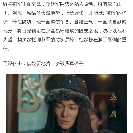
野与燕军正面交锋，朝廷军队势必陷入被动。唯有依托山
川、河流、城隘等天然地势，扬长避短，才能抵消燕军的优
势，守住防线。他一面整饬军备、凝结士气，一面亲自勘察
地形，将目光锁定在那些易守难攻的险要之地，决心以地利
为盾，构筑起抵御燕军的结实屏障，扛起挽狂澜于既倒的重
任。
巧设伏击：借险要地势，屡破燕军锋芒