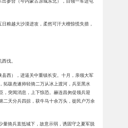
军出参合（今内蒙古凉城东北），自领一军进屯
五日粮越大沙漠进攻，柔然可汗大檀惊慌失措，
机西伐。
陕县西），进逼关中重镇长安。十月，亲领大军
，拓跋焘遂帅轻骑二万从冰上渡河，兵至黑水
臣，突闻消息，上下惊恐。赫连昌匆促领兵迎
第二天分兵四掠，获牛马十余万头，徙民户万余
以少量骑兵直抵城下，故意示弱，诱固守之夏军脱