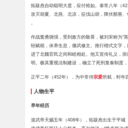
拓跋焘自幼聪明大度，应付裕如。泰常八年（42
攻灭胡夏、北燕、北凉，征伐山胡，降伏鄯善、
。
作战鸷勇骁强，受到敌方的敬畏，被刘宋称为“
轻赋税，休养生息，偃武修文。推行楷式文字，
进了北魏官民之间和睦相处。他又宣传礼义，崇
明。极其重视法制建设 ，确立了死刑复奏制度
正平二年（452年），为中常侍
宗爱
所弑，时年
人物生平
早年经历
道武帝天赐五年（408年），拓跋焘出生于平城