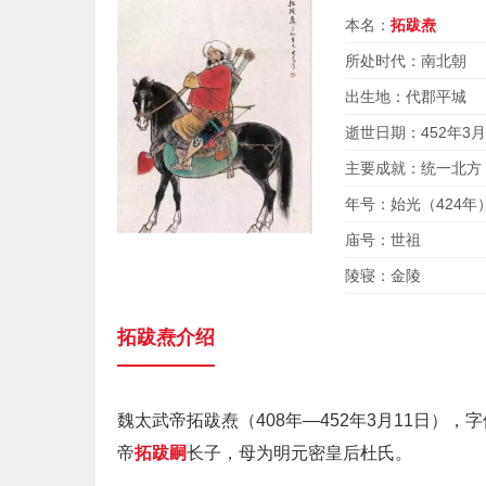
本名：
拓跋焘
所处时代：南北朝
出生地：代郡平城
逝世日期：452年3月
主要成就：统一北方
年号：始光（424年
庙号：世祖
陵寝：金陵
拓跋焘介绍
魏太武帝拓跋焘（408年—452年3月11日
帝
拓跋嗣
长子，母为明元密皇后杜氏。