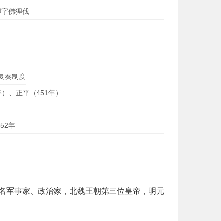
狸字佛狸伐
复奏制度
年）、正平（451年）
52年
著名军事家、政治家，北魏王朝第三位皇帝，明元