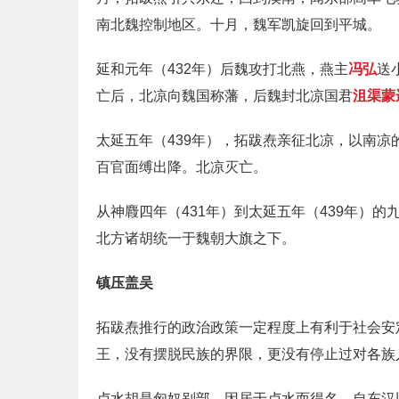
南北魏控制地区。十月，魏军凯旋回到平城。
延和元年（432年）后魏攻打北燕，燕主
冯弘
送
亡后，北凉向魏国称藩，后魏封北凉国君
沮渠蒙
太延五年（439年），拓跋焘亲征北凉，以南凉
百官面缚出降。北凉灭亡。
从神麚四年（431年）到太延五年（439年）
北方诸胡统一于魏朝大旗之下。
镇压盖吴
拓跋焘推行的政治政策一定程度上有利于社会安
王，没有摆脱民族的界限，更没有停止过对各族
卢水胡是匈奴别部，因居于卢水而得名，自东汉