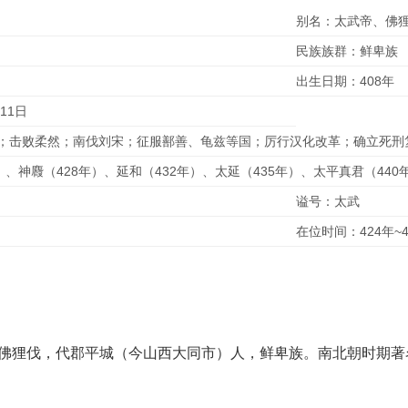
别名：太武帝、佛
民族族群：鲜卑族
出生日期：408年
11日
；击败柔然；南伐刘宋；征服鄯善、龟兹等国；厉行汉化改革；确立死刑
）、神麚（428年）、延和（432年）、太延（435年）、太平真君（440
谥号：太武
在位时间：424年~4
），字佛狸伐，代郡平城（今山西大同市）人，鲜卑族。南北朝时期