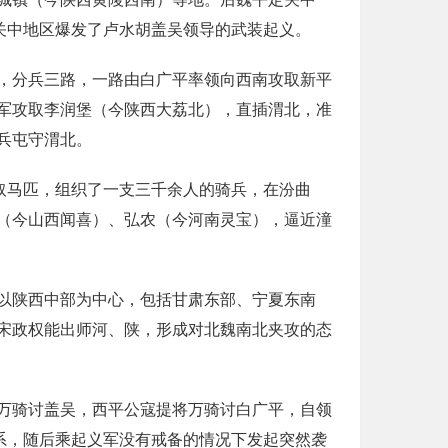
关中地区爆发了卢水胡盖吴领导的武装起义。
，分兵三路，一路由白广平率领向西南攻取新平
军攻取李润堡（今陕西大荔北），直插渭北，准
兵屯守渭北。
取马匹，组织了一支三千余人的骑兵，在汾曲
（今山西闻喜）、弘农（今河南灵宝），逼近潼
以陕西中部为中心，包括甘肃东部、宁夏东南
宋政权能出师河、陕，形成对北魏南北夹攻的态
万骑讨盖吴，西平公寇提将万骑讨白广平，自领
系，随后乘起义军没有戒备的情况下发起突然袭