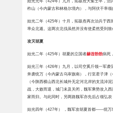
始光元年（424年）九月，拓跋焘大集士卒，
柞山（今内蒙古和林格尔境内），与阿伏干率领
始光二年（425年）十月，拓跋焘再次治兵于
率众北遁。这两次北伐虽然并没有使柔然受到致
攻灭胡夏
始光二年（425年）胡夏的立国者
赫连勃勃
病死
始光三年（426年）九月，以司空奚斤领一军
奔袭统万（今内蒙古乌审旗南），行至君子津（
（今陕西横山西北长城外无定河北岸的支流淖泥
战，大败而退，城门未及关闭，魏军乘势攻入西
家而归。与此同时，另两路魏军亦先后占领弘农
始光四年（427年） ，魏军攻胡夏首都——