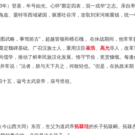
3年）登基，年号始光。心怀“廓定四表，混一戎华”之志。亲自
龟兹、粟特等西域诸国，驱逐吐谷浑，攻取刘宋河南重镇，统一中
英图武略，事驾前古”，超越冒顿和檀石槐 。在休战期间，他常
奠定魏碑基础。广召汉族士人，重用汉臣
崔浩
、
高允
等人，改革
尚儒学，推动了鲜卑民族汉化发展。恪守节俭，奖赏慷慨。每逢
，并常说："法者，朕与天下共之，何敢轻也。"但是，在执政末
四十五，谥号太武皇帝，庙号世祖。
（今山西大同）东宫，生父为道武帝
拓跋珪
的长子拓跋嗣。拓跋