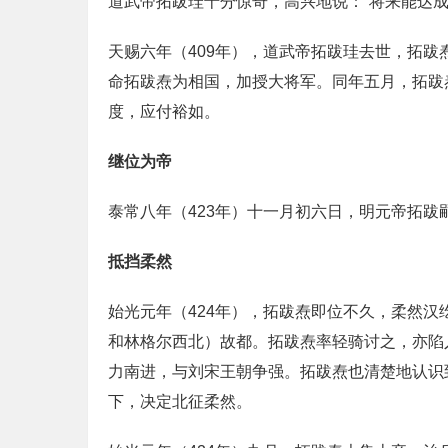
道武帝拓跋珪十分惊奇，高兴地说：“将来能达成
天赐六年（409年），道武帝拓跋珪去世，拓跋
命拓跋焘为相国，加授大将军。同年五月，拓跋
度，应付裕如。
继位为帝
泰常八年（423年）十一月初六日，明元帝拓
抵挡柔然
始光元年（424年），拓跋焘即位不久，柔然
和林格尔西北）故都。拓跋焘率轻骑讨之，亦陷
力南进，与刘宋王朝争强。拓跋焘也清楚地认识
下，决定北征柔然。