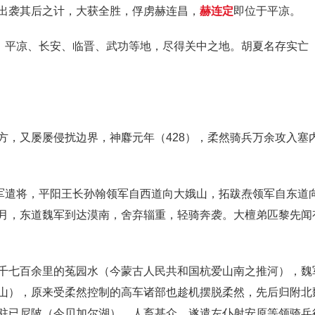
出袭其后之计，大获全胜，俘虏赫连昌，
赫连定
即位于平凉。
定、平凉、长安、临晋、武功等地，尽得关中之地。胡夏名存实亡
方，又屡屡侵扰边界，神麔元年（428），柔然骑兵万余攻入塞
分军遣将，平阳王长孙翰领军自西道向大娥山，拓跋焘领军自东道
月，东道魏军到达漠南，舍弃辎重，轻骑奔袭。大檀弟匹黎先闻
千七百余里的菟园水（今蒙古人民共和国杭爱山南之推河），魏
山），原来受柔然控制的高车诸部也趁机摆脱柔然，先后归附北
驻已尼陂（今贝加尔湖），人畜甚众，遂遣左仆射安原等领骑兵