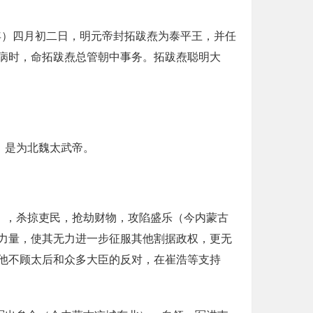
年）四月初二日，明元帝封拓跋焘为泰平王，并任
病时，命拓跋焘总管朝中事务。拓跋焘聪明大
，是为北魏太武帝。
），杀掠吏民，抢劫财物，攻陷盛乐（今内蒙古
力量，使其无力进一步征服其他割据政权，更无
他不顾太后和众多大臣的反对，在崔浩等支持