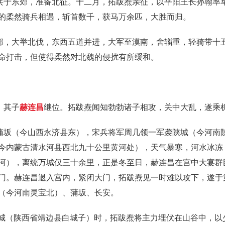
治兵于东郊，准备北征。十二月，拓跋焘亲征，以平阳王长孙翰率
的柔然骑兵相遇，斩首数千，获马万余匹，大胜而归。
西郊，大举北伐，东西五道并进，大军至漠南，舍辎重，轻骑带十
命打击，但使得柔然对北魏的侵扰有所缓和。
，其子
赫连昌
继位。拓跋焘闻知勃勃诸子相攻，关中大乱，遂乘
袭蒲坂（今山西永济县东），宋兵将军周几领一军袭陕城（今河南
今内蒙古清水河县西北九十公里黄河处），天气暴寒，河水冰冻
河），离统万城仅三十余里，正是冬至日，赫连昌在宫中大宴群
门。赫连昌退入宫内，紧闭大门，拓跋焘见一时难以攻下，遂于
（今河南灵宝北）、蒲坂、长安。
统万城（陕西省靖边县白城子）时，拓跋焘将主力埋伏在山谷中，