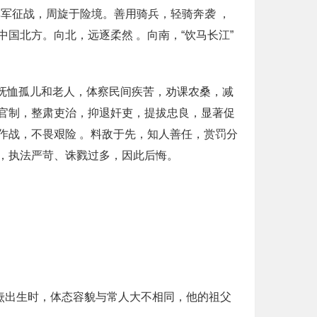
率军征战，周旋于险境。善用骑兵，轻骑奔袭 ，
国北方。向北，远逐柔然 。向南，“饮马长江”
常抚恤孤儿和老人，体察民间疾苦，劝课农桑，减
官制，整肃吏治，抑退奸吏，提拔忠良，显著促
作战，不畏艰险 。料敌于先，知人善任，赏罚分
期，执法严苛、诛戮过多，因此后悔。
焘出生时，体态容貌与常人大不相同，他的祖父