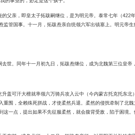
我的事业的，必定是这个孩子。”
焘的父亲，即皇太子拓跋嗣继位，是为明元帝。泰常七年（422
焘监管国事。十一月，拓跋焘亲自统领六军出镇塞上。明元帝生
跋嗣去世。同年十一月初九日，拓跋焘继位，成为北魏第三位皇帝
汉纥升盖可汗大檀就率领六万骑兵攻入云中（今内蒙古托克托东北
入重围，全赖殊死拼战，才使柔然兵退。柔然的侵扰牵制了北魏
到这一点，提出如果不先征服柔然，就会腹背受敌，陷于困境。