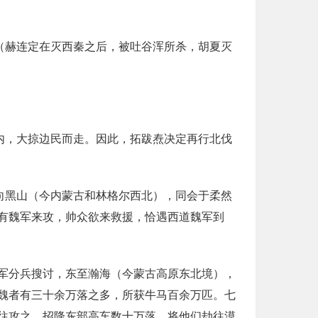
（赫连定在灭西秦之后，被吐谷浑所杀，胡夏灭
内，大掠边民而走。因此，拓跋焘决定再行北伐
向黑山（今内蒙古和林格尔西北），同会于柔然
有魏军来攻，帅众欲来救援，恰遇西道魏军到
军分兵搜讨，东至瀚海（今蒙古高原东北境），
魏者有三十余万落之多，所获牛马百余万匹。七
往攻之，招降东部高车数十万落，将他们劫往漠