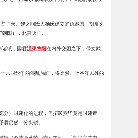
攻占了宋、魏之间氐人杨氏建立的仇池国。胡夏灭
宁朝阳），北燕灭亡。
凉诸镇，国君
沮渠牧犍
在内外交困之下，带文武
了十六国纷争的混乱局面，将柔然、吐谷浑以外的
充分）封建化的进程，但拓跋焘毕竟是封建帝
矛盾仍然十分尖锐。
城镇（今陕西黄陵西南）等地。后魏平定关中