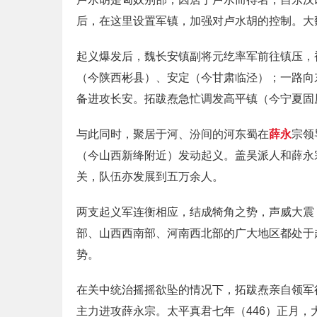
后，在这里设置军镇，加强对卢水胡的控制。大
起义爆发后，魏长安镇副将元纥率军前往镇压，
（今陕西彬县）、安定（今甘肃临泾）；一路向
备进攻长安。拓跋焘急忙调发高平镇（今宁夏固
与此同时，聚居于河、汾间的河东蜀在
薛永
宗领
（今山西新绛附近）发动起义。盖吴派人和薛永
关，队伍亦发展到五万余人。
两支起义军连衡相应，结成犄角之势，声威大震
部、山西西南部、河南西北部的广大地区都处于
势。
在关中统治摇摇欲坠的情况下，拓跋焘亲自领军
主力进攻薛永宗。太平真君七年（446）正月