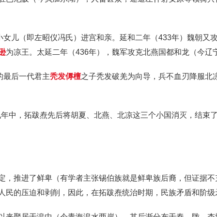
小女儿（即左昭仪冯氏）进宫和亲。延和二年（433年）魏朝又
逊
为凉王。太延二年（436年），魏军攻克北燕国都和龙（今辽
的最后一代君主
秃发傉檀
之子秃发破羌为向导，兵不血刃降服北
的九年中，拓跋焘先后将胡夏、北燕、北凉这三个小国消灭，结束
定，推进了鲜卑（有学者主张锡伯族就是鲜卑族后裔，但证据不
人民的压迫和剥削，因此，在拓跋焘统治时期，民族矛盾和阶级
以来聚居于湟中（今青海湟水两岸），其后渐分布于秦、陇，杏