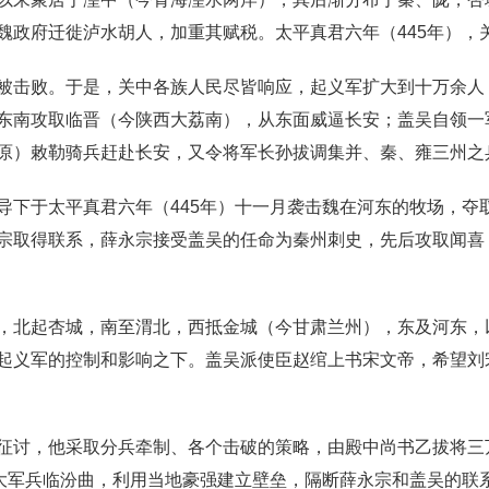
魏政府迁徙泸水胡人，加重其赋税。太平真君六年（445年），
被击败。于是，关中各族人民尽皆响应，起义军扩大到十万余人
东南攻取临晋（今陕西大荔南），从东面威逼长安；盖吴自领一
原）敕勒骑兵赶赴长安，又令将军长孙拔调集并、秦、雍三州之
导下于太平真君六年（445年）十一月袭击魏在河东的牧场，夺
宗取得联系，薛永宗接受盖吴的任命为秦州刺史，先后攻取闻喜
，北起杏城，南至渭北，西抵金城（今甘肃兰州），东及河东，
起义军的控制和影响之下。盖吴派使臣赵绾上书宋文帝，希望刘
征讨，他采取分兵牵制、各个击破的策略，由殿中尚书乙拔将三
，大军兵临汾曲，利用当地豪强建立壁垒，隔断薛永宗和盖吴的联