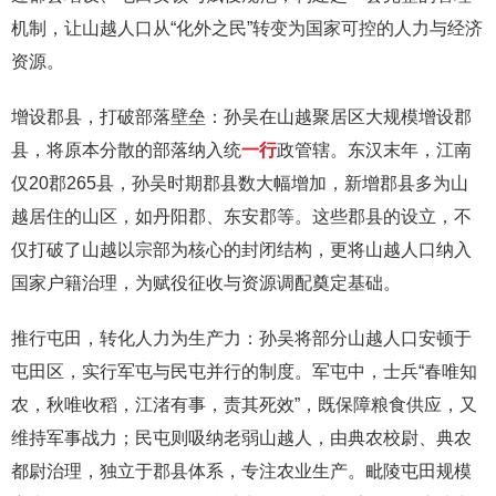
机制，让山越人口从“化外之民”转变为国家可控的人力与经济
资源。
增设郡县，打破部落壁垒：孙吴在山越聚居区大规模增设郡
县，将原本分散的部落纳入统
一行
政管辖。东汉末年，江南
仅20郡265县，孙吴时期郡县数大幅增加，新增郡县多为山
越居住的山区，如丹阳郡、东安郡等。这些郡县的设立，不
仅打破了山越以宗部为核心的封闭结构，更将山越人口纳入
国家户籍治理，为赋役征收与资源调配奠定基础。
推行屯田，转化人力为生产力：孙吴将部分山越人口安顿于
屯田区，实行军屯与民屯并行的制度。军屯中，士兵“春唯知
农，秋唯收稻，江渚有事，责其死效”，既保障粮食供应，又
维持军事战力；民屯则吸纳老弱山越人，由典农校尉、典农
都尉治理，独立于郡县体系，专注农业生产。毗陵屯田规模