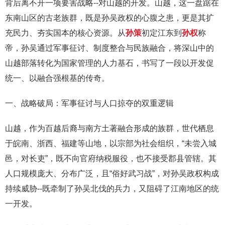
背后离不开一项要害战略--对山越的开发。山越，这一盘踞在
东南山区的古老族群，既是孙吴政权的心腹之患，更是其扩
充民力、夯实国本的核心资源。从
孙策
初定江东到
孙权
称
帝，孙吴通过军事征讨、制度整合与民族融合，将深山中的
山越部落转化为国家管理的人力基石，书写了一段以开发促
统一、以融合强根基的传奇。
一、战略破局：军事征讨与人口掠夺的双重逻辑
山越，作为百越后裔与南方土著融合形成的族群，世代栖息
于皖南、浙西、福建等山地，以宗部为社会组织，“未尝入城
邑，对长吏”，既不向官府纳税服役，也不接受郡县管辖。其
人口规模庞大、分布广泛，且“俗好武习战”，对孙吴政权构成
持续威胁--既牵制了孙吴北伐的兵力，又阻碍了江南地区的统
一开发。