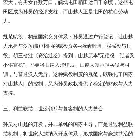
宏大，有男女各数万口，皖城屯田稻田达四千余顷，这些屯
田区成为孙吴的经济支柱，而山越人正是屯田的核心劳动
力。
规范赋役，构建国家义务体系：孙吴通过户籍登记，让山越
人承担与汉族编户相同的赋役义务--缴纳租调、服徭役与兵
役。胡三省注《资治通鉴》提到，山越原本“无徭役，强者又
不供官税”，孙吴将其纳入治理后，山越人需承担兵役与租
调，与普通汉人无异。这种赋役制度的规范，既强化了国家
对山越人口的控制，又为孙吴政权提供了稳定的财政与人力
支撑。
三、利益联结：世袭领兵与复客制的人力整合
孙吴对山越的开发，并非单纯的国家主导，而是通过利益联
结机制，将世家大族纳入开发体系，形成国家与豪族共治的