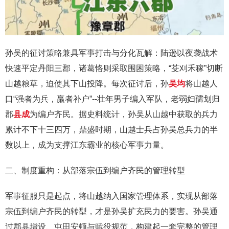
孙吴的征讨策略兼具军事打击与分化瓦解：陆逊以夜袭战术
快速平定丹阳三郡，诸葛恪则采取围困策略，“芟刈禾稼”切断
山越粮草，迫使其下山投降。每次征讨后，孙
吴均
将山越人
口“强者为兵，羸者补户”--壮年男子编入军队，老弱妇孺划归
郡
县成
为编户齐民。据史料统计，孙吴从山越中获取的兵力
累计不下十三四万，鼎盛时期，山越士兵占孙吴总兵力的半
数以上，成为支撑江东霸业的核心军事力量。
二、制度重构：从部落宗伍到编户齐民的管理转型
军事征服只是起点，将山越纳入国家管理体系，实现从部落
宗伍到编户齐民的转型，才是孙吴扩充民力的要害。孙吴通
过郡县增设、屯田安顿与赋役规范，构建起一套完整的管理