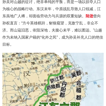
孙吴对山越的征讨，绝非单纯的平叛，而是一场以掠夺人口
为核心的战略行动。东汉末年，中原战乱导致人口锐减，江
东虽地广人稀，却面临劳动力与兵源的双重短缺。
陆逊
曾向
孙权直言：“方今英雄棋跱，豺狼窥望，克敌宁乱，非众不
济。而山寇旧恶，依阻深地，夫腹心未平，难以图远。”山越
作为未纳入国家户籍的“化外之民”，成为孙吴补充人口的绝佳
目标。