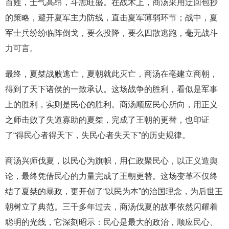
百姓，士气高昂，斗志旺盛。在战术上，商汤采用迂回包抄
的策略，避开夏军主力防线，直击夏军薄弱环节；战中，夏
军士兵纷纷临阵倒戈，要么投降，要么四散逃跑，毫无战斗
力可言。
最终，夏桀战败逃亡，夏朝就此灭亡，商汤在亳建立商朝，
得到了天下诸侯的一致承认。这场战争的胜利，看似是军事
上的胜利，实则是民心的胜利。商汤顺应民心所向，用正义
之师击败了失道寡助的夏桀，完成了王朝的更替，也印证
了“得民心者得天下，失民心者失天下”的历史规律。
商汤兴师伐夏，以民心为旗帜，用仁政聚民心，以正义造舆
论，最终凭借民心的力量完成了王朝更替。这场变革不仅终
结了夏桀的暴政，更开创了“以民为本”的治国理念，为后世王
朝树立了典范。三千多年过去，商汤伐夏的故事依然闪耀着
聪明的光线，它深刻昭示：民心是最大的政治，顺应民心、