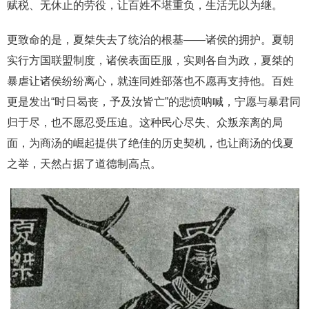
赋税、无休止的劳役，让百姓不堪重负，生活无以为继。
更致命的是，夏桀失去了统治的根基——诸侯的拥护。夏朝
实行方国联盟制度，诸侯表面臣服，实则各自为政，夏桀的
暴虐让诸侯纷纷离心，就连同姓部落也不愿再支持他。百姓
更是发出“时日曷丧，予及汝皆亡”的悲愤呐喊，宁愿与暴君同
归于尽，也不愿忍受压迫。这种民心尽失、众叛亲离的局
面，为商汤的崛起提供了绝佳的历史契机，也让商汤的伐夏
之举，天然占据了道德制高点。