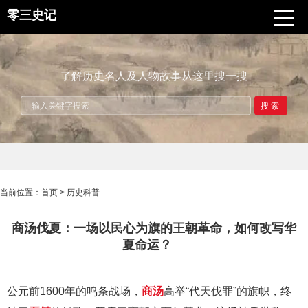
零三史记
了解历史名人及人物故事从这里搜一搜
搜索
当前位置：
首页
>
历史科普
商汤伐夏：一场以民心为旗的王朝革命，如何改写华
夏命运？
公元前1600年的鸣条战场，
商汤
高举“代天伐罪”的旗帜，终