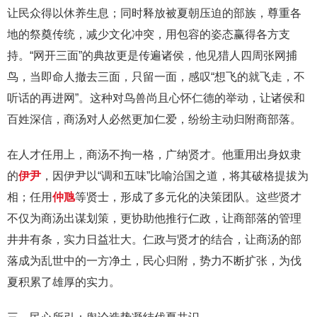
让民众得以休养生息；同时释放被夏朝压迫的部族，尊重各
地的祭奠传统，减少文化冲突，用包容的姿态赢得各方支
持。“网开三面”的典故更是传遍诸侯，他见猎人四周张网捕
鸟，当即命人撤去三面，只留一面，感叹“想飞的就飞走，不
听话的再进网”。这种对鸟兽尚且心怀仁德的举动，让诸侯和
百姓深信，商汤对人必然更加仁爱，纷纷主动归附商部落。
在人才任用上，商汤不拘一格，广纳贤才。他重用出身奴隶
的
伊尹
，因伊尹以“调和五味”比喻治国之道，将其破格提拔为
相；任用
仲虺
等贤士，形成了多元化的决策团队。这些贤才
不仅为商汤出谋划策，更协助他推行仁政，让商部落的管理
井井有条，实力日益壮大。仁政与贤才的结合，让商汤的部
落成为乱世中的一方净土，民心归附，势力不断扩张，为伐
夏积累了雄厚的实力。