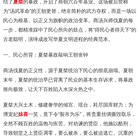
结了
夏桀
的暴政，开启了商朝六百年基业。这场被后世称
为“汤武革命”的王朝更替，绝非简朴的武力夺权，而是一场以
民心为根基、以正义为旗帜的政治变革。商汤兴师伐夏的每
一步，都精准踩中了民心所向的鼓点，将“得民心者得天下”的
古老聪明，演绎成改写华夏文明进程的经典范本。
一、民心所背：夏桀暴政敲响王朝丧钟
商汤伐夏的正义性，源于夏桀统治下民心的彻底崩塌。夏朝
末年，夏桀的统治早已背离了民众的基本生存诉求，将暴政
推向极致，让天下百姓陷入水深火热之中。
夏桀大兴土木，修建奢华的倾宫、瑶台，耗尽国库财力；为
博宠妃
妺喜
一笑，竟下令“裂帛为乐”，将贵重丝绸撕毁取乐，
全然不顾百姓的温饱与疾苦。对劝谏的贤臣，他施以酷刑，
导致朝堂之上贤臣凋零，要么被杀，要么被迫逃亡。沉重的