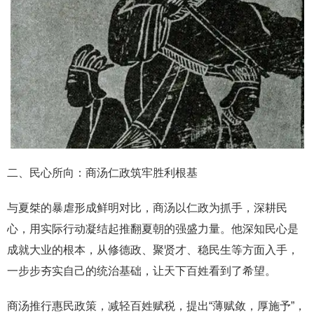
二、民心所向：商汤仁政筑牢胜利根基
与夏桀的暴虐形成鲜明对比，商汤以仁政为抓手，深耕民
心，用实际行动凝结起推翻夏朝的强盛力量。他深知民心是
成就大业的根本，从修德政、聚贤才、稳民生等方面入手，
一步步夯实自己的统治基础，让天下百姓看到了希望。
商汤推行惠民政策，减轻百姓赋税，提出“薄赋敛，厚施予”，