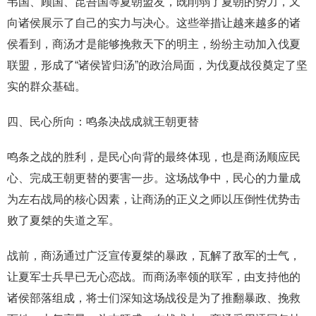
韦国、顾国、昆吾国等夏朝盟友，既削弱了夏朝的势力，又
向诸侯展示了自己的实力与决心。这些举措让越来越多的诸
侯看到，商汤才是能够挽救天下的明主，纷纷主动加入伐夏
联盟，形成了“诸侯皆归汤”的政治局面，为伐夏战役奠定了坚
实的群众基础。
四、民心所向：鸣条决战成就王朝更替
鸣条之战的胜利，是民心向背的最终体现，也是商汤顺应民
心、完成王朝更替的要害一步。这场战争中，民心的力量成
为左右战局的核心因素，让商汤的正义之师以压倒性优势击
败了夏桀的失道之军。
战前，商汤通过广泛宣传夏桀的暴政，瓦解了敌军的士气，
让夏军士兵早已无心恋战。而商汤率领的联军，由支持他的
诸侯部落组成，将士们深知这场战役是为了推翻暴政、挽救