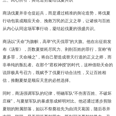
三、民心所引：舆论造势凝结伐夏共识
商汤伐夏并非仓促起兵，而是通过精准的舆论造势，将伐夏
行动包装成顺应天命、挽救万民的正义之举，让诸侯与百姓
从内心认同这场军事行动，凝结起伐夏的强盛共识。
商汤以“天命”为旗帜，高举“代天伐罪”的大旗。他在出征前发
布《汤誓》，历数夏桀耗尽民力、剥削百姓的罪行，宣称“有
夏多罪，天命殛之”，将自己塑造成替天行道的正义之师，而
非单纯的叛乱者。在那个“君权神授”的时代，这种借助天命的
说辞极具号召力，既赋予了伐夏行动合法性，又让百姓相
信，推翻夏桀是顺应天意的必然选择。
同时，商汤强调军队的纪律，明确军队“不伤害百姓、不破坏
庄稼”，与夏桀军队的暴虐形成鲜明对比。他还通过逐步剪除
夏朝的附属部落，如以不祭奠祖先为由消灭葛国，随后吞并