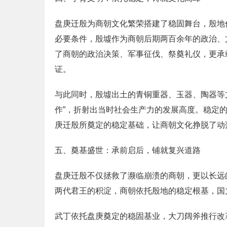
盘庚迁殷为商朝文化繁荣搭建了稳固舞台，殷地
必要条件，殷墟作为商朝后期两百余年的政治、
了商朝的政治决策、军事征伐、祭奠礼仪，更承
证。
与此同时，殷墟出土的青铜重器、玉器、陶器等
作”，折射出当时社会生产力的发展高度。稳定
庚迁殷所奠定的稳定基础，让商朝文化挣脱了动
五、奠基盛世：承前启后，铺就复兴道路
盘庚迁殷不仅拯救了濒临崩溃的商朝，更以长远
两代君王的积淀，商朝依托殷地的稳定根基，国
武丁依托盘庚奠定的稳固基业，大刀阔斧推行改