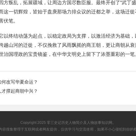
四方叛乱，拓展疆域，让周边方国尽数臣服。最终开创了“武丁盛
而这一切辉煌，皆始于盘庚那场力排众议的迁都之举，这场迁徙
害伏笔。
它以终结动荡为起点，以稳定政局为支撑，以激活经济为基础，
跨越山河的迁徙，不仅挽救了风雨飘摇的商王朝，更让商朝从衰
世治国理政的宝贵镜鉴，在中华文明史上留下了浓墨重彩的一笔
如何改写华夏命运？
人才撑起商朝中兴？
Copyright 2025
零三史记
历史人物简介及人物故事知识网。
内容搜集整理于互联网或者网友提供，仅供学习与交流使用，如果不小心侵犯到你的