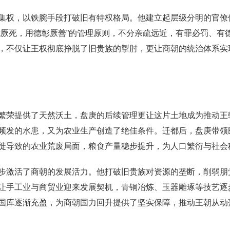
集权，以铁腕手段打破旧有特权格局。他建立起层级分明的官僚
伐厥死，用德彰厥善”的管理原则，不分亲疏远近，有罪必罚、有
，不仅让王权彻底挣脱了旧贵族的掣肘，更让商朝的统治体系实
繁荣提供了天然沃土，盘庚的后续管理更让这片土地成为推动王
频发的水患，又为农业生产创造了绝佳条件。迁都后，盘庚带领
徙导致的农业荒废局面，粮食产量稳步提升，为人口繁衍与社会
步激活了商朝的发展活力。他打破旧贵族对资源的垄断，削弱朋
让手工业与商贸业迎来发展契机，青铜冶炼、玉器雕琢等技艺逐
国库逐渐充盈，为商朝国力回升提供了坚实保障，推动王朝从动