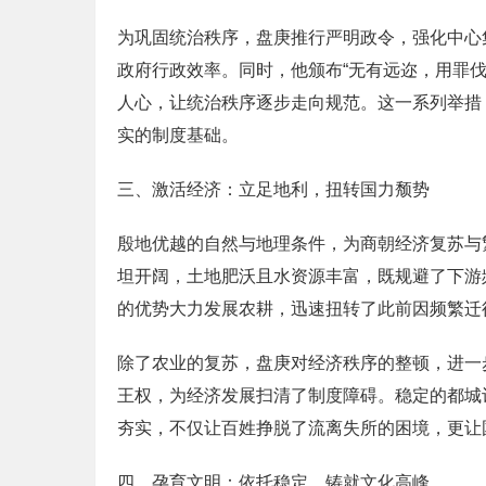
为巩固统治秩序，盘庚推行严明政令，强化中心
政府行政效率。同时，他颁布“无有远迩，用罪
人心，让统治秩序逐步走向规范。这一系列举措
实的制度基础。
三、激活经济：立足地利，扭转国力颓势
殷地优越的自然与地理条件，为商朝经济复苏与
坦开阔，土地肥沃且水资源丰富，既规避了下游
的优势大力发展农耕，迅速扭转了此前因频繁迁
除了农业的复苏，盘庚对经济秩序的整顿，进一
王权，为经济发展扫清了制度障碍。稳定的都城
夯实，不仅让百姓挣脱了流离失所的困境，更让
四、孕育文明：依托稳定，铸就文化高峰