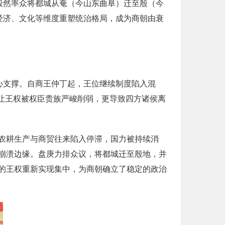
毅然率众将都城从奄（今山东曲阜）迁至殷（今
经济、文化等维度重塑统治格局，成为商朝由衰
心支撑。自商王仲丁起，王位继续制度陷入混
仅让王权被权臣贵族严峻削弱，更导致四方诸侯离
农耕生产与商贸往来陷入停滞，国力被持续消
崩溃边缘。盘庚力排众议，将都城迁至殷地，并
的王权重新实现集中，为商朝确立了稳定的政治