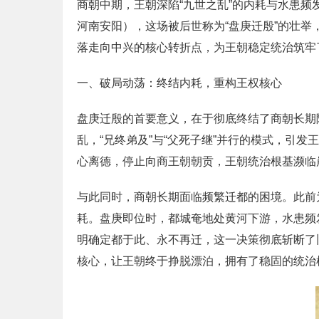
商朝中期，王朝深陷“九世之乱”的内耗与水患
河南安阳），这场被后世称为“盘庚迁殷”的壮
落走向中兴的核心转折点，为王朝稳定统治筑牢
一、破局动荡：终结内耗，重构王权核心
盘庚迁殷的首要意义，在于彻底终结了商朝长期
乱，“兄终弟及”与“父死子继”并行的模式，引
心离德，停止向商王朝朝贡，王朝统治根基濒临
与此同时，商朝长期面临频繁迁都的困境。此前
耗。盘庚即位时，都城奄地处黄河下游，水患频
明确定都于此、永不再迁，这一决策彻底斩断了
核心，让王朝终于挣脱漂泊，拥有了稳固的统治