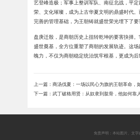
艺登峰造极；军事上整训军队、南征北战，平定
荣、文化璀璨，成为上古华夏文明的鼎盛时代。
完善的管理基础，为王朝铸就盛世荣光埋下了要
盘庚迁殷，是商朝历史上扭转乾坤的要害抉择。
盛世奠基，全方位重塑了商朝的发展轨迹。这场
魄力，不仅为商朝稳定统治筑牢根基，更成为后
上一篇：
商汤伐夏：一场以民心为旗的王朝革命，
下一篇：
武丁破格用贤：从奴隶到肱骨，他如何靠
免责声明：本站图片、文字