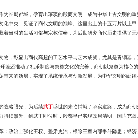
作为长期都城，孕育出璀璨的殷商文明，成为中华上古文明的重
文化中央，见证了商代文明的巅峰。这里出土的十五万片以上甲
载着当时的生活习俗与宗教信奉，为后世研究商代历史提供了无
文物，彰显出商代高超的工艺水平与艺术成就，尤其是青铜器，
的环境还推动了礼乐制度与祭奠文化的完善，商朝以祭奠为核心
荡带来的断层，实现了系统传承与创新发展，为中华文明的延续
的战略眼光，为后续
武丁
盛世的来临铺就了坚实道路，成为商朝
力持续攀升。到武丁即位时，殷都早已实现政局清明、国库充盈
革：政治上强化王权、整肃吏治，根除王室内部争斗隐患；经济