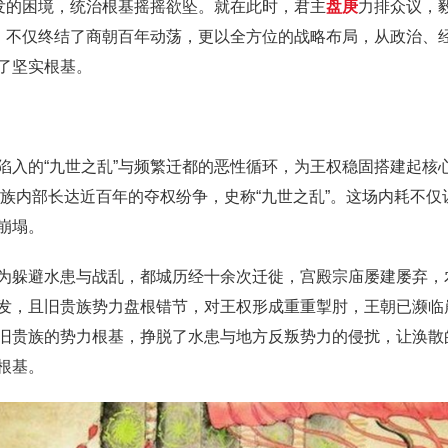
频发的困境，统治根基摇摇欲坠。就在此时，君主
盘庚
力排众议，
举，不仅终结了商朝百年动荡，更以全方位的战略布局，从政治、
了坚实根基。
陷入的“九世之乱”与频繁迁都的恶性循环，为王权稳固搭建起核
发王族内部长达近百年的夺权纷争，史称“九世之乱”。这场内耗不
崩塌。
为躲避水患与战乱，都城历经十余次迁徙，宫殿宗庙屡建屡弃，
发，且旧贵族势力盘根错节，对王权形成重重掣肘，王朝已濒临
旧贵族的势力根基，挣脱了水患与地方反叛势力的侵扰，让涣散
根基。