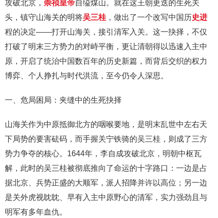
攻破北京，
崇祯皇帝
自缢煤山。就在这王朝更迭的生死关
头，镇守山海关的明将
吴三桂
，做出了一个改写中国历
史进
程的决定——打开山海关，接引清军入关。这一抉择，不仅
打破了明末三方势力的对峙平衡，更让清朝得以迅速入主中
原，开启了统治中国数百年的历史新篇，而背后交织的权力
博弈、个人挣扎与时代洪流，至今仍令人深思。
一、危局困局：夹缝中的生死抉择
山海关作为中原抵御北方的咽喉要地，是明末乱世中左右天
下局势的要害砝码，而手握关宁铁骑的吴三桂，则成了三方
势力争夺的核心。1644年，李自成攻破北京，明朝中枢瓦
解，此时的吴三桂被彻底推向了命运的十字路口：一边是占
据北京、兵势正盛的大顺军，派人招降并许以高位；另一边
是关外虎视眈眈、早有入主中原野心的清军，实力强劲且与
明军有多年血仇。