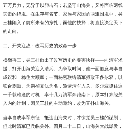
五万兵力，无异于以卵击石；若坚守山海关，又将面临两线
夹击的绝境。在生存与名节、家族与家国的两难困境中，吴
三桂陷入了前所未有的挣扎，而他的抉择，将直接决定天下
的走向。
二、开关迎敌：改写历史的致命一步
权衡再三，吴三桂做出了改写历史的要害抉择——向清军求
援，打开山海关迎入清兵。为争取时间，他一面假意与李自
成议和，稳住大顺军；一面秘密联络清军摄政王多尔衮，以
联合剿贼、为崇祯复仇为名，邀请清军入关。多尔衮抓住这
一千载难逢的时机，率十几万清军奔驰南下，原本打算绕关
入内的计划，因吴三桂的主动邀约，改为直扑山海关。
当李自成率军东征，抵达山海关时，才惊觉吴三桂的谋划，
但此时清军已兵临关外。四月二十二日，山海关大战爆发，