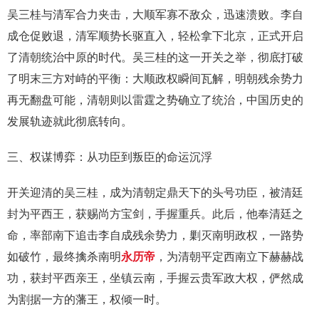
吴三桂与清军合力夹击，大顺军寡不敌众，迅速溃败。李自
成仓促败退，清军顺势长驱直入，轻松拿下北京，正式开启
了清朝统治中原的时代。吴三桂的这一开关之举，彻底打破
了明末三方对峙的平衡：大顺政权瞬间瓦解，明朝残余势力
再无翻盘可能，清朝则以雷霆之势确立了统治，中国历史的
发展轨迹就此彻底转向。
三、权谋博弈：从功臣到叛臣的命运沉浮
开关迎清的吴三桂，成为清朝定鼎天下的头号功臣，被清廷
封为平西王，获赐尚方宝剑，手握重兵。此后，他奉清廷之
命，率部南下追击李自成残余势力，剿灭南明政权，一路势
如破竹，最终擒杀南明
永历帝
，为清朝平定西南立下赫赫战
功，获封平西亲王，坐镇云南，手握云贵军政大权，俨然成
为割据一方的藩王，权倾一时。