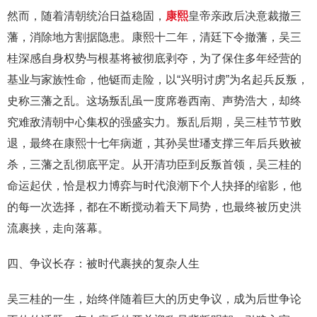
然而，随着清朝统治日益稳固，
康熙
皇帝亲政后决意裁撤三
藩，消除地方割据隐患。康熙十二年，清廷下令撤藩，吴三
桂深感自身权势与根基将被彻底剥夺，为了保住多年经营的
基业与家族性命，他铤而走险，以“兴明讨虏”为名起兵反叛，
史称三藩之乱。这场叛乱虽一度席卷西南、声势浩大，却终
究难敌清朝中心集权的强盛实力。叛乱后期，吴三桂节节败
退，最终在康熙十七年病逝，其孙吴世璠支撑三年后兵败被
杀，三藩之乱彻底平定。从开清功臣到反叛首领，吴三桂的
命运起伏，恰是权力博弈与时代浪潮下个人抉择的缩影，他
的每一次选择，都在不断搅动着天下局势，也最终被历史洪
流裹挟，走向落幕。
四、争议长存：被时代裹挟的复杂人生
吴三桂的一生，始终伴随着巨大的历史争议，成为后世争论