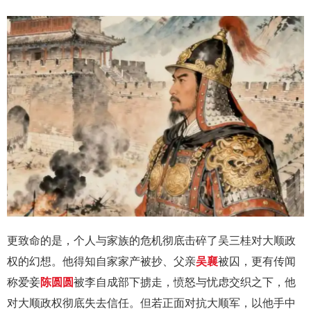
更致命的是，个人与家族的危机彻底击碎了吴三桂对大顺政
权的幻想。他得知自家家产被抄、父亲
吴襄
被囚，更有传闻
称爱妾
陈圆圆
被李自成部下掳走，愤怒与忧虑交织之下，他
对大顺政权彻底失去信任。但若正面对抗大顺军，以他手中