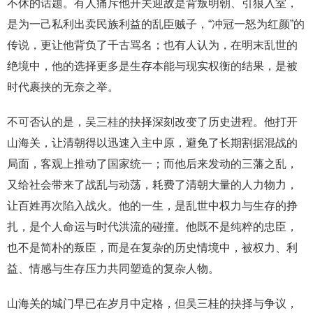
不休的话题。有人痛斥他开关迎敌是背叛明朝、引狼入室，
是为一己私利出卖民族利益的乱臣贼子，“冲冠一怒为红颜”的
传说，更让他背负了千古骂名；也有人认为，在明末乱世的
绝境中，他的选择更多是生存本能与现实权衡的结果，是被
时代裹挟的无奈之举。
不可否认的是，吴三桂的抉择深刻改变了历史进程。他打开
山海关，让清朝得以迅速入主中原，避免了长期割据混战的
局面，客观上推动了国家统一；而他后来发动的三藩之乱，
又给社会带来了战乱与动荡，耗费了清朝大量的人力物力，
让百姓再次陷入战火。他的一生，是乱世中权力与生存的挣
扎，是个人命运与时代洪流的碰撞。他既不是纯粹的忠臣，
也不是简朴的叛臣，而是在复杂的历史情境中，被权力、利
益、情感与生存压力共同塑造的复杂人物。
山海关的城门早已在岁月中定格，但吴三桂的抉择与争议，