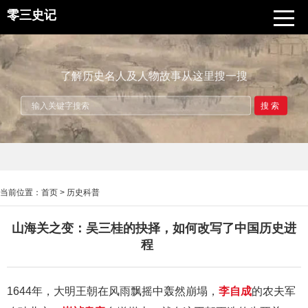
零三史记
了解历史名人及人物故事从这里搜一搜
搜索
当前位置：
首页
>
历史科普
山海关之变：吴三桂的抉择，如何改写了中国历史进
程
1644年，大明王朝在风雨飘摇中轰然崩塌，
李自成
的农夫军