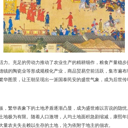
活力。充足的劳动力推动了农业生产的精耕细作，粮食产量稳步
德镇的陶瓷业等形成规模化产业，商品贸易空前活跃，集市遍布
繁华图景，让王朝呈现出一派国泰民安的盛世气象，成为后世传
板，繁华表象下的土地矛盾逐渐凸显，成为盛世难以言说的隐忧
土地极为有限。随着人口激增，人均土地面积急剧缩减，康熙年
大量农夫失去赖以生存的土地，沦为依附于地主的佃农。