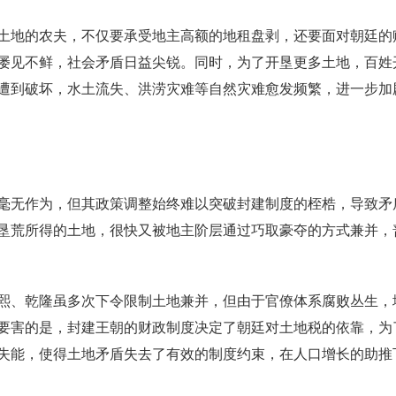
土地的农夫，不仅要承受地主高额的地租盘剥，还要面对朝廷的
屡见不鲜，社会矛盾日益尖锐。同时，为了开垦更多土地，百姓
遭到破坏，水土流失、洪涝灾难等自然灾难愈发频繁，进一步加
毫无作为，但其政策调整始终难以突破封建制度的桎梏，导致矛
垦荒所得的土地，很快又被地主阶层通过巧取豪夺的方式兼并，
熙、乾隆虽多次下令限制土地兼并，但由于官僚体系腐败丛生，
要害的是，封建王朝的财政制度决定了朝廷对土地税的依靠，为
失能，使得土地矛盾失去了有效的制度约束，在人口增长的助推