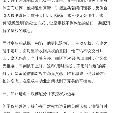
出，甚至内院的日常也被一览无余。儿子们因觉得失了王爷
体面而劝谏，他却道出真谛：手握重兵若闭门谢客，反倒会
引人揣测谋反，敞开大门坦坦荡荡，谣言便无处滋生。这
种“极致透明”的处世方式，让皇帝找不到构陷的借口，彻底消
解了皇权的戒心。
面对皇权的试探与构陷，他更以退为进，主动交权。安史之
乱平定后，面对皇帝收回兵权的意图，他二话不说交出帅
印，毫无怨言；当吐蕃入侵、朝廷再次召他出山时，他又毫
无推诿，即刻披甲上阵。这种“用时能战，不用时能退”的苏
醒，让皇帝坚信他对权力毫无贪恋，唯有忠诚。他以藏锋守
拙的姿态，在皇权与功业之间找到了完美的平衡点。
三、知止进退：以苏醒分寸掌控权力边界
郭子仪的善终，核心在于对权力边界的苏醒认知，懂得何时