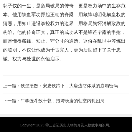
郭子仪的一生，是危局破局的传奇，更是权力场中的生存范
本。他用铁血军功撑起王朝的脊梁，用藏锋聪明化解皇权的
猜忌，用知止进退掌控权力的边界，用格局胸怀消解政敌的
构陷。他的传奇证实，真正的成功从不是锋芒毕露的争抢，
而是懂得藏锋、知止、守分寸的通透。这份在乱世中淬炼出
的聪明，不仅让他成为千古完人，更为后世留下了关于忠
诚、权力与处世的永恒启示。
上一篇：
铁壁溃散：安史铁蹄下，大唐边防体系的崩塌密码
下一篇：
牛李缠斗数十载，拖垮晚唐的朝堂内耗困局
Copyright 2025
零三史记
历史人物简介及人物故事知识网。