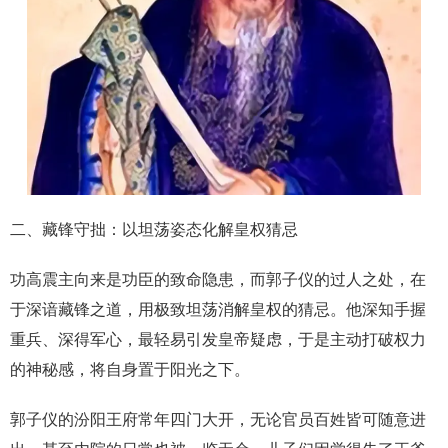
二、藏锋守拙：以坦荡姿态化解皇权猜忌
功高震主向来是功臣的致命隐患，而郭子仪的过人之处，在
于深谙藏锋之道，用极致坦荡消解皇权的猜忌。他深知手握
重兵、深得军心，最轻易引发皇帝疑虑，于是主动打破权力
的神秘感，将自身置于阳光之下。
郭子仪的汾阳王府常年四门大开，无论官员百姓皆可随意进