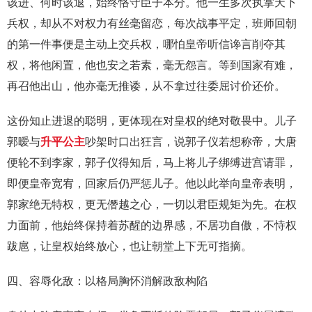
该进、何时该退，始终恪守臣子本分。他一生多次执掌天下
兵权，却从不对权力有丝毫留恋，每次战事平定，班师回朝
的第一件事便是主动上交兵权，哪怕皇帝听信谗言削夺其
权，将他闲置，他也安之若素，毫无怨言。等到国家有难，
再召他出山，他亦毫无推诿，从不拿过往委屈讨价还价。
这份知止进退的聪明，更体现在对皇权的绝对敬畏中。儿子
郭暧与
升平公主
吵架时口出狂言，说郭子仪若想称帝，大唐
便轮不到李家，郭子仪得知后，马上将儿子绑缚进宫请罪，
即便皇帝宽宥，回家后仍严惩儿子。他以此举向皇帝表明，
郭家绝无特权，更无僭越之心，一切以君臣规矩为先。在权
力面前，他始终保持着苏醒的边界感，不居功自傲，不恃权
跋扈，让皇权始终放心，也让朝堂上下无可指摘。
四、容辱化敌：以格局胸怀消解政敌构陷