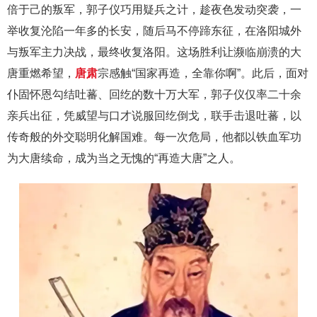
倍于己的叛军，郭子仪巧用疑兵之计，趁夜色发动突袭，一
举收复沦陷一年多的长安，随后马不停蹄东征，在洛阳城外
与叛军主力决战，最终收复洛阳。这场胜利让濒临崩溃的大
唐重燃希望，
唐肃
宗感触“国家再造，全靠你啊”。此后，面对
仆固怀恩勾结吐蕃、回纥的数十万大军，郭子仪仅率二十余
亲兵出征，凭威望与口才说服回纥倒戈，联手击退吐蕃，以
传奇般的外交聪明化解国难。每一次危局，他都以铁血军功
为大唐续命，成为当之无愧的“再造大唐”之人。