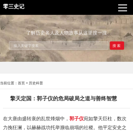
零三史记
了解历史名人及人物故事从这里搜一搜
搜索
当前位置：
首页
>
历史科普
擎天定国：郭子仪的危局破局之道与善终智慧
在大唐由盛转衰的乱世烽烟中，
郭子仪
宛如擎天巨柱，数次
力挽狂澜，以赫赫战功托举濒临崩塌的社稷。他平定安史之