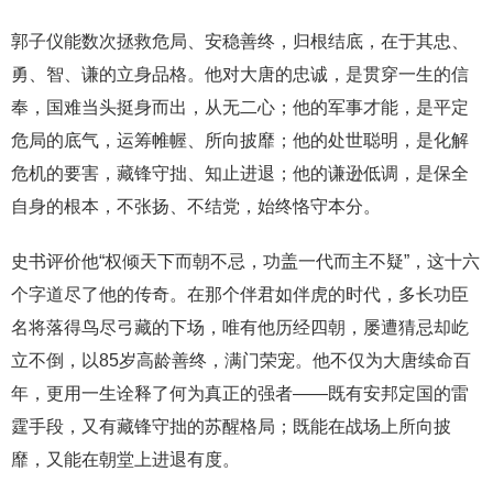
郭子仪能数次拯救危局、安稳善终，归根结底，在于其忠、
勇、智、谦的立身品格。他对大唐的忠诚，是贯穿一生的信
奉，国难当头挺身而出，从无二心；他的军事才能，是平定
危局的底气，运筹帷幄、所向披靡；他的处世聪明，是化解
危机的要害，藏锋守拙、知止进退；他的谦逊低调，是保全
自身的根本，不张扬、不结党，始终恪守本分。
史书评价他“权倾天下而朝不忌，功盖一代而主不疑”，这十六
个字道尽了他的传奇。在那个伴君如伴虎的时代，多长功臣
名将落得鸟尽弓藏的下场，唯有他历经四朝，屡遭猜忌却屹
立不倒，以85岁高龄善终，满门荣宠。他不仅为大唐续命百
年，更用一生诠释了何为真正的强者——既有安邦定国的雷
霆手段，又有藏锋守拙的苏醒格局；既能在战场上所向披
靡，又能在朝堂上进退有度。