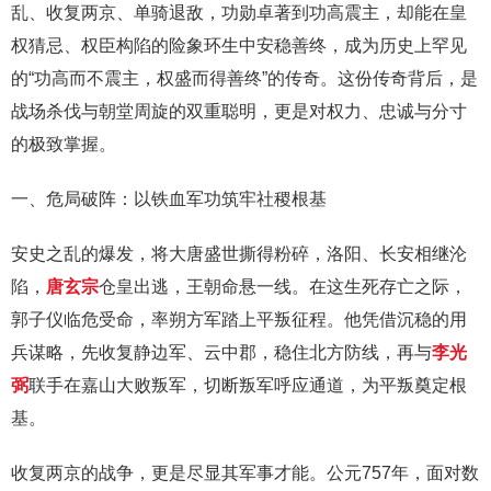
乱、收复两京、单骑退敌，功勋卓著到功高震主，却能在皇
权猜忌、权臣构陷的险象环生中安稳善终，成为历史上罕见
的“功高而不震主，权盛而得善终”的传奇。这份传奇背后，是
战场杀伐与朝堂周旋的双重聪明，更是对权力、忠诚与分寸
的极致掌握。
一、危局破阵：以铁血军功筑牢社稷根基
安史之乱的爆发，将大唐盛世撕得粉碎，洛阳、长安相继沦
陷，
唐玄宗
仓皇出逃，王朝命悬一线。在这生死存亡之际，
郭子仪临危受命，率朔方军踏上平叛征程。他凭借沉稳的用
兵谋略，先收复静边军、云中郡，稳住北方防线，再与
李光
弼
联手在嘉山大败叛军，切断叛军呼应通道，为平叛奠定根
基。
收复两京的战争，更是尽显其军事才能。公元757年，面对数