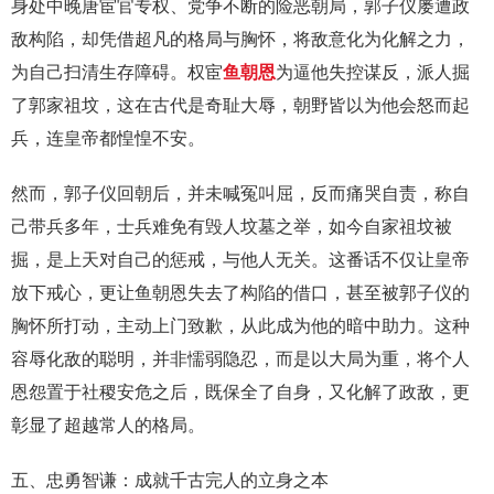
身处中晚唐宦官专权、党争不断的险恶朝局，郭子仪屡遭政
敌构陷，却凭借超凡的格局与胸怀，将敌意化为化解之力，
为自己扫清生存障碍。权宦
鱼朝恩
为逼他失控谋反，派人掘
了郭家祖坟，这在古代是奇耻大辱，朝野皆以为他会怒而起
兵，连皇帝都惶惶不安。
然而，郭子仪回朝后，并未喊冤叫屈，反而痛哭自责，称自
己带兵多年，士兵难免有毁人坟墓之举，如今自家祖坟被
掘，是上天对自己的惩戒，与他人无关。这番话不仅让皇帝
放下戒心，更让鱼朝恩失去了构陷的借口，甚至被郭子仪的
胸怀所打动，主动上门致歉，从此成为他的暗中助力。这种
容辱化敌的聪明，并非懦弱隐忍，而是以大局为重，将个人
恩怨置于社稷安危之后，既保全了自身，又化解了政敌，更
彰显了超越常人的格局。
五、忠勇智谦：成就千古完人的立身之本