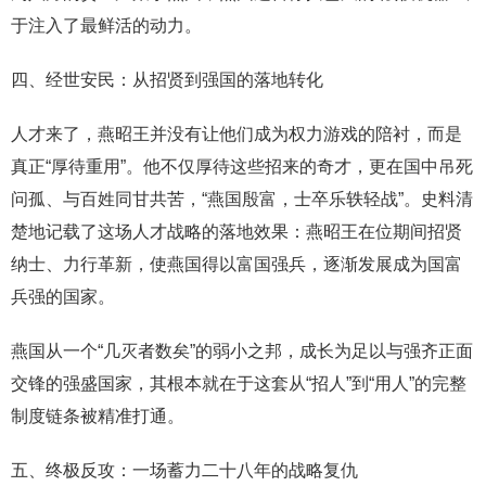
于注入了最鲜活的动力。
四、经世安民：从招贤到强国的落地转化
人才来了，燕昭王并没有让他们成为权力游戏的陪衬，而是
真正“厚待重用”。他不仅厚待这些招来的奇才，更在国中吊死
问孤、与百姓同甘共苦，“燕国殷富，士卒乐轶轻战”。史料清
楚地记载了这场人才战略的落地效果：燕昭王在位期间招贤
纳士、力行革新，使燕国得以富国强兵，逐渐发展成为国富
兵强的国家。
燕国从一个“几灭者数矣”的弱小之邦，成长为足以与强齐正面
交锋的强盛国家，其根本就在于这套从“招人”到“用人”的完整
制度链条被精准打通。
五、终极反攻：一场蓄力二十八年的战略复仇