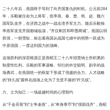
二十八年后，燕国终于等到了向齐国复仇的时机。公元前284
年，乐毅被任命为上将军，统率燕、秦、楚、韩、赵、魏六
国军队攻齐，在济西之战中一战击溃齐军主力。随后乐毅独
率燕军攻克齐国都城临淄，“齐仅剩莒和即墨两城”。燕国以弱
胜强，一朝雪耻，标志着燕国从战国七雄中的弱势一跃成为
中原强国，一度达到国力的顶峰。
这场胜利的深层根源正是燕昭王二十八年招贤纳士所积累的
制度性红利。乐毅的军事谋略、邹衍的外交聪明、剧辛的战
场勇武，在燕国统一的框架下形成了强盛的合力。人才战略
的“持久战”最终在战场上化为了无坚不摧的“歼灭战”。
六、士为知己：一场超越时间的心理契约
从“千金买骨”到“士争凑燕”，从“卑身厚币”到“强国伐齐”，燕昭