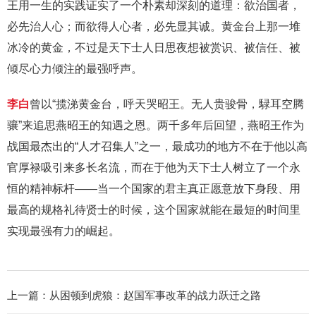
王用一生的实践证实了一个朴素却深刻的道理：欲治国者，
必先治人心；而欲得人心者，必先显其诚。黄金台上那一堆
冰冷的黄金，不过是天下士人日思夜想被赏识、被信任、被
倾尽心力倾注的最强呼声。
李白
曾以“揽涕黄金台，呼天哭昭王。无人贵骏骨，騄耳空腾
骧”来追思燕昭王的知遇之恩。两千多年后回望，燕昭王作为
战国最杰出的“人才召集人”之一，最成功的地方不在于他以高
官厚禄吸引来多长名流，而在于他为天下士人树立了一个永
恒的精神标杆——当一个国家的君主真正愿意放下身段、用
最高的规格礼待贤士的时候，这个国家就能在最短的时间里
实现最强有力的崛起。
上一篇：
从困顿到虎狼：赵国军事改革的战力跃迁之路