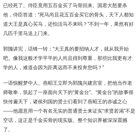
已经死了。侍臣竟用五百金买了马骨回来。国君大怒要杀
他，侍臣答道：“死马尚且花五百金买它的骨头，天下人都知
道大王是真心买马，还怕活马不来吗？”不到一年，果然有好
几匹千里马送上门来。
郭隗讲完，话锋一转：“大王真的要招纳人才，就从我开始
吧。像我这般才学平平的人尚且得到尊重，那些比我更有才
学的人，难道会因为距离远而不来投奔您吗？”
一语惊醒梦中人。燕昭王立即为郭隗兴建宫室，把他当作老
师敬奉，筑起了一座面向天下的“黄金台”。“黄金台”的故事很
快传遍天下，诸侯列国的贤士们看到了燕昭王的赤诚之心
——他愿意用一个有名无实的普通贤士来证实“求贤若渴”不是
空话，这正是千金买骨的现实版。整个知识界被深深震撼
了。