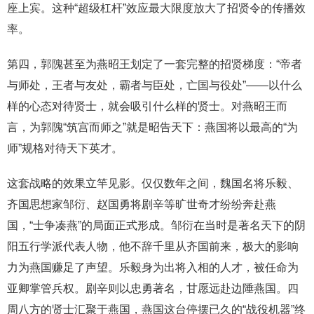
座上宾。这种“超级杠杆”效应最大限度放大了招贤令的传播效
率。
第四，郭隗甚至为燕昭王划定了一套完整的招贤梯度：“帝者
与师处，王者与友处，霸者与臣处，亡国与役处”——以什么
样的心态对待贤士，就会吸引什么样的贤士。对燕昭王而
言，为郭隗“筑宫而师之”就是昭告天下：燕国将以最高的“为
师”规格对待天下英才。
这套战略的效果立竿见影。仅仅数年之间，魏国名将乐毅、
齐国思想家邹衍、赵国勇将剧辛等旷世奇才纷纷奔赴燕
国，“士争凑燕”的局面正式形成。邹衍在当时是著名天下的阴
阳五行学派代表人物，他不辞千里从齐国前来，极大的影响
力为燕国赚足了声望。乐毅身为出将入相的人才，被任命为
亚卿掌管兵权。剧辛则以忠勇著名，甘愿远赴边陲燕国。四
周八方的贤士汇聚于燕国，燕国这台停摆已久的“战役机器”终