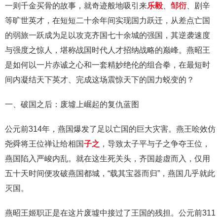
一则千金买骨的故事，就奇迹般地吸引来
乐毅
、
邹衍
、剧辛
等旷世英才，在短短二十余年间实现国力跃迁，从差点亡国
的弱旅一跃成为足以攻克齐国七十余城的强国，其逆袭速度
与强度之惊人，堪称战国时代人才招纳战略的巅峰。燕昭王
是如何以一片赤诚之心和一套精妙绝伦的组合拳，在最短时
间内凝结天下英才、完成这场震惊天下的国力蜕变的？
一、破国之后：废墟上崛起的复仇蓝图
公元前314年，燕国爆发了足以亡国的巨大灾害。燕王哙效仿
尧舜将王位禅让给相国
子之
，导致太子平与子之争夺王位，
燕国陷入严峻内乱。就在这生死关头，齐国趁虚而入，仅用
五十天时间便攻破燕国都城，“载其宝器而归”，燕国几乎就此
灭国。
燕昭王姬职正是在这片废墟中接过了王国的残担。公元前311