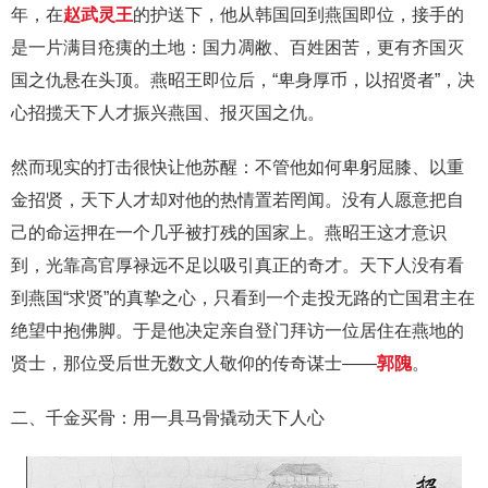
年，在
赵武灵王
的护送下，他从韩国回到燕国即位，接手的
是一片满目疮痍的土地：国力凋敝、百姓困苦，更有齐国灭
国之仇悬在头顶。燕昭王即位后，“卑身厚币，以招贤者”，决
心招揽天下人才振兴燕国、报灭国之仇。
然而现实的打击很快让他苏醒：不管他如何卑躬屈膝、以重
金招贤，天下人才却对他的热情置若罔闻。没有人愿意把自
己的命运押在一个几乎被打残的国家上。燕昭王这才意识
到，光靠高官厚禄远不足以吸引真正的奇才。天下人没有看
到燕国“求贤”的真挚之心，只看到一个走投无路的亡国君主在
绝望中抱佛脚。于是他决定亲自登门拜访一位居住在燕地的
贤士，那位受后世无数文人敬仰的传奇谋士——
郭隗
。
二、千金买骨：用一具马骨撬动天下人心