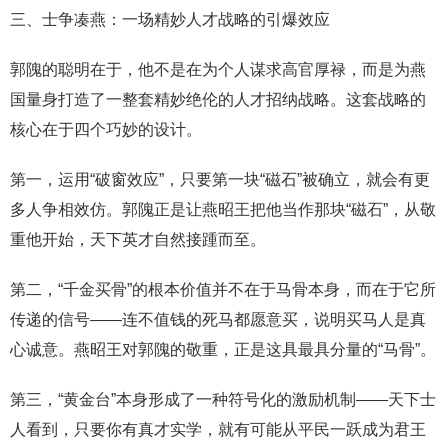
三、士争凑燕：一场精妙人才战略的引爆效应
郭隗的聪明在于，他不是在为个人谋求高官厚禄，而是为燕
国量身打造了一整套精妙绝伦的人才招纳战略。这套战略的
核心在于四个巧妙的设计。
第一，运用“破窗效应”，只要第一块“磁石”被确立，就会有更
多人争相效仿。郭隗正是让燕昭王把他当作那块“磁石”，从敬
重他开始，天下英才自然接踵而至。
第二，“千金买骨”的根本价值并不在于马骨本身，而在于它所
传递的信号——连不值钱的死马都愿意买，说明买马人是真
心诚意。燕昭王对郭隗的敬重，正是这具最具分量的“马骨”。
第三，“黄金台”本身形成了一种符号化的激励机制——天下士
人看到，只要你有真才实学，就有可能从平民一跃成为君王