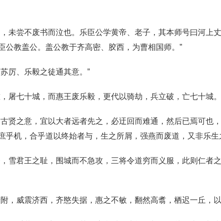
书，未尝不废书而泣也。乐臣公学黄帝、老子，其本师号曰河上
臣公教盖公。盖公教于齐高密、胶西，为曹相国师。”
苏厉、乐毅之徒通其意。”
雠，屠七十城，而惠王废乐毅，更代以骑劫，兵立破，亡七十城。
求古贤之意，宜以大者远者先之，必迂回而难通，然后已焉可也
庶乎机，合乎道以终始者与，生之所屑，强燕而废道，又非乐生
齐，雪君王之耻，围城而不急攻，三将令道穷而义服，此则仁者
景附，威震济西，齐愍失据，惠之不敏，翻然高翥，栖迟一丘，以