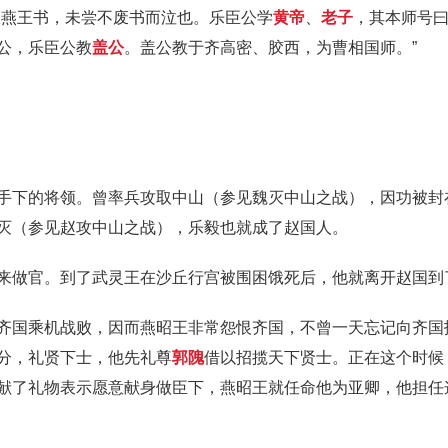
报燕王书，未尝不废书而泣也。乐臣公学
黄帝
、
老子
，其本师号
公，乐臣公教
盖公
。盖公教于齐高密、胶西，为曹相国师。”
手下的将领。曾率兵攻取中山（参见魏灭中山之战），因功被封
灭（参见赵攻中山之战），乐毅也就成了赵国人。
来做官。到了武灵王在沙丘行宫被围困饿死后，他就离开赵国到
齐国乘机战败，因而燕昭王非常怨恨齐国，不曾一天忘记向齐国
分，礼贤下士，他先礼尊
郭隗
借以招揽天下贤士。正在这个时候
献了礼物表示愿意献身做臣下，燕昭王就任命他为亚卿，他担任