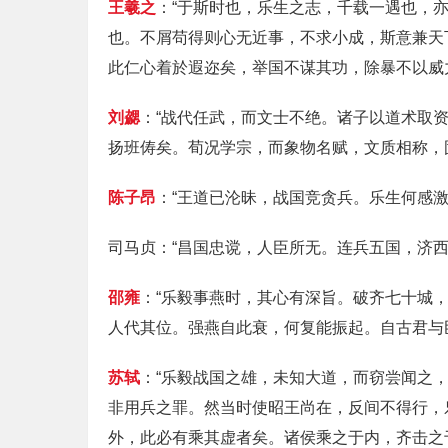
王羲之
：“于斯时也，乐生之志，千载一遇也，
也。不屑苟得则心无近事，不求小成，斯意兼天
此仁心着於遐迩矣，举国不谋其功，除暴不以威
刘勰
：“战代任武，而文士不绝。诸子以道术取
扬班俦矣。荀况学宗，而象物名赋，文质相称，
陈子昂
：“王道已沦昧，战国竞贪兵。乐生何感激
司马贞：“昌国忠谠，人臣所无。连兵五国，济
邵雍
：“乐毅事燕时，其心有深旨。破齐七十城
人代其位。强燕自此衰，何复能振起。自古君与
苏轼
：“乐毅战国之雄，未知大道，而窃尝闻之
非用兵之罪。然当时使昭王尚在，反间不得行，
外，此必有乘其虚者矣。诸侯乘之于内，齐击之