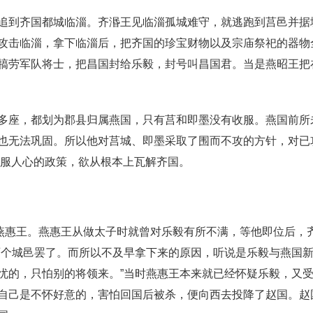
追到齐国都城临淄。齐湣王见临淄孤城难守，就逃跑到莒邑并据
攻击临淄，拿下临淄后，把齐国的珍宝财物以及宗庙祭祀的器物
犒劳军队将士，把昌国封给乐毅，封号叫昌国君。当是燕昭王把
多座，都划为郡县归属燕国，只有莒和即墨没有收服。燕国前所
也无法巩固。所以他对莒城、即墨采取了围而不攻的方针，对已
 服人心的政策，欲从根本上瓦解齐国。
称燕惠王。燕惠王从做太子时就曾对乐毅有所不满，等他即位后，
两个城邑罢了。而所以不及早拿下来的原因，听说是乐毅与燕国
忧的，只怕别的将领来。”当时燕惠王本来就已经怀疑乐毅，又
自己是不怀好意的，害怕回国后被杀，便向西去投降了赵国。赵