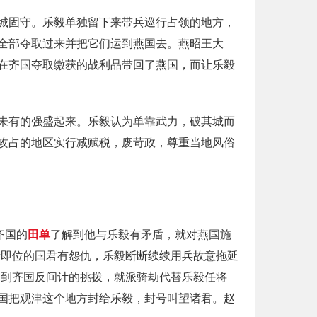
城固守。乐毅单独留下来带兵巡行占领的地方，
全部夺取过来并把它们运到燕国去。燕昭王大
在齐国夺取缴获的战利品带回了燕国，而让乐毅
未有的强盛起来。乐毅认为单靠武力，破其城而
攻占的地区实行减赋税，废苛政，尊重当地风俗
齐国的
田单
了解到他与乐毅有矛盾，就对燕国施
新即位的国君有怨仇，乐毅断断续续用兵故意拖延
受到齐国反间计的挑拨，就派骑劫代替乐毅任将
国把观津这个地方封给乐毅，封号叫望诸君。赵