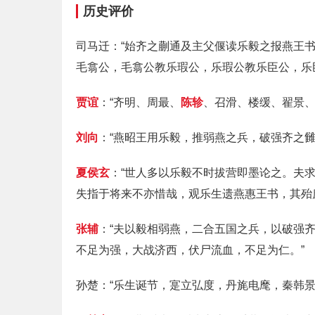
历史评价
司马迁：“始齐之蒯通及主父偃读乐毅之报燕王
毛翕公，毛翕公教乐瑕公，乐瑕公教乐臣公，乐
贾谊
：“齐明、周最、
陈轸
、召滑、楼缓、翟景、
刘向
：“燕昭王用乐毅，推弱燕之兵，破强齐之
夏侯玄
：“世人多以乐毅不时拔营即墨论之。夫
失指于将来不亦惜哉，观乐生遗燕惠王书，其殆
张辅
：“夫以毅相弱燕，二合五国之兵，以破强
不足为强，大战济西，伏尸流血，不足为仁。”
孙楚：“乐生诞节，寔立弘度，丹旄电麾，秦韩