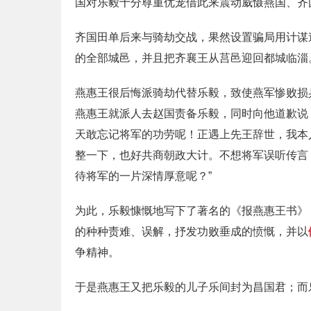
国对乐毅十分尊重优宠借此来震动威慑燕国、齐
齐国田单后来与骑劫交战，果然设置骗局用计谋
的全部城邑，并且把齐襄王从莒邑迎回都城临淄
燕惠王很后悔派骑劫代替乐毅，致使燕军惨败损
燕惠王就派人去赵国责备乐毅，同时向他道歉说
天敢忘记将军的功劳呢！正遇上先王辞世，我本
整一下，也好共商朝政大计。不想将军误听传言
待将军的一片深情厚意呢？”
为此，乐毅慷慨地写下了著名的《报燕惠王书》
的种种责难、误解，抒发功败垂成的愤慨，并以
争精神。
于是燕惠王又把乐毅的儿子乐间封为昌国君；而