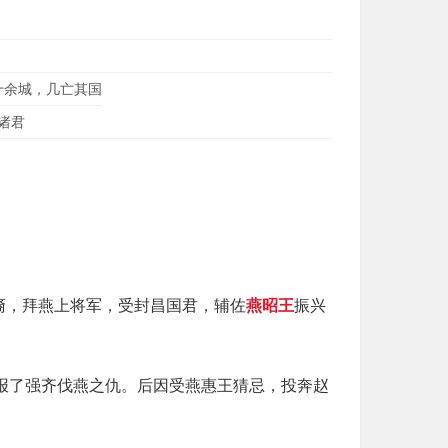
十余城，几亡其国
望诸君
裔，拜燕上将军，受封昌国君，辅佐
燕昭王
振兴
，报了强齐伐燕之仇。后因受燕惠王猜忌，投奔赵