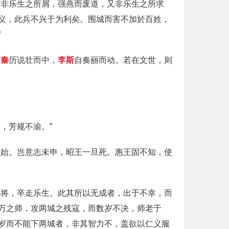
者非乐生之所屑，强燕而废道，又非乐生之所求
义，此兵不兴于为利矣。围城而害不加於百姓，
”
苏秦
历说壮而中，
李斯
自奏丽而动。若在文世，则
，芳规不渝。”
齐始。岂意志未申，昭王一旦死。惠王固不知，使
代将，卒走乐生。此其所以无成者，出于不幸，而
万之师，攻两城之残寇，而数岁不决，师老于
岁而不能下两城者，非其智力不，盖欲以仁义服