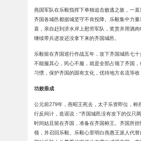
燕国军队在乐毅指挥下单独追击败逃之敌，一直
齐国各城邑都据城坚守不肯投降。乐毅集中力量
喜，亲自赶到济水岸上慰劳军队，奖赏并用酒肉
继续带兵进攻还没拿下来的齐国城邑。
乐毅留在齐国巡行作战五年，攻下齐国城邑七十
不能服其心，民心不服，就是全部占领了齐国，
习惯，保护齐国的固有文化，优待地方名流等收
功败垂成
公元前279年，燕昭王死去，太子乐资即位，
行反间计，造谣说：“齐国城邑没有攻下的仅只
时间姑且留在齐国，准备在齐国称王。齐国所担
领，并召回乐毅。乐毅心里明白燕惠王派人代替