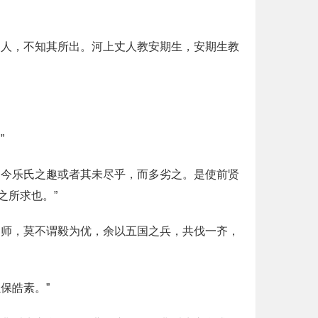
丈人，不知其所出。河上丈人教安期生，安期生教
”
，今乐氏之趣或者其未尽乎，而多劣之。是使前贤
之所求也。”
之师，莫不谓毅为优，余以五国之兵，共伐一齐，
保皓素。”