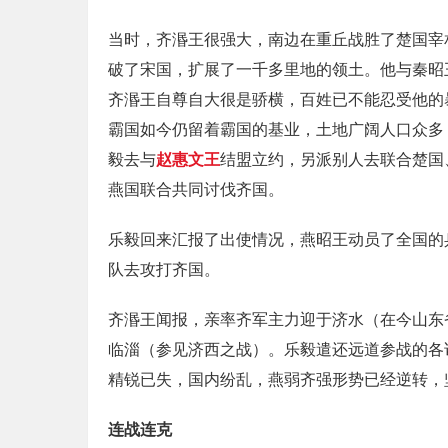
当时，齐湣王很强大，南边在重丘战胜了楚国宰
破了宋国，扩展了一千多里地的领土。他与秦昭
齐湣王自尊自大很是骄横，百姓已不能忍受他的
霸国如今仍留着霸国的基业，土地广阔人口众多
毅去与
赵惠文王
结盟立约，另派别人去联合楚国
燕国联合共同讨伐齐国。
乐毅回来汇报了出使情况，燕昭王动员了全国的
队去攻打齐国。
齐湣王闻报，亲率齐军主力迎于济水（在今山东
临淄（参见济西之战）。乐毅遣还远道参战的各
精锐已失，国内纷乱，燕弱齐强形势已经逆转，
连战连克