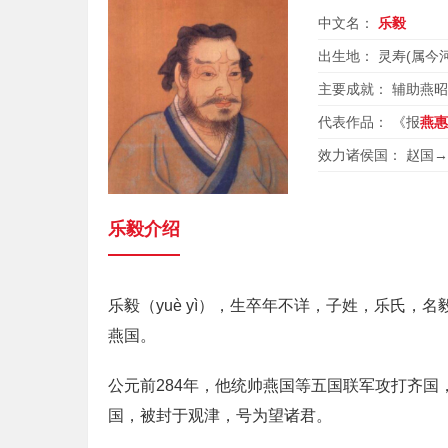
中文名：
乐毅
出生地： 灵寿(属今
主要成就： 辅助燕昭
代表作品： 《报
燕惠
效力诸侯国： 赵国
乐毅介绍
乐毅（yuè yì），生卒年不详，子姓，乐氏
燕国。
公元前284年，他统帅燕国等五国联军攻打齐
国，被封于观津，号为望诸君。