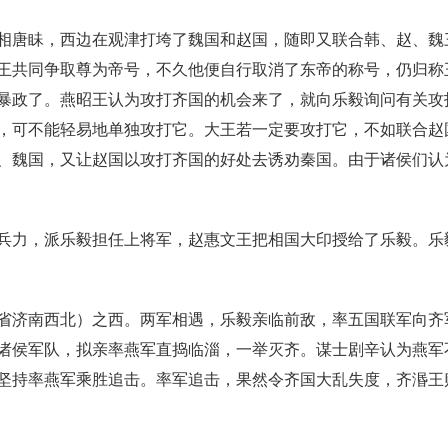
相唐眛，西边在观津打垮了魏国和赵国，随即又联合韩、赵、魏
王共同争取尊为帝号，不久他便自行取消了东帝的称号，仍归称
暴政了。燕昭王认为攻打齐国的机会来了，就向乐毅询问有关攻
，可不能轻易地单独攻打它。大王若一定要攻打它，不如联合赵
、魏国，又让赵国以攻打齐国的好处去诱劝秦国。由于诸侯们认
兵力，派乐毅担任上将军，赵惠文王把相国大印授给了乐毅。乐
省济南西北）之西。两军相遇，乐毅亲临前敌，率五国联军向齐
诸侯军队，拟亲率燕军直捣临淄，一举灭齐。谋士剧辛认为燕军
坚持率燕军乘胜追击。率军追击，果然令齐国大乱失度，齐湣王