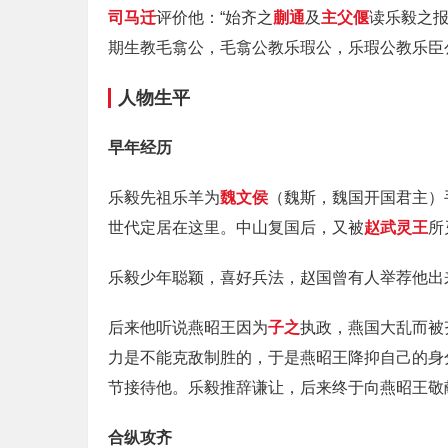
司马迁
评价他：“始齐之
蒯通
及
主父偃
读乐毅之
期生教毛翕公，毛翕公教乐瑕公，乐瑕公教乐臣
人物生平
早年经历
乐毅先祖乐羊为
魏文侯
（魏斯，魏国开国君主）
世代定居在这里。中山复国后，又被
赵武灵王
所
乐毅少年聪颖，喜好兵法，赵国曾有人举荐他出
后来他听说燕昭王因为
子之
执政，燕国大乱而被
力是不能克敌制胜的，于是燕昭王降抑自己的身
节接待他。乐毅推辞谦让，后来终于向燕昭王敬
合纵攻齐