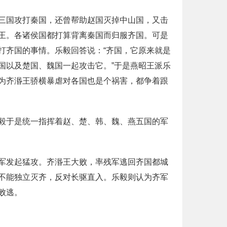
三国攻打秦国，还曾帮助赵国灭掉中山国，又击
王。各诸侯国都打算背离秦国而归服齐国。可是
打齐国的事情。乐毅回答说：“齐国，它原来就是
国以及楚国、魏国一起攻击它。”于是燕昭王派乐
为齐湣王骄横暴虐对各国也是个祸害，都争着跟
毅于是统一指挥着赵、楚、韩、魏、燕五国的军
军发起猛攻。齐湣王大败，率残军逃回齐国都城
不能独立灭齐，反对长驱直入。乐毅则认为齐军
败逃。