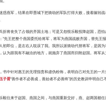
国。
迷惑燕军，结果在即墨城下把骑劫的军队打得大败，接着辗转战
。
兵折将丧失了占领的齐国土地；可是又怨恨乐毅投降赵国，恐怕
：“先王把整个燕国委托给将军，将军为燕国战败齐国，替先王
人初即位，是左右人耽误了我。我所以派骑劫代替将军，是因为
，认为跟我有不融洽的地方，就抛弃了燕国而归附赵国。将军从
，书中针对惠王的无理指责和虚伪粉饰，表明自己对先王的一片
伍子胥
“善作者不必善成，善始者不必善终”的历史教训申明自己
乐毅往来于赵国、燕国之间，与燕国重新交好，燕、赵两国都任