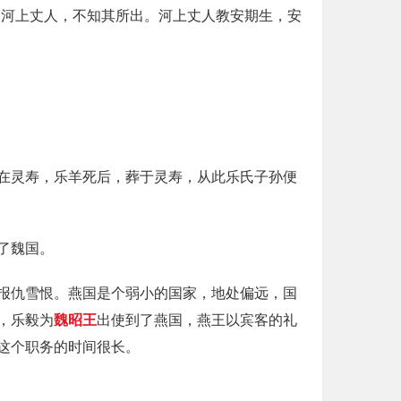
曰河上丈人，不知其所出。河上丈人教安期生，安
在灵寿，乐羊死后，葬于灵寿，从此乐氏子孙便
了魏国。
报仇雪恨。燕国是个弱小的国家，地处偏远，国
，乐毅为
魏昭王
出使到了燕国，燕王以宾客的礼
这个职务的时间很长。