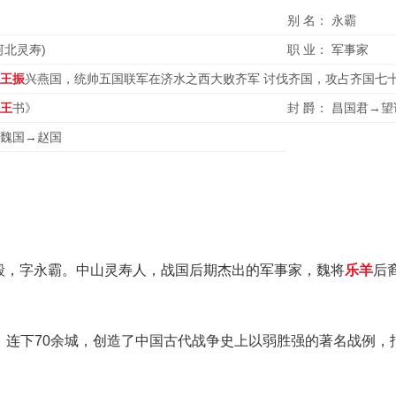
别 名： 永霸
河北灵寿)
职 业： 军事家
王振
兴燕国，统帅五国联军在济水之西大败齐军 讨伐齐国，攻占齐国七
王
书》
封 爵： 昌国君→
→魏国→赵国
，名毅，字永霸。中山灵寿人，战国后期杰出的军事家，魏将
乐羊
后
国，连下70余城，创造了中国古代战争史上以弱胜强的著名战例