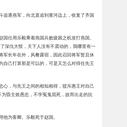
斗追逐燕军，向北直追到黄河边上，收复了齐国
赵国任用乐毅乘着燕国兵败疲困之机攻打燕国。
报了深仇大恨，天下人没有不震动的，我哪里有一
将军长年在外，风餐露宿，因此召回将军暂且休
为自己打算那是可以的，可是又怎么对得住先王
忠心，与先王之间的相知相得，驳斥惠王对自己
不为昏主效愚忠，不学冤鬼屈死，故而出走的抗
用他为客卿。乐毅死于赵国。