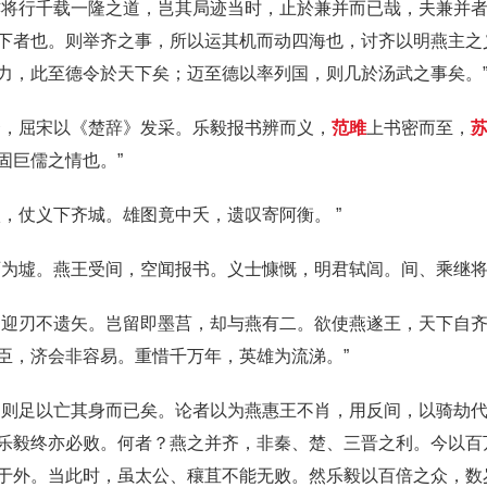
亦将行千载一隆之道，岂其局迹当时，止於兼并而已哉，夫兼并
下者也。则举齐之事，所以运其机而动四海也，讨齐以明燕主之
力，此至德令於天下矣；迈至德以率列国，则几於汤武之事矣。
资，屈宋以《楚辞》发采。乐毅报书辨而义，
范雎
上书密而至，
固巨儒之情也。”
，仗义下齐城。雄图竟中夭，遗叹寄阿衡。 ”
西为墟。燕王受间，空闻报书。义士慷慨，明君轼闾。间、乘继将
，迎刃不遗矢。岂留即墨莒，却与燕有二。欲使燕遂王，天下自
臣，济会非容易。重惜千万年，英雄为流涕。”
，则足以亡其身而已矣。论者以为燕惠王不肖，用反间，以骑劫
乐毅终亦必败。何者？燕之并齐，非秦、楚、三晋之利。今以百
于外。当此时，虽太公、穰苴不能无败。然乐毅以百倍之众，数