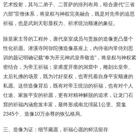
艺术投射，其与二弟子、二菩萨的排列布局，暗合唐代“三省
六部”官僚体系，将皇权与神权完美融合，既是对先帝的追思
祈福，也是武则天彰显权力、祈求统治顺遂的象征。
除皇家主导的工程外，唐代皇室成员与贵族的造像更凸显个
性化祈愿。潜溪寺阿弥陀佛造像基座上，内侍省内常侍刘思
训的题记明确记载“奉为开元神武皇帝敬造”，将皇权与神权紧
密结合，为帝王祈福；皇甫度开凿的洞窟中，雕刻出皇帝、
太后礼佛的场景，既为讨好皇权，也寄托着自身平安顺遂的
私愿。这些造像背后，既有对帝王统治的祈福，也有对个人
仕途、家族平安的祈愿，更有对精神解脱的追求，让龙门石
窟的祈福内涵愈发丰富，最终形成南北绵延1公里、窟龛
2345个、造像10万余尊的恢弘格局。
三、造像为证：细节藏愿，祈福心愿的鲜活留存