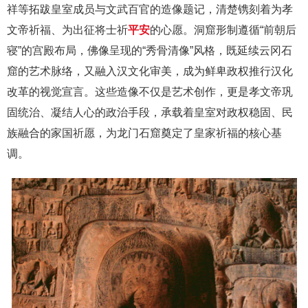
祥等拓跋皇室成员与文武百官的造像题记，清楚镌刻着为孝
文帝祈福、为出征将士祈
平安
的心愿。洞窟形制遵循“前朝后
寝”的宫殿布局，佛像呈现的“秀骨清像”风格，既延续云冈石
窟的艺术脉络，又融入汉文化审美，成为鲜卑政权推行汉化
改革的视觉宣言。这些造像不仅是艺术创作，更是孝文帝巩
固统治、凝结人心的政治手段，承载着皇室对政权稳固、民
族融合的家国祈愿，为龙门石窟奠定了皇家祈福的核心基
调。