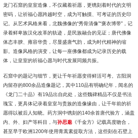
龙门石窟的皇室造像，不仅藏着祈愿，更镌刻着时代的文明
密码，让祈福心愿跨越时空，成为可触摸、可考证的历史印
记。从艺术风格来看，北魏佛像的“秀骨清像”“褒衣博带”，记
录着鲜卑族汉化改革的轨迹，是民族融合的见证；唐代佛像
体态丰腴、雍容华贵，尽显盛唐气韵，成为时代精神的缩
影。造像风格的演变，让每一座佛像都成为记录历史的载
体，让皇室的祈福心愿与时代发展同频共振。
石窟中的题记与细节，更让千年祈愿变得鲜活可考。古阳洞
内留存的800余品造像题记，其中110品有明确纪年，闻名的
《龙门二十品》有19品出自此处，这些魏碑精品不仅是书法
瑰宝，更具体记录着皇室与贵族的造像缘由，让千年前的祈
愿得以被后人知晓。药方洞中镌刻的140余首唐代验方，涵盖
内、外、妇产等科目，与
孙思邈
《千金方》记载高度吻合，
甚至早于欧洲1200年使用青蒿素提取方法，这些刻在石壁上