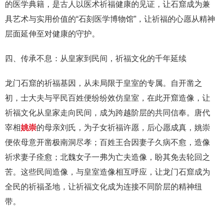
的医学典籍，是古人以医术祈福健康的见证，让石窟成为兼
具艺术与实用价值的“石刻医学博物馆”，让祈福的心愿从精神
层面延伸至对健康的守护。
四、传承不息：从皇家到民间，祈福文化的千年延续
龙门石窟的祈福基因，从未局限于皇室的专属。自开凿之
初，士大夫与平民百姓便纷纷效仿皇室，在此开窟造像，让
祈福文化从皇家走向民间，成为跨越阶层的共同信奉。唐代
宰相
姚崇
的母亲刘氏，为子女祈福许愿，后心愿成真，姚崇
便依母意开凿极南洞尽孝；百姓王合因妻子久病不愈，造像
祈求妻子痊愈；北魏女子一弗为亡夫造像，盼其免去轮回之
苦。这些民间造像，与皇室造像相互呼应，让龙门石窟成为
全民的祈福圣地，让祈福文化成为连接不同阶层的精神纽
带。