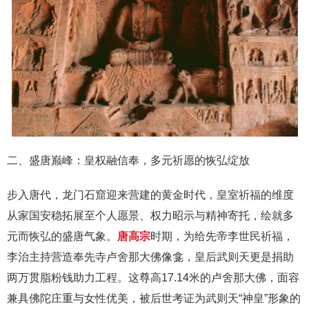
二、盛唐巅峰：皇权融信奉，多元祈愿的恢弘绽放
步入唐代，龙门石窟迎来营建的黄金时代，皇室祈福的维度
从家国安稳拓展至个人愿景、权力昭示与精神寄托，绘就多
元而恢弘的盛唐气象。
唐高宗
时期，为给先帝李世民祈福，
李治主持营造奉先寺卢舍那大佛像龛，皇后武则天更是捐助
两万贯脂粉钱助力工程。这尊高17.14米的卢舍那大佛，面容
兼具佛陀庄重与女性优美，被后世考证为武则天“神皇”形象的