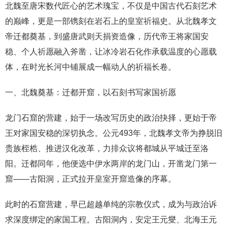
北魏至唐宋数代匠心的艺术瑰宝，不仅是中国古代石刻艺术
的巅峰，更是一部镌刻在岩石上的皇室祈福史。从北魏孝文
帝迁都奠基，到盛唐武则天捐资造像，历代帝王将家国安
稳、个人祈愿融入斧凿，让冰冷岩石化作承载温度的心愿载
体，在时光长河中铺展成一幅动人的祈福长卷。
一、北魏奠基：迁都开窟，以石刻书写家国祈愿
龙门石窟的营建，始于一场改写历史的政治抉择，更始于帝
王对家国安稳的深切执念。公元493年，北魏孝文帝为挣脱旧
贵族桎梏、推进汉化改革，力排众议将都城从平城迁至洛
阳。迁都同年，他便选中伊水两岸的龙门山，开凿龙门第一
窟——古阳洞，正式拉开皇室开窟造像的序幕。
此时的石窟营建，早已超越单纯的宗教仪式，成为与政治诉
求深度绑定的家国工程。古阳洞内，安定王元燮、北海王元