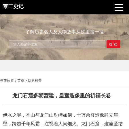
零三史记
了解历史名人及人物故事从这里搜一搜
搜索
当前位置：
首页
>
历史科普
龙门石窟多朝营建，皇室造像里的祈福长卷
伊水之畔，香山与龙门山对峙如阙，十万余尊造像静立崖
壁，跨越千年风霜，注视着人间烟火。龙门石窟，这座凝结