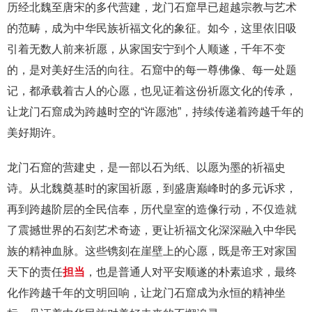
历经北魏至唐宋的多代营建，龙门石窟早已超越宗教与艺术
的范畴，成为中华民族祈福文化的象征。如今，这里依旧吸
引着无数人前来祈愿，从家国安宁到个人顺遂，千年不变
的，是对美好生活的向往。石窟中的每一尊佛像、每一处题
记，都承载着古人的心愿，也见证着这份祈愿文化的传承，
让龙门石窟成为跨越时空的“许愿池”，持续传递着跨越千年的
美好期许。
龙门石窟的营建史，是一部以石为纸、以愿为墨的祈福史
诗。从北魏奠基时的家国祈愿，到盛唐巅峰时的多元诉求，
再到跨越阶层的全民信奉，历代皇室的造像行动，不仅造就
了震撼世界的石刻艺术奇迹，更让祈福文化深深融入中华民
族的精神血脉。这些镌刻在崖壁上的心愿，既是帝王对家国
天下的责任
担当
，也是普通人对平安顺遂的朴素追求，最终
化作跨越千年的文明回响，让龙门石窟成为永恒的精神坐