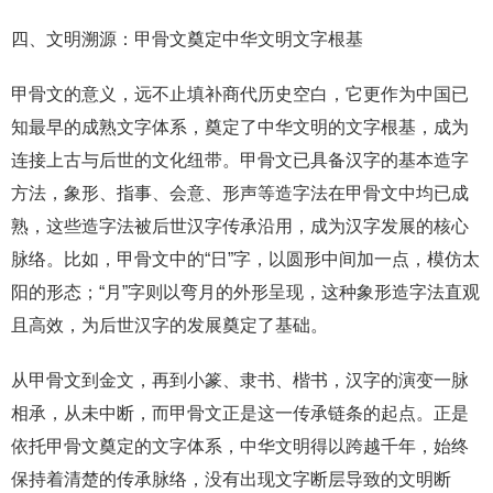
四、文明溯源：甲骨文奠定中华文明文字根基
甲骨文的意义，远不止填补商代历史空白，它更作为中国已
知最早的成熟文字体系，奠定了中华文明的文字根基，成为
连接上古与后世的文化纽带。甲骨文已具备汉字的基本造字
方法，象形、指事、会意、形声等造字法在甲骨文中均已成
熟，这些造字法被后世汉字传承沿用，成为汉字发展的核心
脉络。比如，甲骨文中的“日”字，以圆形中间加一点，模仿太
阳的形态；“月”字则以弯月的外形呈现，这种象形造字法直观
且高效，为后世汉字的发展奠定了基础。
从甲骨文到金文，再到小篆、隶书、楷书，汉字的演变一脉
相承，从未中断，而甲骨文正是这一传承链条的起点。正是
依托甲骨文奠定的文字体系，中华文明得以跨越千年，始终
保持着清楚的传承脉络，没有出现文字断层导致的文明断