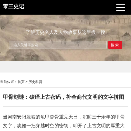
零三史记
了解历史名人及人物故事从这里搜一搜
搜索
当前位置：
首页
>
历史科普
甲骨刻谜：破译上古密码，补全商代文明的文字拼图
当河南安阳殷墟的龟甲兽骨重见天日，沉睡三千余年的甲骨
文字，犹如一把穿越时空的密钥，叩开了上古文明的厚重大