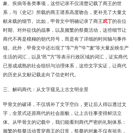
象、疾病等各类事项，这些记录不仅清楚记载了商王的世
系，与《史记》所载的商王谱系高度吻合，更补充了大量文
献未载的细节。比如，甲骨文中明确记录了商王
武丁
的在位
时期、对外征伐的战事，以及频繁的祭奠活动，这些细节让
商代不再是模糊的朝代符号，而是有了详细的时间轴与事件
链。此外，甲骨文中还出现了“车”“舟”“牛”“麦”等大量反映生产
生活的词汇，以及“邑”“方”等表示行政区域的词汇，证实商代
已形成成熟的社会组织与治理体系，这些文字实证，让商代
的历史从文献记载走向了信史时代。
三、解码商代：从文字窥见上古文明全景
甲骨文的破译，不仅填补了文字空白，更让后人得以透过文
字，全景式还原商代的社会面貌，让上古往事变得鲜活立
体。从甲骨文的记载中，我们能看到商代严密的礼制体系：
频繁的祭奠活动贯穿商王的日常，祭奠的对象不仅有祖先，