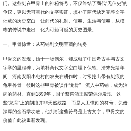
门。这些刻在甲骨上的神秘符号，不仅终结了商代“无信史”的
争议，更以无可替代的文字实证，填补了商代缺乏完整文字
记载的历史空白，让商代的礼制、信奉、生活与信奉，从模
糊的传说中走出，化为可触可感的历史图景。
一、甲骨惊世：从药铺到文明宝藏的转身
甲骨文的发现，始于一场偶尔，却成就了中国考古学与古文
字学的里程碑，为填补商代文字空白埋下伏笔。清末光绪年
间，河南安阳小屯村的农夫在耕作时，时常挖出带有刻痕的
龟甲兽骨，彼时这些甲骨被误作“龙骨”，流入中药铺，成为治
病的药材。直到1899年，国子监祭酒王懿荣偶尔发现，这
些“龙骨”上的刻痕并非天然纹路，而是人工镌刻的符号，凭借
深厚的金石学功底，他判断这些符号是上古文字，甲骨文的
价值自此被重新发现。