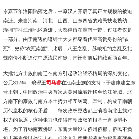
永嘉五年洛阳陷落之后，中原汉人开启了真正大规模的被迫
南迁。来自河南、河北、山西、山东四省的难民扶老携幼，
蜂拥前往江淮地区避难，大都停留在淮南一带，过江者仅是
一部分。由于南逃的缙绅士大夫都穿着代表高贵身份的“衣
冠”，史称“衣冠南渡”。此后，八王之乱、苏峻祖约之乱及北
魏南侵不断迫使中原流民南徙，南迁潮前后持续近两百年。
大批北方士族的南迁在南方引起政治经济格局的深刻变化。
公元317年，琅琊王
司马睿
在江南士族的支持下于建康建立东
晋王朝，中国政治中央首次从黄河流域迁移至长江流域。北
方南下的豪族与南方本土势力相互纠葛、牵制，构成了南朝
历代皇权的核心矛盾——每次政权更迭都上演着南北士族对
权力的竞逐，这种张力也使得南朝政权的根基一直脆弱不
堪。为了容纳南渡侨民，东晋大量设立侨州侨郡，侨民不负
担土著税役以稳定人心，但这套制度逐渐演变为权贵豪强争