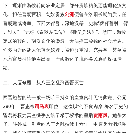
下，逐渐由游牧转向农业定居，部分贵族精英还能通晓汉文
化、担任晋朝官职。匈奴贵族
刘渊
便曾在洛阳长期为质，任
晋朝建威将军、五部大都督，深通汉籍，史称“猿臂善射，膂
力过人”，“尤好《春秋左氏传》《孙吴兵法》”。然而，游牧
定居的转向、胡汉文化的渗透，无法掩盖尖锐的社会矛盾。
许多内迁的胡人沦落为奴婢，被迫服重役、充兵卒，甚至被
地方官员押往他乡出卖，严峻激化了境内各民族的反抗情
绪。
二、大厦倾覆：从八王之乱到西晋灭亡
西晋短暂的统一被一场旷日持久的皇室内斗无情葬送。公元
290年，晋惠帝
司马衷
即位，这位以“何不食肉糜”著名于史的
昏君将权力真空拱手交给了精于权术的皇后
贾南风
。她杀太
子、斗外戚，引发的八王之乱持续十六年，中原兵力消耗殆