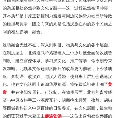
管西晋统治者奉行民族歧视与压迫政策，但现实中胡汉之间
的杂居相处必然导致文化交融——这一过程虽然布满冲突，
其本质却是中原王朝控制力衰退与周边民族势力崛兴所导致
的碰撞与竞争，随之而来的则是包括汉族在内的多个民族之
间的相互影响、融合。
这场融合无处不在，深入到制度、物质与文化的各个层面。
在制度层面，北魏道武帝拓跋珪入主中原后便全面仿效魏晋
制度，建立官僚体系、学习汉文化、推广儒学、命令朝野束
发加帽。北魏孝文帝迁都洛阳后的改革更为彻底，下令禁胡
服、禁胡语、改汉姓、与汉人通婚，使鲜卑上层社会迅速汉
化。他在文化认同上追溯华夏祖源，将拓跋氏祖先上溯至
黄
帝
，并在洛阳复周礼、行汉制。在物质层面，北方的畜牧经
济与中原农耕手工业深度互补，胡商往来频繁，孜然、胡椒
等西域香料进入中原百姓的日常餐桌。在文化层面，最生动
的例证莫过于大夏国主
赫连勃勃
——这位出身匈奴铁弗部的