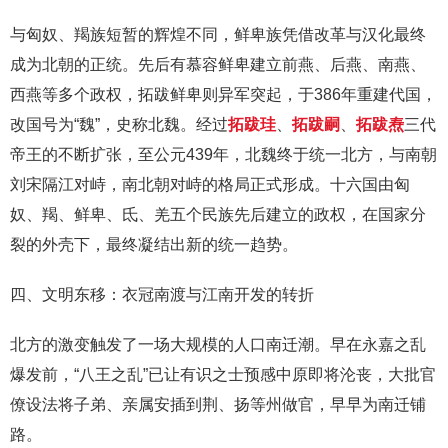
与匈奴、羯族短暂的辉煌不同，鲜卑族凭借改革与汉化最终
成为北朝的正统。先后有慕容鲜卑建立前燕、后燕、南燕、
西燕等多个政权，拓跋鲜卑则异军突起，于386年重建代国，
改国号为“魏”，史称北魏。经过
拓跋珪
、
拓跋嗣
、
拓跋焘
三代
帝王的不断扩张，至公元439年，北魏终于统一北方，与南朝
刘宋隔江对峙，南北朝对峙的格局正式形成。十六国由匈
奴、羯、鲜卑、氐、羌五个民族先后建立的政权，在国家分
裂的外壳下，最终凝结出新的统一趋势。
四、文明东移：衣冠南渡与江南开发的转折
北方的激变触发了一场大规模的人口南迁潮。早在永嘉之乱
爆发前，“八王之乱”已让有识之士预感中原即将沦丧，大批官
僚设法将子弟、亲属安插到荆、扬等州做官，早早为南迁铺
路。