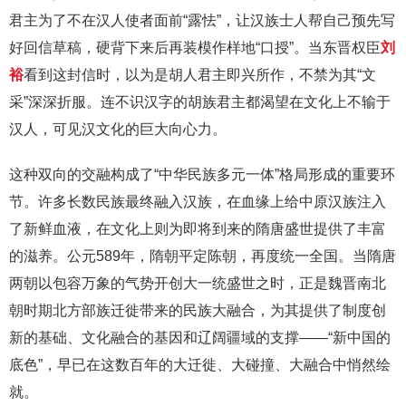
君主为了不在汉人使者面前“露怯”，让汉族士人帮自己预先写
好回信草稿，硬背下来后再装模作样地“口授”。当东晋权臣
刘
裕
看到这封信时，以为是胡人君主即兴所作，不禁为其“文
采”深深折服。连不识汉字的胡族君主都渴望在文化上不输于
汉人，可见汉文化的巨大向心力。
这种双向的交融构成了“中华民族多元一体”格局形成的重要环
节。许多长数民族最终融入汉族，在血缘上给中原汉族注入
了新鲜血液，在文化上则为即将到来的隋唐盛世提供了丰富
的滋养。公元589年，隋朝平定陈朝，再度统一全国。当隋唐
两朝以包容万象的气势开创大一统盛世之时，正是魏晋南北
朝时期北方部族迁徙带来的民族大融合，为其提供了制度创
新的基础、文化融合的基因和辽阔疆域的支撑——“新中国的
底色”，早已在这数百年的大迁徙、大碰撞、大融合中悄然绘
就。