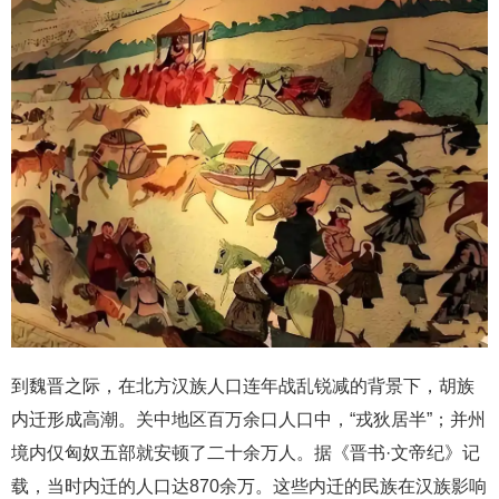
到魏晋之际，在北方汉族人口连年战乱锐减的背景下，胡族
内迁形成高潮。关中地区百万余口人口中，“戎狄居半”；并州
境内仅匈奴五部就安顿了二十余万人。据《晋书·文帝纪》记
载，当时内迁的人口达870余万。这些内迁的民族在汉族影响