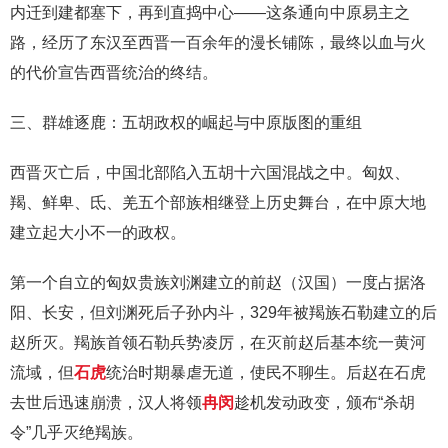
内迁到建都塞下，再到直捣中心——这条通向中原易主之
路，经历了东汉至西晋一百余年的漫长铺陈，最终以血与火
的代价宣告西晋统治的终结。
三、群雄逐鹿：五胡政权的崛起与中原版图的重组
西晋灭亡后，中国北部陷入五胡十六国混战之中。匈奴、
羯、鲜卑、氐、羌五个部族相继登上历史舞台，在中原大地
建立起大小不一的政权。
第一个自立的匈奴贵族刘渊建立的前赵（汉国）一度占据洛
阳、长安，但刘渊死后子孙内斗，329年被羯族石勒建立的后
赵所灭。羯族首领石勒兵势凌厉，在灭前赵后基本统一黄河
流域，但
石虎
统治时期暴虐无道，使民不聊生。后赵在石虎
去世后迅速崩溃，汉人将领
冉闵
趁机发动政变，颁布“杀胡
令”几乎灭绝羯族。