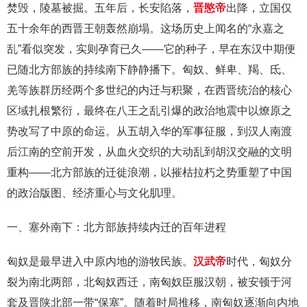
焚毁，陵墓被掘。五年后，长安陷落，
晋愍帝
出降，立国仅
五十余年的西晋王朝轰然崩塌。这场历史上闻名的“永嘉之
乱”看似突发，实则孕育已久——它的种子，早在东汉中期便
已随北方部族的持续南下静静播下。匈奴、鲜卑、羯、氐、
羌等族群历经两个多世纪的内迁与积聚，在西晋统治的核心
区域扎根繁衍，最终在八王之乱引爆的政治地震中以燎原之
势改写了中原的命运。从五胡入华的军事征服，到汉人南渡
后江南的空前开发，从血火交织的大动乱到胡汉交融的文明
重构——北方部族的迁徙浪潮，以摧枯拉朽之势重塑了中国
的政治版图、经济重心与文化肌理。
一、塞外南下：北方部族持续内迁的百年进程
匈奴是最早进入中原内地的游牧民族。
汉武帝
时代，匈奴分
裂为南北两部，北匈奴西迁，南匈奴臣服汉朝，被安顿于河
套及晋陕北部一带“保塞”。随着时局推移，南匈奴逐渐向内地