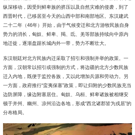
纵深移动，因受到鲜卑族的挤压以及自然灾难的侵袭，到了
西晋时代，已移居至今天的山西中部和南部地区。东汉建武
二十二年（46年）开始，由于气候变迁和北方游牧民族自身
势力的消长，匈奴、鲜卑、羯、氐、羌等部族持续向中原内
地迁徙，逐渐盘踞长城内外一带，势力不断壮大。
东汉朝廷对北方民族内迁采取了招引和强制并举的政策。一
方面，汉朝常以招引或强制的方式，将边疆的北方少数民族
迁入内地，既便于监控各族，又以此增加兵源和劳动力。另
一方面，政府推行“蛮夷保塞”政策，即让归附的少数民族充当
边防屏障，缘边附塞居住。匈奴、乌桓、鲜卑诸族被相继安
顿于并州、幽州、凉州沿边各地，形成“西北诸郡皆为戎居”的
分布格局。