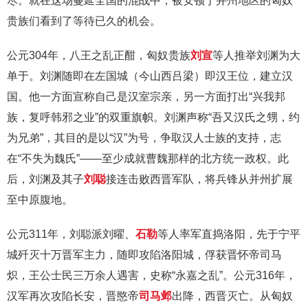
尽。就在这场蔓延全国的混战中，被安顿于并州地区的匈奴
贵族们看到了等待已久的机会。
公元304年，八王之乱正酣，匈奴贵族
刘宣
等人推举刘渊为大
单于。刘渊随即在左国城（今山西吕梁）即汉王位，建立汉
国。他一方面宣称自己是汉室宗亲，另一方面打出“兴我邦
族，复呼韩邪之业”的双重旗帜。刘渊声称“吾又汉氏之甥，约
为兄弟”，其目的是以“汉”为号，争取汉人士族的支持，志
在“不失为魏氏”——至少成就曹魏那样的北方统一政权。此
后，刘渊及其子
刘聪
接连击败西晋军队，将兵锋从并州扩展
至中原腹地。
公元311年，刘聪派刘曜、
石勒
等人率军直捣洛阳，先于宁平
城歼灭十万晋军主力，随即攻陷洛阳城，俘获晋怀帝司马
炽，王公士民三万余人遇害，史称“永嘉之乱”。公元316年，
汉军再次攻陷长安，晋愍帝
司马邺
出降，西晋灭亡。从匈奴