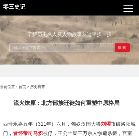
零三史记
了解历史名人及人物故事从这里搜一搜
搜索
当前位置：
首页
>
历史科普
流火燎原：北方部族迁徙如何重塑中原格局
西晋永嘉五年（311年）六月，匈奴汉国大将
刘曜
攻破洛阳城
门，
晋怀帝
司马炽
被俘，王公士民三万余人惨遭杀戮，宫室