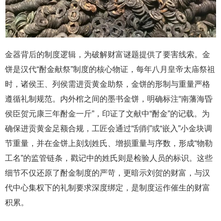
金器背后的制度逻辑，为破解财富谜题提供了要害线索。金
饼是汉代“酎金献祭”制度的核心物证，每年八月皇帝太庙祭祖
时，诸侯王、列侯需进贡黄金助祭，金饼的形制与重量严格
遵循礼制规范。内外棺之间的墨书金饼，明确标注“南藩海昏
侯臣贺元康三年酎金一斤”，印证了文献中“酎金”的记载。为
确保进贡黄金足额合规，工匠会通过“刮削”或“嵌入”小金块调
节重量，并在金饼上刻划姓氏、增损重量与序数，形成“物勒
工名”的监管链条，戳记中的姓氏则是检验人员的标识。这些
细节不仅还原了酎金制度的严苛，更暗示刘贺的财富，与汉
代中心集权下的礼制要求深度绑定，是制度运作催生的财富
积累。