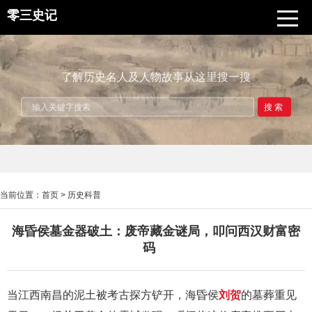
零三史记
了解历史名人及人物故事从这里搜一搜
搜索
当前位置：
首页
>
历史科普
海昏侯墓金器破土：废帝藏金谜局，叩问西汉财富密
码
当江西南昌的泥土被考古探方铲开，海昏侯
刘贺
的墓葬重见