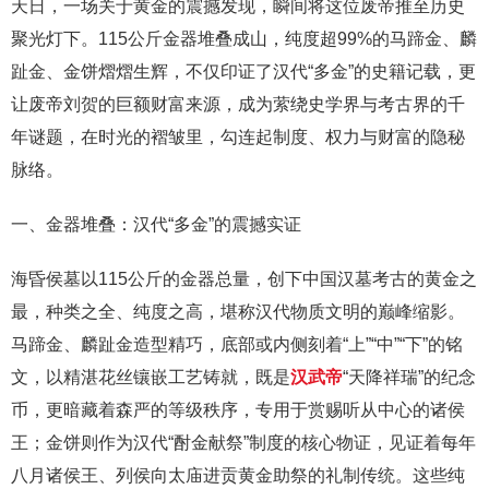
天日，一场关于黄金的震撼发现，瞬间将这位废帝推至历史
聚光灯下。115公斤金器堆叠成山，纯度超99%的马蹄金、麟
趾金、金饼熠熠生辉，不仅印证了汉代“多金”的史籍记载，更
让废帝刘贺的巨额财富来源，成为萦绕史学界与考古界的千
年谜题，在时光的褶皱里，勾连起制度、权力与财富的隐秘
脉络。
一、金器堆叠：汉代“多金”的震撼实证
海昏侯墓以115公斤的金器总量，创下中国汉墓考古的黄金之
最，种类之全、纯度之高，堪称汉代物质文明的巅峰缩影。
马蹄金、麟趾金造型精巧，底部或内侧刻着“上”“中”“下”的铭
文，以精湛花丝镶嵌工艺铸就，既是
汉武帝
“天降祥瑞”的纪念
币，更暗藏着森严的等级秩序，专用于赏赐听从中心的诸侯
王；金饼则作为汉代“酎金献祭”制度的核心物证，见证着每年
八月诸侯王、列侯向太庙进贡黄金助祭的礼制传统。这些纯