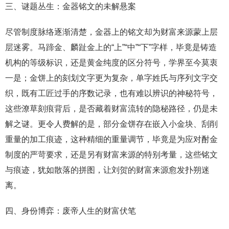
三、谜题丛生：金器铭文的未解悬案
尽管制度脉络逐渐清楚，金器上的铭文却为财富来源蒙上层
层迷雾。马蹄金、麟趾金上的“上”“中”“下”字样，毕竟是铸造
机构的等级标识，还是黄金纯度的区分符号，学界至今莫衷
一是；金饼上的刻划文字更为复杂，单字姓氏与序列文字交
织，既有工匠过手的序数记录，也有难以辨识的神秘符号，
这些潦草刻痕背后，是否藏着财富流转的隐秘路径，仍是未
解之谜。更令人费解的是，部分金饼存在嵌入小金块、刮削
重量的加工痕迹，这种精细的重量调节，毕竟是为应对酎金
制度的严苛要求，还是另有财富来源的特别考量，这些铭文
与痕迹，犹如散落的拼图，让刘贺的财富来源愈发扑朔迷
离。
四、身份博弈：废帝人生的财富伏笔