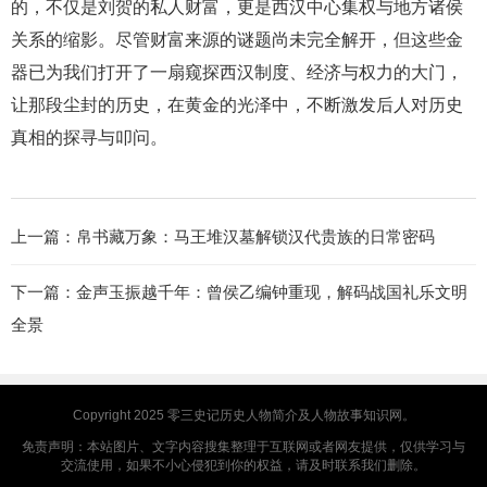
的，不仅是刘贺的私人财富，更是西汉中心集权与地方诸侯
关系的缩影。尽管财富来源的谜题尚未完全解开，但这些金
器已为我们打开了一扇窥探西汉制度、经济与权力的大门，
让那段尘封的历史，在黄金的光泽中，不断激发后人对历史
真相的探寻与叩问。
上一篇：
帛书藏万象：马王堆汉墓解锁汉代贵族的日常密码
下一篇：
金声玉振越千年：曾侯乙编钟重现，解码战国礼乐文明
全景
Copyright 2025
零三史记
历史人物简介及人物故事知识网。
免责声明：本站图片、文字内容搜集整理于互联网或者网友提供，仅供学习与
交流使用，如果不小心侵犯到你的权益，请及时联系我们删除。