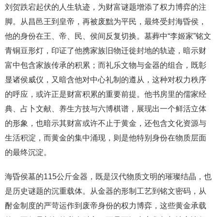
刘贺跌宕起伏的人生轨迹，为财富谜题增添了权力博弈的注
脚。从昌邑王到皇帝，再被废黜为平民，最终受封海昏侯，
他的身份在王、帝、民、侯间反复切换。墓葬中“李姬家”铭文
青铜豆形灯，印证了他携家族旧物迁徙封地的轨迹，暗示财
富中包含家族传承的积累；而礼乐文物与金器的组合，既彰
显诸侯威仪，又暗含他对中心礼制的遵从，这种对权力秩序
的呼应，或许正是财富积累的重要前提。他书房里的儒家经
典、占卜文献、养生方技与六博棋谱，展现出一个鲜活立体
的形象，也暗示其财富或许不止于黄金，还包含文化资源与
生活积淀，而黄金的集中涌现，则是他特别身份在物质层面
的最终沉淀。
海昏侯墓的115公斤金器，既是汉代物质文明的璀璨结晶，也
是历史谜题的沉重载体。从金器的形制工艺到铭文密码，从
酎金制度的严苛运作到废帝身份的权力博弈，这些黄金承载