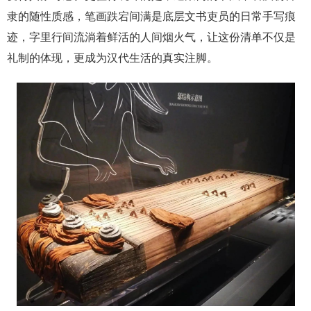
隶的随性质感，笔画跌宕间满是底层文书吏员的日常手写痕
迹，字里行间流淌着鲜活的人间烟火气，让这份清单不仅是
礼制的体现，更成为汉代生活的真实注脚。