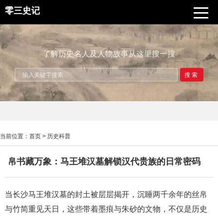
零三史记
了解历史名人及人物故事从这里搜一搜
搜索
当前位置：
首页
>
历史科普
帛书藏万象：马王堆汉墓解锁汉代贵族的日常密码
当长沙马王堆汉墓的封土被层层揭开，沉睡两千余年的丝帛
与竹简重见天日，这些带着墨痕与朱砂的文物，不仅是历史