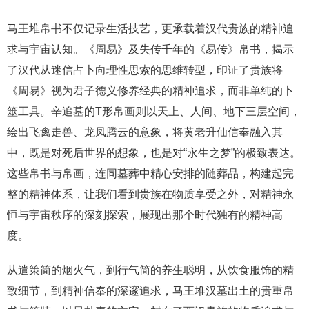
马王堆帛书不仅记录生活技艺，更承载着汉代贵族的精神追
求与宇宙认知。《周易》及失传千年的《易传》帛书，揭示
了汉代从迷信占卜向理性思索的思维转型，印证了贵族将
《周易》视为君子德义修养经典的精神追求，而非单纯的卜
筮工具。辛追墓的T形帛画则以天上、人间、地下三层空间，
绘出飞禽走兽、龙凤腾云的意象，将黄老升仙信奉融入其
中，既是对死后世界的想象，也是对“永生之梦”的极致表达。
这些帛书与帛画，连同墓葬中精心安排的随葬品，构建起完
整的精神体系，让我们看到贵族在物质享受之外，对精神永
恒与宇宙秩序的深刻探索，展现出那个时代独有的精神高
度。
从遣策简的烟火气，到行气简的养生聪明，从饮食服饰的精
致细节，到精神信奉的深邃追求，马王堆汉墓出土的贵重帛