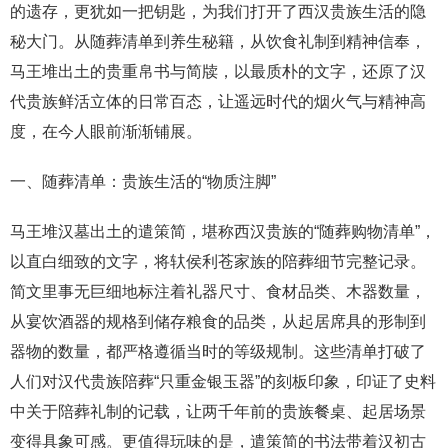
的遗存，更犹如一把钥匙，为我们打开了西汉贵族生活的隐
秘大门。从随葬清单到养生秘籍，从饮食礼制到精神信奉，
马王堆出土的贵重帛书与简牍，以最质朴的文字，还原了汉
代贵族鲜活立体的日常百态，让遥远时代的烟火气与精神高
度，在今人眼前渐渐铺展。
一、随葬清单：贵族生活的“物质注脚”
马王堆汉墓出土的遣策简，堪称西汉贵族的“随葬购物清单”，
以直白细致的文字，将轪侯利苍家族的陪葬细节完整记录。
简文里事无巨细地标注着礼器尺寸、食材品类、木器数量，
从宴饮酒器的规格到储存粮食的品类，从起居席具的形制到
器物的数量，都严格遵循当时的等级规制。这些清单打破了
人们对汉代贵族陪葬“只重金银玉器”的刻板印象，印证了史料
中关于陪葬礼制的记载，让两千年前的贵族餐桌、起居场景
变得具象可感。更值得玩味的是，遣策简的书法带着汉初古