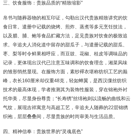
三、饮食服饰：贵族品质的“精致缩影”
帛书与随葬器物的相互印证，勾勒出汉代贵族精致讲究的饮
食日常。遣册中记载的烧烤、煎炸、蒸煮等多元烹饪技法，
以及腊、脯、鲍等食品贮藏方法，足见贵族对饮食的极致追
求。辛追夫人消化道中留存的甜瓜子，与遣册记载的甜瓜、
枣、梨等时令鲜果相呼应，而豆豉、花椒、桂皮等调味品的
记录，更体现出汉代已注意五味调和的饮食理念，湘菜风味
的雏形悄然显现。在服饰方面，素纱襌衣堪称纺织工艺的巅
峰，衣长160厘米却仅重48克，轻如蝉翼，是西汉缫丝纺织
技术的最高体现，学者推测其为装饰性服装，穿在锦袍外衬
托华美，尽显身份尊贵；“长寿绣”丝绵袍则以流畅的曲线和云
气纹，展现吉祥寓意与高超工艺，辛追夫人随葬的22层锦绣
织袍，层层叠叠间，尽显贵族的时尚审美与生活品质。
四、精神信奉：贵族世界的“灵魂底色”