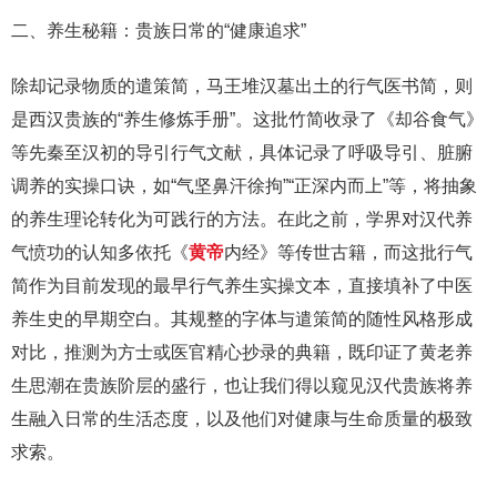
二、养生秘籍：贵族日常的“健康追求”
除却记录物质的遣策简，马王堆汉墓出土的行气医书简，则
是西汉贵族的“养生修炼手册”。这批竹简收录了《却谷食气》
等先秦至汉初的导引行气文献，具体记录了呼吸导引、脏腑
调养的实操口诀，如“气坚鼻汗徐拘”“正深内而上”等，将抽象
的养生理论转化为可践行的方法。在此之前，学界对汉代养
气愤功的认知多依托《
黄帝
内经》等传世古籍，而这批行气
简作为目前发现的最早行气养生实操文本，直接填补了中医
养生史的早期空白。其规整的字体与遣策简的随性风格形成
对比，推测为方士或医官精心抄录的典籍，既印证了黄老养
生思潮在贵族阶层的盛行，也让我们得以窥见汉代贵族将养
生融入日常的生活态度，以及他们对健康与生命质量的极致
求索。