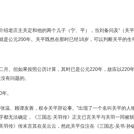
绍老庄主关定和他的两个儿子（宁、平），当刘备问及“（关平）
是公元200年。关平既然在那时已经18岁，可以判断关平的生
月。但如果按照公历计算，其时已是公元220年，故应以220年
是没有问题的。
0年。
与张温、顾谭友善，权令关平辞讼事。”出现了一个名叫关平的人
字都无法确定，《三国志·关羽传》正文已言关平与关羽一同被斩
关羽传》传末言其在吴云云，然此关平仅注在《三国志·吴书·孙