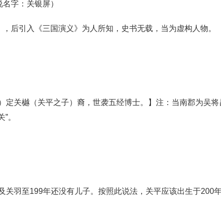
说名字：关银屏）
传》，后引入《三国演义》为人所知，史书无载，当为虚构人物。
）定关樾（关平之子）裔，世袭五经博士。】注：当南郡为吴将
关”。
关羽至199年还没有儿子。按照此说法，关平应该出生于200