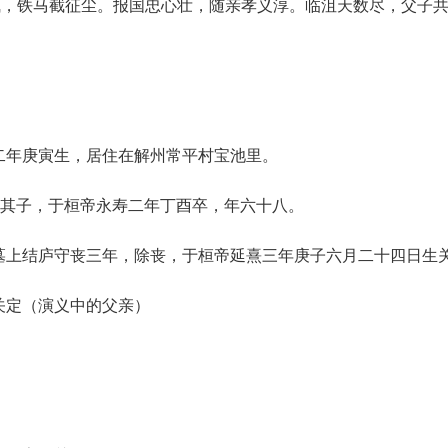
气，铁马截征尘。报国忠心壮，随亲孝义淳。临沮天数尽，父子共
二年庚寅生，居住在解州常平村宝池里。
》训其子，于桓帝永寿二年丁酉卒，年六十八。
在墓上结庐守丧三年，除丧，于桓帝延熹三年庚子六月二十四日生
关定（演义中的父亲）