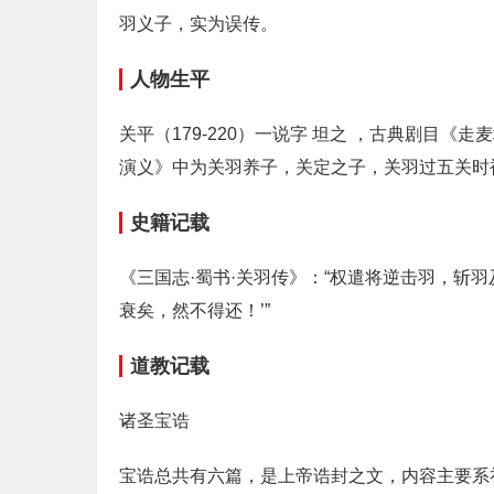
羽义子，实为误传。
人物生平
关平（179-220）一说字 坦之 ，古典剧目
演义》中为关羽养子，关定之子，关羽过五关时
史籍记载
《三国志·蜀书·关羽传》：“权遣将逆击羽，斩
衰矣，然不得还！’”
道教记载
诸圣宝诰
宝诰总共有六篇，是上帝诰封之文，内容主要系