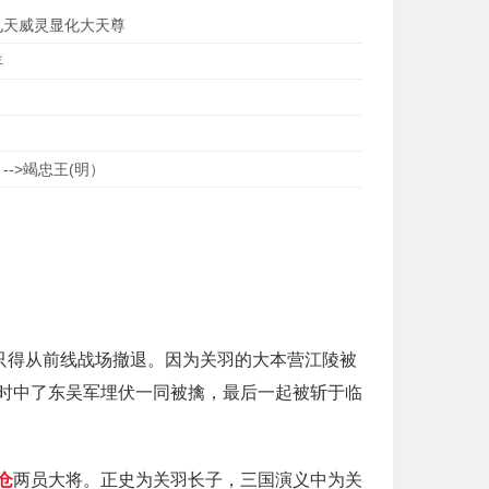
九天威灵显化大天尊
年
->竭忠王(明）
只得从前线战场撤退。因为关羽的大本营江陵被
时中了东吴军埋伏一同被擒，最后一起被斩于临
仓
两员大将。正史为关羽长子，三国演义中为关