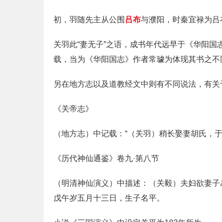
初，羽随先主从公围
吕布
与濮阳，时秦宜禄为吕
关羽此“妻无子”之语，成书年代远早于《华阳国
载，当为《华阳国志》作者常璩为体现其书之不
另在地方志以及道教经文中则有不同说法，有关
《关帝志》
（地方志）中记载：“（关羽）稍长娶妻胡氏，于
《历代神仙通鉴》卷九·第八节
（明清神仙演义）中描述：（关毅）夫妇欲妻子
戊午岁五月十三日，生子名平。