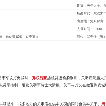
别称：关圣太子、
所处时代：东汉末
出生地：河东解良
去世时间：220年
坡，送信调军师，奋突夷道
爵位：武宁侯（宋）-
羽率军攻打樊城时，
孙权
吕蒙
趁机背盟偷袭荆州，关羽后院起火
东吴军控制，引发关羽军将士大溃散。关平与其父在撤退到麦城
丰满起来，很多地方的关帝庙在供奉关羽的同时也供奉关平、
周