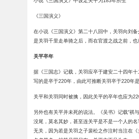
小说《三国演义》中设定关平为183年所生
《三国演义》
在小说《三国演义》第二十八回中，关羽向刘备介
是关羽千里走单骑之后，而在官渡之战之前，也就
关平卒年
据《三国志》记载，关羽应卒于建安二十四年十二
写的是卒于220年，由此可推断关羽卒于220年
关平和关羽同时被擒，因此关平的卒年也应为22
另外也有关平并未死的说法。《吴书》记载“祺
没尾，莫名其妙，甚至连关平是不是一个人的名
无关，因为若是关羽之子裴松之作注时当注在《