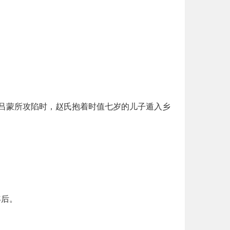
吕蒙所攻陷时，赵氏抱着时值七岁的儿子遁入乡
年后。