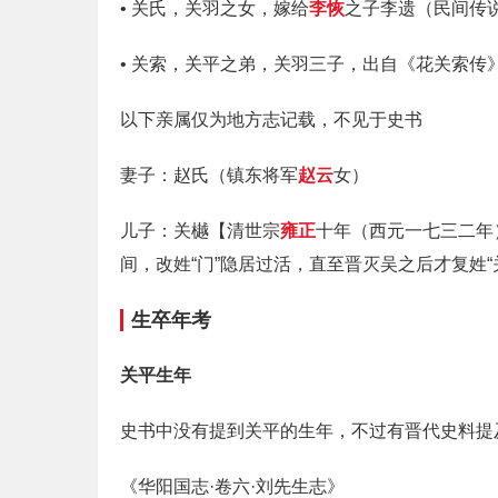
• 关氏，关羽之女，嫁给
李恢
之子李遗（民间传
• 关索，关平之弟，关羽三子，出自《花关索
以下亲属仅为地方志记载，不见于史书
妻子：赵氏（镇东将军
赵云
女）
儿子：关樾【清世宗
雍正
十年（西元一七三二年
间，改姓“门”隐居过活，直至晋灭吴之后才复姓“
生卒年考
关平生年
史书中没有提到关平的生年，不过有晋代史料提及
《华阳国志·卷六·刘先生志》