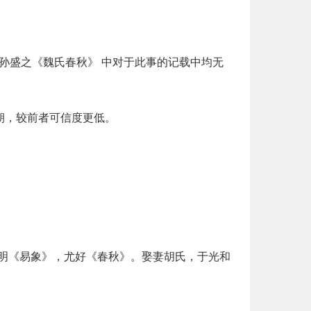
。
的孙盛之《魏氏春秋》 中对于此事的记载中均无
朝，较前者可信度更低。
明《易象》，尤好《春秋》。娶妻胡氏，于光和