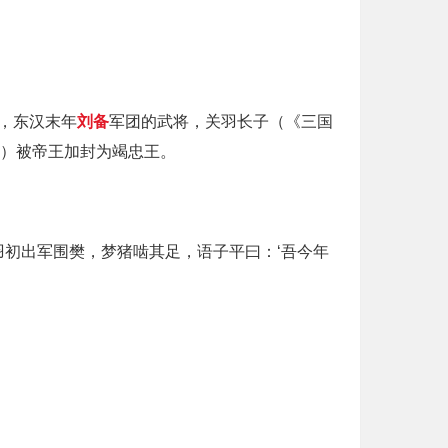
人，东汉末年
刘备
军团的武将，关羽长子（《三国
年）被帝王加封为竭忠王。
羽初出军围樊，梦猪啮其足，语子平曰：‘吾今年