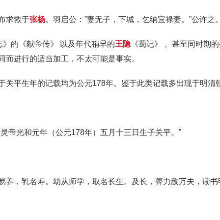
布求救于
张杨
。羽启公：”妻无子，下城，乞纳宜禄妻。”公许之
志》的《献帝传》 以及年代稍早的
王隐
《蜀记》 、甚至同时期
同而进行的适当加工，不太可能是事实。
于关平生年的记载均为公元178年。鉴于此类记载多出现于明清
灵帝光和元年（公元178年）五月十三日生子关平。”
易养，乳名寿。幼从师学，取名长生。及长，膂力敌万夫，读书