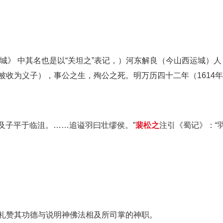
《走麦城》 中其名也是以“关坦之”表记，）河东解良（今山西运城）
被收为义子），事公之生，殉公之死。明万历四十二年（1614
羽及子平于临沮。……追谥羽曰壮缪侯。”
裴松之
注引《蜀记》：“
礼赞其功德与说明神佛法相及所司掌的神职。