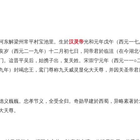
河东解梁州常平村宝池里。生於
汉灵帝
光和元年戊午（西元一七
亥岁（西元二一九年）十二月初七日，同帝君於临沮（在今湖北
门。迨晋平吴后，始携子出，复关姓。宋崇宁元年（西元一一○
九年）封竭忠王，鸾门尊称九天威灵显化大天尊，并因关圣帝君
德义巍巍。忠孝节义，全受全归。奇勋早建於西蜀，异略素著於
大天尊。