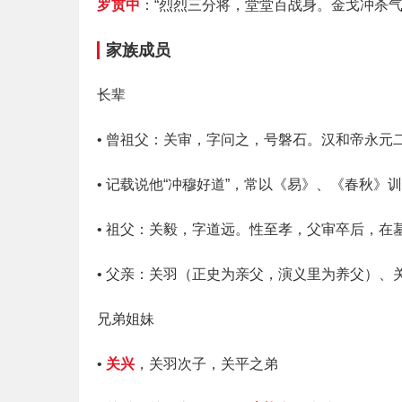
罗贯中
：“烈烈三分将，堂堂百战身。金戈冲杀
家族成员
长辈
• 曾祖父：关审，字问之，号磐石。汉和帝永元
• 记载说他“冲穆好道”，常以《易》、《春秋
• 祖父：关毅，字道远。性至孝，父审卒后，
• 父亲：关羽（正史为亲父，演义里为养父）、
兄弟姐妹
•
关兴
，关羽次子，关平之弟