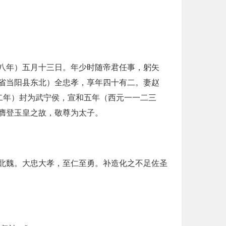
八年）五月十三日。年少时随帝君任事，躬矢
省当阳县东北）全忠孝，享年四十有二。妻赵
二年）封为武宁侯，宣和五年（西元一一二三
膺登玉皇之故，敬尊为太子。
北魏。大忠大孝，至仁至勇。补造化之不足佐圣