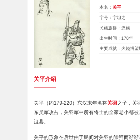
本名：
关平
字号：字坦之
民族族群：汉族
出生时间：178年
主要成就：火烧博望
关平介绍
关平（约179-220）东汉末年名将
关羽
之子，关
东吴军攻占，关羽军中所有将士的全家老小都被
沮县。
关平的形象在后世由于民间对关羽的崇拜而渐渐