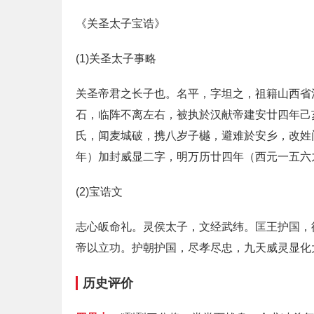
《关圣太子宝诰》
(1)关圣太子事略
关圣帝君之长子也。名平，字坦之，祖籍山西省
石，临阵不离左右，被执於汉献帝建安廿四年己
氏，闻麦城破，携八岁子樾，避难於安乡，改姓
年）加封威显二字，明万历廿四年（西元一五六
(2)宝诰文
志心皈命礼。灵侯太子，文经武纬。匡王护国，
帝以立功。护朝护国，尽孝尽忠，九天威灵显化
历史评价