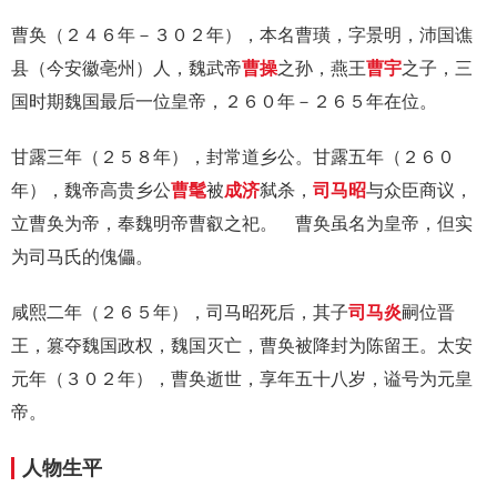
曹奂（２４６年－３０２年），本名曹璜，字景明，沛国谯
县（今安徽亳州）人，魏武帝
曹操
之孙，燕王
曹宇
之子，三
国时期魏国最后一位皇帝，２６０年－２６５年在位。
甘露三年（２５８年），封常道乡公。甘露五年（２６０
年），魏帝高贵乡公
曹髦
被
成济
弑杀，
司马昭
与众臣商议，
立曹奂为帝，奉魏明帝曹叡之祀。 曹奂虽名为皇帝，但实
为司马氏的傀儡。
咸熙二年（２６５年），司马昭死后，其子
司马炎
嗣位晋
王，篡夺魏国政权，魏国灭亡，曹奂被降封为陈留王。太安
元年（３０２年），曹奂逝世，享年五十八岁，谥号为元皇
帝。
人物生平