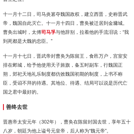
十一月十二日，司马炎篡夺魏国政权，建立西晋，史称晋武
帝，魏国自此灭亡。十一月十四日，曹奂被迁居到金墉城。
曹奂出城时，太傅
司马孚
与他辞别，拉着他的手流泪说：“我
到死都是大魏的忠臣。”
十一月十七日，晋武帝封曹奂为陈留王，食邑万户，宫室安
排在邺城，给予他使用天子旌旗，备五时副车，行魏国正
朔，郊祀天地礼乐制度都仿效魏国初期的制度，上书不称
臣，受诏不拜的待遇。其地位、待遇、结局可以说是历代亡
国之君中最好的。
善终去世
晋惠帝太安元年（302年），曹奂在陈留封国去世，享年五十
八岁，朝廷为他上谥号元皇帝，后人称为“魏元帝”。