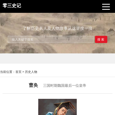
零三史记
了解历史名人及人物故事从这里搜一搜
搜索
当前位置：
首页
>
历史人物
曹奂
三国时期魏国最后一位皇帝