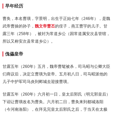
早年经历
曹奂，本名曹璜，字景明，出生于正始七年（246年），是魏
武帝曹操的孙子，
魏文帝
曹丕
的侄子，燕王曹宇的儿子。甘
露三年（258年），被封为常道乡公（因常道属安次县管辖，
所以又称安次县常道乡公）。
傀儡皇帝
甘露五年（260年）五月，魏帝曹髦被杀，司马昭与公卿大臣
们商议后，决定立曹璜为皇帝。五月初八日，司马昭派他的
儿子中护军司马炎到邺城去迎接曹璜。
甘露五年（260年）六月初一日，皇太后郭氏（明元郭皇后）
下诏让曹璜改名为曹奂。六月初二日，曹奂来到都城洛阳
（今河南洛阳），在拜见完皇太后郭氏之后，于当天在太极