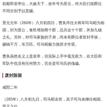
前殿即皇帝位，大赦天下，改年号为景元，对大臣们按爵位
不同分别予以赏赐。
景元元年（260年）六月初四日，曹奂拜任大将军司马昭为相
国，封为晋公，食邑增加两个郡，总共达十个郡，并加九锡
之礼。另外，对司马家族的子弟，尚未有爵位者皆封亭侯，
赐钱千万，帛万匹。司马昭极力推辞才作罢。
曹奂虽然名义上是皇帝，但实际上手中毫无权力，在大臣和
军队中也没有任何势力，完全是司马氏的傀儡。
废封陈留
咸熙二年
（265年）八月初九日，司马昭去世，其子司马炎继任相国、
晋王之位。