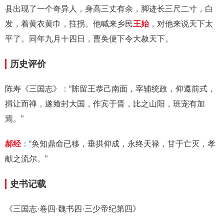
县出现了一个奇异人，身高三丈有余，脚迹长三尺二寸，白
发，着黄衣黄巾，拄拐。他喊来乡民
王始
，对他来说天下太
平了。同年九月十四日，曹奂便下令大赦天下。
历史评价
陈寿《三国志》：“陈留王恭己南面，宰辅统政，仰遵前式，
揖让而禅，遂飨封大国，作宾于晋，比之山阳，班宠有加
焉。”
郝经
：“奂知鼎命已移，垂拱仰成，永终天禄，甘于亡灭，孝
献之流尔。”
史书记载
《三国志·卷四·魏书四·三少帝纪第四》