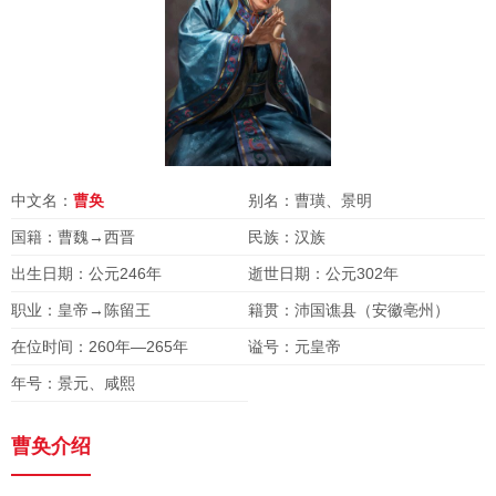
中文名：
曹奂
别名：曹璜、景明
国籍：曹魏→西晋
民族：汉族
出生日期：公元246年
逝世日期：公元302年
职业：皇帝→陈留王
籍贯：沛国谯县（安徽亳州）
在位时间：260年―265年
谥号：元皇帝
年号：景元、咸熙
曹奂介绍