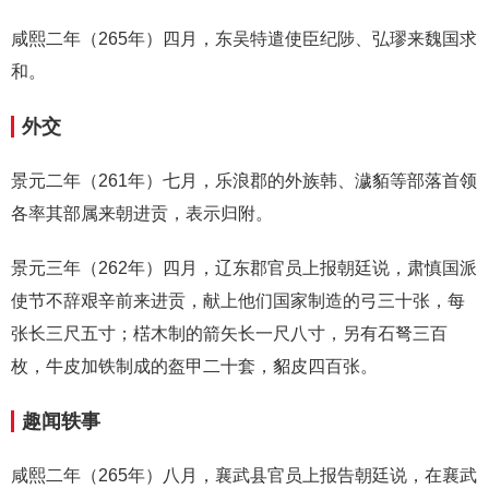
咸熙二年（265年）四月，东吴特遣使臣纪陟、弘璆来魏国求
和。
外交
景元二年（261年）七月，乐浪郡的外族韩、濊貊等部落首领
各率其部属来朝进贡，表示归附。
景元三年（262年）四月，辽东郡官员上报朝廷说，肃慎国派
使节不辞艰辛前来进贡，献上他们国家制造的弓三十张，每
张长三尺五寸；楛木制的箭矢长一尺八寸，另有石弩三百
枚，牛皮加铁制成的盔甲二十套，貂皮四百张。
趣闻轶事
咸熙二年（265年）八月，襄武县官员上报告朝廷说，在襄武