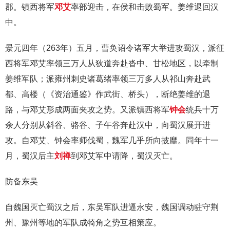
郡。镇西将军
邓艾
率部迎击，在侯和击败蜀军。姜维退回汉
中。
景元四年（263年）五月，曹奂诏令诸军大举进攻蜀汉，派征
西将军邓艾率领三万人从狄道奔赴沓中、甘松地区，以牵制
姜维军队；派雍州刺史诸葛绪率领三万多人从祁山奔赴武
都、高楼（《资治通鉴》作武街、桥头），断绝姜维的退
路，与邓艾形成两面夹攻之势。又派镇西将军
钟会
统兵十万
余人分别从斜谷、骆谷、子午谷奔赴汉中，向蜀汉展开进
攻。自邓艾、钟会率师伐蜀，魏军几乎所向披靡。同年十一
月，蜀汉后主
刘禅
到邓艾军中请降，蜀汉灭亡。
防备东吴
自魏国灭亡蜀汉之后，东吴军队进逼永安，魏国调动驻守荆
州、豫州等地的军队成犄角之势互相策应。