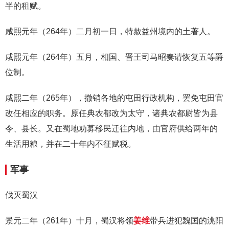
半的租赋。
咸熙元年（264年）二月初一日，特赦益州境内的土著人。
咸熙元年（264年）五月，相国、晋王司马昭奏请恢复五等爵
位制。
咸熙二年（265年），撤销各地的屯田行政机构，罢免屯田官
改任相应的职务。原任典农都改为太守，诸典农都尉皆为县
令、县长。又在蜀地劝募移民迁往内地，由官府供给两年的
生活用粮，并在二十年内不征赋税。
军事
伐灭蜀汉
景元二年（261年）十月，蜀汉将领
姜维
带兵进犯魏国的洮阳