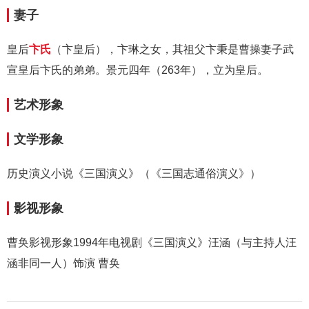
妻子
皇后
卞氏
（卞皇后），卞琳之女，其祖父卞秉是曹操妻子武
宣皇后卞氏的弟弟。景元四年（263年），立为皇后。
艺术形象
文学形象
历史演义小说《三国演义》（《三国志通俗演义》）
影视形象
曹奂影视形象1994年电视剧《三国演义》汪涵（与主持人汪
涵非同一人）饰演 曹奂