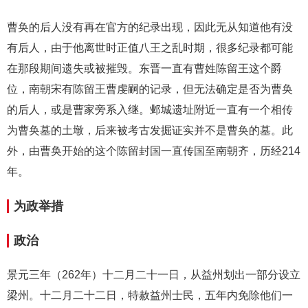
曹奂的后人没有再在官方的纪录出现，因此无从知道他有没
有后人，由于他离世时正值八王之乱时期，很多纪录都可能
在那段期间遗失或被摧毁。东晋一直有曹姓陈留王这个爵
位，南朝宋有陈留王曹虔嗣的记录，但无法确定是否为曹奂
的后人，或是曹家旁系入继。邺城遗址附近一直有一个相传
为曹奂墓的土墩，后来被考古发掘证实并不是曹奂的墓。此
外，由曹奂开始的这个陈留封国一直传国至南朝齐，历经214
年。
为政举措
政治
景元三年（262年）十二月二十一日，从益州划出一部分设立
梁州。十二月二十二日，特赦益州士民，五年内免除他们一