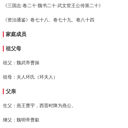
《三国志·卷二十·魏书二十·武文世王公传第二十》
《资治通鉴》卷七十八、卷七十九、卷八十四
家庭成员
祖父母
祖父：魏武帝曹操
祖母：夫人环氏（环夫人）
父亲
生父：燕王曹宇，西晋时降为燕公。
继父：魏明帝曹叡