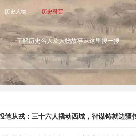
历史人物
历史科普
了解历史名人及人物故事从这里搜一搜
投笔从戎：三十六人撬动西域，智谋铸就边疆