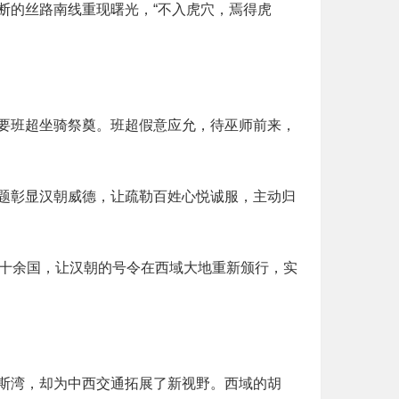
断的丝路南线重现曙光，“不入虎穴，焉得虎
要班超坐骑祭奠。班超假意应允，待巫师前来，
题彰显汉朝威德，让疏勒百姓心悦诚服，主动归
五十余国，让汉朝的号令在西域大地重新颁行，实
斯湾，却为中西交通拓展了新视野。西域的胡