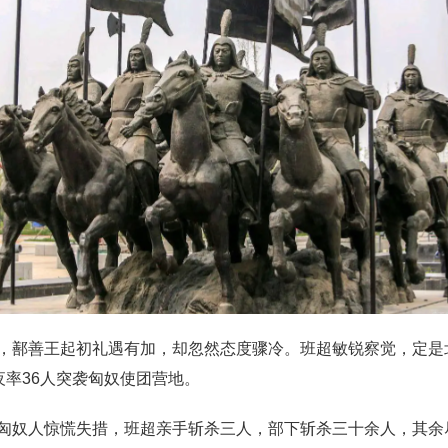
，鄯善王起初礼遇有加，却忽然态度骤冷。班超敏锐察觉，定是
夜率36人突袭匈奴使团营地。
匈奴人惊慌失措，班超亲手斩杀三人，部下斩杀三十余人，其余