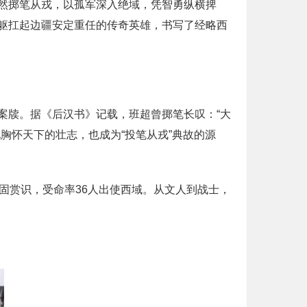
然掷笔从戎，以孤军深入绝域，凭智勇纵横捭
躯扛起边疆安定重任的传奇英雄，书写了经略西
案牍。据《后汉书》记载，班超曾掷笔长叹：“大
胸怀天下的壮志，也成为“投笔从戎”典故的源
固赏识，受命率36人出使西域。从文人到战士，