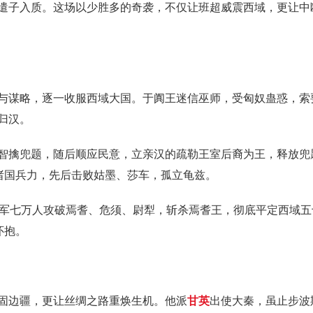
遣子入质。这场以少胜多的奇袭，不仅让班超威震西域，更让中
与谋略，逐一收服西域大国。于阗王迷信巫师，受匈奴蛊惑，索
归汉。
智擒兜题，随后顺应民意，立亲汉的疏勒王室后裔为王，释放兜
域诸国兵力，先后击败姑墨、莎车，孤立龟兹。
联军七万人攻破焉耆、危须、尉犁，斩杀焉耆王，彻底平定西域
怀抱。
固边疆，更让丝绸之路重焕生机。他派
甘英
出使大秦，虽止步波