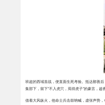
班超的西域首战，便直面生死考验。抵达鄯善后
集部下，留下“不入虎穴，焉得虎子”的豪言，趁
借着大风纵火，他命士兵击鼓呐喊，虚张声势，