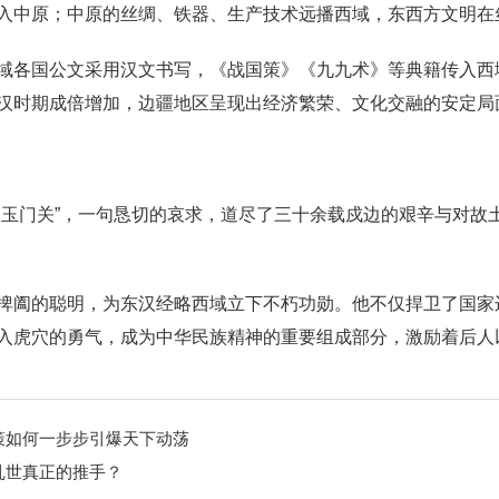
入中原；中原的丝绸、铁器、生产技术远播西域，东西方文明在
域各国公文采用汉文书写，《战国策》《九九术》等典籍传入西
汉时期成倍增加，边疆地区呈现出经济繁荣、文化交融的安定局
玉门关”，一句恳切的哀求，道尽了三十余载戍边的艰辛与对故土
捭阖的聪明，为东汉经略西域立下不朽功勋。他不仅捍卫了国家
入虎穴的勇气，成为中华民族精神的重要组成部分，激励着后人
策如何一步步引爆天下动荡
乱世真正的推手？