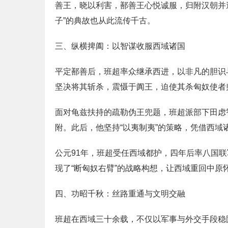
善王，晓以利害，鄯善王心悦诚服，归附汉朝并
子”的典故也从此流传千古。
三、纵横捭阖：以智谋收服西域诸国
平定鄯善后，班超率众继承西进，以非凡的胆识
坚决将其斩杀，震慑于阗王，迫使其杀匈奴使者
面对龟兹扶持的疏勒伪王兜题，班超派部下田虑
附。此后，他坚持“以夷制夷”的策略，凭借西
公元91年，班超受任西域都护，四年后率八国
现了“断匈奴右臂”的战略构想，让西域重回中原
四、功昭千秋：丝路重通与文明交融
班超在西域三十余载，不仅以军事与外交手段稳