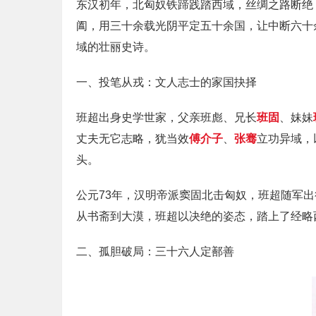
东汉初年，北匈奴铁蹄践踏西域，丝绸之路断绝
阖，用三十余载光阴平定五十余国，让中断六十
域的壮丽史诗。
一、投笔从戎：文人志士的家国抉择
班超出身史学世家，父亲班彪、兄长
班固
、妹妹
丈夫无它志略，犹当效
傅介子
、
张骞
立功异域，
头。
公元73年，汉明帝派窦固北击匈奴，班超随军
从书斋到大漠，班超以决绝的姿态，踏上了经略
二、孤胆破局：三十六人定鄯善