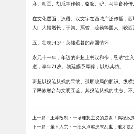
麻、胡豆、胡瓜等作物，骆驼、驴、马等畜种传
在文化层面，汉语、汉文字在西域广泛传播，西
人口大幅增长，于阗、焉耆、疏勒等国人口较西
五、壮志归乡：英雄迟暮的家国情怀
永元十一年，年迈的班超上书汉和帝，恳请“生入
逝，享年71岁。朝廷赐予厚葬，以彰其功。
班超以投笔从戎的果敢、孤胆破局的胆识、纵横
了民族融合与文明互鉴。其投笔从戎的壮志、不
上一篇：
王莽改制：一场理想主义的崩盘！揭秘政
下一篇：
董卓入京：一把火点燃汉末乱世，谁才是