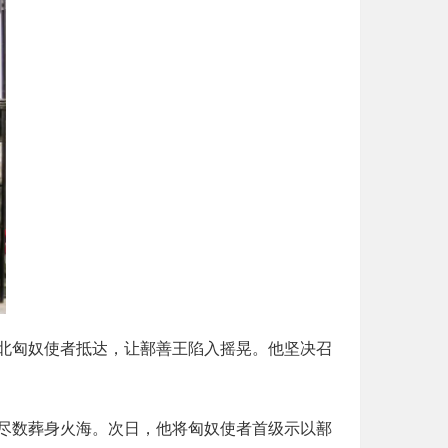
北匈奴使者抵达，让鄯善王陷入摇晃。他坚决召
尽数葬身火海。次日，他将匈奴使者首级示以鄯