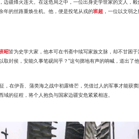
，边疆烽火连天。在这危局之中，一位出身史学世家的文人，毅
余年的丝路重焕生机。他，便是投笔从戎的
班超
，一位以文弱之
班昭
皆为史学大家，他本可在书斋中续写家族文脉，却不甘困于
以取封侯，安能久事笔砚间乎？”这句掷地有声的呐喊，道出了他
出征，在伊吾、蒲类海之战中初露锋芒，凭借过人的军事才能获窦
西域的征程，将个人抱负与国家边疆安危紧紧相连。