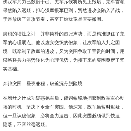
佛汉军兵力已数倍于己。羌军斥候将所见上报后，羌军首领
果然陷入迟疑，担心汉军援军已到，贸然进攻会陷入苦战，
于是放缓了进攻节奏，甚至开始犹豫是否要撤围。
虞诩的增灶之计，并非简朴的虚张声势，而是精准抓住了羌
军的心理弱点。他以虚实交织的假象，让敌军陷入判定困
境，既牵制了敌军的进攻，又为突围争取了宝贵的时间，用
谋略将兵力劣势转化为心理优势，为接下来的突围奠定了坚
实基础。
奔驰突围：昼夜兼程，破釜沉舟脱险境
在增灶之计成功疑惑羌军后，虞诩敏锐地捕获到敌军军心动
摇的时机，坚决下令全军突围。他深知，敌军虽暂时迟疑，
但一旦识破假象，必将全力追击，因此突围必须做到快速、
隐蔽，不容丝毫迟疑。