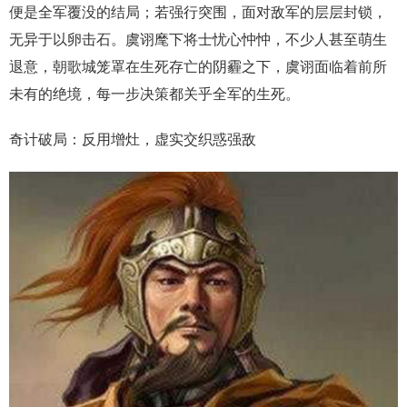
便是全军覆没的结局；若强行突围，面对敌军的层层封锁，
无异于以卵击石。虞诩麾下将士忧心忡忡，不少人甚至萌生
退意，朝歌城笼罩在生死存亡的阴霾之下，虞诩面临着前所
未有的绝境，每一步决策都关乎全军的生死。
奇计破局：反用增灶，虚实交织惑强敌