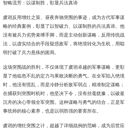
智略流芳：以谋制胜，彰显兵法真谛
虞诩反用增灶之策、昼夜奔驰突围的事迹，成为古代军事谋
略的经典案例，彰显了以智破力、以谋制胜的兵法真谛。他
没有被兵力劣势束缚手脚，而是主动创新谋略，反用传统战
法，以虚实结合的手段疑惑敌军，将绝境转化为生机，用聪
明打破了兵力悬殊的困局。
这场突围战的胜利，不仅体现了虞诩卓越的军事谋略，更彰
显了他临危不乱的定力与果敢决断的勇气。在全军陷入绝境
时，他没有慌乱，而是冷静分析敌军弱点，精准制定谋略；
在捕获到突围时机时，他坚决下令，没有丝毫犹豫，以破釜
沉舟的决心带领全军突围。这种谋略与勇气的结合，正是军
事统帅的核心素养，也是以弱胜强的要害所在。
虞诩的增灶突围之计，超越了详细战例的范畴，成为后世应