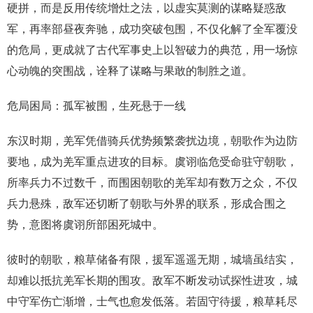
硬拼，而是反用传统增灶之法，以虚实莫测的谋略疑惑敌
军，再率部昼夜奔驰，成功突破包围，不仅化解了全军覆没
的危局，更成就了古代军事史上以智破力的典范，用一场惊
心动魄的突围战，诠释了谋略与果敢的制胜之道。
危局困局：孤军被围，生死悬于一线
东汉时期，羌军凭借骑兵优势频繁袭扰边境，朝歌作为边防
要地，成为羌军重点进攻的目标。虞诩临危受命驻守朝歌，
所率兵力不过数千，而围困朝歌的羌军却有数万之众，不仅
兵力悬殊，敌军还切断了朝歌与外界的联系，形成合围之
势，意图将虞诩所部困死城中。
彼时的朝歌，粮草储备有限，援军遥遥无期，城墙虽结实，
却难以抵抗羌军长期的围攻。敌军不断发动试探性进攻，城
中守军伤亡渐增，士气也愈发低落。若固守待援，粮草耗尽