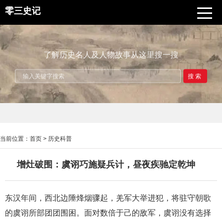
零三史记
了解历史名人及人物故事从这里搜一搜
搜索
当前位置：
首页
>
历史科普
增灶破围：虞诩巧施疑兵计，昼夜疾驰定乾坤
东汉年间，西北边陲烽烟骤起，羌军大举进犯，将驻守朝歌
的虞诩所部团团围困。面对数倍于己的敌军，虞诩没有选择