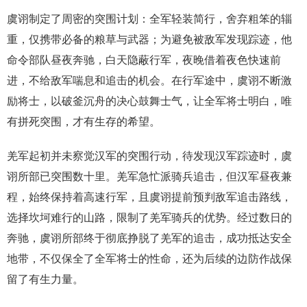
虞诩制定了周密的突围计划：全军轻装简行，舍弃粗笨的辎
重，仅携带必备的粮草与武器；为避免被敌军发现踪迹，他
命令部队昼夜奔驰，白天隐蔽行军，夜晚借着夜色快速前
进，不给敌军喘息和追击的机会。在行军途中，虞诩不断激
励将士，以破釜沉舟的决心鼓舞士气，让全军将士明白，唯
有拼死突围，才有生存的希望。
羌军起初并未察觉汉军的突围行动，待发现汉军踪迹时，虞
诩所部已突围数十里。羌军急忙派骑兵追击，但汉军昼夜兼
程，始终保持着高速行军，且虞诩提前预判敌军追击路线，
选择坎坷难行的山路，限制了羌军骑兵的优势。经过数日的
奔驰，虞诩所部终于彻底挣脱了羌军的追击，成功抵达安全
地带，不仅保全了全军将士的性命，还为后续的边防作战保
留了有生力量。