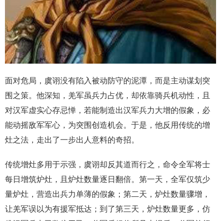
面对危局，虞诩没有陷入被动防守的泥潭，而是主动谋划突
围之策。他深知，羌军虽兵力占优，却依靠骑兵机动性，且
对汉军虚实心存忌惮，若能制造出汉军兵力大增的假象，必
能动摇敌军军心，为突围创造机会。于是，他反用传统的增
灶之法，走出了一步出人意料的奇招。
传统增灶多用于示强，虞诩却反其道而行之，命令全军将士
每日增筑炉灶，且炉灶数量逐日翻倍。第一天，全军仅筑少
量炉灶，营造出兵力单薄的假象；第二天，炉灶数量骤增，
让羌军误以为有援军抵达；到了第三天，炉灶数量更多，仿