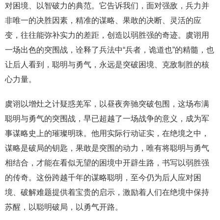
对困境、以智破力的典范。它告诉我们，面对强敌，兵力并
非唯一的决胜因素，精准的谋略、果敢的决断、灵活的应
变，往往能弥补实力的差距，创造以弱胜强的奇迹。虞诩用
一场出色的突围战，诠释了兵法中“兵者，诡道也”的精髓，也
让后人看到，聪明与勇气，永远是突破困境、克敌制胜的核
心力量。
虞诩以增灶之计疑惑羌军，以昼夜奔驰突破包围，这场布满
聪明与勇气的突围战，早已超越了一场战争的意义，成为军
事谋略史上的璀璨明珠。他用实际行动证实，在绝境之中，
谋略是破局的钥匙，果敢是突围的动力，唯有将聪明与勇气
相结合，才能在看似无望的困境中开辟生路，书写以弱胜强
的传奇。这份跨越千年的谋略聪明，至今仍为后人应对困
境、破解难题提供着宝贵的启示，激励着人们在绝境中保持
苏醒，以聪明破局，以勇气开路。