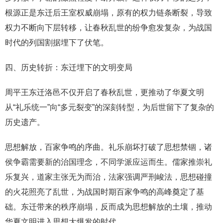
根源正是东迁后王室权威崩塌，原有的权力链条断裂，导致
权力不断向下层转移，让春秋乱世的纷争愈发复杂，为战国
时代的列国割据埋下了伏笔。
四、历史转折：东迁埋下的文明变局
周平王东迁洛邑不仅开启了春秋乱世，更推动了华夏文明
从“礼乐统一”向“多元裂变”的深刻转型，为后世留下了复杂的
历史遗产。
思想解放，百家争鸣的序曲。礼乐崩坏打破了思想禁锢，诸
侯争霸需要新的治国理念，不同学派应运而生。儒家推崇礼
乐复兴，道家主张无为而治，法家强调严刑峻法，思想碰撞
的火花照亮了乱世，为战国时期百家争鸣的高峰奠定了基
础。东迁带来的秩序崩塌，反而成为思想解放的土壤，推动
华夏文明进入思想大爆发的时代。