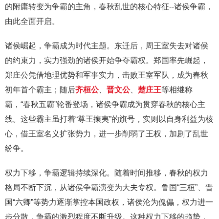
的附庸转变为争霸的主角，春秋乱世的核心特征--诸侯争霸，
由此全面开启。
诸侯崛起，争霸成为时代主题。东迁后，周王室失去对诸侯
的约束力，实力强劲的诸侯开始争夺霸权。郑国率先崛起，
郑庄公凭借地理优势和军事实力，击败王室军队，成为春秋
初年首个霸主；随后
齐桓公
、
晋文公
、
楚庄王
等相继称
霸，“春秋五霸”轮番登场，诸侯争霸成为贯穿春秋的核心主
线。这些霸主虽打着“尊王攘夷”的旗号，实则以自身利益为核
心，借王室名义扩张势力，进一步削弱了王权，加剧了乱世
纷争。
权力下移，争霸逻辑持续深化。随着时间推移，春秋的权力
格局不断下沉，从诸侯争霸演变为大夫专权。鲁国“三桓”、晋
国“六卿”等势力逐渐掌控本国政权，诸侯沦为傀儡，权力进一
步分散，争霸的激烈程度不断升级。这种权力下移的趋势，