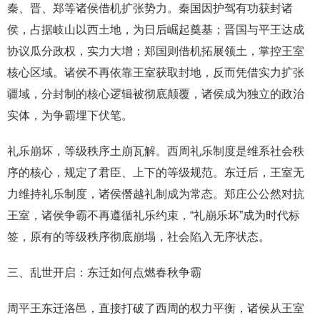
秦、晋、郑等诸侯借机扩张势力。秦国因护驾有功获封诸
侯，占据岐山以西土地，为日后崛起奠基；晋国与平王达成
协议瓜分政权，实力大增；郑国则借机拓展领土，掌控王室
核心区域。诸侯不再依靠王室获取封地，反而凭借实力扩张
疆域，分封制的核心逻辑被彻底颠覆，诸侯成为独立的政治
实体，为争霸埋下伏笔。
礼乐崩坏，等级秩序土崩瓦解。西周礼乐制度是维系社会秩
序的核心，规定了君臣、上下的等级规范。东迁后，王室无
力维持礼乐制度，诸侯僭越礼制成为常态。郑庄公公然对抗
王室，诸侯争霸不再遵循礼乐约束，“礼崩乐坏”成为时代标
签，原有的等级秩序彻底崩塌，社会陷入无序状态。
三、乱世开启：东迁如何点燃春秋争霸
周平王东迁洛邑，直接打破了西周的权力平衡，诸侯从王室