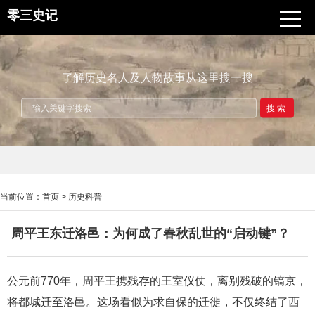
零三史记
了解历史名人及人物故事从这里搜一搜
搜索
当前位置：
首页
>
历史科普
周平王东迁洛邑：为何成了春秋乱世的“启动键”？
公元前770年，周平王携残存的王室仪仗，离别残破的镐京，
将都城迁至洛邑。这场看似为求自保的迁徙，不仅终结了西