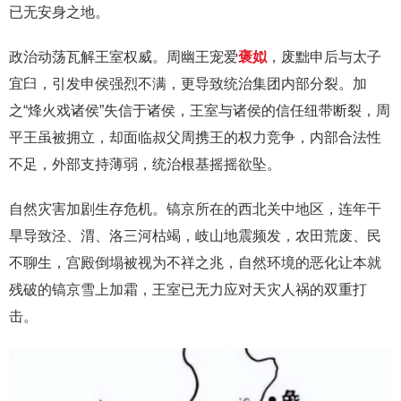
已无安身之地。
政治动荡瓦解王室权威。周幽王宠爱
褒姒
，废黜申后与太子
宜臼，引发申侯强烈不满，更导致统治集团内部分裂。加
之“烽火戏诸侯”失信于诸侯，王室与诸侯的信任纽带断裂，周
平王虽被拥立，却面临叔父周携王的权力竞争，内部合法性
不足，外部支持薄弱，统治根基摇摇欲坠。
自然灾害加剧生存危机。镐京所在的西北关中地区，连年干
旱导致泾、渭、洛三河枯竭，岐山地震频发，农田荒废、民
不聊生，宫殿倒塌被视为不祥之兆，自然环境的恶化让本就
残破的镐京雪上加霜，王室已无力应对天灾人祸的双重打
击。