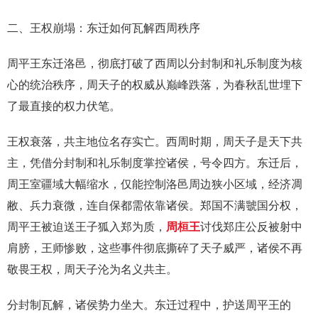
二、王权崩塌：东迁如何瓦解西周秩序
周平王东迁洛邑，彻底打破了西周以分封制和礼乐制度为核
心的统治秩序，周天子的权威从巅峰跌落，为春秋乱世埋下
了最直接的权力伏笔。
王权衰落，共主地位名存实亡。西周时期，周天子是天下共
主，凭借分封制和礼乐制度掌控诸侯，号令四方。东迁后，
周王室疆域大幅缩水，仅能控制洛邑周边狭小区域，经济凋
敝、兵力衰微，连自保都需依靠诸侯。郑国不满虢国分权，
周平王被迫送王子狐入郑为质，
周桓王
讨伐郑庄公反被射中
肩膀，王师惨败，这些事件彻底撕碎了天子威严，诸侯不再
敬畏王权，周天子沦为名义共主。
分封制瓦解，诸侯势力坐大。东迁过程中，护送周平王的