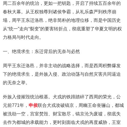
周二百余年的统治，更如一把钥匙，开启了持续五百余年的
春秋大幕。从王权独尊到诸侯争霸，从礼乐森严到秩序崩
塌，周平王东迁洛邑，绝非简朴的地理位移，而是中国历史
从“统一”走向“裂变”的要害转折点，彻底重塑了华夏文明的权
力格局与时代走向。
一、绝境求生：东迁背后的无奈与必然
周平王东迁洛邑，并非主动的战略选择，而是西周积弊爆发
下的绝境求生，是外族入侵、政治动荡与自然灾害共同逼迫
的无奈之举。
外族入侵摧毁统治根基。犬戎的铁蹄踏碎了西周的荣光，公
元前771年，
申侯
联合犬戎攻破镐京，周幽王命丧骊山，都城
被洗劫一空，宫室焚毁、财宝散尽，镐京沦为废墟，彻底失
去作为都城的承载能力，更时刻面临犬戎的再度威胁，王室