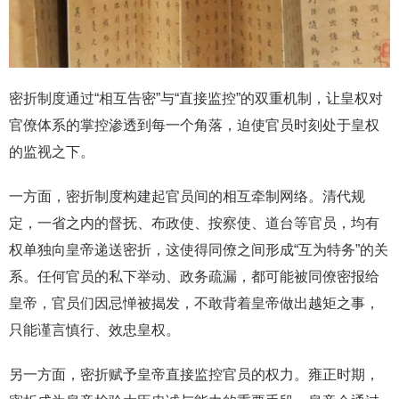
密折制度通过“相互告密”与“直接监控”的双重机制，让皇权对
官僚体系的掌控渗透到每一个角落，迫使官员时刻处于皇权
的监视之下。
一方面，密折制度构建起官员间的相互牵制网络。清代规
定，一省之内的督抚、布政使、按察使、道台等官员，均有
权单独向皇帝递送密折，这使得同僚之间形成“互为特务”的关
系。任何官员的私下举动、政务疏漏，都可能被同僚密报给
皇帝，官员们因忌惮被揭发，不敢背着皇帝做出越矩之事，
只能谨言慎行、效忠皇权。
另一方面，密折赋予皇帝直接监控官员的权力。雍正时期，