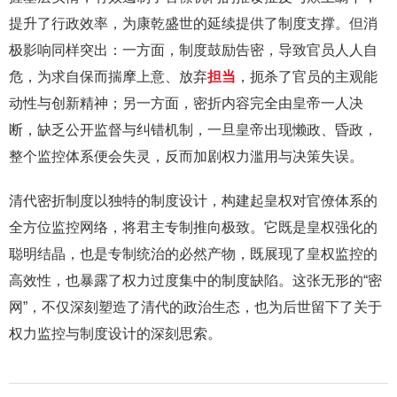
提升了行政效率，为康乾盛世的延续提供了制度支撑。但消
极影响同样突出：一方面，制度鼓励告密，导致官员人人自
危，为求自保而揣摩上意、放弃
担当
，扼杀了官员的主观能
动性与创新精神；另一方面，密折内容完全由皇帝一人决
断，缺乏公开监督与纠错机制，一旦皇帝出现懒政、昏政，
整个监控体系便会失灵，反而加剧权力滥用与决策失误。
清代密折制度以独特的制度设计，构建起皇权对官僚体系的
全方位监控网络，将君主专制推向极致。它既是皇权强化的
聪明结晶，也是专制统治的必然产物，既展现了皇权监控的
高效性，也暴露了权力过度集中的制度缺陷。这张无形的“密
网”，不仅深刻塑造了清代的政治生态，也为后世留下了关于
权力监控与制度设计的深刻思索。