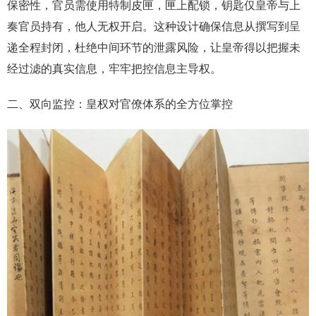
保密性，官员需使用特制皮匣，匣上配锁，钥匙仅皇帝与上
奏官员持有，他人无权开启。这种设计确保信息从撰写到呈
递全程封闭，杜绝中间环节的泄露风险，让皇帝得以把握未
经过滤的真实信息，牢牢把控信息主导权。
二、双向监控：皇权对官僚体系的全方位掌控