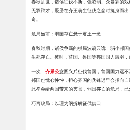
春秋乱世，诸侯征伐不断，强凌弱、众暴寡的戏
无双辩才，屡屡在齐王萌生征伐之念时挺身而出
奇。
危局当前：弱国存亡悬于君王一念
春秋时期，诸侯争霸的棋局波谲云诡，弱小邦国
生死存亡。彼时，莒国、鲁国等邦国国力孱弱，
一次，
齐景公
意图兴兵征伐鲁国，鲁国国力远不
邦国也忧心忡忡，担心齐国的兵锋迟早会指向自
此举会给两国带来的灾害，弱国存亡的危局，已
巧言破局：以理为纲拆解征伐借口