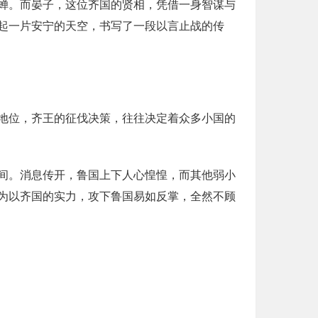
蝉。而晏子，这位齐国的贤相，凭借一身智谋与
起一片安宁的天空，书写了一段以言止战的传
地位，齐王的征伐决策，往往决定着众多小国的
间。消息传开，鲁国上下人心惶惶，而其他弱小
为以齐国的实力，攻下鲁国易如反掌，全然不顾