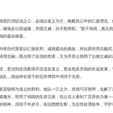
彻底打消征伐之心，必须以道义为引，唤醒其心中的仁政理念。
，诸侯必心悦诚服，齐国之威，自不怒而彰。”晏子强调，真正
国的霸业根基。
列举历代贤君以仁德安邦、成就霸业的典故，对比那些穷兵黩武
情理交融，既点明了征伐的危害，又为齐景公指明了以德立威的
悟，意识到征伐鲁国不仅违反道义，更会危及齐国的长远发展，
战乱，就这样在晏子的言辞博弈中消弭于无形。
更是聪明与道义的胜利。他以一己之力，凭借巧言智辩，化解了
束微光，照亮了弱国的生存之路，也让后人看到了言辞的力量—
的精神，历经千年岁月，依旧熠熠生辉，为后世处理纷争、守护