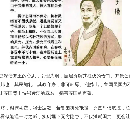
是深谙齐王的心思，以理为纲，层层拆解其征伐的借口。齐景公
之邦也，其民知礼，其政守序，非可轻辱。”他指出，鲁国虽国力
让齐国背上恃强凌弱的骂名，损害齐国的声望。
伤财，粮秣耗费，将士疲敝。若鲁国拼死抵挡，齐国即便取胜，
国看似能逞一时之威，实则埋下无穷隐患，不仅消耗国力，更会