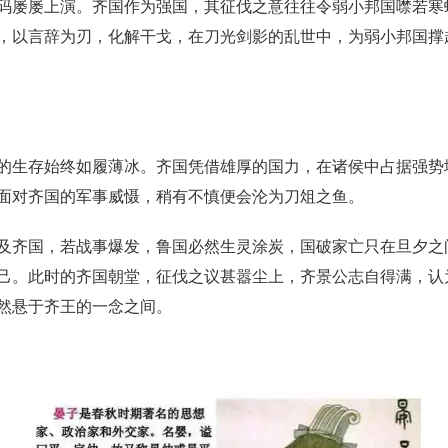
码屡屡上演。齐国作为强国，其征伐之意往往令弱小邦国噤若寒
，以言辞为刃，化解干戈，在刀光剑影的乱世中，为弱小邦国撑
的生存始终如履薄冰。齐国凭借雄厚的国力，在诸侯中占据强势
面对齐国的军事威慑，稍有不慎便会沦为刀俎之鱼。
及齐国，若战事爆发，鲁国必然生灵涂炭，国破家亡只在旦夕之
己。此时的齐国朝堂，征伐之议甚嚣尘上，齐景公志自得满，认
然悬于齐王的一念之间。