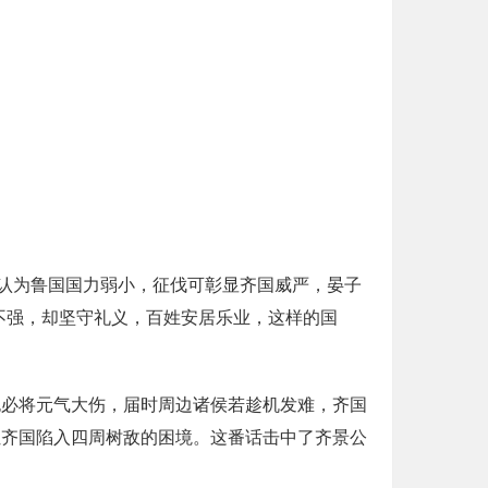
认为鲁国国力弱小，征伐可彰显齐国威严，晏子
不强，却坚守礼义，百姓安居乐业，这样的国
也必将元气大伤，届时周边诸侯若趁机发难，齐国
让齐国陷入四周树敌的困境。这番话击中了齐景公