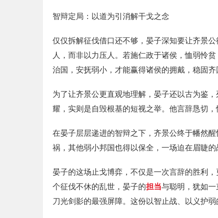
智辩定局：以道为引消解干戈之念
仅仅拆解征伐借口还不够，晏子深知要让齐景公
人，而非以力压人。若施仁政于诸侯，恤弱怜贫
治国，安抚弱小，才能赢得诸侯的拥戴，稳固齐
为了让齐景公更直观地理解，晏子还以古为鉴，
耀，实则是自毁根基的短视之举。他言辞恳切，
在晏子层层递进的智辩之下，齐景公终于幡然醒
祸，其他弱小邦国也得以保全，一场迫在眉睫的
晏子的这场止戈博弈，不仅是一次言辞的胜利，
个征伐不休的乱世，晏子的
担当
与聪明，犹如一
刀光剑影的最强屏障。这份以智止战、以义护弱