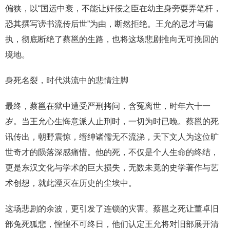
偏狭，以“国运中衰，不能让奸佞之臣在幼主身旁耍弄笔杆，
恐其撰写谤书流传后世”为由，断然拒绝。王允的忌才与偏
执，彻底断绝了蔡邕的生路，也将这场悲剧推向无可挽回的
境地。
身死名裂，时代洪流中的悲情注脚
最终，蔡邕在狱中遭受严刑拷问，含冤离世，时年六十一
岁。当王允心生悔意派人止刑时，一切为时已晚。蔡邕的死
讯传出，朝野震惊，缙绅诸儒无不流涕，天下文人为这位旷
世奇才的陨落深感痛惜。他的死，不仅是个人生命的终结，
更是东汉文化与学术的巨大损失，无数未竟的史学著作与艺
术创想，就此湮灭在历史的尘埃中。
这场悲剧的余波，更引发了连锁的灾害。蔡邕之死让董卓旧
部兔死狐悲，惶惶不可终日，他们认定王允将对旧部展开清