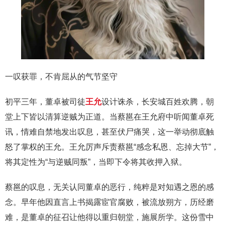
一叹获罪，不肯屈从的气节坚守
初平三年，董卓被司徒
王允
设计诛杀，长安城百姓欢腾，朝
堂上下皆以清算逆贼为正道。当蔡邕在王允府中听闻董卓死
讯，情难自禁地发出叹息，甚至伏尸痛哭，这一举动彻底触
怒了掌权的王允。王允厉声斥责蔡邕“感念私恩、忘掉大节”，
将其定性为“与逆贼同叛”，当即下令将其收押入狱。
蔡邕的叹息，无关认同董卓的恶行，纯粹是对知遇之恩的感
念。早年他因直言上书揭露宦官腐败，被流放朔方，历经磨
难，是董卓的征召让他得以重归朝堂，施展所学。这份雪中