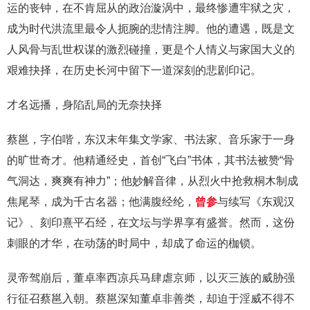
运的丧钟，在不肯屈从的政治漩涡中，最终惨遭牢狱之灾，
成为时代洪流里最令人扼腕的悲情注脚。他的遭遇，既是文
人风骨与乱世权谋的激烈碰撞，更是个人情义与家国大义的
艰难抉择，在历史长河中留下一道深刻的悲剧印记。
才名远播，身陷乱局的无奈抉择
蔡邕，字伯喈，东汉末年集文学家、书法家、音乐家于一身
的旷世奇才。他精通经史，首创“飞白”书体，其书法被赞“骨
气洞达，爽爽有神力”；他妙解音律，从烈火中抢救桐木制成
焦尾琴，成为千古名器；他满腹经纶，
曾参
与续写《东观汉
记》、刻印熹平石经，在文坛与学界享有盛誉。然而，这份
刺眼的才华，在动荡的时局中，却成了命运的枷锁。
灵帝驾崩后，董卓率西凉兵马肆虐京师，以灭三族的威胁强
行征召蔡邕入朝。蔡邕深知董卓非善类，却迫于淫威不得不