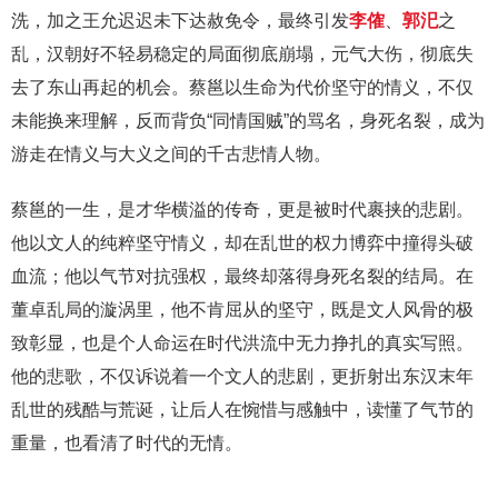
洗，加之王允迟迟未下达赦免令，最终引发
李傕
、
郭汜
之
乱，汉朝好不轻易稳定的局面彻底崩塌，元气大伤，彻底失
去了东山再起的机会。蔡邕以生命为代价坚守的情义，不仅
未能换来理解，反而背负“同情国贼”的骂名，身死名裂，成为
游走在情义与大义之间的千古悲情人物。
蔡邕的一生，是才华横溢的传奇，更是被时代裹挟的悲剧。
他以文人的纯粹坚守情义，却在乱世的权力博弈中撞得头破
血流；他以气节对抗强权，最终却落得身死名裂的结局。在
董卓乱局的漩涡里，他不肯屈从的坚守，既是文人风骨的极
致彰显，也是个人命运在时代洪流中无力挣扎的真实写照。
他的悲歌，不仅诉说着一个文人的悲剧，更折射出东汉末年
乱世的残酷与荒诞，让后人在惋惜与感触中，读懂了气节的
重量，也看清了时代的无情。