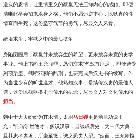
送炭的恩情，让重情重义的蔡邕无法压抑内心的感触。即便
清晰此举会招来杀身之祸，他仍不愿违逆本心，以耿直的性
情直面生死，这份坚守气节的勇气，尽显文人风骨。
绝境求生，牢狱之中的最后抗争
身陷囹圄后，蔡邕并未放弃生的希望，更未放弃未竟的史学
事业。他上书向王允服罪，恳切哀求“乞黥首刖足”，即便遭受
刻额染墨、截断双脚的酷刑，也要完成后汉史书的续写。作
为当世少有的旷世逸才，他熟知汉事，是续修汉史的最佳人
选，这份以残躯换史册传承的执念，尽显文人对文化传承的
担当
。
朝中士大夫纷纷为其求情，太尉
马日磾
更是亲自劝说王
允：“伯喈旷世逸才，多识汉事，当续成后史，为一代大典，
且其忠孝素著，所坐至微，诛之恐失人望。”然而，王允刚愎