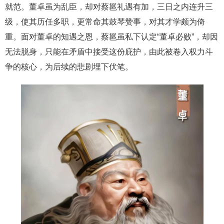
就范。董卓虽为乱臣，却对蔡邕礼遇有加，三日之内连升三
级，使其历任多职，更常命其鼓琴赞事，对其才学颇为倚
重。面对董卓的知遇之恩，蔡邕虽私下认定“董卓必败”，却因
无法脱身，只能在矛盾中接受这份庇护，由此被卷入权力斗
争的核心，为后续的悲剧埋下伏笔。