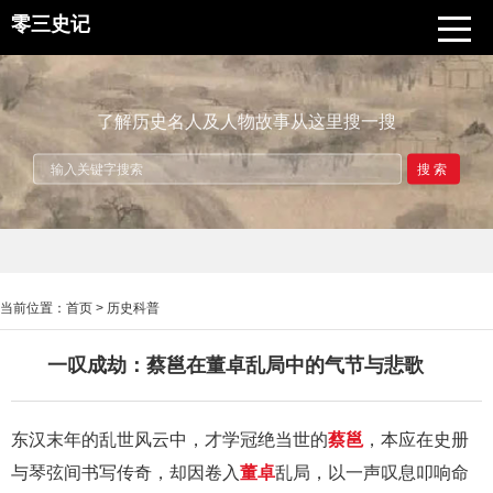
零三史记
了解历史名人及人物故事从这里搜一搜
搜索
当前位置：
首页
>
历史科普
一叹成劫：蔡邕在董卓乱局中的气节与悲歌
东汉末年的乱世风云中，才学冠绝当世的
蔡邕
，本应在史册
与琴弦间书写传奇，却因卷入
董卓
乱局，以一声叹息叩响命