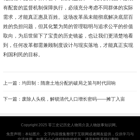
有配套的监督机制保障执行，必须充分考虑不同群体的实际
需求，才能真正惠及百姓。这场改革虽未能彻底解决底层百
姓的负担问题，但其化繁为简的管理聪明与追求公平的价值
取向，为后世留下了宝贵的历史镜鉴，也让我们更清楚地看
到，任何改革都需兼顾制度设计与现实落地，才能真正实现
利国利民的目标。
上一篇：
均田制：隋唐土地分配的破局之策与时代回响
下一篇：
废除人头税，解锁清代人口增长密码——摊丁入亩
Copyright 2025
零三史记
历史人物简介及人物故事知识网。
免责声明：本站图片、文字内容搜集整理于互联网或者网友提供，仅供学习与
交流使用，如果不小心侵犯到你的权益，请及时联系我们删除。