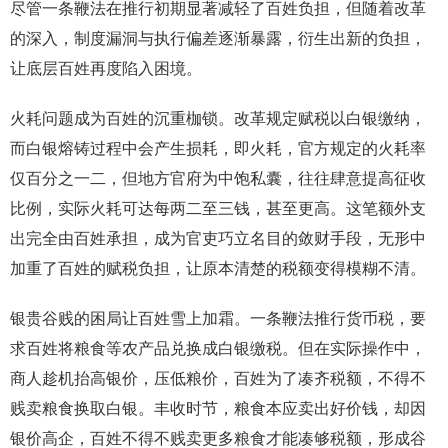
尽管一条鞭法在推行初期显著减轻了百姓负担，但随着改革
的深入，制度漏洞与执行偏差逐渐暴露，衍生出新的负担，
让底层百姓再度陷入困境。
火耗问题成为百姓的沉重枷锁。改革规定赋税以白银缴纳，
而白银熔铸过程中会产生损耗，即火耗，官方规定的火耗率
仅百分之一二，但地方官府为中饱私囊，往往肆意提高征收
比例，实际火耗可达每两二至三钱，甚至更高。这笔额外支
出完全由百姓承担，成为官吏巧立名目的敛财手段，无形中
加重了百姓的赋税负担，让原本清楚的税额变得模糊不清。
银贵谷贱的困局让百姓雪上加霜。一条鞭法推行货币税，要
求百姓将粮食等农产品兑换成白银缴税。但在实际操作中，
商人趁机抬高银价，压低粮价，百姓为了凑齐税额，不得不
贱卖粮食换取白银。丰收时节，粮食本应卖出好价钱，却因
银价高企，百姓不得不贱卖更多粮食才能凑够税额，形成谷