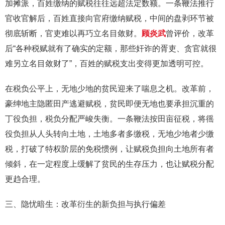
加摊派，百姓缴纳的赋税往往远超法定数额。一条鞭法推行
官收官解后，百姓直接向官府缴纳赋税，中间的盘剥环节被
彻底斩断，官吏难以再巧立名目敛财。
顾炎武
曾评价，改革
后“各种税赋就有了确实的定额，那些奸诈的胥吏、贪官就很
难另立名目敛财了”，百姓的赋税支出变得更加透明可控。
在税负公平上，无地少地的贫民迎来了喘息之机。改革前，
豪绅地主隐匿田产逃避赋税，贫民即便无地也要承担沉重的
丁役负担，税负分配严峻失衡。一条鞭法按田亩征税，将徭
役负担从人头转向土地，土地多者多缴税，无地少地者少缴
税，打破了特权阶层的免税惯例，让赋税负担向土地所有者
倾斜，在一定程度上缓解了贫民的生存压力，也让赋税分配
更趋合理。
三、隐忧暗生：改革衍生的新负担与执行偏差