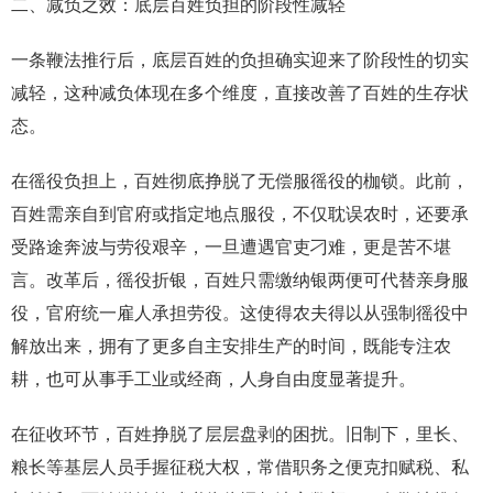
二、减负之效：底层百姓负担的阶段性减轻
一条鞭法推行后，底层百姓的负担确实迎来了阶段性的切实
减轻，这种减负体现在多个维度，直接改善了百姓的生存状
态。
在徭役负担上，百姓彻底挣脱了无偿服徭役的枷锁。此前，
百姓需亲自到官府或指定地点服役，不仅耽误农时，还要承
受路途奔波与劳役艰辛，一旦遭遇官吏刁难，更是苦不堪
言。改革后，徭役折银，百姓只需缴纳银两便可代替亲身服
役，官府统一雇人承担劳役。这使得农夫得以从强制徭役中
解放出来，拥有了更多自主安排生产的时间，既能专注农
耕，也可从事手工业或经商，人身自由度显著提升。
在征收环节，百姓挣脱了层层盘剥的困扰。旧制下，里长、
粮长等基层人员手握征税大权，常借职务之便克扣赋税、私