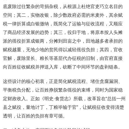
底废除过往繁杂的苛捐杂税，从根源上杜绝官吏巧立名目的
空间；其二，实物改银，除少数政府必需的米麦外，其余赋
税一律折算成白银缴纳，既简化了运输与征收流程，又顺应
了商品经济发展的趋势；其三，役归于地，将原本按人头摊
派的徭役折算成银两，分摊到田亩之中，田地越多者承担的
赋税越重，无地少地的贫民得以减轻徭役负担；其四，官收
官解，废除里长、粮长等基层代办征税的旧制，由官府直接
向百姓征收赋税并押送入库，砍断了中间环节的盘剥链条。
这些设计的核心初衷，正是简化赋税流程、堵住贪腐漏洞、
平衡税负分配，让百姓挣脱繁杂徭役的束缚，同时为国家稳
定财政收入。正如《明史·食货志》所载，改革旨在“总括一州
县之赋役，量地计丁，丁粮毕输于官”，让赋税征收变得清楚
透明，让百姓的负担有章可循。