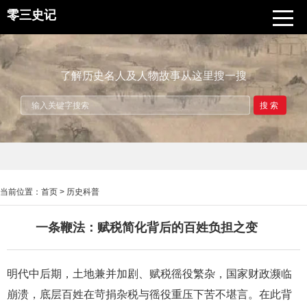
零三史记
了解历史名人及人物故事从这里搜一搜
搜索
当前位置：
首页
>
历史科普
一条鞭法：赋税简化背后的百姓负担之变
明代中后期，土地兼并加剧、赋税徭役繁杂，国家财政濒临
崩溃，底层百姓在苛捐杂税与徭役重压下苦不堪言。在此背