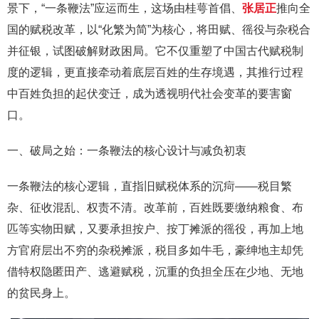
景下，“一条鞭法”应运而生，这场由桂萼首倡、
张居正
推向全
国的赋税改革，以“化繁为简”为核心，将田赋、徭役与杂税合
并征银，试图破解财政困局。它不仅重塑了中国古代赋税制
度的逻辑，更直接牵动着底层百姓的生存境遇，其推行过程
中百姓负担的起伏变迁，成为透视明代社会变革的要害窗
口。
一、破局之始：一条鞭法的核心设计与减负初衷
一条鞭法的核心逻辑，直指旧赋税体系的沉疴——税目繁
杂、征收混乱、权责不清。改革前，百姓既要缴纳粮食、布
匹等实物田赋，又要承担按户、按丁摊派的徭役，再加上地
方官府层出不穷的杂税摊派，税目多如牛毛，豪绅地主却凭
借特权隐匿田产、逃避赋税，沉重的负担全压在少地、无地
的贫民身上。