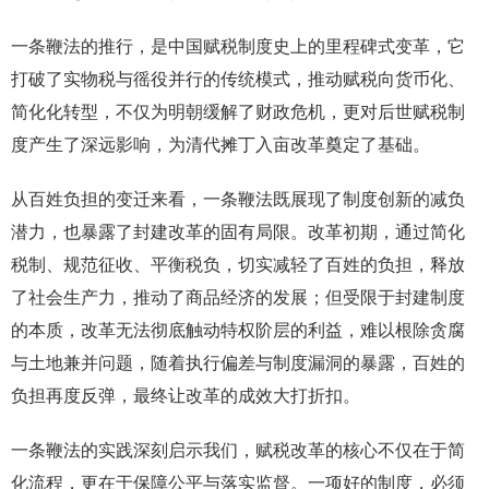
一条鞭法的推行，是中国赋税制度史上的里程碑式变革，它
打破了实物税与徭役并行的传统模式，推动赋税向货币化、
简化化转型，不仅为明朝缓解了财政危机，更对后世赋税制
度产生了深远影响，为清代摊丁入亩改革奠定了基础。
从百姓负担的变迁来看，一条鞭法既展现了制度创新的减负
潜力，也暴露了封建改革的固有局限。改革初期，通过简化
税制、规范征收、平衡税负，切实减轻了百姓的负担，释放
了社会生产力，推动了商品经济的发展；但受限于封建制度
的本质，改革无法彻底触动特权阶层的利益，难以根除贪腐
与土地兼并问题，随着执行偏差与制度漏洞的暴露，百姓的
负担再度反弹，最终让改革的成效大打折扣。
一条鞭法的实践深刻启示我们，赋税改革的核心不仅在于简
化流程，更在于保障公平与落实监督。一项好的制度，必须