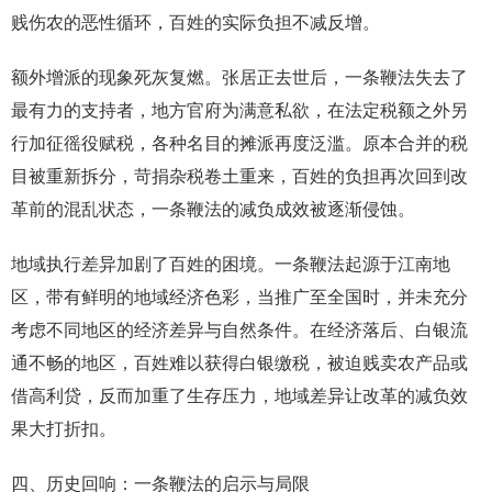
贱伤农的恶性循环，百姓的实际负担不减反增。
额外增派的现象死灰复燃。张居正去世后，一条鞭法失去了
最有力的支持者，地方官府为满意私欲，在法定税额之外另
行加征徭役赋税，各种名目的摊派再度泛滥。原本合并的税
目被重新拆分，苛捐杂税卷土重来，百姓的负担再次回到改
革前的混乱状态，一条鞭法的减负成效被逐渐侵蚀。
地域执行差异加剧了百姓的困境。一条鞭法起源于江南地
区，带有鲜明的地域经济色彩，当推广至全国时，并未充分
考虑不同地区的经济差异与自然条件。在经济落后、白银流
通不畅的地区，百姓难以获得白银缴税，被迫贱卖农产品或
借高利贷，反而加重了生存压力，地域差异让改革的减负效
果大打折扣。
四、历史回响：一条鞭法的启示与局限