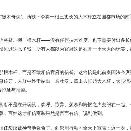
的“徙木奇观”。商鞅下令将一根三丈长的大木杆立在国都市场的
信将疑。搬一根木杆——没有任何技术难度、也不需要付出多长
没见过这么多钱。所有人都以为官府这是在开一个天大的玩笑，
那根木杆，而是不敢相信官府的信誉。这恰恰是此前秦国法令废
息传开，人群中终于站出一名壮汉，豁出去扛起大木杆，大步流
分拖延与推诿。
官府不是在开玩笑，欢呼、惊异、羡慕和悔恨之声交织在一起。
载，百姓这才相信商鞅果然是言而有信、说到做到。
信任裂痕被神奇地弥合了。商鞅用行动向全天下宣告：这一次，