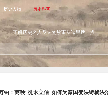
历史人物
历史科普
了解历史名人及人物故事从这里搜一搜
万钧：商鞅“徙木立信”如何为秦国变法铸就法