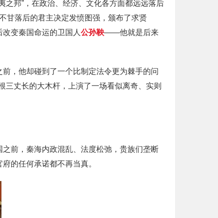
夷之邦”，在政治、经济、文化各方面都远远落后
不甘落后的君主决定发愤图强，颁布了求贤
后改变秦国命运的卫国人
公孙鞅
——他就是后来
之前，他却碰到了一个比制定法令更为棘手的问
根三丈长的大木杆，上演了一场看似离奇、实则
国之前，秦海内政混乱、法度松弛，贵族们垄断
官府的任何承诺都不再当真。