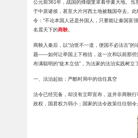
公元前361年，战国的烽烟笼罩着华夏大地。当
于中原诸侯，甚至大片河西土地被魏国夺去。此
令：“不论本国人还是外国人，只要能让秦国富
名震天下的
商鞅
。
商鞅入秦后，以“治世不一道，便国不必法古”
题——如何让举国上下相信，这一次和以前那些
布满聪明的“徙木立信”，为法家的法治实践树立
一、法治起始：严酷时局中的信任真空
法令已经完备，却没有立即宣布，这并非商鞅行
政权，国君权力弱小；国家的法令政策往往朝令