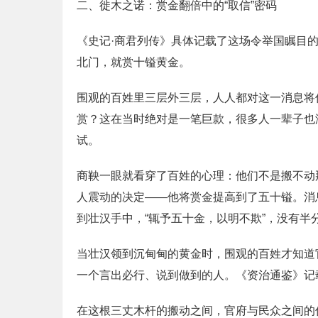
二、徙木之诺：赏金翻倍中的“取信”密码
《史记·商君列传》具体记载了这场令举国瞩目
北门，就赏十镒黄金。
围观的百姓里三层外三层，人人都对这一消息将
赏？这在当时绝对是一笔巨款，很多人一辈子也
试。
商鞅一眼就看穿了百姓的心理：他们不是搬不动
人震动的决定——他将赏金提高到了五十镒。消
到壮汉手中，“辄予五十金，以明不欺”，没有半
当壮汉领到沉甸甸的黄金时，围观的百姓才知道
一个言出必行、说到做到的人。《资治通鉴》记
在这根三丈木杆的搬动之间，官府与民众之间的