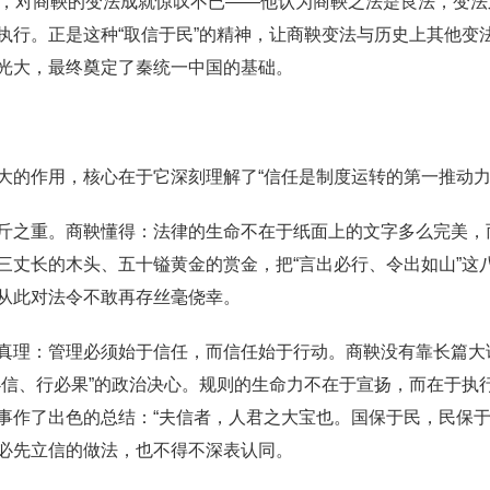
》，对商鞅的变法成就惊叹不已——他认为商鞅之法是良法，变
执行。正是这种“取信于民”的精神，让商鞅变法与历史上其他变
光大，最终奠定了秦统一中国的基础。
大的作用，核心在于它深刻理解了“信任是制度运转的第一推动力
斤之重。商鞅懂得：法律的生命不在于纸面上的文字多么完美，
三丈长的木头、五十镒黄金的赏金，把“言出必行、令出如山”这
从此对法令不敢再存丝毫侥幸。
真理：管理必须始于信任，而信任始于行动。商鞅没有靠长篇大
必信、行必果”的政治决心。规则的生命力不在于宣扬，而在于执
事作了出色的总结：“夫信者，人君之大宝也。国保于民，民保于
必先立信的做法，也不得不深表认同。