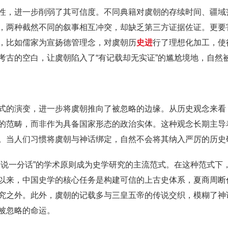
性，进一步削弱了其可信度。不同典籍对虞朝的存续时间、疆域
，两种截然不同的叙事相互冲突，却缺乏第三方证据佐证。更要
，比如儒家为宣扬德管理念，对虞朝历
史进
行了理想化加工，使
考古的空白，让虞朝陷入了“有记载却无实证”的尴尬境地，自然
式的演变，进一步将虞朝推向了被忽略的边缘。从历史观念来看
的范畴，而非作为具备国家形态的政治实体。这种观念长期主导
。当人们习惯将虞朝与神话绑定，自然不会将其纳入严厉的历史
据说一分话”的学术原则成为史学研究的主流范式。在这种范式下
以来，中国史学的核心任务是构建可信的上古史体系，夏商周断
究之外。此外，虞朝的记载多与三皇五帝的传说交织，模糊了神
被忽略的命运。