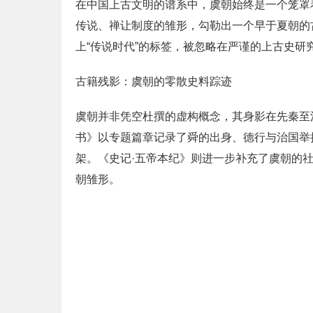
在中国上古文明的谱系中，虞朝始终是一个笼罩
传说、禅让制度的雏形，勾勒出一个早于夏朝的
上“传说时代”的标签，被忽略在严谨的上古史
古籍残影：虞朝的零散史料踪迹
虞朝并非凭空杜撰的虚构概念，其身影在先秦至
书》以专题篇章记录了舜的出身、德行与治国举
架。《史记·五帝本纪》则进一步补充了虞朝的
朝雏形。