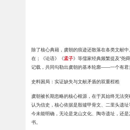
除了核心典籍，虞朝的痕迹还散落在各类文献中
在；《论语》《
孟子
》等儒家经典频繁提及“尧
记载，共同勾勒出虞朝的基本轮廓——一个有君
史料困局：实证缺失与文献矛盾的双重桎梏
虞朝被长期忽略的核心根源，在于其始终无法突
认为信史，核心依据是殷墟甲骨文、二里头遗址
今未能明确，无论是龙山文化、陶寺遗址，还是
书。