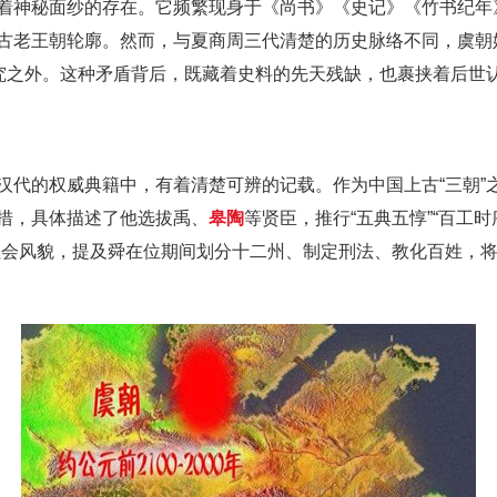
着神秘面纱的存在。它频繁现身于《尚书》《史记》《竹书纪年
古老王朝轮廓。然而，与夏商周三代清楚的历史脉络不同，虞朝
研究之外。这种矛盾背后，既藏着史料的先天残缺，也裹挟着后世
汉代的权威典籍中，有着清楚可辨的记载。作为中国上古“三朝”
措，具体描述了他选拔禹、
皋陶
等贤臣，推行“五典五惇”“百工
社会风貌，提及舜在位期间划分十二州、制定刑法、教化百姓，