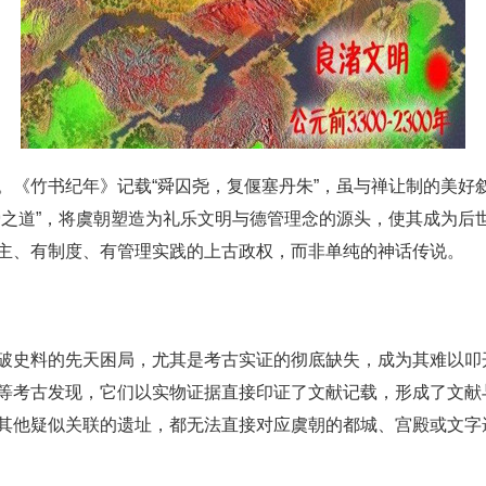
。《竹书纪年》记载“舜囚尧，复偃塞丹朱”，虽与禅让制的美好
舜之道”，将虞朝塑造为礼乐文明与德管理念的源头，使其成为后
主、有制度、有管理实践的上古政权，而非单纯的神话传说。
破史料的先天困局，尤其是考古实证的彻底缺失，成为其难以叩
等考古发现，它们以实物证据直接印证了文献记载，形成了文献
其他疑似关联的遗址，都无法直接对应虞朝的都城、宫殿或文字遗