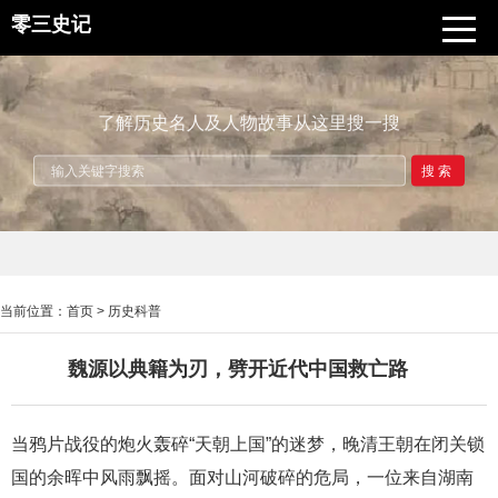
零三史记
了解历史名人及人物故事从这里搜一搜
搜索
当前位置：
首页
>
历史科普
魏源以典籍为刃，劈开近代中国救亡路
当鸦片战役的炮火轰碎“天朝上国”的迷梦，晚清王朝在闭关锁
国的余晖中风雨飘摇。面对山河破碎的危局，一位来自湖南