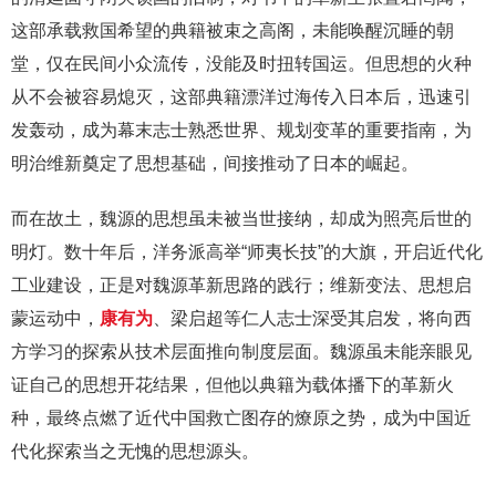
这部承载救国希望的典籍被束之高阁，未能唤醒沉睡的朝
堂，仅在民间小众流传，没能及时扭转国运。但思想的火种
从不会被容易熄灭，这部典籍漂洋过海传入日本后，迅速引
发轰动，成为幕末志士熟悉世界、规划变革的重要指南，为
明治维新奠定了思想基础，间接推动了日本的崛起。
而在故土，魏源的思想虽未被当世接纳，却成为照亮后世的
明灯。数十年后，洋务派高举“师夷长技”的大旗，开启近代化
工业建设，正是对魏源革新思路的践行；维新变法、思想启
蒙运动中，
康有为
、梁启超等仁人志士深受其启发，将向西
方学习的探索从技术层面推向制度层面。魏源虽未能亲眼见
证自己的思想开花结果，但他以典籍为载体播下的革新火
种，最终点燃了近代中国救亡图存的燎原之势，成为中国近
代化探索当之无愧的思想源头。