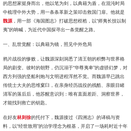
的思想家挺身而出，他以笔为剑，以典籍为盾，在混沌时局
中梳理中外大势，用一条条革新之策叩击救国门扉。他就是
魏源
，用一部《海国图志》打破思想桎梏，以“师夷长技以制
夷”的呐喊，为近代中国探寻出一条觉醒之路。
一、乱世觉醒：以典籍为镜，照见中外危局
鸦片战役的惨败，让魏源深刻洞悉了清王朝的积弊与世界格
局的剧变。彼时的朝野，仍沉溺于“华尊夷卑”的虚骄幻梦，对
西方列强的坚船利炮与文明进程浑然不觉。而魏源早已跳出
传统士大夫的思维窠臼，在亲身经历战役的残酷、亲眼目睹
清军的落后后，他苏醒意识到：唯有直面差距、洞察世界，
才能找到救亡的钥匙。
在好友
林则徐
的托付下，魏源接过《四洲志》的译稿与资
料，以“经世致用”的治学理念为根基，开启了一场耗时近十年