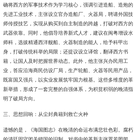
确将西方的军事技术作为学习核心，强调引进造船、造炮的
先进工业技术，主张设立官办造船厂、火器局，聘请外国技
师传授技艺，实现从购买到自主制造的跨越，打破对西方的
武器依靠。同时，他倡导培养新式人才，建议在闽粤增设水
师科，选拔精通西洋舰船、火器制造的能人，给予科甲出
身，打破传统科举的局限；还提议设立译馆，翻译西方书
籍，让国人及时把握世界动态。此外，他主张兴办民用工
业，答应沿海商民仿设厂局，生产轮船、火器等民用产品，
既富国又强兵，以实业发展筑牢国力根基。这些多维度的革
新举措，形成了一套完整的自强体系，为积贫积弱的晚清指
明了破局方向。
三、思想回响：从尘封典籍到救亡火种
遗憾的是，《海国图志》在晚清的命运布满悲壮色彩。腐朽
的清廷固守闭关锁国的旧制，对书中的革新主张置若罔闻，