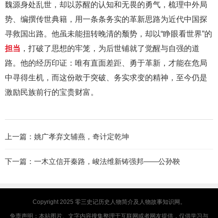
魏源身处乱世，却以苏醒的认知和无畏的勇气，梳理中外局
势、编撰传世典籍，用一条条务实的革新思路为近代中国探
寻救国出路。他虽未能扭转晚清的颓势，却以“睁眼看世界”的
担当
，打破了思想的牢笼，为后世铺就了觉醒与自强的道
路。他的经历印证：唯有直面差距、勇于革新，才能在危局
中寻得生机，而这份敢于突破、务实求变的精神，至今仍是
激励民族前行的宝贵财富。
上一篇：
姚广孝弃文辅燕，奇计定乾坤
下一篇：
一木立信开秦路，峻法维新铸强邦——公孙鞅
Copyright 2025
零三史记
历史人物简介及人物故事知识网。
免责声明：本站图片、文字内容搜集整理于互联网或者网友提供，仅供学习与