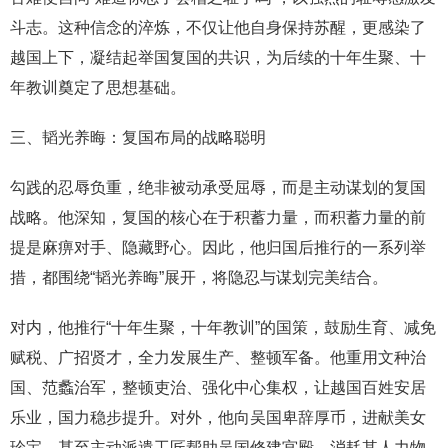
斗志。这种信念的淬炼，不仅让他自身保持苏醒，更感染了
越国上下，凝结起举国复国的共识，为后续的十年生聚、十
年教训奠定了思想基础。
三、韬光养晦：复国布局的战略聪明
勾践的忍辱负重，绝非被动承受屈辱，而是主动谋划的复国
战略。他深知，复国的核心在于积蓄力量，而积蓄力量的前
提是麻痹对手、隐藏野心。因此，他归国后推行的一系列举
措，都围绕“韬光养晦”展开，将隐忍与谋划完美结合。
对内，他推行“十年生聚，十年教训”的国策，鼓励生育、减免
赋税、广招贤才，全力发展生产、整顿军备。他重用文种治
国、范蠡治军，整顿吏治、强化中心集权，让越国百姓安居
乐业，国力稳步提升。对外，他向吴国卑辞厚币，进献美女
珍宝，甚至主动派遣工匠帮助吴国修建宫殿，消耗其人力物