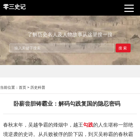
零三史记
了解历史名人及人物故事从这里搜一搜
搜索
当前位置：
首页
>
历史科普
卧薪尝胆铸霸业：解码勾践复国的隐忍密码
春秋末年，吴越争霸的烽烟中，越王
勾践
的人生堪称一部绝
境逆袭的史诗。从兵败被俘的阶下囚，到灭吴称霸的春秋霸