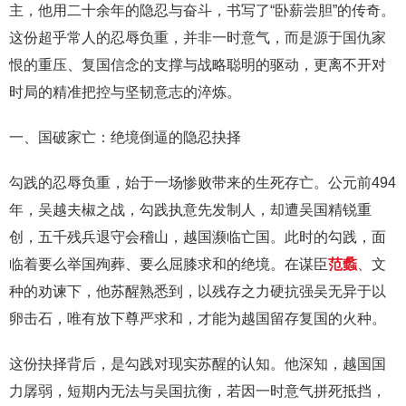
主，他用二十余年的隐忍与奋斗，书写了“卧薪尝胆”的传奇。
这份超乎常人的忍辱负重，并非一时意气，而是源于国仇家
恨的重压、复国信念的支撑与战略聪明的驱动，更离不开对
时局的精准把控与坚韧意志的淬炼。
一、国破家亡：绝境倒逼的隐忍抉择
勾践的忍辱负重，始于一场惨败带来的生死存亡。公元前494
年，吴越夫椒之战，勾践执意先发制人，却遭吴国精锐重
创，五千残兵退守会稽山，越国濒临亡国。此时的勾践，面
临着要么举国殉葬、要么屈膝求和的绝境。在谋臣
范蠡
、文
种的劝谏下，他苏醒熟悉到，以残存之力硬抗强吴无异于以
卵击石，唯有放下尊严求和，才能为越国留存复国的火种。
这份抉择背后，是勾践对现实苏醒的认知。他深知，越国国
力孱弱，短期内无法与吴国抗衡，若因一时意气拼死抵挡，