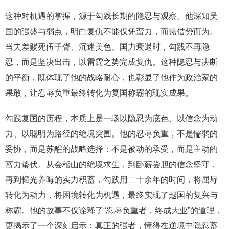
这种对机遇的掌握，源于勾践长期的隐忍与观察。他深知吴
国的强盛与弱点，明白复仇不能仅凭蛮力，而需借势而为。
当夫差赐死伍子胥、沉迷美色、国力衰退时，勾践不再隐
忍，而是坚决出击，以雷霆之势完成复仇。这种隐忍与决断
的平衡，既体现了他的战略耐心，也彰显了他作为政治家的
果敢，让忍辱负重最终转化为复国称霸的现实成果。
勾践复国的历程，本质上是一场以隐忍为底色、以信念为动
力、以聪明为路径的绝境突围。他的忍辱负重，不是懦弱的
妥协，而是苏醒的战略选择；不是被动的承受，而是主动的
蓄力蛰伏。从会稽山的绝境求生，到卧薪尝胆的信念坚守，
再到韬光养晦的实力积蓄，勾践用二十余年的时间，将屈辱
转化为动力，将困境转化为机遇，最终实现了越国的复兴与
称霸。他的故事不仅诠释了“忍辱负重者，终成大业”的道理，
更揭示了一个深刻启示：真正的强者，懂得在逆境中隐忍蓄