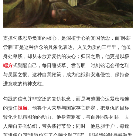
支撑勾践忍辱负重的核心，是深植于心的复国信念，而“卧薪
尝胆”正是这种信念的具象化表达。入吴为质的三年里，他虽
身处卑贱，却从未放弃复仇的决心；归国之后，他更是以极
端方
式警醒自己，每日睡柴草、尝苦胆，时刻铭记会稽之耻
与吴国之恨。这种自我鞭策，成为他抵御安逸侵蚀、保持奋
进意志的精神支柱。
勾践的信念并非空泛的复仇执念，而是与越国命运紧密相连
的责任
担当
。他将个人荣辱与国家存亡绑定，把复仇的目标
转化为励精图治的动力。他身着粗布，与百姓同耕同织，夫
人亲自养蚕纺织，带头践行节俭；同时，他悬胆于户，每逢
苦难便自问“难道你忘了会稽之耻了吗”，以强烈的耻辱感激发