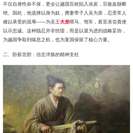
不仅自身性命不保，更会让越国百姓陷入涂炭，宗族血脉断
绝。因此，他选择以身为奴，携妻带子入吴为质，忍受常人
难以承受的屈辱——为吴王
夫差
喂马、驾车，甚至亲尝粪便
以示忠诚。这种隐忍并非怯懦，而是以退为进的战略妥协，
为越国争取到喘息之机，也为复国保留了核心力量。
二、卧薪尝胆：信念淬炼的精神支柱