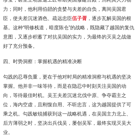
力；同时，他利用伯嚭的贪婪与夫差的自负，离间吴国君
臣，使夫差沉迷酒色、疏远忠臣
伍子胥
，逐步瓦解吴国的根
基。这种“明修栈道，暗度陈仓”的战略，既隐藏了越国的复仇
意图，又逐步积蓄了对抗吴国的实力，为最终的灭吴之战做
好了充分预备。
四、时势洞察：掌握机遇的精准决断
勾践的忍辱负重，更在于他对时局的精准洞察与机遇的坚决
掌握。他并非一味等待，而是在隐忍中时刻关注吴国的动
向，等待最佳时机。吴王夫差沉迷北伐中原、争夺霸主之
位，海内空虚，且刚愎自用、不听忠言，这为越国提供了可
乘之机。勾践敏锐捕获到这一战略机遇，在吴国主力北上、
后方薄弱之时，坚决出兵伐吴，屡创吴军，最终实现灭吴大
业。