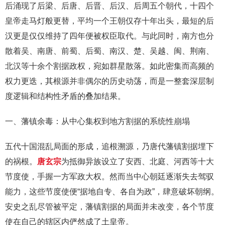
后涌现了后梁、后唐、后晋、后汉、后周五个朝代，十四个
皇帝走马灯般更替，平均一个王朝仅存十年出头，最短的后
汉更是仅仅维持了四年便被权臣取代。与此同时，南方也分
散着吴、南唐、前蜀、后蜀、南汉、楚、吴越、闽、荆南、
北汉等十余个割据政权，宛如群星散落。如此密集而高频的
权力更迭，其根源并非偶尔的历史动荡，而是一整套深层制
度逻辑和结构性矛盾的叠加结果。
一、藩镇余毒：从中心集权到地方割据的系统性崩塌
五代十国混乱局面的形成，追根溯源，乃唐代藩镇割据埋下
的祸根。
唐玄宗
为抵御异族设立了安西、北庭、河西等十大
节度使，手握一方军政大权。然而当中心朝廷逐渐失去驾驭
能力，这些节度使便“据地自专、各自为政”，肆意破坏朝纲。
安史之乱尽管被平定，藩镇割据的局面并未改变，各个节度
使在自己的辖区内俨然成了土皇帝。