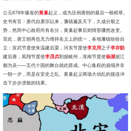
公元878年爆发的
黄巢
起义，成为压倒唐朝的最后一根稻草。
史书有言：唐代自肃宗以来，藩镇遍及天下，久成分裂之
势，然而中心政府尚有名分，黄巢起事后则情形骤然改变。
至此，唐王朝再也无力维持名义上的统一，各地藩镇纷纷自
立：宣武节度使朱温建后梁，河东节度使
李克用
之子
李存勖
建后唐，凤翔节度使
李茂贞
割据岐州，淮南节度使
杨渥
据江
都为吴——五代十国的舞台就此搭成。中心集权的崩塌并非
一朝一夕，而是在安史之乱、黄巢起义两场大动乱的接连冲
击下步步溃散的结果。