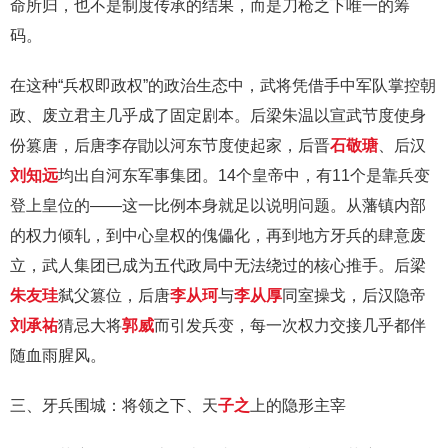
命所归，也不是制度传承的结果，而是刀枪之下唯一的筹
码。
在这种“兵权即政权”的政治生态中，武将凭借手中军队掌控朝
政、废立君主几乎成了固定剧本。后梁朱温以宣武节度使身
份篡唐，后唐李存勖以河东节度使起家，后晋
石敬瑭
、后汉
刘知远
均出自河东军事集团。14个皇帝中，有11个是靠兵变
登上皇位的——这一比例本身就足以说明问题。从藩镇内部
的权力倾轧，到中心皇权的傀儡化，再到地方牙兵的肆意废
立，武人集团已成为五代政局中无法绕过的核心推手。后梁
朱友珪
弑父篡位，后唐
李从珂
与
李从厚
同室操戈，后汉隐帝
刘承祐
猜忌大将
郭威
而引发兵变，每一次权力交接几乎都伴
随血雨腥风。
三、牙兵围城：将领之下、天
子之
上的隐形主宰