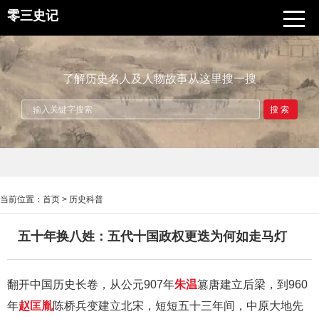
零三史记
了解历史名人及人物故事从这里搜一搜
搜索
当前位置：
首页
>
历史科普
五十年换八姓：五代十国政权更迭为何如走马灯
翻开中国历史长卷，从公元907年
朱温
篡唐建立后梁，到960
年
赵匡胤
陈桥兵变建立北宋，短短五十三年间，中原大地先