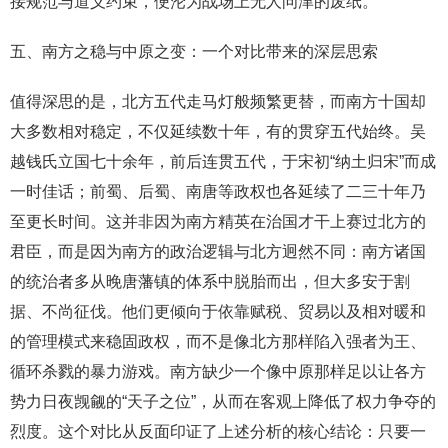
接规范与道义约束，便沦为战场上无人问津的废纸。
五、南方之稳与中原之变：一个对比带来的深层思索
值得深思的是，北方五代走马灯般频繁更替，而南方十国却
大多数相对稳定，不仅延续数十年，有的贯穿五代始终。吴
越钱氏立国七十余年，前后连贯五代，于宋初“纳土归宋”而成
一时佳话；前蜀、后蜀、南唐等政权也各延续了二三十年乃
至更长时间。这并非因为南方精英在治国才干上赛过北方的
君臣，而是因为南方的政治逻辑与北方迥然不同：南方诸国
的统治者多从晚唐藩镇的体系中脱胎而出，但大多安于割
据、不尚征伐。他们更倾向于依靠赋税、贸易以及相对暖和
的管理模式来稳固政权，而不是像北方那样陷入强者为王、
循环杀戮的暴力游戏。南方缺少一个像中原那样足以让各方
势力日夜觊觎的“天子之位”，从而在客观上降低了权力争夺的
烈度。这个对比从反面印证了上述分析的核心结论：只要一