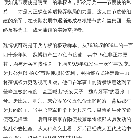
假如说节度使是明面上的掌权者，那么牙兵——节度使的私
兵——才是真正躲在幕后操弄棋局的力量。这支由节度使组
建的亲军，在长期发展中逐渐形成盘根错节的利益集团，最
终反客为主，成为藩镇的实际掌控者。
魏博镇可谓是牙兵专权的极致样本。从763年到906年的一百
四十余年间，魏博镇产生27任节度使，其中15任非正常更
替，均与牙兵直接相关，平均每9.5年就发生一次军事政变。
牙兵公然以“拍卖”节度使职位谋利，用抽签方式决定新主帅，
将藩镇权力更迭视同儿戏。他们在军事上的骄横跋扈达到了
登峰造极的程度，甚至喊出“长安天子，魏府牙军”的嚣张口
号。唐庄宗、明宗、末帝等多位五代帝王的起落，背后都有
牙兵的影子。当中心禁军也染上牙兵习气，皇帝的生死安危
便毫无保障——后唐庄宗李存勖便被禁军将领郭从谦发动的
叛乱夺去性命。从某种意义上看，牙兵已经成为五代政治中
最不稳定、也最具破坏性的权力因子。