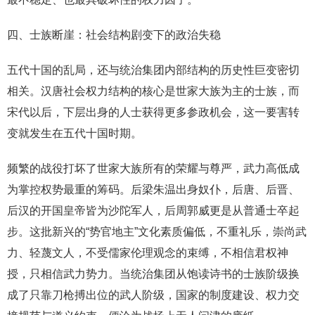
四、士族断崖：社会结构剧变下的政治失稳
五代十国的乱局，还与统治集团内部结构的历史性巨变密切
相关。汉唐社会权力结构的核心是世家大族为主的士族，而
宋代以后，下层出身的人士获得更多参政机会，这一要害转
变就发生在五代十国时期。
频繁的战役打坏了世家大族所有的荣耀与尊严，武力高低成
为掌控权势最重的筹码。后梁朱温出身奴仆，后唐、后晋、
后汉的开国皇帝皆为沙陀军人，后周郭威更是从普通士卒起
步。这批新兴的“势官地主”文化素质偏低，不重礼乐，崇尚武
力、轻蔑文人，不受儒家伦理观念的束缚，不相信君权神
授，只相信武力势力。当统治集团从饱读诗书的士族阶级换
成了只靠刀枪搏出位的武人阶级，国家的制度建设、权力交