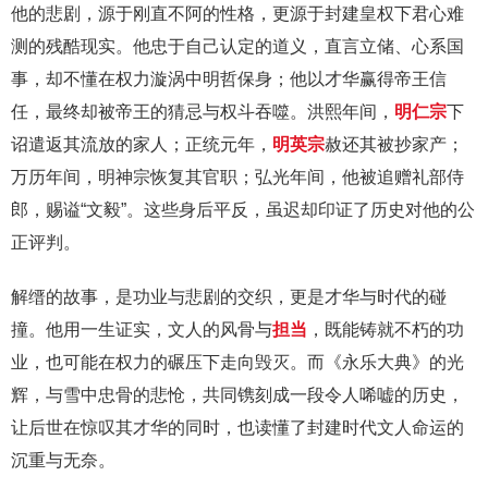
他的悲剧，源于刚直不阿的性格，更源于封建皇权下君心难
测的残酷现实。他忠于自己认定的道义，直言立储、心系国
事，却不懂在权力漩涡中明哲保身；他以才华赢得帝王信
任，最终却被帝王的猜忌与权斗吞噬。洪熙年间，
明仁宗
下
诏遣返其流放的家人；正统元年，
明英宗
赦还其被抄家产；
万历年间，明神宗恢复其官职；弘光年间，他被追赠礼部侍
郎，赐谥“文毅”。这些身后平反，虽迟却印证了历史对他的公
正评判。
解缙的故事，是功业与悲剧的交织，更是才华与时代的碰
撞。他用一生证实，文人的风骨与
担当
，既能铸就不朽的功
业，也可能在权力的碾压下走向毁灭。而《永乐大典》的光
辉，与雪中忠骨的悲怆，共同镌刻成一段令人唏嘘的历史，
让后世在惊叹其才华的同时，也读懂了封建时代文人命运的
沉重与无奈。