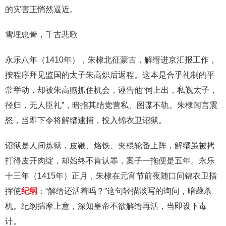
的灾害正悄然逼近。
雪埋忠骨，千古悲歌
永乐八年（1410年），朱棣北征蒙古，解缙进京汇报工作，
按程序拜见监国的太子朱高炽后返程。这本是合乎礼制的平
常举动，却被朱高煦抓住机会，诬告他“伺上出，私觐太子，
径归，无人臣礼”，暗指其结党营私、图谋不轨。朱棣闻言震
怒，当即下令将解缙逮捕，投入锦衣卫诏狱。
诏狱是人间炼狱，皮鞭、烙铁、夹棍轮番上阵，解缙虽被拷
打得皮开肉绽，却始终不肯认罪，案子一拖便是五年。永乐
十三年（1415年）正月，朱棣在元宵节前夜随口问锦衣卫指
挥使
纪纲
：“解缙还活着吗？”这句轻描淡写的询问，暗藏杀
机。纪纲揣摩上意，深知皇帝不欲解缙再活，当即设下毒
计。