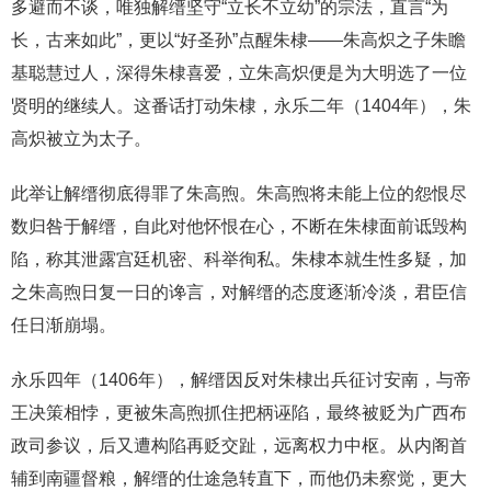
多避而不谈，唯独解缙坚守“立长不立幼”的宗法，直言“为
长，古来如此”，更以“好圣孙”点醒朱棣——朱高炽之子朱瞻
基聪慧过人，深得朱棣喜爱，立朱高炽便是为大明选了一位
贤明的继续人。这番话打动朱棣，永乐二年（1404年），朱
高炽被立为太子。
此举让解缙彻底得罪了朱高煦。朱高煦将未能上位的怨恨尽
数归咎于解缙，自此对他怀恨在心，不断在朱棣面前诋毁构
陷，称其泄露宫廷机密、科举徇私。朱棣本就生性多疑，加
之朱高煦日复一日的谗言，对解缙的态度逐渐冷淡，君臣信
任日渐崩塌。
永乐四年（1406年），解缙因反对朱棣出兵征讨安南，与帝
王决策相悖，更被朱高煦抓住把柄诬陷，最终被贬为广西布
政司参议，后又遭构陷再贬交趾，远离权力中枢。从内阁首
辅到南疆督粮，解缙的仕途急转直下，而他仍未察觉，更大