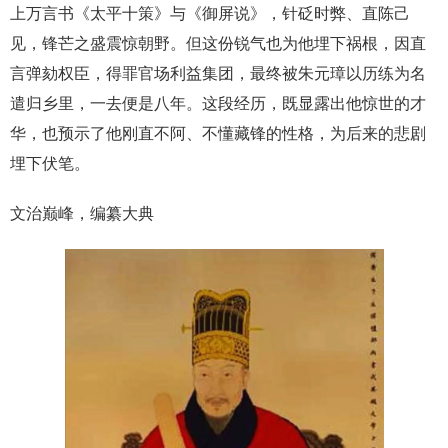
上万言书《太平十策》与《御屏说》，针砭时弊、直陈己
见，锋芒之盛震惊朝野。但这份锐气也为他埋下祸根，因直
言弹劾权臣，得罪官场利益集团，最终被朱元璋以历练为名
遣归乡里，一去便是八年。这段经历，既显露出他惊世的才
华，也预示了他刚直不阿、不懂藏锋的性格，为后来的悲剧
埋下伏笔。
文治巅峰，编纂大典