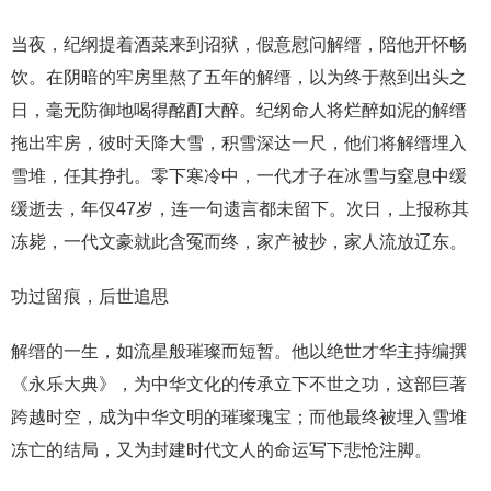
当夜，纪纲提着酒菜来到诏狱，假意慰问解缙，陪他开怀畅
饮。在阴暗的牢房里熬了五年的解缙，以为终于熬到出头之
日，毫无防御地喝得酩酊大醉。纪纲命人将烂醉如泥的解缙
拖出牢房，彼时天降大雪，积雪深达一尺，他们将解缙埋入
雪堆，任其挣扎。零下寒冷中，一代才子在冰雪与窒息中缓
缓逝去，年仅47岁，连一句遗言都未留下。次日，上报称其
冻毙，一代文豪就此含冤而终，家产被抄，家人流放辽东。
功过留痕，后世追思
解缙的一生，如流星般璀璨而短暂。他以绝世才华主持编撰
《永乐大典》，为中华文化的传承立下不世之功，这部巨著
跨越时空，成为中华文明的璀璨瑰宝；而他最终被埋入雪堆
冻亡的结局，又为封建时代文人的命运写下悲怆注脚。