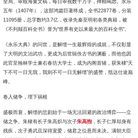
全局、审核海量文稿，每日审视数十万字，殚精竭虑。永乐
五年（1407年），这部鸿篇巨著终成，全书22877卷，分装
11095册，总字数约3.7亿，收录先秦至明初各类典籍，被
《不列颠百科全书》誉为“世界有史以来最大的百科全书”。
《永乐大典》的问世，是解缙一生最辉煌的成就，不仅彰显
了大明的文治武功，更成为后世辑佚古书的渊薮，而他也因
此官至翰林学士兼右春坊大学士，成为内阁首辅，获朱棣“天
下不可一日无我，我则不可一日无解缙”的盛赞，抵达仕途巅
峰。
卷入储争，埋下祸根
盛极而衰，解缙的悲剧始于一场无法回避的政治博弈——立
储之争。朱棣有长子朱高炽与次子
朱高煦
，长子仁厚却身有
残疾，次子勇武且深得宠爱，储君之位悬而未决。满朝大臣