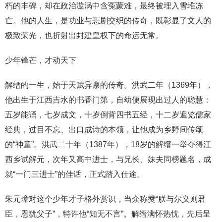
朽的丰碑，却在政治漩涡中含冤蒙难，最终被埋入雪堆冻
亡。他的人生，是功业与悲剧交织的传奇，既彰显了文人的
极致荣光，也折射出封建皇权下的命运无常。
少年锋芒，才动天下
解缙的一生，始于天赋异禀的传奇。洪武二年（1369年），
他出生于江西吉水的书香门第，自幼便展现出过人的聪慧：
五岁能诵，七岁成文，十岁倒背四书五经，十二岁遍览儒家
经典，过目不忘、出口成诗的本领，让他成为乡野间传颂
的“神童”。洪武二十年（1387年），18岁的解缙一举夺得江
西乡试解元，次年又高中进士，与兄长、妹夫同榜题名，成
就“一门三进士”的佳话，正式踏入仕途。
朱元璋对这个少年才子格外赏识，当众称赞“朕与尔义则君
臣，恩犹父子”，特许他“知无不言”。解缙满怀热忱，先后呈