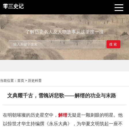
零三史记
了解历史名人及人物故事从这里搜一搜
搜索
当前位置：
首页
>
历史科普
文典耀千古，雪魄诉悲歌——解缙的功业与末路
在明朝璀璨的历史星空中，
解缙
无疑是一颗刺眼的明星。他
以惊世才华主持编撰《永乐大典》，为华夏文明筑起一座不