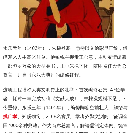
永乐元年（1403年），朱棣登基，急需以文治彰显正统，解
缙迎来人生高光时刻。他敏锐掌握帝王心意，主动奏请编纂
一部包罗万象的大型类书，正中朱棣下怀，随即被任命为总
纂官，开启《永乐大典》的编修征程。
这项工程堪称人类文明史上的壮举：首次编修召集147位学
者，耗时一年完成初稿《文献大成》，朱棣嫌规模不足，下
令重修。永乐三年（1405年），编修阵容空前壮大，解缙与
姚广孝
、郑赐领衔，2169名官员、学者齐聚文渊阁，征调全
国7000余种典籍。作为首席总纂官，解缙需制定体例、统筹