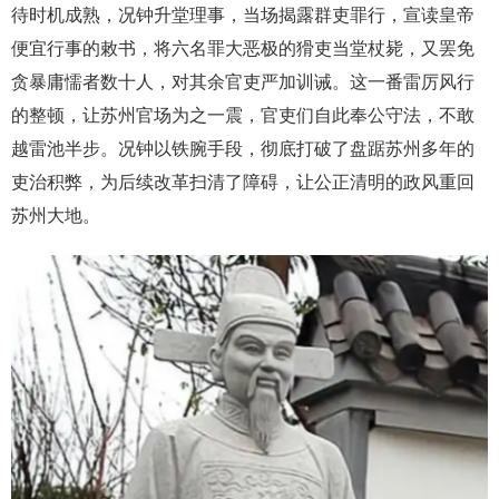
待时机成熟，况钟升堂理事，当场揭露群吏罪行，宣读皇帝
便宜行事的敕书，将六名罪大恶极的猾吏当堂杖毙，又罢免
贪暴庸懦者数十人，对其余官吏严加训诫。这一番雷厉风行
的整顿，让苏州官场为之一震，官吏们自此奉公守法，不敢
越雷池半步。况钟以铁腕手段，彻底打破了盘踞苏州多年的
吏治积弊，为后续改革扫清了障碍，让公正清明的政风重回
苏州大地。