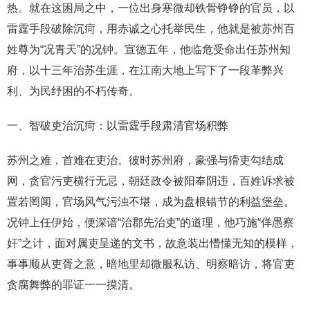
热。就在这困局之中，一位出身寒微却铁骨铮铮的官员，以
雷霆手段破除沉疴，用赤诚之心托举民生，他就是被苏州百
姓尊为“况青天”的况钟。宣德五年，他临危受命出任苏州知
府，以十三年治苏生涯，在江南大地上写下了一段革弊兴
利、为民纾困的不朽传奇。
一、智破吏治沉疴：以雷霆手段肃清官场积弊
苏州之难，首难在吏治。彼时苏州府，豪强与猾吏勾结成
网，贪官污吏横行无忌，朝廷政令被阳奉阴违，百姓诉求被
置若罔闻，官场风气污浊不堪，成为盘根错节的利益堡垒。
况钟上任伊始，便深谙“治郡先治吏”的道理，他巧施“佯愚察
奸”之计，面对属吏呈递的文书，故意装出懵懂无知的模样，
事事顺从吏胥之意，暗地里却微服私访、明察暗访，将官吏
贪腐舞弊的罪证一一摸清。