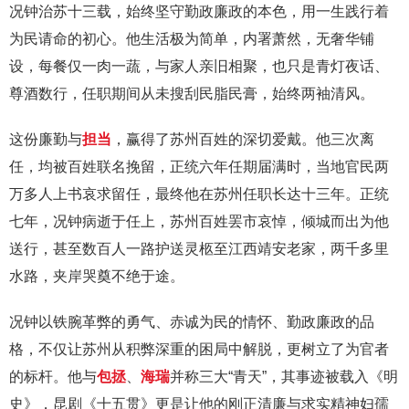
况钟治苏十三载，始终坚守勤政廉政的本色，用一生践行着
为民请命的初心。他生活极为简单，内署萧然，无奢华铺
设，每餐仅一肉一蔬，与家人亲旧相聚，也只是青灯夜话、
尊酒数行，任职期间从未搜刮民脂民膏，始终两袖清风。
这份廉勤与
担当
，赢得了苏州百姓的深切爱戴。他三次离
任，均被百姓联名挽留，正统六年任期届满时，当地官民两
万多人上书哀求留任，最终他在苏州任职长达十三年。正统
七年，况钟病逝于任上，苏州百姓罢市哀悼，倾城而出为他
送行，甚至数百人一路护送灵柩至江西靖安老家，两千多里
水路，夹岸哭奠不绝于途。
况钟以铁腕革弊的勇气、赤诚为民的情怀、勤政廉政的品
格，不仅让苏州从积弊深重的困局中解脱，更树立了为官者
的标杆。他与
包拯
、
海瑞
并称三大“青天”，其事迹被载入《明
史》，昆剧《十五贯》更是让他的刚正清廉与求实精神妇孺