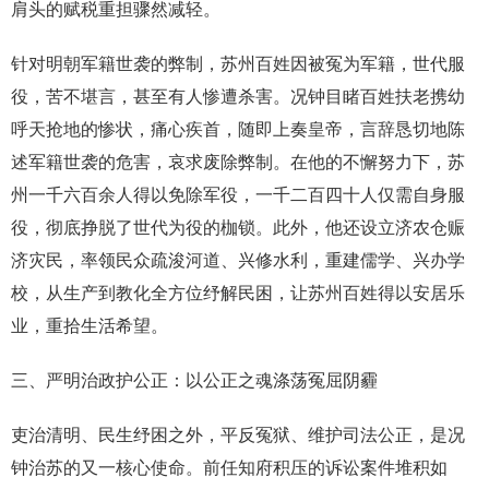
肩头的赋税重担骤然减轻。
针对明朝军籍世袭的弊制，苏州百姓因被冤为军籍，世代服
役，苦不堪言，甚至有人惨遭杀害。况钟目睹百姓扶老携幼
呼天抢地的惨状，痛心疾首，随即上奏皇帝，言辞恳切地陈
述军籍世袭的危害，哀求废除弊制。在他的不懈努力下，苏
州一千六百余人得以免除军役，一千二百四十人仅需自身服
役，彻底挣脱了世代为役的枷锁。此外，他还设立济农仓赈
济灾民，率领民众疏浚河道、兴修水利，重建儒学、兴办学
校，从生产到教化全方位纾解民困，让苏州百姓得以安居乐
业，重拾生活希望。
三、严明治政护公正：以公正之魂涤荡冤屈阴霾
吏治清明、民生纾困之外，平反冤狱、维护司法公正，是况
钟治苏的又一核心使命。前任知府积压的诉讼案件堆积如