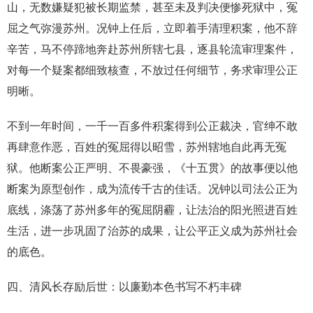
山，无数嫌疑犯被长期监禁，甚至未及判决便惨死狱中，冤
屈之气弥漫苏州。况钟上任后，立即着手清理积案，他不辞
辛苦，马不停蹄地奔赴苏州所辖七县，逐县轮流审理案件，
对每一个疑案都细致核查，不放过任何细节，务求审理公正
明晰。
不到一年时间，一千一百多件积案得到公正裁决，官绅不敢
再肆意作恶，百姓的冤屈得以昭雪，苏州辖地自此再无冤
狱。他断案公正严明、不畏豪强，《十五贯》的故事便以他
断案为原型创作，成为流传千古的佳话。况钟以司法公正为
底线，涤荡了苏州多年的冤屈阴霾，让法治的阳光照进百姓
生活，进一步巩固了治苏的成果，让公平正义成为苏州社会
的底色。
四、清风长存励后世：以廉勤本色书写不朽丰碑