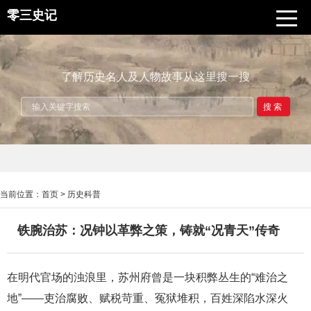
零三史记
了解历史名人及人物故事从这里搜一搜
搜索
当前位置：
首页
>
历史科普
铁腕治苏：况钟以革弊之策，铸就“况青天”传奇
在明代官场的浊浪里，苏州府曾是一块积弊丛生的“难治之
地”——吏治腐败、赋税苛重、冤狱堆积，百姓深陷水深火