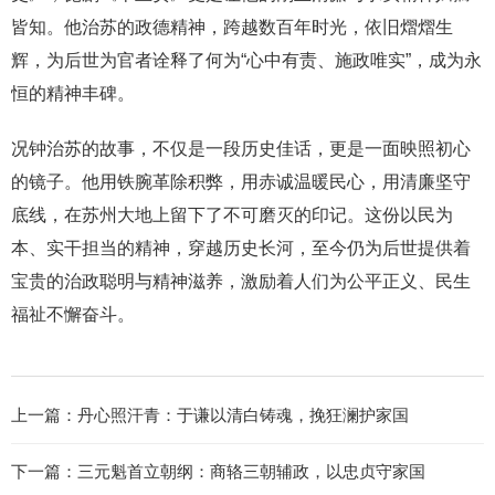
皆知。他治苏的政德精神，跨越数百年时光，依旧熠熠生
辉，为后世为官者诠释了何为“心中有责、施政唯实”，成为永
恒的精神丰碑。
况钟治苏的故事，不仅是一段历史佳话，更是一面映照初心
的镜子。他用铁腕革除积弊，用赤诚温暖民心，用清廉坚守
底线，在苏州大地上留下了不可磨灭的印记。这份以民为
本、实干担当的精神，穿越历史长河，至今仍为后世提供着
宝贵的治政聪明与精神滋养，激励着人们为公平正义、民生
福祉不懈奋斗。
上一篇：
丹心照汗青：于谦以清白铸魂，挽狂澜护家国
下一篇：
三元魁首立朝纲：商辂三朝辅政，以忠贞守家国