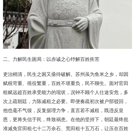
二、力解民生困局：以赤诚之心纾解百姓疾苦
吏治稍清，民生之困又亟待破解。苏州虽为鱼米之乡，却因
赋税苛重、徭役繁重，百姓不堪重负，民不聊生。面对官田
租赋远超百姓承受能力的现状，况钟不顾个人仕途安危，多
次上疏朝廷，力陈减租之必要。即便奏疏初次被户部驳回，
他也毫不气馁，反复据理力争，直言若不减租，既违反皇
恩，更将失信于民，终致祸患。在他的坚持下，朝廷最终批
准减免官田租七十二万余石、荒田租十五万石，让压在百姓