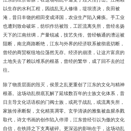
以生存的水利工程，因战乱无人修缮，堤坝溃决，良田被
淹，昔日丰饶的稻田变成泽国，农业生产陷入瘫痪。手工业
也遭到致命破坏，纺织作坊被毁，工匠流离失所，曾经名扬
天下的江南丝绸，产量锐减，技艺失传。曾经畅通的漕运被
阻断，南北商路断绝，江东与外界的经济联系被彻底切断，
曾经的商贸枢纽地位荡然无存。经济的崩溃，让这片富庶的
土地失去了赖以维系的根基，曾经的繁华，成了回不去的过
往。
除了物质层面的毁灭，侯景之乱更重创了江东的文化与精神
根基。这场动乱彻底瓦解了延续数百年的士族文化体系，昔
日主导文化话语权的门阀士族，或死于战乱，或流离失所，
家族传承断裂，文化精英凋零。玄学清谈的雅集被血腥杀戮
取代，诗文书画的创作陷入停滞，江东曾经引以为傲的文化
自信，在铁蹄之下支离破碎。更深远的影响在于，这场动乱