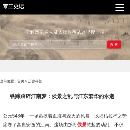
零三史记
了解历史名人及人物故事从这里搜一搜
搜索
当前位置：
首页
>
历史科普
铁蹄踏碎江南梦：侯景之乱与江东繁华的永逝
公元548年，一场裹挟着血腥与毁灭的风暴，以摧枯拉朽之势
席卷了富庶安逸的江南。这场由叛将
侯景
掀起的动乱，不仅