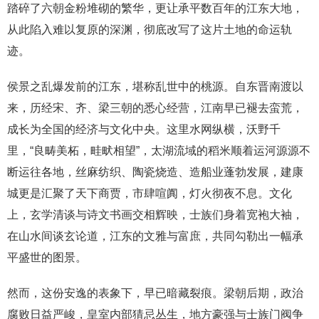
踏碎了六朝金粉堆砌的繁华，更让承平数百年的江东大地，
从此陷入难以复原的深渊，彻底改写了这片土地的命运轨
迹。
侯景之乱爆发前的江东，堪称乱世中的桃源。自东晋南渡以
来，历经宋、齐、梁三朝的悉心经营，江南早已褪去蛮荒，
成长为全国的经济与文化中央。这里水网纵横，沃野千
里，“良畴美柘，畦畎相望”，太湖流域的稻米顺着运河源源不
断运往各地，丝麻纺织、陶瓷烧造、造船业蓬勃发展，建康
城更是汇聚了天下商贾，市肆喧阗，灯火彻夜不息。文化
上，玄学清谈与诗文书画交相辉映，士族们身着宽袍大袖，
在山水间谈玄论道，江东的文雅与富庶，共同勾勒出一幅承
平盛世的图景。
然而，这份安逸的表象下，早已暗藏裂痕。梁朝后期，政治
腐败日益严峻，皇室内部猜忌丛生，地方豪强与士族门阀争