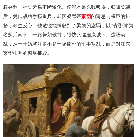
权夺利，社会矛盾不断激化。侯景本是东魏叛将，归降梁朝
后，凭借战功手握重兵，却因梁武帝
萧衍
的猜忌与权臣的排
挤，渐生反心。他敏锐地捕获到了梁朝的虚弱，以“清君侧”为
名起兵南下，一路势如破竹，很快兵临建康城下。这场动
乱，从一开始就注定不是一场简朴的军事叛乱，而是对江东
繁华根基的彻底摧毁。