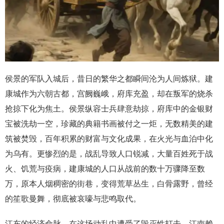
侯景的军队入城后，昔日的繁华之都瞬间沦为人间炼狱。建
康城作为六朝古都，宫阙巍峨，府库充盈，却在叛军的烧杀
抢掠下化为焦土。侯景纵容士兵肆意劫掠，府库中的金银财
宝被洗劫一空，珍藏的典籍书画被付之一炬，无数精美的建
筑被焚毁，百年积累的财富与文化成果，在火光与血泊中化
为乌有。更惨烈的是，战乱导致人口锐减，大量百姓死于战
火、饥荒与疫病，建康城的人口从战前的数十万骤降至数
万，原本人烟稠密的街巷，变得荒草丛生，白骨露野，曾经
的笙歌曼舞，彻底被哀嚎与悲鸣取代。
江东的经济命脉，在这场动乱中遭受了毁灭性打击。江南赖