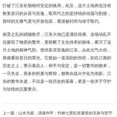
打破了江东长期相对安定的格局，此后，这片土地再也没有
恢复昔日的从容与安逸，取而代之的是持续的动荡与割据，
曾经的文雅气度与开放包容，逐渐被封闭与保守取代。
侯景之乱的硝烟散尽，江东大地已是满目疮痍。这场动乱不
仅摧毁了物质的繁华，更斩断了文化传承的脉络，磨灭了这
片土地的精神气韵。曾经富庶安逸的江东，从此元气大伤，
再难重拾昔日的荣光。它犹如一道深刻的伤疤，刻在江南的
历史之上，警示着后人：和平与安定，是一切繁华的根本，
一旦失去，再多的积累与辉煌，都将在战火中化为泡影。江
东的繁华永逝，不仅是一段历史的落幕，更是一份关于守护
与珍惜的沉重警示。
上一篇：
山水为盾，清谈作甲：竹林七贤乱世避世的无奈与坚守