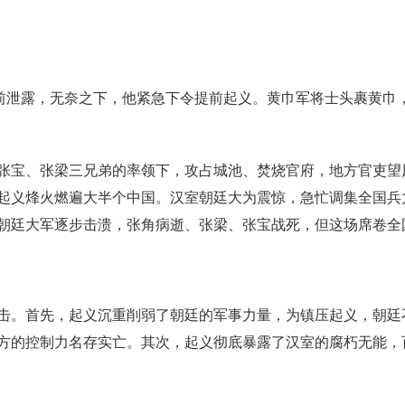
提前泄露，无奈之下，他紧急下令提前起义。黄巾军将士头裹黄巾
张宝、张梁三兄弟的率领下，攻占城池、焚烧官府，地方官吏望
起义烽火燃遍大半个中国。汉室朝廷大为震惊，急忙调集全国兵
朝廷大军逐步击溃，张角病逝、张梁、张宝战死，但这场席卷全
击。首先，起义沉重削弱了朝廷的军事力量，为镇压起义，朝廷
方的控制力名存实亡。其次，起义彻底暴露了汉室的腐朽无能，