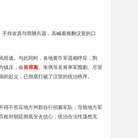
，手持农具与简陋兵器，高喊着推翻汉室的口
风而逃。与此同时，各地黄巾军遥相呼应，荆
力镇压，命
皇甫嵩
、朱儁等名将率军围剿。尽管
国的起义，已彻底打破了汉室的统治秩序。
不得不答应地方州郡自行招募军队，导致地方军
百姓对朝廷彻底失去信心，统治合法性荡然无