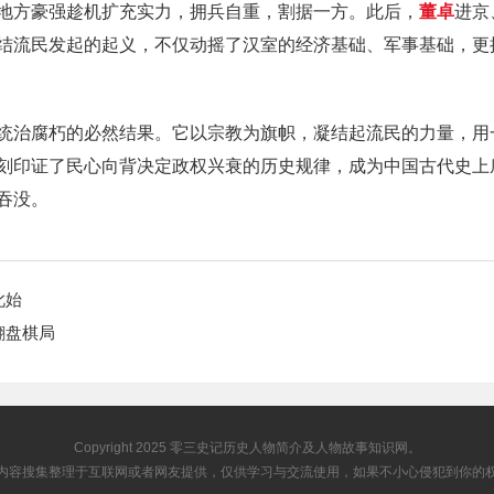
地方豪强趁机扩充实力，拥兵自重，割据一方。此后，
董卓
进京
结流民发起的起义，不仅动摇了汉室的经济基础、军事基础，更
统治腐朽的必然结果。它以宗教为旗帜，凝结起流民的力量，用
刻印证了民心向背决定政权兴衰的历史规律，成为中国古代史上
吞没。
此始
翻盘棋局
Copyright 2025
零三史记
历史人物简介及人物故事知识网。
内容搜集整理于互联网或者网友提供，仅供学习与交流使用，如果不小心侵犯到你的