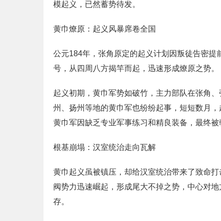
模起义，已然蓄势待发。
黄巾燎原：起义风暴席卷全国
公元184年，张角原定的起义计划因叛徒告密
号，从四周八方揭竿而起，迅速形成燎原之势。
起义初期，黄巾军势如破竹，主力部队在张角、
州、扬州等地的黄巾军也纷纷起事，短短数月，
黄巾军因缺乏专业军事练习和精良装备，最终被
根基崩塌：汉室统治走向瓦解
黄巾起义虽被镇压，却给汉室统治带来了致命打
阀势力迅速崛起，形成尾大不掉之势，中心对地
存。