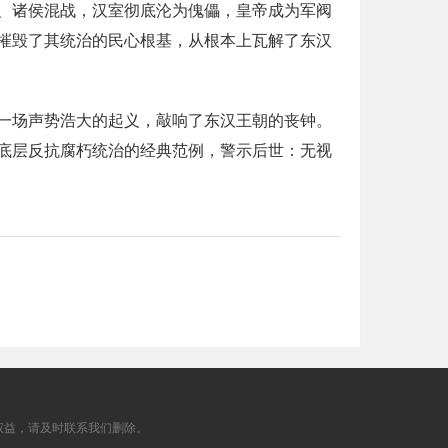
、诸侯混战，汉室彻底沦为傀儡，皇帝成为军阀
摧毁了其统治的民心根基，从根本上瓦解了东汉
一场声势浩大的起义，敲响了东汉王朝的丧钟。
底层反抗腐朽统治的经典范例，警示后世：无视
权益，请及时联系我们删除。