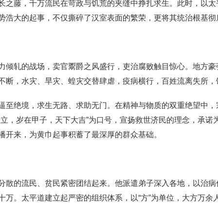
长之藤，千万流民在苛政与饥荒的夹缝中挣扎求生。此时，以太
势浩大的起事，不仅撕碎了汉室表面的繁荣，更将其统治根基彻
力倾轧的战场，卖官鬻爵之风盛行，吏治腐败触目惊心。地方豪
不断，水灾、旱灾、蝗灾交替肆虐，疫病横行，百姓流离失所，
逼至绝境，求生无路、求助无门。在精神与物质的双重绝望中，
当立，岁在甲子，天下大吉”为口号，宣扬救世济民的理念，承诺
播开来，为黄巾起事积蓄了最深厚的群众基础。
分散的流民、贫民紧密团结起来。他派遣弟子深入各地，以治病
十万。太平道建立起严密的组织体系，以“方”为单位，大方万余