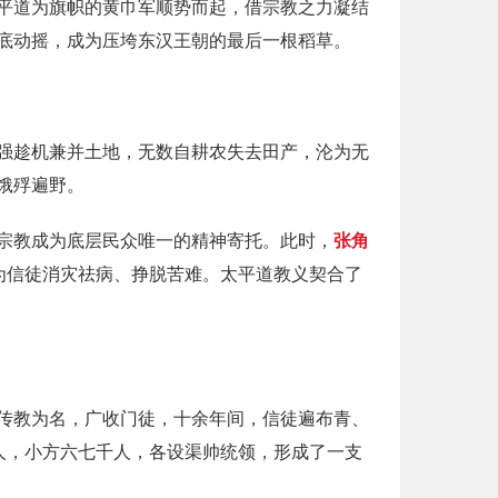
平道为旗帜的黄巾军顺势而起，借宗教之力凝结
底动摇，成为压垮东汉王朝的最后一根稻草。
强趁机兼并土地，无数自耕农失去田产，沦为无
饿殍遍野。
宗教成为底层民众唯一的精神寄托。此时，
张角
为信徒消灾祛病、挣脱苦难。太平道教义契合了
传教为名，广收门徒，十余年间，信徒遍布青、
人，小方六七千人，各设渠帅统领，形成了一支