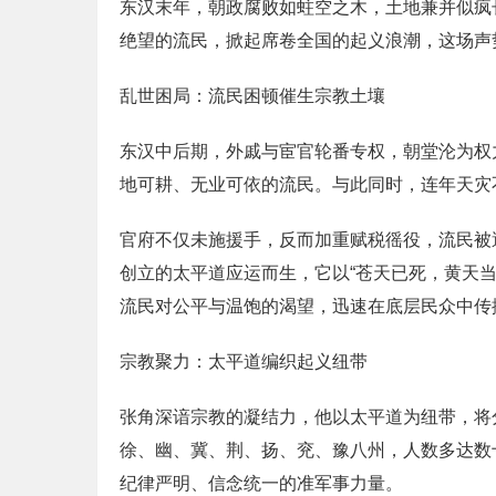
东汉末年，朝政腐败如蛀空之木，土地兼并似疯
绝望的流民，掀起席卷全国的起义浪潮，这场声
乱世困局：流民困顿催生宗教土壤
东汉中后期，外戚与宦官轮番专权，朝堂沦为权
地可耕、无业可依的流民。与此同时，连年天灾
官府不仅未施援手，反而加重赋税徭役，流民被
创立的太平道应运而生，它以“苍天已死，黄天
流民对公平与温饱的渴望，迅速在底层民众中传
宗教聚力：太平道编织起义纽带
张角深谙宗教的凝结力，他以太平道为纽带，将
徐、幽、冀、荆、扬、兖、豫八州，人数多达数
纪律严明、信念统一的准军事力量。